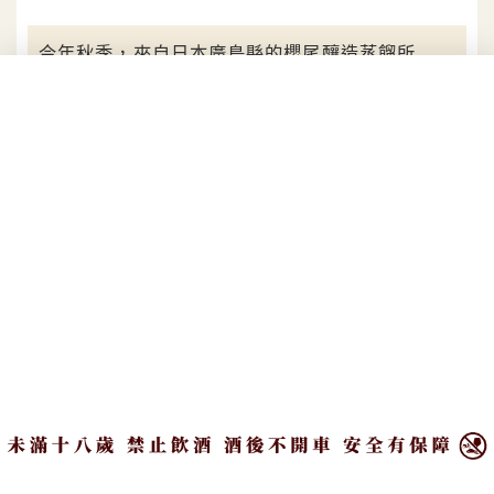
今年秋季，來自日本廣島縣的櫻尾釀造蒸餾所
（SAKURAO DISTILLERY）推出備受好評的
「廣島系列」全新續作：「櫻尾 單桶單一麥芽日
本威士忌 Cask #6149 牡蠣」、「戶河內 單桶單一
麥芽日本威士忌 Cask #5206 香魚」，分別由櫻尾
熟成倉以及戶河內熟成倉孕育而成，將兩種代表性
在地食材（牡蠣、香魚）融入酒標設計中，延續以
廣島名物意象為靈感的創作理念，展現風土、釀造
工藝與文化的深度融合。
×
位於日本廣島縣廿日市市櫻尾町的「株式會社櫻尾釀
造蒸餾」，緊鄰著知名靜謐的瀨戶內海，背倚廣島縣
內中央之國山脈的三段峽，同時擁有來自大海的徐徐