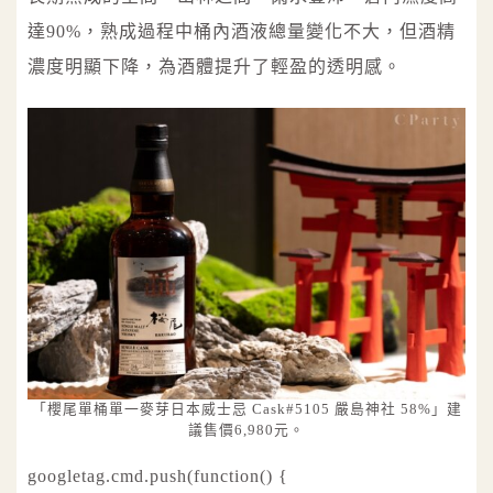
達90%，熟成過程中桶內酒液總量變化不大，但酒精
濃度明顯下降，為酒體提升了輕盈的透明感。
「櫻尾單桶單一麥芽日本威士忌 Cask#5105 嚴島神社 58%」建
議售價6,980元。
googletag.cmd.push(function() {