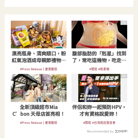
PR
漂亮瓶身、清爽順口，粉
腹部脂肪的「剋星」找到
紅氣泡酒成母親節禮物大
了，常吃這幾物，吃走大
熱門
肚囊，瘦出小蠻腰
#Press Release | 產業動態
#贊助 #新素簡
PR
全新頂級超市Mia
伴侶和妳一起預防HPV，
C’bon 天母店首亮相！
才有資格說愛妳！
#Press Release | 產業動態
#贊助 #台灣癌症基金會
Recommended by