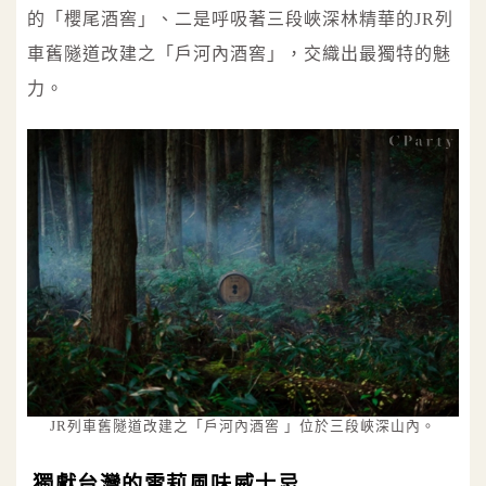
的「櫻尾酒窖」、二是呼吸著三段峽深林精華的JR列
車舊隧道改建之「戶河內酒窖」，交織出最獨特的魅
力。
JR列車舊隧道改建之「戶河內酒窖 」位於三段峽深山內。
獨獻台灣的雪莉風味威士忌