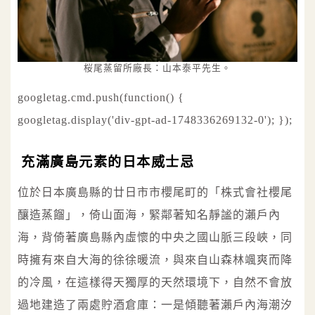
桜尾蒸留所廠長：山本泰平先生。
googletag.cmd.push(function() {
googletag.display('div-gpt-ad-1748336269132-0'); });
充滿廣島元素的日本威士忌
位於日本廣島縣的廿日市市櫻尾町的「株式會社櫻尾
釀造蒸餾」，倚山面海，緊鄰著知名靜謐的瀨戶內
海，背倚著廣島縣內虛懷的中央之國山脈三段峽，同
時擁有來自大海的徐徐暖流，與來自山森林颯爽而降
的冷風，在這樣得天獨厚的天然環境下，自然不會放
過地建造了兩處貯酒倉庫：一是傾聽著瀨戶內海潮汐