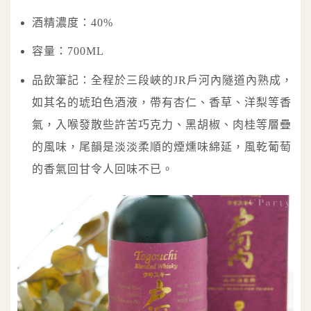
酒精濃度：40%
容量：700ML
品飲筆記：全程於三段峽的JR戶河內隧道內熟成，
如其名的琥珀色酒液，帶有杏仁、香草、洋梨等香
氣，入喉發散些許苦巧克力、黑胡椒、肉桂等層疊
的風味，尾韻是淡淡柔順的煙燻味綿延，風乾葡萄
的香氣回甘令人回味不已。