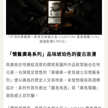
「戶河內單桶單一麥芽日本威士忌 Cask#5286 廣島電鐵 51%」
建議售價6,980元。
「懷舊廣島系列」品味琥珀色的復古浪漫
與廣島在地連結深厚的櫻尾蒸餾所作品經常融合在地
元素。台灣限定發售的「單桶單一麥芽威士忌懷舊系
列」便以廣島的歷史人文與地景，來發想風味與酒標
設計，系列作首先推出「嚴島鳥居」與「廣島電鐵」
兩款威士忌珍釀。