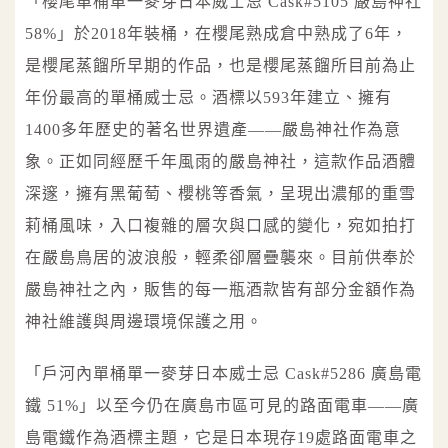
「櫻尾單桶單一麥芽日本威士忌 Cask#5105 嚴島神社
58%」於2018年裝桶，在櫻尾熟成倉中熟成了6年，
是櫻尾蒸餾所早期的作品，也是櫻尾蒸餾所目前為止
年份最高的單桶威士忌。酒標以593年建立、擁有
1400多年歷史的著名世界遺產——嚴島神社作為意
象。正如同經歷千年風雨的嚴島神社，這款作品酒體
深邃，擁有黑葡萄、櫻桃等香氣，呈現出濃郁的重雪
莉桶風味，入口複雜的層次與口感的變化，宛如拍打
在嚴島鳥居的波浪般，輕柔卻層疊襲來。目前供奉於
嚴島神社之內，販售的每一瓶酒款皆有部分金額作為
神社維護與周邊環境保護之用。
「戶河內單桶單一麥芽日本威士忌 Cask#5286 廣島電
鐵 51%」以至今仍在廣島市區可見的路面電車——廣
島電鐵作為酒標主題，它是日本現存19處路面電車之