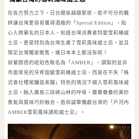
在各方努力之下，日台關係越趨緊密，密不可分的羈
絆讓台灣更容易獲得酒廠的「Special Edition」，貼
心入微著名的日本人，知道台灣消費者特愛雪莉桶威
士忌，更是特別為台灣生產了雪莉風味威士忌，並且
限定台灣獨家販售，連日本本土都沒有呢！
就著醇透的琥珀色取名為「AMBER」，調製的並非
市面常見的牙疼甜膩雪莉桶威士忌，而是在不失「株
式會社櫻尾釀造蒸餾」特色的情況下綴入雪莉風味威
士忌，融入廣島三段峽山林的呼吸，層層疊疊的美妙
香氣與風味巧妙融合，造就誠摯獨獻台灣的「戶河內
AMBER雪莉風味調和威士忌」。