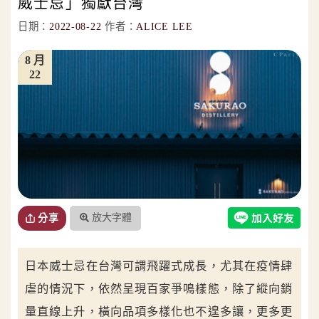
威士忌」獨獻台灣
日期：
2022-08-22
作者：
ALICE LEE
8 月
22
放大字體
分享
日本威士忌在台灣可謂飛躍式成長，尤其在疫情肆
虐的情況下，依然呈現百家爭鳴樣態，除了縱向銷
量直線上升，橫向品項多樣化也不遑多讓，更多更