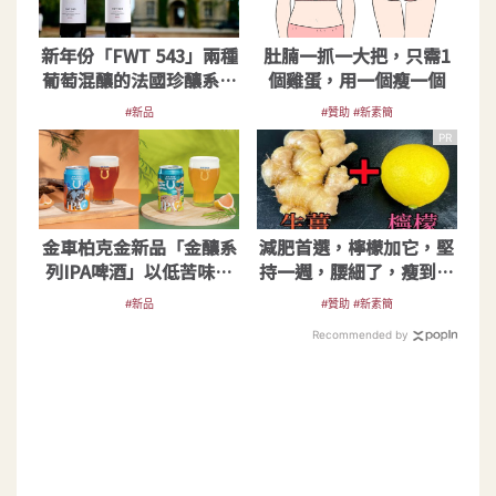
新年份「FWT 543」兩種
肚腩一抓一大把，只需1
葡萄混釀的法國珍釀系列
個雞蛋，用一個瘦一個
登台
#新品
#贊助 #新素簡
PR
金車柏克金新品「金釀系
減肥首選，檸檬加它，堅
列IPA啤酒」以低苦味打
持一週，腰細了，瘦到你
入市場
懷疑人生
#新品
#贊助 #新素簡
Recommended by