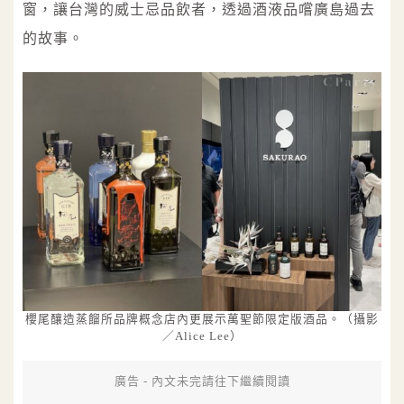
窗，讓台灣的威士忌品飲者，透過酒液品嚐廣島過去
的故事。
櫻尾釀造蒸餾所品牌概念店內更展示萬聖節限定版酒品。（攝影
／Alice Lee）
廣告 - 內文未完請往下繼續閱讀