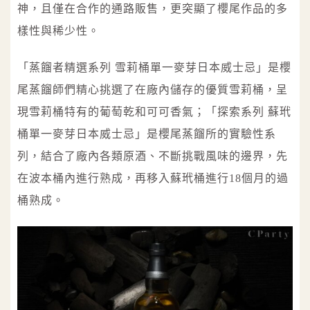
神，且僅在合作的通路販售，更突顯了櫻尾作品的多
樣性與稀少性。
「蒸餾者精選系列 雪莉桶單一麥芽日本威士忌」是櫻
尾蒸餾師們精心挑選了在廠內儲存的優質雪莉桶，呈
現雪莉桶特有的葡萄乾和可可香氣；「探索系列 蘇玳
桶單一麥芽日本威士忌」是櫻尾蒸餾所的實驗性系
列，結合了廠內各類原酒、不斷挑戰風味的邊界，先
在波本桶內進行熟成，再移入蘇玳桶進行18個月的過
桶熟成。