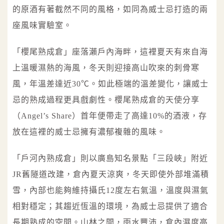
的原酒有著截然不同的風格，如同為威士忌打造的兩
座風味實驗室。
「櫻尾熟成倉」座落瀨戶內海畔，這裡夏天有來自海
上溫暖濕熱的海風，冬天則迎接高山吹來的刺骨寒
風，年溫差達近30℃。如此極端的溫差變化，讓威士
忌的熟成過程更具戲劇性。櫻尾熟成倉的天使分享
（Angel’s Share）首年便帶走了高達10%的酒液，存
放在這裡的威士忌擁有濃郁複雜的風味。
「戶河內熟成倉」則以廣島知名景點「三段峽」附近
JR舊隧道改建，倉內夏天涼爽，冬天即使外部堆滿積
雪，內部也能夠維持攝氏12度左右氣溫，溫度與濕氣
相對穩定；其趨近恆溫的環境，為威士忌提供了適合
長期熟成的空間。山林之間，雨水豐沛，倉內濕度高