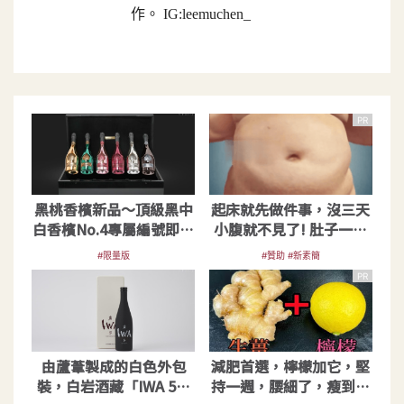
作。 IG:leemuchen_
PR
黑桃香檳新品～頂級黑中
起床就先做件事，沒三天
白香檳No.4專屬編號即將
小腹就不見了! 肚子一天
於台灣限量登場
天變小！
#限量版
#贊助 #新素簡
PR
由蘆葦製成的白色外包
減肥首選，檸檬加它，堅
裝，白岩酒藏「IWA 5」
持一週，腰細了，瘦到你