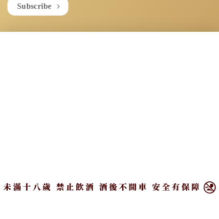
Subscribe
×
See life as a party