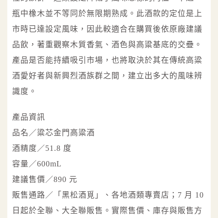
瓶中橡木並不等同於無限期熟成。此酒款的定位是上
市時已達設定風味，因此較適合在購買後依原廠建議
品飲，著重觀察木質香氣、酒色與高粱基底的交疊。
產品是否能持續吸引市場，也將取決於其在傳統高粱
酒愛好者與新興烈酒族群之間，建立出多大的風味辨
識度。
產品資訊
品名／粱芯金門高粱酒
酒精度／51.8 度
容量／600mL
建議售價／890 元
販售通路／「黑松酒覓」、各地酒類專賣店；7 月 10
日起於全聯、大全聯販售。實際售價、庫存與販售方