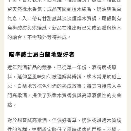
留天然橡木香氣；成品可聞到檀木線香、奶油與香草
氣息，入口帶有甘甜感與淡淡煙燻木質調，尾韻則有
烏梅酸甜與烘焙感。新品在推出時已完成酒體與橡木
的融合，不需額外等待熟成。
瞄準威士忌白蘭地愛好者
近年烈酒新品的競爭，已從單一年份、酒精度或原
料，延伸至風味如何被理解與辨識，橡木常見於威士
忌、白蘭地等棕色烈酒的熟成敘事；將其直接帶入金
門高粱酒，提供了熟悉木質香氣與高粱酒個性的交會
點。
對於想嘗試高粱酒、但偏好香草、奶油或烘烤木質調
性的族群，這類設定降低了風味想像的門檻。不過，