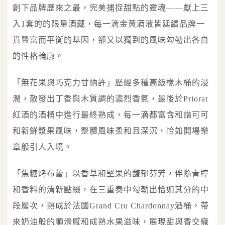
創下品牌歷來之最，完美捕捉甜點的靈魂——獻上三
入1套的的限量酒藏，每一滴金黃酒液皆延續品牌一
貫豐富而平衡的基因，卻又以獨到的風味勾勒出各自
的性格輪廓。
「無花果與巧克力甘納許」歷經多種高級橡木桶的浸
潤，散發出丁香與木質調的濃烈香氣，最後於Priorat
紅酒的酒桶中進行最終熟成，每一滴都富含和諧可可
和新鮮漿果風味，整體風味柔和且深沉，恰如開場樂
章般引人入境。
「焦糖烤布蕾」以香草和堅果的馥郁芬芳，伴隨青檸
和香料的清新點綴，在三重奏中勾勒出恰如其分的中
段層次，熟成於法國Grand Cru Chardonnay酒桶，帶
來奶油般的順滑感和成熟水果滋味，展現甜與香交織