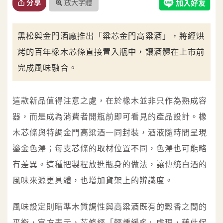
放大字體
分享
黑松與金門酒廠推出「粱芯金門高粱酒」，將經烘
烤的百年橡木芯條直接置入瓶中，讓酒體在上市前
完成風味融合。
這款新品值得注意之處，在於橡木並非只作為熟成容
器，而是成為消費者開瓶前即可看見的產品設計。橡
木芯條與特調金門高粱酒一同封裝，酒液隨時間呈現
鎏金色澤；每支芯條的取材位置不同，色澤也可能略
有差異。這種把製程放進瓶身的做法，讓傳統白酒的
風味來源更具體，也增加貨架上的辨識度。
風味設定則瞄準木質調性與高粱酒既有的穀香之間的
平衡，官方表示，芯條經「輕燻緩炙」處理，藉此保