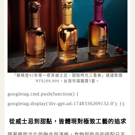
「蘇格登42年單一麥芽威士忌・甜馭時光三重奏」建議售價
NT$299,900，台灣市場獨賣5套。
googletag.cmd.push(function() {
googletag.display('div-gpt-ad-1748336269132-0'); });
從威士忌到甜點，皆體現對極致工藝的追求
隨著餐飲文化的融合與演進，食物與飲品的搭配已不