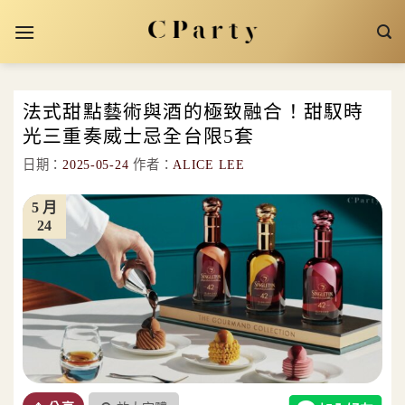
Skip
to
content
法式甜點藝術與酒的極致融合！甜馭時
光三重奏威士忌全台限5套
日期：
2025-05-24
作者：
ALICE LEE
5 月
24