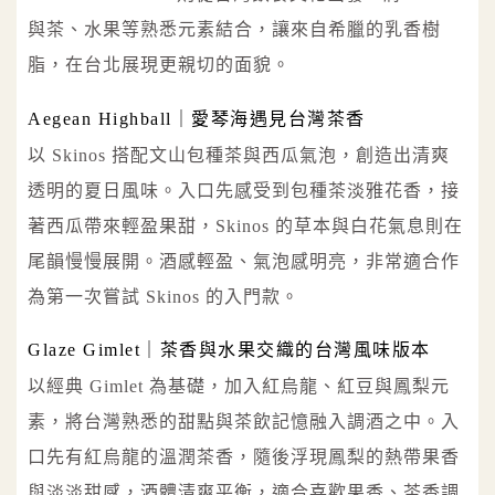
與茶、水果等熟悉元素結合，讓來自希臘的乳香樹
脂，在台北展現更親切的面貌。
Aegean Highball｜愛琴海遇見台灣茶香
以 Skinos 搭配文山包種茶與西瓜氣泡，創造出清爽
透明的夏日風味。入口先感受到包種茶淡雅花香，接
著西瓜帶來輕盈果甜，Skinos 的草本與白花氣息則在
尾韻慢慢展開。酒感輕盈、氣泡感明亮，非常適合作
為第一次嘗試 Skinos 的入門款。
Glaze Gimlet｜茶香與水果交織的台灣風味版本
以經典 Gimlet 為基礎，加入紅烏龍、紅豆與鳳梨元
素，將台灣熟悉的甜點與茶飲記憶融入調酒之中。入
口先有紅烏龍的溫潤茶香，隨後浮現鳳梨的熱帶果香
與淡淡甜感，酒體清爽平衡，適合喜歡果香、茶香調