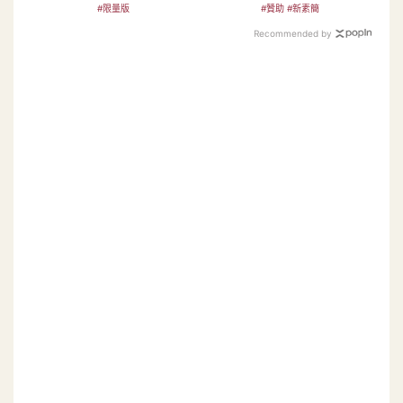
禮盒新亮相
懷疑人生
#限量版
#贊助 #新素簡
Recommended by