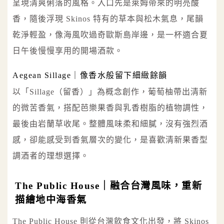
呈現清爽俐落的風格。入口先是萊姆帶來的明亮酸
香，隨後浮現 Skinos 特有的草本與松木氣息，尾韻
乾淨輕盈，像海風吹過奇歐斯島岸邊，是一杯適合夏
日午後慢慢享用的開場酒款。
Aegean Sillage｜像香水般留下細緻餘韻
以「Sillage（留香）」為概念創作，葡萄柚帶出清新
的微苦香氣，搭配芭樂果香與乳香樹脂的植物調性，
最後由岩蘭草收尾。整體風味柔和細膩，沒有強烈酒
感，卻能感受到香氣層次的變化，是喜歡清新果香型
調酒者的理想選擇。
The Public House｜融合台灣風味，重新
描繪地中海香氣
The Public House 則從台灣飲食文化出發，將 Skinos