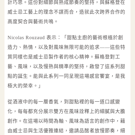
計巧思。這份對細節與熟成節奏的堅持，與蘇格登在
威士忌工藝上的理念不謀而合，造就此次跨界合作的
高度契合與藝術共鳴。
Nicolas Rouzaud 表示：「甜點主廚的藝術根植於創
造力、熱情，以及對風味無限可能的追求——這些特
質同樣也是威士忌製作者的核心精神。蘇格登對工
藝、風味，以及慢熟與精準的堅持，啟發了這系列甜
點的誕生。能與此系列一同呈現這場感官饗宴，是我
極大的榮幸。」
從酒液中的每一層香氣，到甜點裡的每一道口感變
化，每每都充分展示雙方在風味詮釋上的細膩與大膽
創作。在這場以時間為軸、風味為語言的創作中，藉
由威士忌與生活優雅連結，邀請品酩者放慢節奏，細