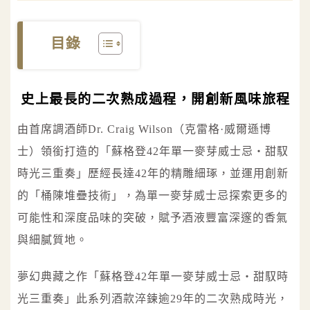
目錄
史上最長的二次熟成過程，開創新風味旅程
由首席調酒師Dr. Craig Wilson（克雷格·威爾遜博
士）領銜打造的「蘇格登42年單一麥芽威士忌・甜馭
時光三重奏」歷經長達42年的精雕細琢，並運用創新
的「桶陳堆疊技術」，為單一麥芽威士忌探索更多的
可能性和深度品味的突破，賦予酒液豐富深邃的香氣
與細膩質地。
夢幻典藏之作「蘇格登42年單一麥芽威士忌・甜馭時
光三重奏」此系列酒款淬鍊逾29年的二次熟成時光，