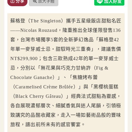
放大字體
分享
蘇格登（The Singleton）攜手五星級飯店甜點名匠
——Nicolas Rouzaud，隆重推出全球僅限發售136
套，台灣市場獨享5套的全新夢幻逸品「蘇格登42
年單一麥芽威士忌・甜馭時光三重奏」，建議售價
NT$299,900；包含三款熟成42年的單一麥芽威士
忌，分別以「無花果與巧克力甘納許（Fig &
Chocolate Ganache）」、「焦糖烤布蕾
（Caramelised Crème Brûlée）」與「黑櫻桃蛋糕
（Black Cherry Gâteau）」經典法式甜點為靈感，
各自展現濃郁層次、細膩香氣與迷人尾韻，引領極
致講究的品酩收藏家，走入一場如藝術品般的豐味
旅程，譜出前所未有的感官饗宴。