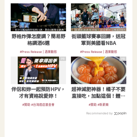
野格炸彈怎麼調？簡易野
街頭籃球賽事回歸，送冠
格調酒6選
軍到美國看NBA
#Press Release | 酒業動態
#Press Release | 酒業動態
PR
PR
伴侶和妳一起預防HPV，
超神減肥神器！橘子不要
才有資格說愛妳！
直接吃，加點這個！體重
天天下降
#贊助 #台灣癌症基金會
#贊助 #新素簡
Recommended by