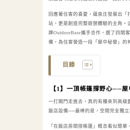
回應著住客的喜愛，蘊泉庄發展出「
站，更是創造完整遊憩體驗的主角。
牌OutdoorBase攜手合作，選
備，為住客營造一段「屋中秘營」的
目錄
【1】一頂帳篷撐野心──
一打開門走進去，真的有種來到高級
飯店設備──最棒的是，空間完全獨
「在飯店房間搭帳篷」概念看似簡單