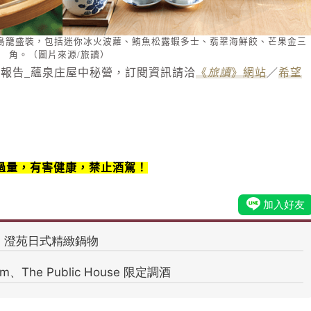
鳥籠盛裝，包括迷你冰火波蘿、鮪魚松露蝦多士、翡翠海鮮餃、芒果金三
角。（圖片來源/旅讀）
住報告_蘊泉庄屋中秘營，訂閱資訊請洽
《
旅讀
》網站
／
希望
過量，有害健康，禁止酒駕！