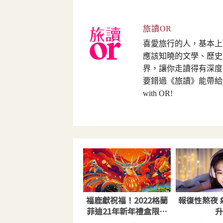
旅讀OR
喜愛旅行的人，基本上
應該知曉的文學、歷史
界，讓你走讀得有深度
要錯過《旅讀》能帶給你
with OR!
福鹿獻祝福！2022格蘭
報復性熬夜 
菲迪21年新年禮盒限量
上市