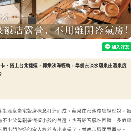
遊卡，搭上台北捷運，轉乘淡海輕軌，準備去淡水蘊泉庄溫泉度
？
養生溫泉豪宅飯店概念打造而成。蘊泉庄蔡淑瓊總經理說，
為不少父母親暑假遛小孩的首選，也有顧客感性回饋，多虧
不願出門旅遊的家人終於肯出來玩了，並表示還願意再來。