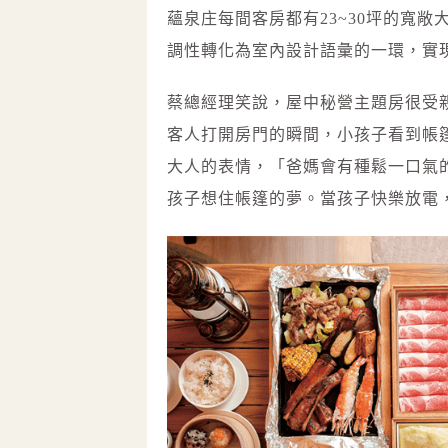
蘊泉庄每間客房都有23~30坪的寬
調性轉化為室內設計語彙的一環，實
蔡總經理笑說，屋中秘營主題房很受親
客人打開房門的瞬間，小孩子看到帳
大人的表情，「爸媽會有種鬆一口氣
孩子想住帳篷的夢。當孩子快樂放電