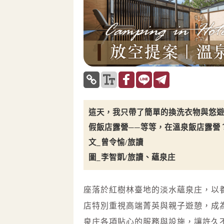
這天，我只帶了簡單的換洗衣物與悠
假飯店露營──等等，在溫泉飯店露營
文_曾令愉/旅讀
圖_李智凱/旅讀、蘊泉庄
座落於紅樹林臺地的淡水蘊泉庄，以
店特別重視高端菁英與親子遊憩，成
泉庄各項貼心的服務與設施，讓許久