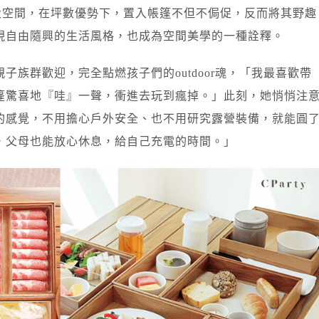
敞大空間，在坪數優勢下，置入帳篷不但不侷促，反而將其野趣
現自由隨興的生活風格，也成為空間美學的一種詮釋。
子族群歡迎，完全點燃孩子們的outdoor魂，「我最喜歡帶
篷驚喜地『哇』一聲，衝進去玩到瘋掉。」此刻，她悄悄注
的感覺，不用擔心戶外安全、也不用研究露營裝備，就能圓
，父母也能放心休息，給自己充電的時間。」