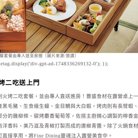
餐套餐由專人送至房間（圖片來源/旅讀）
etag.display('div-gpt-ad-1748336269132-0'); });
火烤二吃送上門
劃火烤二吃套餐，並由專人直送進房！豐盛食材在露營桌上
產黑毛豬、生食級生蠔、金目鯛與大白蝦，烤肉則有長臂蝦
部分的雞柳條、碳烤麝香葡萄等，佐搭主廚精心調製的檸香
南洋香料、美乃滋及青椒打製而成的唐椒青醬。除了火鍋食
享用，將Fine Dining靈魂注入露營美食中。