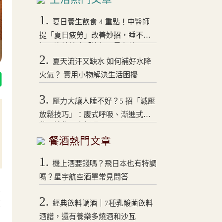
1.
夏日養生飲食 4 重點！中醫師
提「夏日疲勞」改善妙招，睡不
好、沒精神吃「這個」最有效
2.
夏天流汗又缺水 如何補好水降
火氣？ 實用小物解決生活困擾
3.
壓力大讓人睡不好？5 招「減壓
放鬆技巧」：腹式呼吸、漸進式拉
伸，讓你一夜好眠！
餐酒熱門文章
1.
機上酒要錢嗎？飛日本也有特調
嗎？星宇航空酒單常見問答
飯
2.
經典飲料調酒｜7種乳酸菌飲料
蘊
酒譜，還有養樂多燒酒和沙瓦