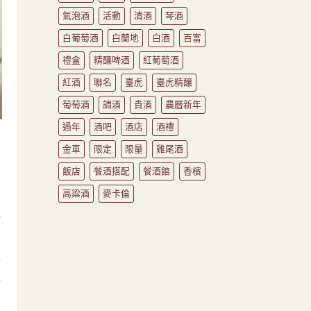
氣泡酒
活動
清酒
琴酒
白葡萄酒
白蘭地
白酒
百富
禮盒
精釀啤酒
紅葡萄酒
紅酒
聯名
臺虎
臺虎精釀
葡萄酒
調酒
貴酒
農曆新年
過年
酒吧
酒店
酒禮
金車
限定
限量
雞尾酒
飯店
餐酒搭配
餐酒館
香檳
高粱酒
麥卡倫
一
、
金
材