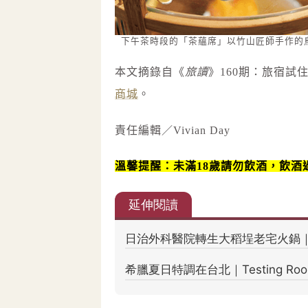
下午茶時段的「茶蘊席」以竹山匠師手作的
本文摘錄自《
旅讀
》160期：旅宿試
商城
。
責任編輯／Vivian Day
溫馨提醒：未滿18歲請勿飲酒，飲酒