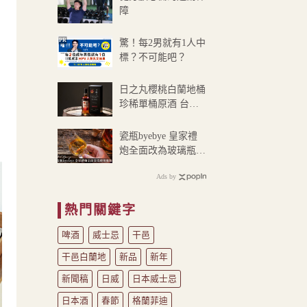
障
PR
驚！每2男就有1人中
標？不可能吧？
日之丸櫻桃白蘭地桶
意
珍稀單桶原酒 台灣
了
限量282瓶
瓷瓶byebye 皇家禮
炮全面改為玻璃瓶
裝？
Ads by
熱門關鍵字
啤酒
威士忌
干邑
干邑白蘭地
新品
新年
新聞稿
日威
日本威士忌
日本酒
春節
格蘭菲迪