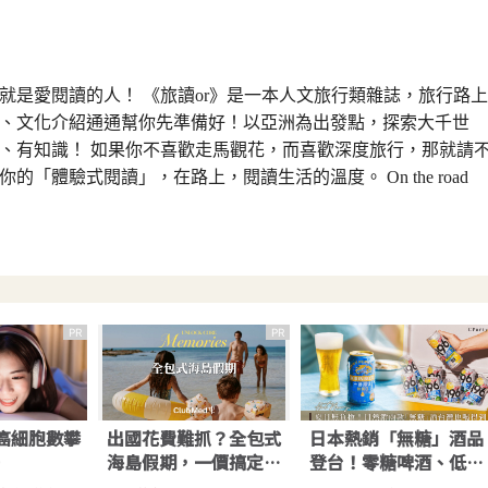
就是愛閱讀的人！ 《旅讀or》是一本人文旅行類雜誌，旅行路上
、文化介紹通通幫你先準備好！以亞洲為出發點，探索大千世
、有知識！ 如果你不喜歡走馬觀花，而喜歡深度旅行，那就請
的「體驗式閱讀」，在路上，閱讀生活的溫度。 On the road
PR
PR
癌細胞數攀
出國花費難抓？全包式
日本熱銷「無糖」酒品
升
海島假期，一價搞定食
登台！零糖啤酒、低負
宿玩樂，省錢更省心！
擔即飲調酒，初夏輕鬆