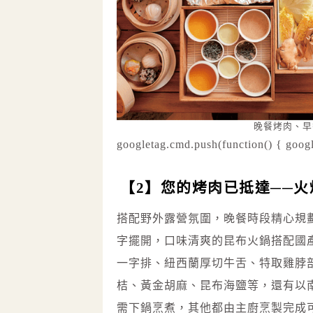
晚餐烤肉、早
googletag.cmd.push(function() { googl
【2】您的烤肉已抵達──
搭配野外露營氛圍，晚餐時段精心規
字擺開，口味清爽的昆布火鍋搭配國
一字排、紐西蘭厚切牛舌、特取雞脖
桔、黃金胡麻、昆布海鹽等，還有以
需下鍋烹煮，其他都由主廚烹製完成可直接