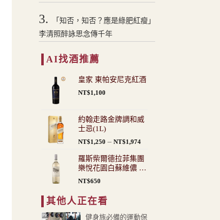
3.
「知否，知否？應是綠肥紅瘦」
李清照醉詠思念傳千年
品
AI找酒推薦
皇家 東帕安尼克紅酒
NT$
1,100
約翰走路金牌調和威
士忌(1L)
價
–
NT$
1,250
NT$
1,974
格
羅斯柴爾德拉菲集團
範
樂悅花園白蘇維儂 白
圍：
酒
NT$
650
NT$1,250
到
其他人正在看
NT$1,974
，
PR
健身族必備的運動保