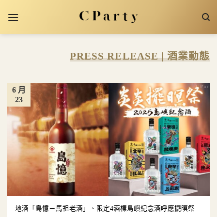
Skip
to
content
PRESS RELEASE | 酒業動態
6 月
23
地酒「島憶－馬祖老酒」、限定4酒標島嶼紀念酒呼應擺暝祭