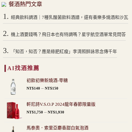
餐酒熱門文章
1.
經典飲料調酒｜7種乳酸菌飲料酒譜，還有養樂多燒酒和沙瓦
2.
機上酒要錢嗎？飛日本也有特調嗎？星宇航空酒單常見問答
3.
「知否，知否？應是綠肥紅瘦」李清照醉詠思念傳千年
AI找酒推薦
初飲初樂新燒酒-零糖
價
–
NT$
140
NT$
150
格
範
軒尼詩V.S.O.P 2024龍年春節限量版
圍：
價
–
NT$
1,750
NT$
1,930
NT$140
格
到
範
NT$150
馬泰奧．索里亞麝香甜白氣泡酒
圍：