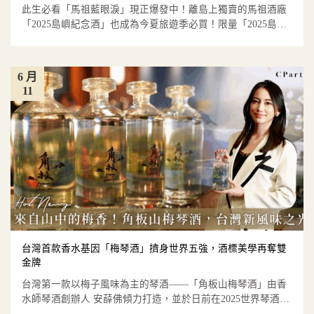
此生必看「馬祖藍眼淚」現正爆發中！離島上獨賣的馬祖酒廠
「2025島嶼紀念酒」也成為今夏旅遊季必買！限量「2025島嶼
紀念...
6 月
11
台灣首款香水基因「梅琴酒」擠身世界五強，酒標美學再奪雙
金牌
台灣第一款以梅子風味為主的琴酒——「角板山梅琴酒」由香
水師琴酒創辦人 安薛佛傾力打造，並於日前在2025世界琴酒大
賽（W...