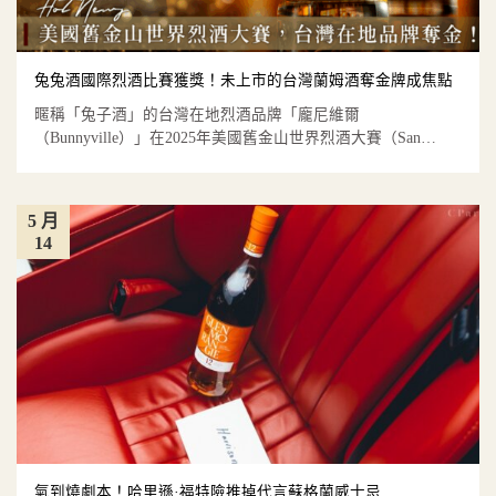
兔兔酒國際烈酒比賽獲獎！未上市的台灣蘭姆酒奪金牌成焦點
暱稱「兔子酒」的台灣在地烈酒品牌「龐尼維爾
（Bunnyville）」在2025年美國舊金山世界烈酒大賽（San
Fran...
5 月
14
氣到燒劇本！哈里遜·福特險推掉代言蘇格蘭威士忌