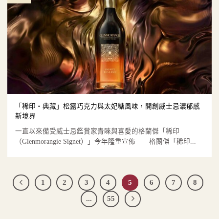
「稀印‧典藏」松露巧克力與太妃糖風味，開創威士忌濃郁感
新境界
一直以來備受威士忌鑑賞家青睞與喜愛的格蘭傑「稀印
（Glenmorangie Signet）」今年隆重宣佈——格蘭傑「稀印...
1
2
3
4
5
6
7
8
...
55