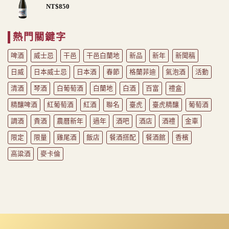
NT$
850
NT$1,750
到
NT$1,930
熱門關鍵字
啤酒
威士忌
干邑
干邑白蘭地
新品
新年
新聞稿
日威
日本威士忌
日本酒
春節
格蘭菲迪
氣泡酒
活動
清酒
琴酒
白葡萄酒
白蘭地
白酒
百富
禮盒
精釀啤酒
紅葡萄酒
紅酒
聯名
臺虎
臺虎精釀
葡萄酒
調酒
貴酒
農曆新年
過年
酒吧
酒店
酒禮
金車
限定
限量
雞尾酒
飯店
餐酒搭配
餐酒館
香檳
高粱酒
麥卡倫