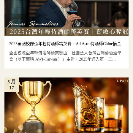
2025全國校際盃年輕侍酒師精英賽－Ad Astra侍酒師Chloe摘金
全國校際盃年輕侍酒師精英賽由「社團法人台灣亞洲葡萄酒學
會（以下簡稱 AWI-Taiwan ）」主辦，2025年邁入第十三...
5 月
17