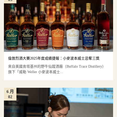
倫敦烈酒大賽2025年度成績捷報：小麥波本威士忌奪三獎
來自美國肯塔基州的野牛仙蹤酒廠（Buffalo Trace Distillery）
旗下「威勒 Weller 小麥波本威士...
6 月
02