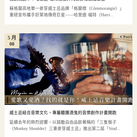
蘇格蘭高地單一麥芽威士忌品牌「格蘭傑（Glenmorangie）」
重磅宣布攜手好萊塢傳奇巨星——哈里遜·福特（Harri...
5 月
08
威士忌結合音樂文化，專屬聽團酒鬼的音樂創作計畫開跑
延續去年的熱烈迴響，以鼓勵自由品飲著稱的「三隻猴子
（Monkey Shoulder）三重麥芽威士忌」推出第二屆「Stud...