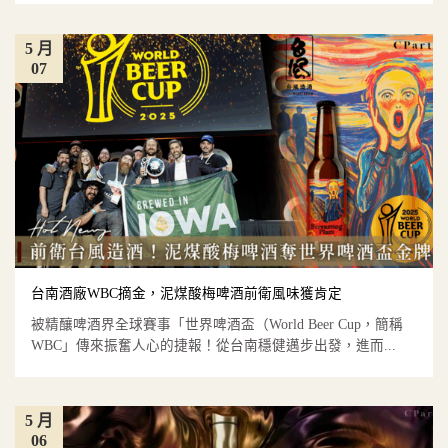
5 月
07
台南酒廠WBC摘金，泥煤酸梅啤酒前衛風味獲肯定
被精釀啤酒界全球賽事「世界啤酒盃（World Beer Cup，簡稱
WBC」傳來振奮人心的捷報！從台南穩健邁步出發，進而...
5 月
06