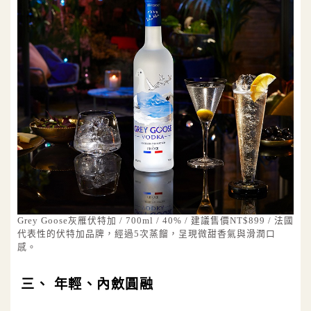
Grey Goose灰雁伏特加 / 700ml / 40% / 建議售價NT$899 / 法國
代表性的伏特加品牌，經過5次蒸餾，呈現微甜香氣與滑潤口
感。
三、 年輕、內斂圓融