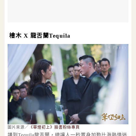
檜木 X 龍舌蘭Tequila
圖片來源／
《華燈初上》臉書粉絲專頁
講到Tequila龍舌蘭，總讓人一秒置身加勒比海熱情迷