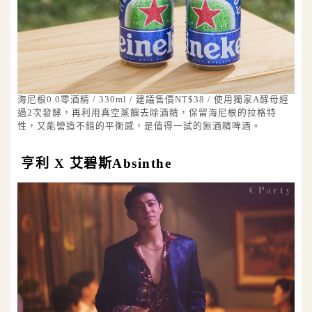
海尼根0.0零酒精 / 330ml / 建議售價NT$38 / 使用獨家A酵母經
過2次發酵，再利用真空蒸餾去除酒精，保留海尼根的拉格特
性，又能營造不錯的平衡感，是值得一試的無酒精啤酒。
亨利 X 艾碧斯Absinthe