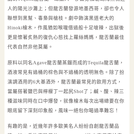
人的陽光沙灘上；但龍舌蘭發源地墨西哥，卻也令人
聯想到黑幫、毒梟與槍枝。劇中飾演黑道老大的
Hinoki檜木，作風猶如喉嚨借過般十足嗆辣，出獄後
更是懷著炙熱的復仇心態找上蘿絲媽媽，龍舌蘭最佳
代表自然非他莫屬。
原料以同名Agave龍舌蘭蒸餾而成的Tequila龍舌蘭，
酒液常見有過桶的棕色與不過桶的透明無色。除了扮
演調酒用的6大基酒外，龍舌蘭最常見的飲用方式，
當屬搭著鹽巴與檸檬丁一起尻Shot了；鹹、酸、辣三
種滋味同時在口中爆發，就像檜木每次出場總要在你
眼底留下深刻印象般，風味一絕包你喝過準難忘！
有趣的是，近幾年許多歐美名人紛紛自創龍舌蘭品