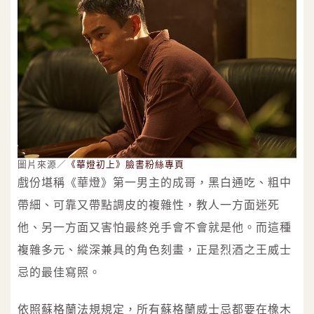
圖片來源／
《華燈初上》臉書粉絲專頁
戲份堪稱《華燈》第一男主的成哥，黑白通吃、粗中
帶細、可靠又帶點調皮的複雜性，教人一方面迷死
他、另一方面又害怕最終兇手會不會就是他。而這種
複雜多元、縱深兼具的角色刻畫，正是烈酒之王威士
忌的最佳寫照。
依照蘇格蘭法規規定，所有蘇格蘭威士忌都要在橡木