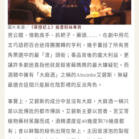
圖片來源／
《華燈初上》臉書粉絲專頁
男公關、情勒高手、抓耙子、藥頭……，在劇中用花
言巧語把百合迷得團團轉的亨利，幾乎囊括了所有男
角票選中的最「渣」頭銜；毒品背後的龐大利益，更
讓許多劇迷直指他就是殺害蘇媽媽的最大嫌疑犯。而
酒類中擁有「大麻酒」之稱的Absinthe艾碧斯，無疑
最適合這個只能躲在陰影裡的反派角色。
事實上，艾碧斯的成分中並沒有大麻，大麻酒一稱只
是以訛傳訛的都市傳說。艾碧斯主要以茴香、苦艾等
植物藥材蒸餾而成，酒精濃度從40幾度到70幾度都
有；會以鮮豔的綠色出現在架上，主因是浸泡的製程