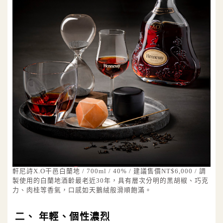
軒尼詩X.O干邑白蘭地 / 700ml / 40% / 建議售價NT$6,000 / 調
製使用的白蘭地酒齡最老近30年，具有層次分明的黑胡椒、巧克
力、肉桂等香氣，口感如天鵝絨般滑順飽滿。
二、 年輕、個性濃烈