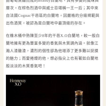
由葡萄蒸餾而成的Brandy白蘭地，具有多變的風味與
層次，在棕色烈酒中與威士忌堪稱一王一后；其中來
自法國Cognac干邑區的白蘭地，因嚴格的分級規範與
出色酒質，被認為是白蘭地中最頂級的存在。
在橡木桶中熟陳至少8年的干邑X.O白蘭地，較一般白
蘭地擁有更為豐富多變的香氣與木質調內涵。就像江
瀚人渣雖渣，濃烈的個性卻為他增添了更多難以捉摸
的魅力；而愛捲煙的他，想必指尖上也有著如白蘭地
般淡淡的木質香氣吧！