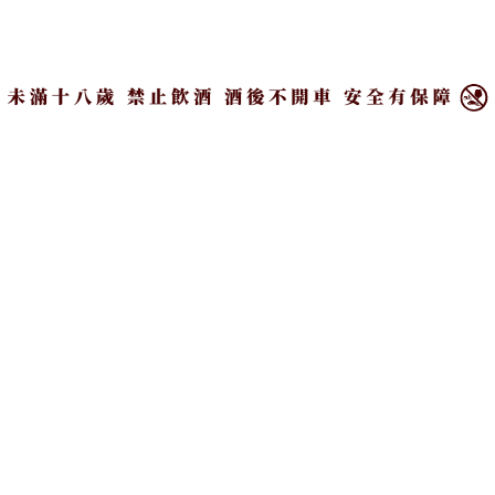
16
×
放大字體
分享
台灣年度熱劇《華燈初上》裡的媽媽與小姐，各個
性格鮮明，依據甜美浪漫、熱情外放、高冷內斂、
火辣性感四大特質一一精準分析、劃分象限，找出
相對應的命定酒款。這幾天大結局開播時，不妨就
挑一個你最喜歡的女性角色，按照推薦選酒來邊喝
邊看吧！