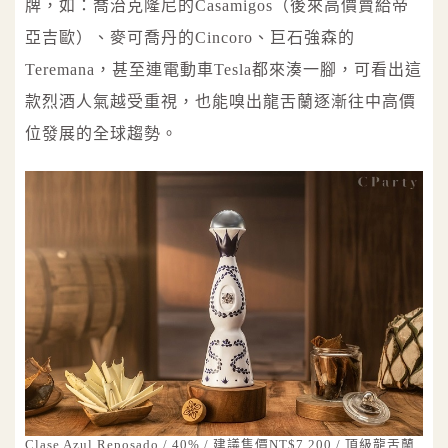
牌，如：喬治克隆尼的Casamigos（後來高價賣給帝
亞吉歐）、麥可喬丹的Cincoro、巨石強森的
Teremana，甚至連電動車Tesla都來湊一腳，可看出這
款烈酒人氣越受重視，也能嗅出龍舌蘭逐漸往中高價
位發展的全球趨勢。
Clase Azul Reposado / 40% / 建議售價NT$7,200 / 頂級龍舌蘭