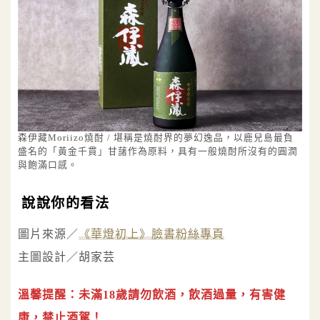
森伊藏Moriizo燒酎 / 堪稱是燒酎界的夢幻逸品，以鹿兒島最負
盛名的「黃金千貫」甘藷作為原料，具有一般燒酎所沒有的圓潤
與飽滿口感。
說說你的看法
圖片來源／
《華燈初上》臉書粉絲專頁
主圖設計／胡家芸
溫馨提醒：未滿18歲請勿飲酒，飲酒過量，有害健
康，禁止酒駕！