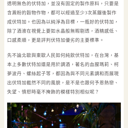
透明無色的伏特加，並沒有固定的製作原料，只要是
含澱粉的穀物作物，都可以經過至少3次蒸餾後製作
成伏特加。也因為以純淨為目標，一瓶好的伏特加，
除了酒液在視覺上要如水晶般無暇剔透，酒精感低、
口感柔順，更是評判伏特加優劣的主要標準。
先不論北歐與東歐人民如何純飲伏特加，在台灣，基
本上多數伏特加還是用於調酒，著名的血腥瑪莉、柯
夢波丹、螺絲起子等，都因為與不同元素調和而展現
出伏特加截然不同的風貌，是不是也跟何予恩熱戀、
失望、憤怒時毫不掩飾的模樣特別相似呢？