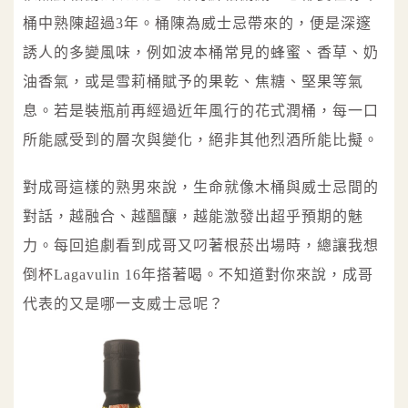
桶中熟陳超過3年。桶陳為威士忌帶來的，便是深邃
誘人的多變風味，例如波本桶常見的蜂蜜、香草、奶
油香氣，或是雪莉桶賦予的果乾、焦糖、堅果等氣
息。若是裝瓶前再經過近年風行的花式潤桶，每一口
所能感受到的層次與變化，絕非其他烈酒所能比擬。
對成哥這樣的熟男來說，生命就像木桶與威士忌間的
對話，越融合、越醞釀，越能激發出超乎預期的魅
力。每回追劇看到成哥又叼著根菸出場時，總讓我想
倒杯Lagavulin 16年搭著喝。不知道對你來說，成哥
代表的又是哪一支威士忌呢？