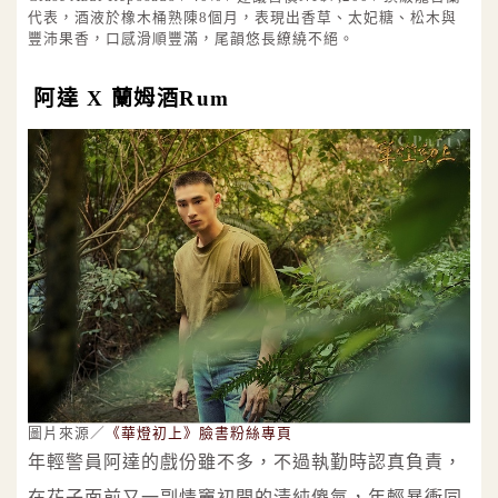
代表，酒液於橡木桶熟陳8個月，表現出香草、太妃糖、松木與
豐沛果香，口感滑順豐滿，尾韻悠長繚繞不絕。
阿達 X 蘭姆酒Rum
圖片來源／
《華燈初上》臉書粉絲專頁
年輕警員阿達的戲份雖不多，不過執勤時認真負責，
在花子面前又一副情竇初開的清純傻氣，年輕暴衝同