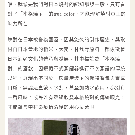
解，就像是我們對日本燒酎的認知謬誤一般，只有看
到了「本格燒酎」的true color，才能理解燒酎真正的
魅力所在。
燒酎在日本被譽為國酒，因其悠久的製作歷史，與取
材自日本當地的稻米、大麥、甘藷等原料，都象徵著
日本酒類文化的傳承與發展。其中標註為「本格燒
酎」的酒款，因遵循單式蒸餾器進行單次蒸餾的傳統
製程，展現出不同於一般量產燒酎的獨特香氣與豐厚
口感，無論是直飲、水割，甚至加熱水飲用，都別有
一番風味。或許唯有透過欣賞本格燒酎的傳統眼光，
才能體會中村桑癡情背後的用心良苦吧！