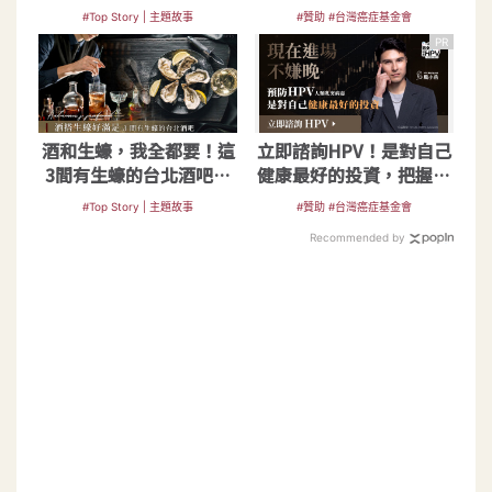
#Top Story | 主題故事
#贊助 #台灣癌症基金會
PR
酒和生蠔，我全都要！這
立即諮詢HPV！是對自己
3間有生蠔的台北酒吧一
健康最好的投資，把握現
定要打卡的吧
在不嫌晚！
#Top Story | 主題故事
#贊助 #台灣癌症基金會
Recommended by