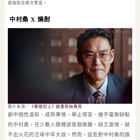
感強勁且層次豐富。
中村桑 X 燒酎
圖片來源／
《華燈初上》臉書粉絲專頁
劇中個性溫和、成熟專情、舉止得宜、幾乎毫無缺點
的中村桑，在少數人眼裡卻是個無趣、缺乏激情、碰
不出火花的乏味中年大叔。然而，這些對中村桑的誤