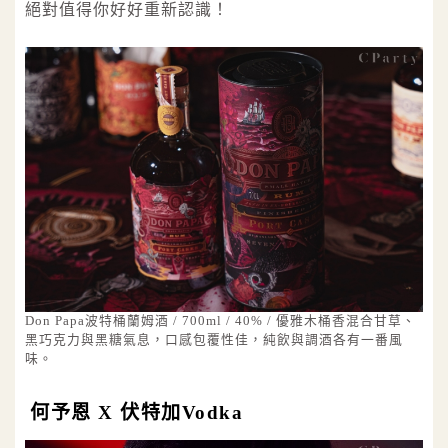
絕對值得你好好重新認識！
Don Papa波特桶蘭姆酒 / 700ml / 40% / 優雅木桶香混合甘草、
黑巧克力與黑糖氣息，口感包覆性佳，純飲與調酒各有一番風
味。
何予恩 X 伏特加Vodka