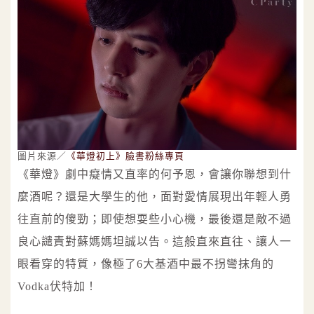
圖片來源／
《華燈初上》臉書粉絲專頁
《華燈》劇中癡情又直率的何予恩，會讓你聯想到什
麼酒呢？還是大學生的他，面對愛情展現出年輕人勇
往直前的傻勁；即使想耍些小心機，最後還是敵不過
良心譴責對蘇媽媽坦誠以告。這般直來直往、讓人一
眼看穿的特質，像極了6大基酒中最不拐彎抹角的
Vodka伏特加！