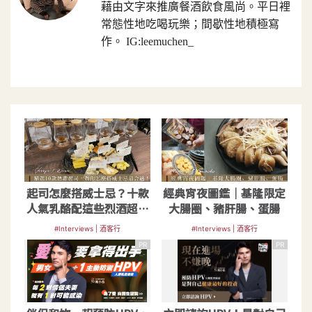
藉由文字來推廣餐酒飲食風尚。平日裡
常態性地吃喝玩樂；間歇性地積極寫
作。 IG:leemuchen_
起司怎麼搭威士忌？十款
經典宵夜圖鑑｜基隆限定
人氣乳酪配這些烈酒超對
大腸圈、豬肝腸、蛋腸
味
#Interviews | 酒客行
#Interviews | 酒客行
PR
PR