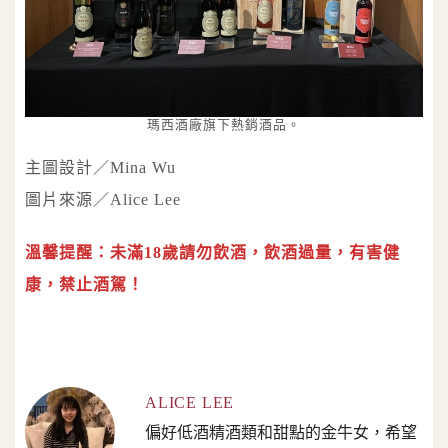
瑪西酒廠旗下熱銷酒品。
主圖設計／Mina Wu
圖片來源／Alice Lee
溫馨提醒：未滿18歲請勿飲酒，飲酒過量，有害健
康，禁止酒駕！
ALICE LEE
偏好低酒精酒類和甜點的金牛女，希望