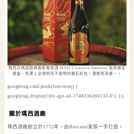
瑪西亞瑪諾經典風乾葡萄酒 MASI Costasera Amarone 兔年限定
禮盒，色澤上呈現明亮不透明的寶石紅色，濃郁而深邃。。
googletag.cmd.push(function() {
googletag.display('div-gpt-ad-1748336269132-0'); });
關於瑪西酒廠
瑪西酒廠創立於1772年，由Boscaini家族一手打造，