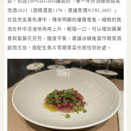
款，包括100%以Glera釀製的「單一年份頂級微甜氣
泡酒2021（酒精濃度11％，建議售價NT$1,380）」
在這亮金黃色澤中，傳來明顯的優雅香氣，細緻的氣
泡在杯中活潑地冉冉上升，輕啜一口，可以嚐到蘋果
香與紫藤花芬芳，酸度平衡，建議冰鎮後當作開胃酒
飲用尤佳，搭配生魚片等開胃菜也很恰到好處。