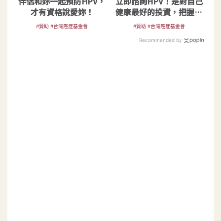
伴侶和妳一起預防HPV，
立即諮詢HPV！是對自己
才有資格說愛妳！
健康最好的投資，把握現
在不嫌晚！
#贊助 #台灣癌症基金會
#贊助 #台灣癌症基金會
Recommended by