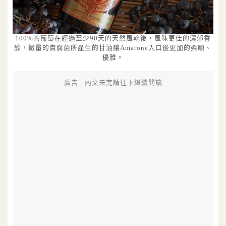
100%的葡萄在經過至少90天的天然風乾後，風味更佳的濃郁香
醇，微量的貴腐菌所產生的甘油讓Amarone入口後更加的柔順、
優雅。
廣告 - 內文未完請往下繼續閱讀