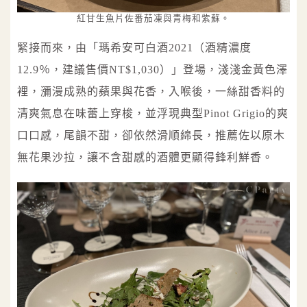
紅甘生魚片佐番茄凍與青梅和紫蘇。
緊接而來，由「瑪希安可白酒2021（酒精濃度
12.9％，建議售價NT$1,030）」登場，淺淺金黃色澤
裡，瀰漫成熟的蘋果與花香，入喉後，一絲甜香料的
清爽氣息在味蕾上穿梭，並浮現典型Pinot Grigio的爽
口口感，尾韻不甜，卻依然滑順綿長，推薦佐以原木
無花果沙拉，讓不含甜感的酒體更顯得鋒利鮮香。