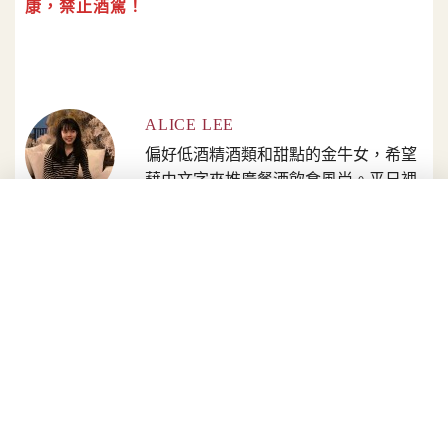
康，禁止酒駕！
ALICE LEE
偏好低酒精酒類和甜點的金牛女，希望
藉由文字來推廣餐酒飲食風尚。平日裡
常態性地吃喝玩樂；間歇性地積極寫
作。 IG:leemuchen_
臺虎精釀推春季新品「青
台灣產冠軍科隆啤酒勇奪