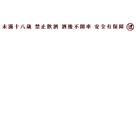
梅竹馬」道地青梅香帶你
2025年英國WBA世界第
×
回味青春酸鹹甜！
一名！
#Press Release | 產業動態
#得獎
經典飲料調酒｜7種乳酸
國家太空中心TASA攜台
菌飲料酒譜，還有養樂多
灣精釀推限量中秋啤酒禮
燒酒和沙瓦
盒釀入宇宙風景
#Top Story | 主題故事
#促銷優惠/禮盒
Recommended by