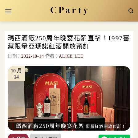
Skip
to
content
瑪西酒廠250周年晚宴花絮直擊！1997窖
藏限量亞瑪諾紅酒開放預訂
日期：
2022-10-14
作者：
ALICE LEE
10 月
14