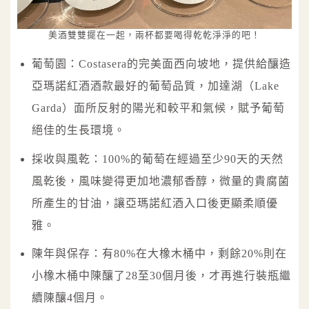
美酒雙雙擺在一起，兩杯都要喝得乾乾淨淨的吧！
葡萄園：Costasera的完美面西向坡地，提供給釀造
亞瑪諾紅酒酒款最好的葡萄品質，加達湖（Lake
Garda）面所反射的陽光和較平和氣候，賦予葡萄
絕佳的生長環境。
採收與風乾：100%的葡萄在經過至少90天的天然
風乾後，風味變得更加地濃郁香醇，微量的貴腐菌
所產生的甘油，讓亞瑪諾紅酒入口後更顯柔順優
雅。
陳年與保存：有80%在大橡木桶中，剩餘20%則在
小橡木桶中陳釀了28至30個月後，才再進行裝瓶繼
續陳釀4個月。