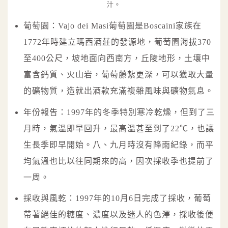
汁。
葡萄園：Vajo dei Masi葡萄園是Boscaini家族在
1772年時建立瑪西酒莊的發源地，葡萄園海拔370
至400公尺，坡地面向西南方，丘陵地形，土壤中
富含鈣質、火山岩，葡萄藤紮更深，可以獲取大量
的礦物質，造就出酒款充滿複雜風味與礦物氣息。
年份報告：1997年的冬季特別寒冷乾燥，但到了三
月時，氣溫即早回升，最高溫甚至到了22℃，也讓
生長季即早開始。八、九月時沒有降雨紀錄，而平
均氣溫也比以往同期來的高，因次採收季也提前了
一周。
採收與風乾：1997年的10月6日完成了採收，葡萄
帶著絕佳的糖度、濃度以及迷人的色澤，採收後便