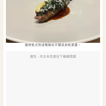
爐烤乾式熟成鴨胸佐芥蘭菜與乾蔥醬。
廣告 - 內文未完請往下繼續閱讀