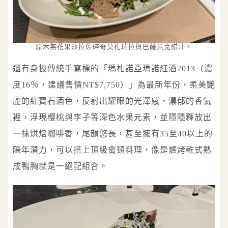
原木無花果沙拉佐碎奇莫札瑞拉與巴薩米克醋汁。
還有身披傳統手寫標的「瑪札諾亞瑪諾紅酒2013（濃
度16％，建議售價NT$7,750）」為最新年份，柔美艷
麗的紅寶石酒色，反射出耀眼的光澤感，濃郁的香氣
裡，浮現櫻桃與李子等深色水果元素，並隱隱釋放出
一抹烘焙咖啡香，尾韻悠長，甚至擁有35至40以上的
陳年潛力，可以搭上頂級禽類料理，像是爐烤乾式熟
成鴨胸就是一絕配組合。