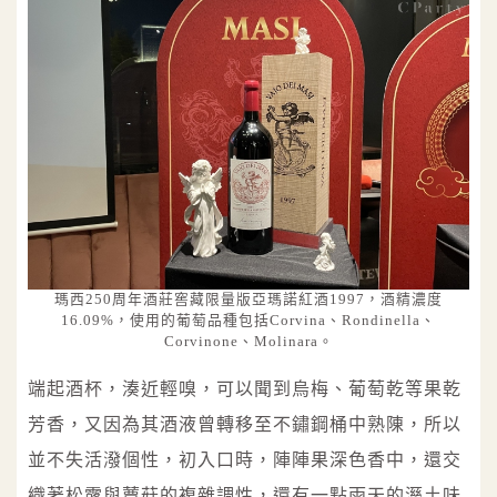
瑪西250周年酒莊窖藏限量版亞瑪諾紅酒1997，酒精濃度
16.09%，使用的葡萄品種包括Corvina、Rondinella、
Corvinone、Molinara。
端起酒杯，湊近輕嗅，可以聞到烏梅、葡萄乾等果乾
芳香，又因為其酒液曾轉移至不鏽鋼桶中熟陳，所以
並不失活潑個性，初入口時，陣陣果深色香中，還交
織著松露與蕈菇的複雜調性，還有一點雨天的溼土味