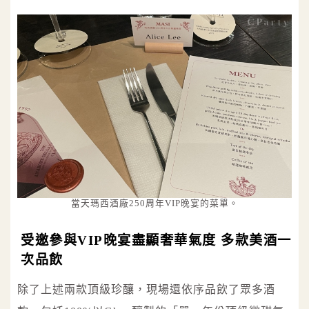
當天瑪西酒廠250周年VIP晚宴的菜單。
受邀參與VIP晚宴盡顯奢華氣度 多款美酒一
次品飲
除了上述兩款頂級珍釀，現場還依序品飲了眾多酒