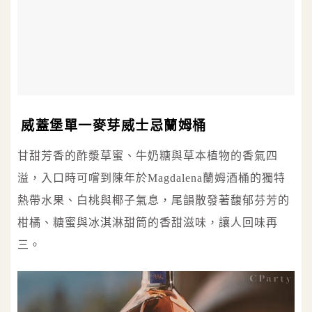
威蓋堡單一麥芽威士忌蘭姆桶
甘甜芳香的酢漿草蜜、牛奶糖與草本植物的香氣四
溢，入口時可嚐到陳年於Magdalena蘭姆酒桶的獨特
熱帶水果、白桃與椰子氣息，尾韻散發著馥郁芬芳的
柑橘、糖蜜與冰淇淋甜筒的香甜滋味，讓人回味再
三。