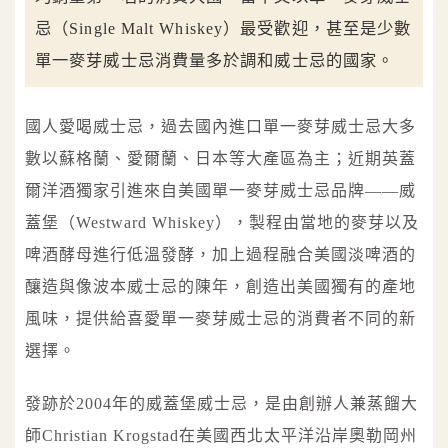
忌（Single Malt Whiskey）最受歡迎，甚至是少數
單一麥芽威士忌消費量多於調和威士忌的國家。
國人愛喝威士忌，過去國內進口單一麥芽威士忌大多
數以蘇格蘭、愛爾蘭、日本等大產區為主；近期英蓋
爾洋酒獨家引進來自美國單一麥芽威士忌品牌——威
蓋堡（Westward Whiskey），製程由當地的麥芽以及
啤酒酵母進行低溫發酵，加上過程融合美國淡啤酒的
釀造與像波本威士忌的陳年，創造出美國獨有的產地
風味，提供給喜愛單一麥芽威士忌的消費者不同的新
選擇。
發跡於2004年的威蓋堡威士忌，是由創辦人兼蒸餾大
師Christian Krogstad在美國西北太平洋沿岸奧勒岡州