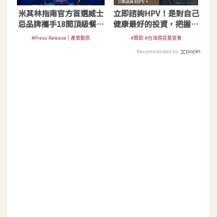
米其林指南官方首選威士
立即諮詢HPV！是對自己
忌品牌攜手18間頂級餐廳
健康最好的投資，把握現
打造味蕾萬千風味
在不嫌晚！
#Press Release | 產業動態
#贊助 #台灣癌症基金會
Recommended by