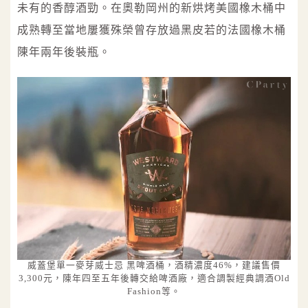
未有的香醇酒勁。在奧勒岡州的新烘烤美國橡木桶中
成熟轉至當地屢獲殊榮曾存放過黑皮若的法國橡木桶
陳年兩年後裝瓶。
威蓋堡單一麥芽威士忌 黑啤酒桶，酒精濃度46%，建議售價
3,300元，陳年四至五年後轉交給啤酒廠，適合調製經典調酒Old
Fashion等。