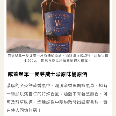
威蓋堡單一麥芽威士忌原味桶原酒，酒精濃度62.5%，建議售價
4,500元，推薦喜愛高酒精濃度的人嘗試。
威蓋堡單一麥芽威士忌原味桶原酒
濃厚的全麥餅乾香氣中，瀰漫辛香黑胡椒氣息，還有
一絲絲烘烤杏仁的特殊香氣。酒體中有著芝麻香、可
可及菸草味道，煙燻調性中隱約散發出蜂蜜香甜，實
在使人回憶無窮！