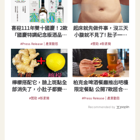
喜迎111年雙十國慶！2款
起床就先做件事，沒三天
「國慶特調紀念版酒品」
小腹就不見了! 肚子一天
限量釋出
天變小！
#Press Release | 產業動態
#贊助 #新素簡
PR
檸檬搭配它，臉上斑點全
柏克金啤酒餐廳推出吧檯
部消失了，小肚子都變平
限定餐點 公開7款超合拍
坦了
餐酒搭配
#贊助 #新素簡
#Press Release | 產業動態
Recommended by