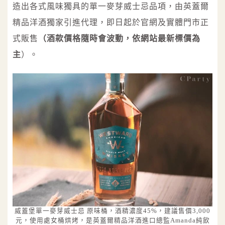
造出各式風味獨具的單一麥芽威士忌品項，由英蓋爾
精品洋酒獨家引進代理，即日起於官網及實體門市正
式販售
（酒款價格隨時會波動，依網站最新標價為
主
）。
威蓋堡單一麥芽威士忌 原味桶，酒精濃度45%，建議售價3,000
元，使用處女桶烘烤，是英蓋爾精品洋酒進口總監Amanda純飲