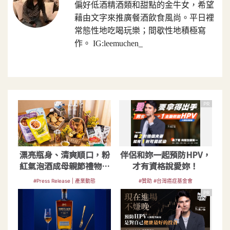
偏好低酒精酒類和甜點的金牛女，希望
藉由文字來推廣餐酒飲食風尚。平日裡
常態性地吃喝玩樂；間歇性地積極寫
作。 IG:leemuchen_
PR
漂亮瓶身、清爽順口，粉
伴侶和妳一起預防HPV，
紅氣泡酒成母親節禮物大
才有資格說愛妳！
熱門
#Press Release | 產業動態
#贊助 #台灣癌症基金會
PR