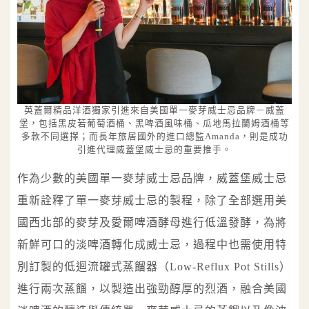
英蓋爾精品洋酒獨家引進來自美國單一麥芽威士忌品牌－威蓋
堡，包括黑皮若葡萄酒桶、黑啤酒風味桶、瓜地馬拉蘭姆酒桶等
多款不同選擇；而長年旅居國外的進口總監Amanda，則是成功
引進代理威蓋堡威士忌的重要推手。
作為少數的美國單一麥芽威士忌品牌，威蓋堡威士忌
重新詮釋了單一麥芽威士忌的製程，除了全部選用美
國西北部的麥芽及愛爾啤酒酵母進行低溫發酵，為將
新鮮可口的淡啤酒轉化成威士忌，過程中也需使用特
別訂製的低迴流罐式蒸餾器（Low-Reflux Pot Stills）
進行兩次蒸餾，以製造出強勁醇厚的烈酒，融合美國