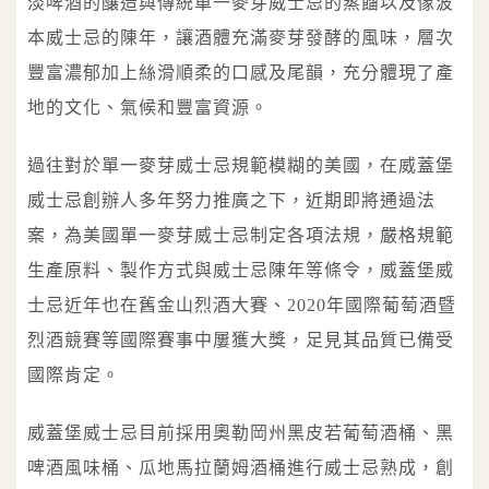
淡啤酒的釀造與傳統單一麥芽威士忌的蒸餾以及像波
本威士忌的陳年，讓酒體充滿麥芽發酵的風味，層次
豐富濃郁加上絲滑順柔的口感及尾韻，充分體現了產
地的文化、氣候和豐富資源。
過往對於單一麥芽威士忌規範模糊的美國，在威蓋堡
威士忌創辦人多年努力推廣之下，近期即將通過法
案，為美國單一麥芽威士忌制定各項法規，嚴格規範
生產原料、製作方式與威士忌陳年等條令，威蓋堡威
士忌近年也在舊金山烈酒大賽、2020年國際葡萄酒暨
烈酒競賽等國際賽事中屢獲大獎，足見其品質已備受
國際肯定。
威蓋堡威士忌目前採用奧勒岡州黑皮若葡萄酒桶、黑
啤酒風味桶、瓜地馬拉蘭姆酒桶進行威士忌熟成，創