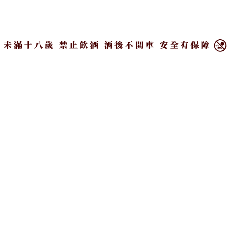
googletag.display('div-gpt-ad-1748336269132-0'); });
×
威嵐品牌四大原物料：大麥、水、比利時季
節啤酒酵母、橡木桶
威嵐美國單一麥芽威士忌秉持著一個核心信念，即大
麥、水、酵母、橡木桶這四大原物料，皆會對威士忌
風味產生深遠的影響。與傳統蘇格蘭單一麥芽威士忌
常以公式化方式處理不同，威嵐將每種原物料視為獨
一無二的風味來源，跳脫了商品化的框架，從製酒哲
學上實現了與眾不同的創新思維。
舉例來說，威嵐選用的水源，來自喀斯喀達山的錫達
河，這條河流因低礦物質含量與酸鹼中性而聞名，水
質天然且純淨，是製作威士忌的理想基礎。大麥方