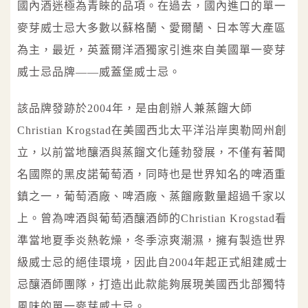
國內酒迷極為青睞的品項。在過去，國內進口的單一
麥芽威士忌大多數以蘇格蘭、愛爾蘭、日本等大產區
為主，最近，英蓋爾洋酒獨家引進來自美國單一麥芽
威士忌品牌——威蓋堡威士忌。
該品牌發跡於2004年，是由創辦人兼蒸餾大師
Christian Krogstad在美國西北太平洋沿岸奧勒岡州創
立，以前當地釀酒與蒸餾文化蓬勃發展，不僅有著聞
名國際的黑皮諾葡萄酒，同時也是世界知名的啤酒重
鎮之一，葡萄酒廠、啤酒廠、蒸餾廠數量超過千家以
上。曾為啤酒與葡萄酒釀酒師的Christian Krogstad看
準當地夏季炎熱乾燥，冬季涼爽潮濕，擁有製造世界
級威士忌的絕佳環境，因此自2004年起正式組建威士
忌釀酒師團隊，打造出此款能夠展現美國西北部獨特
風味的單一麥芽威士忌。