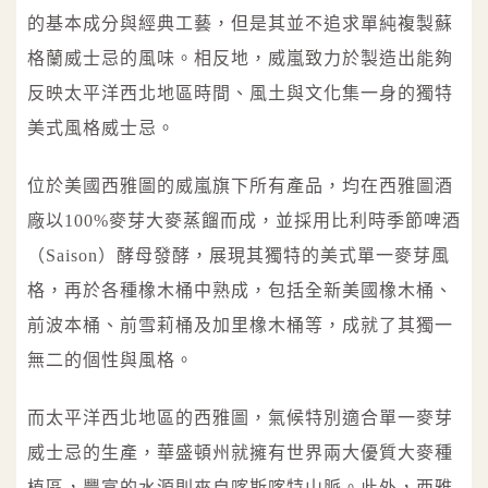
的基本成分與經典工藝，但是其並不追求單純複製蘇
格蘭威士忌的風味。相反地，威嵐致力於製造出能夠
反映太平洋西北地區時間、風土與文化集一身的獨特
美式風格威士忌。
位於美國西雅圖的威嵐旗下所有產品，均在西雅圖酒
廠以100%麥芽大麥蒸餾而成，並採用比利時季節啤酒
（Saison）酵母發酵，展現其獨特的美式單一麥芽風
格，再於各種橡木桶中熟成，包括全新美國橡木桶、
前波本桶、前雪莉桶及加里橡木桶等，成就了其獨一
無二的個性與風格。
而太平洋西北地區的西雅圖，氣候特別適合單一麥芽
威士忌的生產，華盛頓州就擁有世界兩大優質大麥種
植區，豐富的水源則來自喀斯喀特山脈。此外，西雅