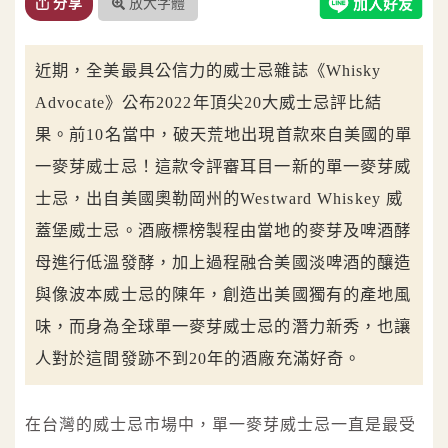
放大字體
分享
近期，全美最具公信力的威士忌雜誌《Whisky
Advocate》公布2022年頂尖20大威士忌評比結
果。前10名當中，破天荒地出現首款來自美國的單
一麥芽威士忌！這款令評審耳目一新的單一麥芽威
士忌，出自美國奧勒岡州的Westward Whiskey 威
蓋堡威士忌。酒廠標榜製程由當地的麥芽及啤酒酵
母進行低溫發酵，加上過程融合美國淡啤酒的釀造
與像波本威士忌的陳年，創造出美國獨有的產地風
味，而身為全球單一麥芽威士忌的潛力新秀，也讓
人對於這間發跡不到20年的酒廠充滿好奇。
在台灣的威士忌市場中，單一麥芽威士忌一直是最受