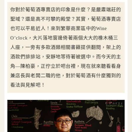
你對於葡萄酒專賣店的印象是什麼？是嚴肅端莊的
聖域？還是高不可攀的殿堂？其實，葡萄酒專賣店
也可以平易近人！來到繁華商業區中的Wine
O’clock，大片落地窗邊倚著兩個大大的橡木桶三
人座，一旁有多款酒類相關書籍提供翻閱，架上的
酒款們排排站，安靜地等待著被選中。而今天的主
角—陳柏豪，正佇立於吧台裡，現在就來聽看看身
兼店長與老闆二職的他，對於葡萄酒有什麼獨到的
看法與見解吧！