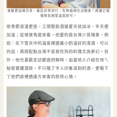
睿敏更加碼分享，最近非常流行：先熱過頭也沒關係！再讓它慢
慢降至期望溫度即可。
依季節浪漫更迭，工頭堅飲酒循夏天就加冰、冬天便
加溫；從情景角度來看，他愛的是台灣少見場景，例
如：在下雪天中的溫泉裡適量小酌溫好的清酒，可以
的話，再搭配點台灣不容易吃到的料理尤為夢幻。另
外，他也喜歡走訪都道府縣時，由當地人介紹在地ㄟ
秘密寶藏酒款，不只喝了令人印象深刻的酒，更喝下
了他們欲禮遇遠方來客的款待心情。