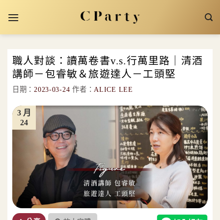
Skip
to
content
職人對談：讀萬卷書v.s.行萬里路｜清酒
講師－包睿敏＆旅遊達人－工頭堅
日期：
2023-03-24
作者：
ALICE LEE
3 月
24