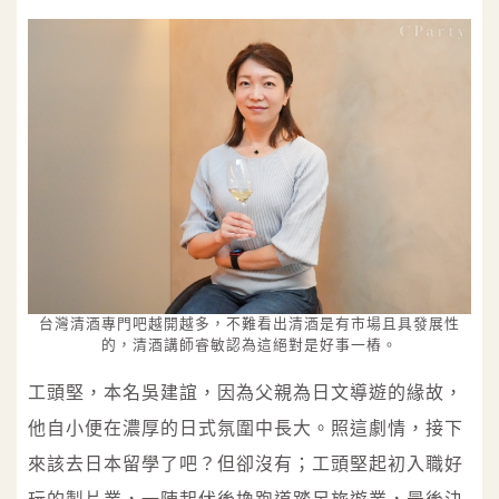
台灣清酒專門吧越開越多，不難看出清酒是有市場且具發展性
的，清酒講師睿敏認為這絕對是好事一樁。
工頭堅，本名吳建誼，因為父親為日文導遊的緣故，
他自小便在濃厚的日式氛圍中長大。照這劇情，接下
來該去日本留學了吧？但卻沒有；工頭堅起初入職好