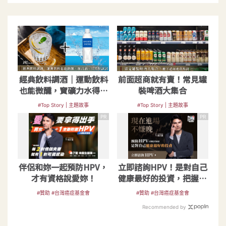
經典飲料調酒｜運動飲料
前面超商就有賣！常見罐
也能微醺，寶礦力水得、
裝啤酒大集合
舒跑調酒
#Top Story | 主題故事
#Top Story | 主題故事
PR
PR
伴侶和妳一起預防HPV，
立即諮詢HPV！是對自己
才有資格說愛妳！
健康最好的投資，把握現
在不嫌晚！
#贊助 #台灣癌症基金會
#贊助 #台灣癌症基金會
Recommended by