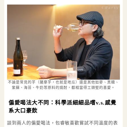
不論是常見的芋（薩摩芋，也就是地瓜）還是其他如麥、黑糖、
紫蘇、海苔、牛奶等原料的燒酎，都相當得工頭堅的喜愛。
偏愛喝法大不同：科學派細細品嚐v.s.感覺
系大口豪飲
談到兩人的偏愛喝法，包睿敏喜歡嘗試不同溫度的表