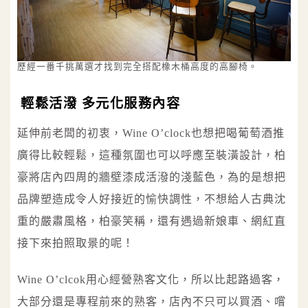
歷經一番千挑萬選才找到完全搭配橡木桶高度的高腳椅。
輕鬆活潑 多元化服務內容
延伸前老闆的初衷，Wine O’clock也想把喝葡萄酒推
廣得比較輕鬆，這種氛圍也可以呼應至裝潢設計，柏
豪將店內四周的牆壁漆成活潑的淺藍色，為的是想把
品牌塑造成令人好接近的愉快調性，不想給人古典沈
重的嚴肅風格，柏豪笑稱，還有遇過新娘車、網紅直
接下來拍照取景的呢！
Wine O’clcok用心經營熟客文化，所以比起路過客，
大部分還是專程前來的熟客，店內不只可以買酒、嚐