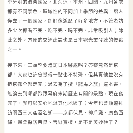
季分明的溫帶國家，北海道、本州、四國、九州各處
都有不同景色，區域性的不同加上季節的差異，讓人
僅去了一個國家，卻好像遊歷了好多地方，不管遊訪
多少次都看不完、吃不完、喝不完，非常吸引人；除
此之外，方便的交通建設也是日本觀光業發達的優點
之一。
接下來，工頭堅要造訪日本哪處呢？答案竟然是京
都！大家也許會覺得一點也不特殊，但其實他並沒有
把京都全部走完；過去為了撰「龍馬之旅」這本書，
無論去到哪都跑跟幕府末期歷史有關的景點，現在寫
完了，就可以安心地逛其他地區了；今年也會順道拜
訪關西三大產酒名鄉——京都伏見、神戶灘、廣島西
條，還會探訪奈良、吉野賞櫻，是不是美妙極了？