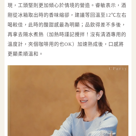
現，工頭堅則更加傾心於情境的營造。睿敏表示，酒
剛從冰箱取出時的香味縮卻，建議等回溫至12℃左右
喝較佳，此時的酸甜感最為明顯；品飲得差不多後，
再拿去隔水煮熱（加熱時謹記攪拌！沒有清酒專用的
溫度計，夾個咖啡用的也OK）加速熟成後，口感將
更顯柔順溫和。