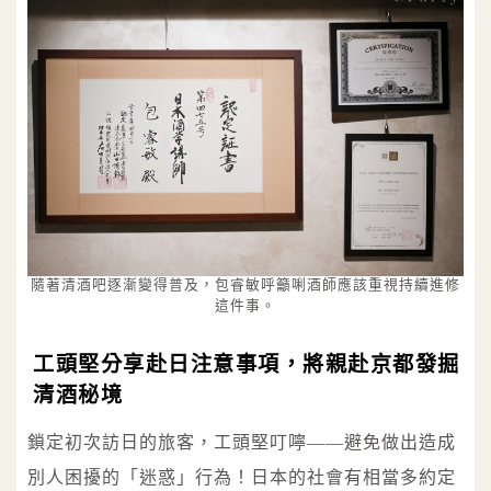
隨著清酒吧逐漸變得普及，包睿敏呼籲唎酒師應該重視持續進修
這件事。
工頭堅分享赴日注意事項，將親赴京都發掘
清酒秘境
鎖定初次訪日的旅客，工頭堅叮嚀——避免做出造成
別人困擾的「迷惑」行為！日本的社會有相當多約定