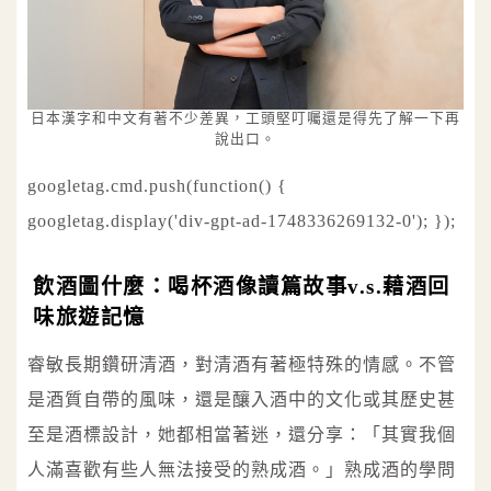
日本漢字和中文有著不少差異，工頭堅叮囑還是得先了解一下再
說出口。
googletag.cmd.push(function() {
googletag.display('div-gpt-ad-1748336269132-0'); });
飲酒圖什麼：喝杯酒像讀篇故事v.s.藉酒回
味旅遊記憶
睿敏長期鑽研清酒，對清酒有著極特殊的情感。不管
是酒質自帶的風味，還是釀入酒中的文化或其歷史甚
至是酒標設計，她都相當著迷，還分享：「其實我個
人滿喜歡有些人無法接受的熟成酒。」熟成酒的學問