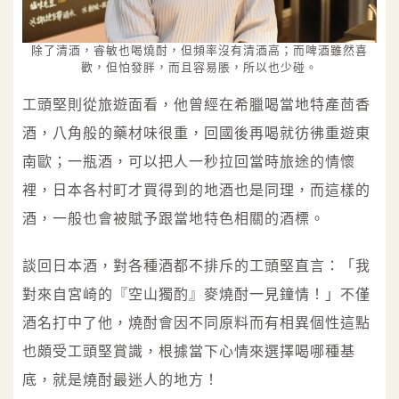
除了清酒，睿敏也喝燒酎，但頻率沒有清酒高；而啤酒雖然喜
歡，但怕發胖，而且容易脹，所以也少碰。
工頭堅則從旅遊面看，他曾經在希臘喝當地特產茴香
酒，八角般的藥材味很重，回國後再喝就彷彿重遊東
南歐；一瓶酒，可以把人一秒拉回當時旅途的情懷
裡，日本各村町才買得到的地酒也是同理，而這樣的
酒，一般也會被賦予跟當地特色相關的酒標。
談回日本酒，對各種酒都不排斥的工頭堅直言：「我
對來自宮崎的『空山獨酌』麥燒酎一見鐘情！」不僅
酒名打中了他，燒酎會因不同原料而有相異個性這點
也頗受工頭堅賞識，根據當下心情來選擇喝哪種基
底，就是燒酎最迷人的地方！