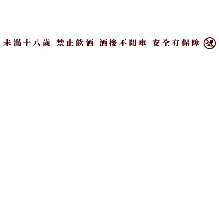
幕後經營主要就是柏豪與合夥人，但大多還是柏豪處
×
理，少數的關鍵決策才會雙方一起討論，參考彼此的
意見。
對Wine O’clock來說，期待能在業界擔任把產品價值
建立起來的文化推廣角色，也相當樂見同類型的店家
越來越多，市場要變好、變更完整，就得同業壯大，
大家一起努力把這個餅做起來。