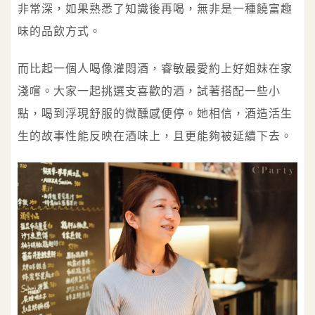
非常深，如果熟悉了知識後再喝，無非是一種饒富趣
味的品飲方式。
而比起一個人喝像灌悶酒，睿敏最愛約上好姐妹在家
淺嚐。大家一起挑選支喜歡的酒，試著搭配一些小
點，喝到浮現舒服的微醺感便停。她相信，酒造活生
生的故事性能反映在酒味上，且更能夠被延續下去。