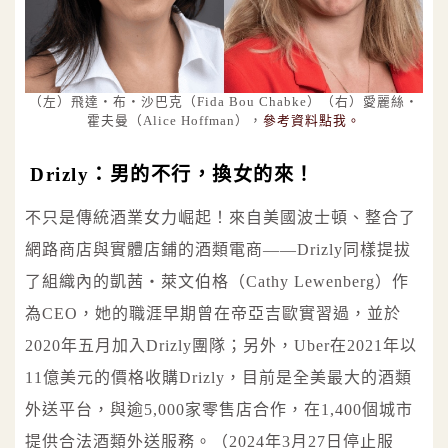
（左）飛達‧布‧沙巴克（Fida Bou Chabke）（右）愛麗絲‧
霍夫曼（Alice Hoffman），
參考資料點我。
Drizly：男的不行，換女的來！
不只是傳統酒業女力崛起！來自美國波士頓、整合了
網路商店與實體店鋪的酒類電商——Drizly同樣提拔
了組織內的凱茜‧萊文伯格（Cathy Lewenberg）作
為CEO，她的職涯早期曾在帝亞吉歐實習過，並於
2020年五月加入Drizly團隊；另外，Uber在2021年以
11億美元的價格收購Drizly，目前是全美最大的酒類
外送平台，與逾5,000家零售店合作，在1,400個城市
提供合法酒類外送服務。（2024年3月27日停止服