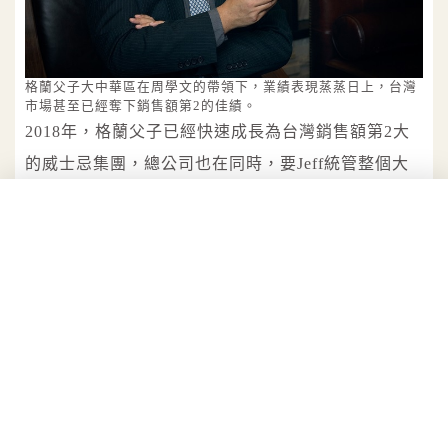
格蘭父子大中華區在周學文的帶領下，業績表現蒸蒸日上，台灣
市場甚至已經奪下銷售額第2的佳績。
2018年，格蘭父子已經快速成長為台灣銷售額第2大
的威士忌集團，總公司也在同時，要Jeff統管整個大
中華區的業務。「這對我來說當然是個肯定啦！」
Jeff笑著說，「壓力自然會有，但經過幾年回到中國
市場，我發現這裡與2014年的時候已經有了不小的改
變。」
隨著台灣對威士忌的熱情「外溢」，中國近幾年也循
著同樣的腳步飛快成長，不僅銷售直線上升、消費者
越來越專業，其中單一麥芽威士忌更是逐漸成為市場
主流，「這幾年中國威士忌的市場規模幾乎每2、3年