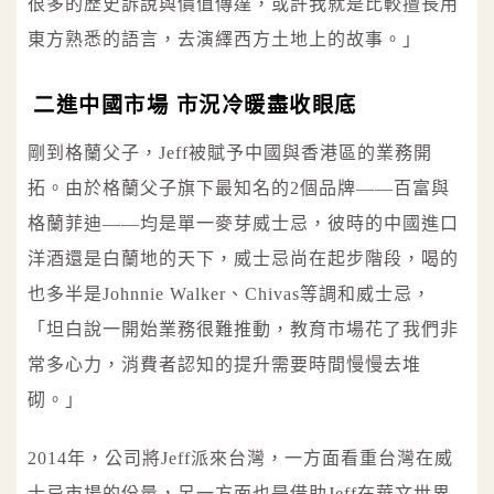
很多的歷史訴說與價值傳達，或許我就是比較擅長用
東方熟悉的語言，去演繹西方土地上的故事。」
二進中國市場 市況冷暖盡收眼底
剛到格蘭父子，Jeff被賦予中國與香港區的業務開
拓。由於格蘭父子旗下最知名的2個品牌——百富與
格蘭菲迪——均是單一麥芽威士忌，彼時的中國進口
洋酒還是白蘭地的天下，威士忌尚在起步階段，喝的
也多半是Johnnie Walker、Chivas等調和威士忌，
「坦白說一開始業務很難推動，教育市場花了我們非
常多心力，消費者認知的提升需要時間慢慢去堆
砌。」
2014年，公司將Jeff派來台灣，一方面看重台灣在威
士忌市場的份量，另一方面也是借助Jeff在華文世界