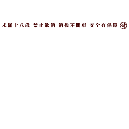
就翻一倍，加上市場量體超級大，其重要性正被快速
×
推升，也成為格蘭父子非常重視的威士忌新興市
場。」
4大品牌策略清晰 全方位行銷力拼差異性
Jeff分析，華人無論在菜系或味蕾上的偏好都很近
似，因此喜愛的威士忌風味也不會相差太遠。「最大
的差別大概只剩市場成熟度，中國還有很大的中式白
酒與白蘭地市場可以進攻，光是從那邊搶下幾個百分
點就是不得了的大生意！而台灣則已經接近飽和，競
爭重點在於威士忌品牌間的市佔角力。」
攤開格蘭父子旗下4大品牌，各自擁有明確的主打特
色與價格定位，Jeff認為在台灣要延續過往幾年的佳