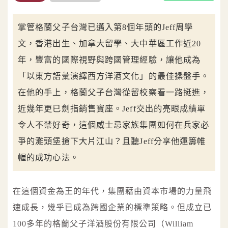
掌管格蘭父子台灣已邁入第8個年頭的Jeff周學
文，香港出生、加拿大留學、大中華區工作近20
年，豐富的國際視野與跨國管理經驗，讓他成為
「以東方語彙演繹西方洋酒文化」的最佳操盤手。
在他的手上，格蘭父子台灣從留校察看一路挺進，
近幾年更已劍指銷售寶座。Jeff交出的亮眼成績單
令人不禁好奇，這個威士忌家族集團如何在兵家必
爭的灘頭堡搶下大片江山？且聽Jeff分享他運籌帷
幄的成功心法。
在這個資金為王的年代，集團藉由資本市場的力量飛
速成長，幾乎已成為跨國企業的標準策略。但成立已
100多年的格蘭父子洋酒股份有限公司（William