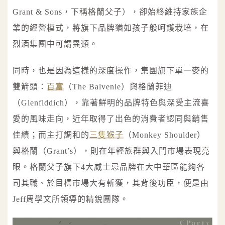
Grant & Sons，下稱格蘭父子），卻始終維持家族企
業的經營模式，將旗下品牌猶如孩子般呵護栽培，在
烈酒集團中可謂異類。
同時，也是因為這樣的深度操作，集團旗下單一麥的
雙箭頭：
百富
（The Balvenie）與格蘭菲迪
（Glenfiddich），靠著鮮明的品牌特色與深受主流喜
愛的風味走向，近年取得了出色的消費者認同與銷售
佳績；而主打調和的
三隻猴子
（Monkey Shoulder）
與格蘭（Grant’s），則在年輕族群與入門市場表現亮
眼。格蘭父子旗下4大威士忌品牌在大中華區能夠各
司其職、於目標市場大有斬獲，其背後功臣，便是由
Jeff周學文所領導的精銳團隊。