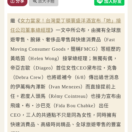
放大字體
分享
繼《
女力當家！台灣愛丁頓寰盛洋酒宣布「她」接
任公司董事總經理
》一文中所公布，由擁有全球旅
遊零售、腕錶、奢侈品零售與快速消費品（Fast
Moving Consumer Goods，簡稱FMCG）等經歷的
黃皓茵（Helen Wong）接掌總經理；無獨有偶，
帝亞吉歐（Diageo）首位女性CEO黛布拉‧克魯
（Debra Crew）也將遞補今（6/8）傳出過世消息
的伊萬梅內澤斯（Ivan Menezes）而直接提前上
任。君度人頭馬（Rémy Cointreau）也接力宣布由
飛達‧布‧沙巴克（Fida Bou Chabke）出任
CEO，三人的共通點不只是同為女性，同時擁有
快速消費品、高級時尚精品、全球旅遊零售的豐富