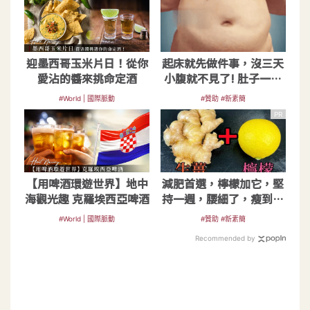
迎墨西哥玉米片日！從你
起床就先做件事，沒三天
愛沾的醬來挑命定酒
小腹就不見了! 肚子一天
天變小！
#World | 國際脈動
#贊助 #新素簡
PR
【用啤酒環遊世界】地中
減肥首選，檸檬加它，堅
海觀光趣 克羅埃西亞啤酒
持一週，腰細了，瘦到你
懷疑人生
#World | 國際脈動
#贊助 #新素簡
Recommended by