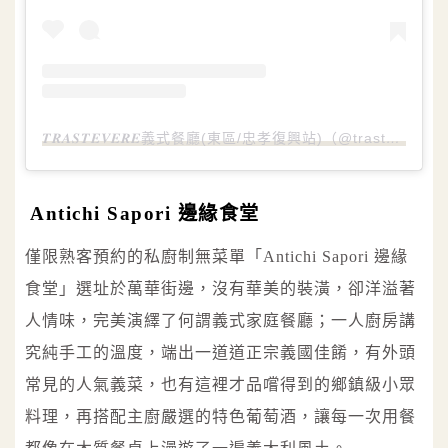
𝑻𝑹𝑨𝑺𝑻𝑬𝑽𝑬𝑹𝑬義式餐廳(東區/忠孝復興站)（@trasteveretaiwan2006）分享的貼文
Antichi Sapori 邊緣食堂
僅限熟客預約的私廚制無菜單「Antichi Sapori 邊緣
食堂」選址於萬華街邊，沒有華美的裝潢，卻洋溢著
人情味，完美演繹了何謂義式家庭餐廳；一人廚房講
究純手工的溫度，端出一道道正宗義國佳餚，有外頭
常見的人氣義菜，也有這裡才品嚐得到的鄉鎮級小眾
料理，再搭配主廚嚴選的特色葡萄酒，讓每一次用餐