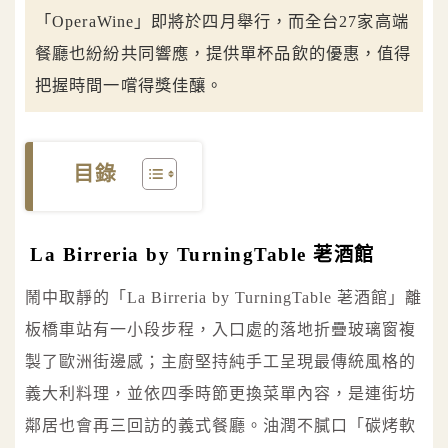
「OperaWine」即將於四月舉行，而全台27家高端
餐廳也紛紛共同響應，提供單杯品飲的優惠，值得
把握時間一嚐得獎佳釀。
目錄
La Birreria by TurningTable 荖酒館
鬧中取靜的「La Birreria by TurningTable 荖酒館」離
板橋車站有一小段步程，入口處的落地折疊玻璃窗複
製了歐洲街邊感；主廚堅持純手工呈現最傳統風格的
義大利料理，並依四季時節更換菜單內容，是連街坊
鄰居也會再三回訪的義式餐廳。油潤不膩口「碳烤軟