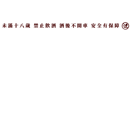
彼刻義式餐酒館
×
波諾義大利料理 Buono Bella 新竹
安東牛麵吧
台中
TROIS 三一私廚
台南
MO. Lab 義大利餐廳
高雄
漢來大飯店 焰‧鐵板燒
漢來大飯店 焰‧牛排館
THOMAS CHIEN RESTAURANT