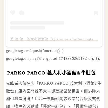
荖 酒 館 _義大利餐酒館（@labirreria.by.turningtable）分享的貼文
googletag.cmd.push(function() {
googletag.display('div-gpt-ad-1748336269132-0'); });
PARKO PARCO 義大利小酒館&牛肚包
赤峰街人氣名店「PARKO PARCO 義大利小酒館&牛
肚包」店內空間雖不大，卻更顯溫馨氛圍，而排隊人
潮也總是滿滿！比起一餐動輒幾張鈔票的高級義式餐
廳，這裡的必點菜「慢燉牛肚包」、「慢燉牛頰包」