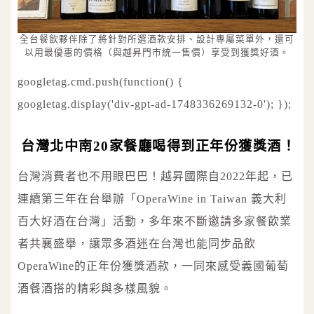
全台餐飲夥伴除了將針對所選酒款安排、設計專屬菜單外，還可
以用最優惠的價格（與越昇門市統一售價）享受到獲獎好酒。
googletag.cmd.push(function() {
googletag.display('div-gpt-ad-1748336269132-0'); });
台灣北中南20家餐廳喝得到正年份獲獎酒！
台灣消費者也不用眼巴巴！越昇國際自2022年起，已
連續第三年在台舉辦「OperaWine in Taiwan 義大利
百大好酒在台灣」活動，多年來不斷邀請多家餐飲業
者共襄盛舉，讓眾多酒迷在台灣也能同步品飲
OperaWine的正年份獲獎酒款，一同來感受義國葡萄
酒餐酒搭的精彩與多樣風貌。