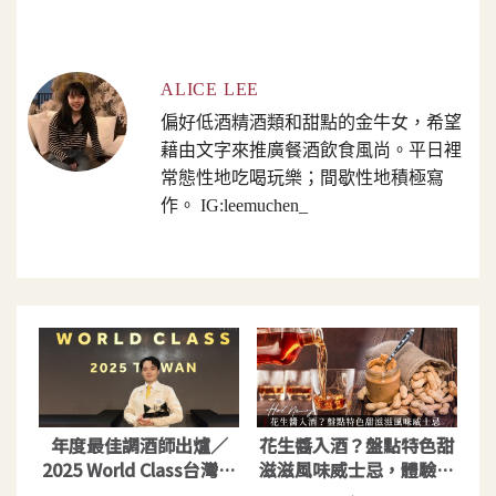
ALICE LEE
偏好低酒精酒類和甜點的金牛女，希望
藉由文字來推廣餐酒飲食風尚。平日裡
常態性地吃喝玩樂；間歇性地積極寫
作。 IG:leemuchen_
年度最佳調酒師出爐／
花生醬入酒？盤點特色甜
2025 World Class台灣冠
滋滋風味威士忌，體驗意
軍Testing Room By
想不到的味蕾碰撞