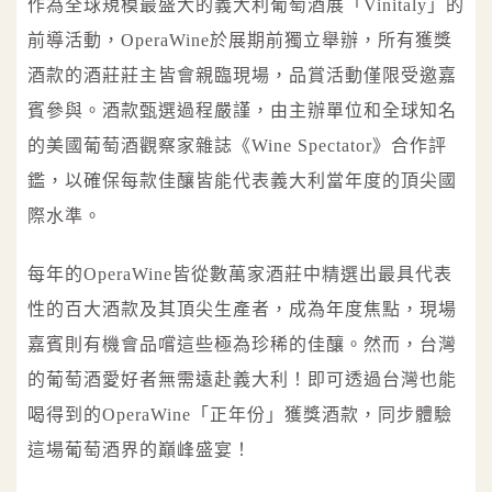
作為全球規模最盛大的義大利葡萄酒展「Vinitaly」的
前導活動，OperaWine於展期前獨立舉辦，所有獲獎
酒款的酒莊莊主皆會親臨現場，品賞活動僅限受邀嘉
賓參與。酒款甄選過程嚴謹，由主辦單位和全球知名
的美國葡萄酒觀察家雜誌《Wine Spectator》合作評
鑑，以確保每款佳釀皆能代表義大利當年度的頂尖國
際水準。
每年的OperaWine皆從數萬家酒莊中精選出最具代表
性的百大酒款及其頂尖生產者，成為年度焦點，現場
嘉賓則有機會品嚐這些極為珍稀的佳釀。然而，台灣
的葡萄酒愛好者無需遠赴義大利！即可透過台灣也能
喝得到的OperaWine「正年份」獲獎酒款，同步體驗
這場葡萄酒界的巔峰盛宴！