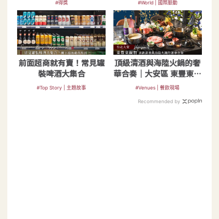
#得獎
#World | 國際脈動
Draftland
前面超商就有賣！常見罐
頂級清酒與海陸火鍋的奢
裝啤酒大集合
華合奏｜大安區 東豐東鍋
物
#Top Story | 主題故事
#Venues | 餐飲現場
Recommended by