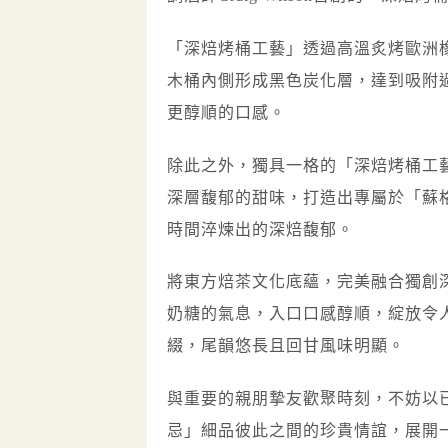
「深焙烤桶工藝」透過高溫炙烤歐洲橡
木桶內側形成黑色炭化層，達到吸附
更醇順的口感。
除此之外，獨具一格的「深焙烤桶工
深層馥郁的甜味，打造出專屬於「蘇
時間淬煉出的深焙馥郁。
將東方焙茶文化底蘊，完美融合獨創
奶糖的氣息，入口口感醇順，綻放令
綴，尾韻悠長且回甘風味明顯。
與重要的親朋摯友歡聚時刻，不妨以
忌」細品彼此之間的珍貴情誼，展開