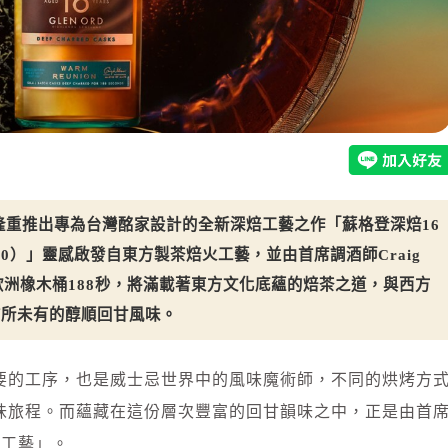
士忌隆重推出專為台灣酩家設計的全新深焙工藝之作「蘇格登深焙16
50）」靈感啟發自東方製茶焙火工藝，並由首席調酒師Craig
烤歐洲橡木桶188秒，將滿載著東方文化底蘊的焙茶之道，與西方
前所未有的醇順回甘風味。
要的工序，也是威士忌世界中的風味魔術師，不同的烘烤方
味旅程。而蘊藏在這份層次豐富的回甘韻味之中，正是由首
烤桶工藝」。