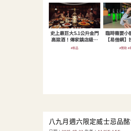
史上最巨大5.1公升金門
臨時需要小
高粱酒！傳家鎮店級金
【易借網】
高重磅登場
金快
#新品
#贊助 
八九月週六限定威士忌品酩