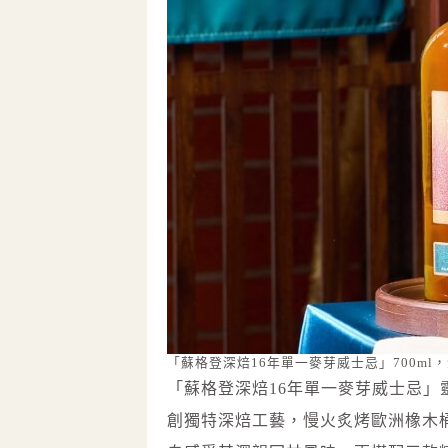
「蘇格登深焙16年單一麥芽威士忌」700ml，
「蘇格登深焙16年單一麥芽威士忌」靈感
創獨特深焙工藝，慢火炙烤歐洲橡木桶