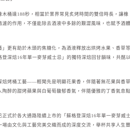
木桶達188秒，相當於業界常見炙烤時間的雙倍時長，讓橡
過濾的作用，不僅能除去酒液中多餘的艱澀風味，也賦予酒
藝」更有助於木頭的焦糖化，為酒液釋放出烘烤水果、香草
格登深焙16年單一麥芽威士忌」的獨特深焙回甘韻味，共酩
深焙烤桶工藝——輕聞先是明顯花果香，伴隨著無花果與香
人陶醉的甜烤蘋果與白葡萄馥郁香氣，伴隨優雅的丁香氣息
已正式於各大通路陸續上市的「蘇格登深焙16年單一麥芽威
一場由文化與工藝完美交織而成的深度交流，舉杯共享人生