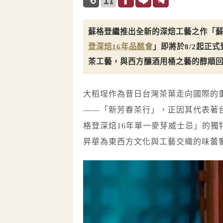
蘇格登繼推出全新的深焙工藝之作「蘇
登深焙16年品酩會
」即將於8/2起正
茶工藝，與西方釀酒用桶之藝的醇順
大稻埕作為昔日台灣茶葉走向國際的重
——「新芳春茶行」，正因其代表著
格登深焙16年單一麥芽威士忌」的
昇華為東西方文化與工藝交織的味蕾