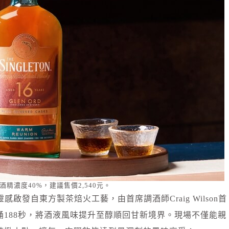
酒精濃度40%，建議售價2,540元。
啟發自東方製茶焙火工藝，由首席調酒師Craig Wilson首
188秒，將酒液風味提升至醇順回甘新境界。現場不僅能親