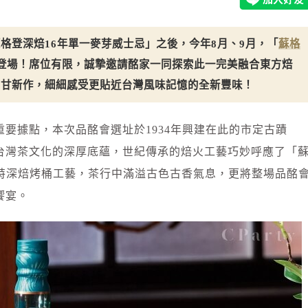
格登深焙16年單一麥芽威士忌」之後，今年8月、9月，「
蘇格
式登場！席位有限，誠摯邀請酩家一同探索此一完美融合東方焙
回甘新作，細細感受更貼近台灣風味記憶的全新豐味！
要據點，本次品酩會選址於1934年興建在此的市定古蹟
台灣茶文化的深厚底蘊，世紀傳承的焙火工藝巧妙呼應了「
獨特深焙烤桶工藝，茶行中滿溢古色古香氣息，更將整場品酩
饗宴。