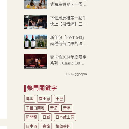
NT$399
式海島假期，一價搞
到
定食宿玩樂，省錢更
NT$530
省心！
PR
下個月房租差一點？
快上【易借網】三分
鐘解決燃眉之急
新年份「FWT 543」
兩種葡萄混釀的法國
珍釀系列登台
麥卡倫2024年度限定
系列：Classic Cut、
Rare Cask 奢想1%精
Ads by
選亮相
熱門關鍵字
啤酒
威士忌
干邑
干邑白蘭地
新品
新年
新聞稿
日威
日本威士忌
日本酒
春節
格蘭菲迪