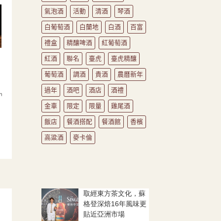
氣泡酒
活動
清酒
琴酒
白葡萄酒
白蘭地
白酒
百富
禮盒
精釀啤酒
紅葡萄酒
紅酒
聯名
臺虎
臺虎精釀
葡萄酒
調酒
貴酒
農曆新年
過年
酒吧
酒店
酒禮
金車
限定
限量
雞尾酒
飯店
餐酒搭配
餐酒館
香檳
高粱酒
麥卡倫