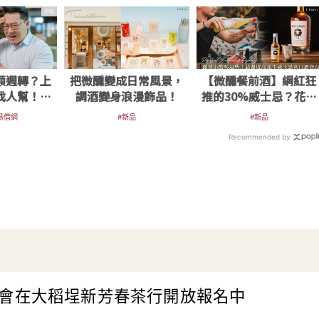
PR
額週轉？上
把微醺變成日常風景，
【微醺餐前酒】網紅狂
找人幫！資
調酒變身浪漫飾品！
推的30%威士忌？花生
速到位
口味威士忌利口酒來台
#易借網
#新品
#新品
Recommended by
會在大稻埕新芳春茶行開放報名中