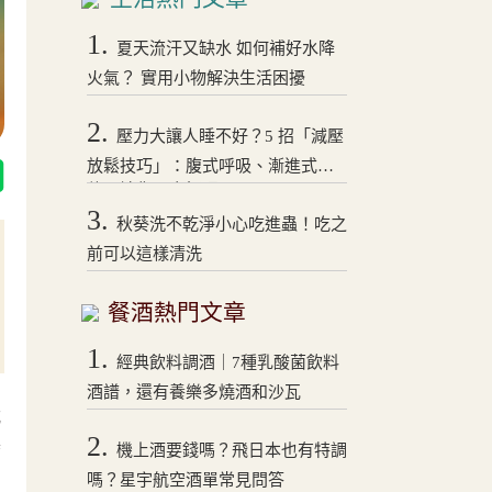
1.
夏天流汗又缺水 如何補好水降
火氣？ 實用小物解決生活困擾
2.
壓力大讓人睡不好？5 招「減壓
放鬆技巧」：腹式呼吸、漸進式拉
伸，讓你一夜好眠！
3.
秋葵洗不乾淨小心吃進蟲！吃之
前可以這樣清洗
餐酒熱門文章
1.
經典飲料調酒｜7種乳酸菌飲料
酒譜，還有養樂多燒酒和沙瓦
式
2.
機上酒要錢嗎？飛日本也有特調
席
嗎？星宇航空酒單常見問答