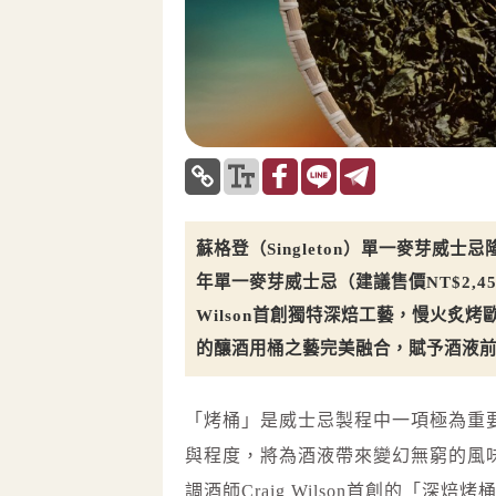
蘇格登（Singleton）單一麥芽威
年單一麥芽威士忌（建議售價NT$2,4
Wilson首創獨特深焙工藝，慢火炙
的釀酒用桶之藝完美融合，賦予酒液
「烤桶」是威士忌製程中一項極為重
與程度，將為酒液帶來變幻無窮的風
調酒師Craig Wilson首創的「深焙