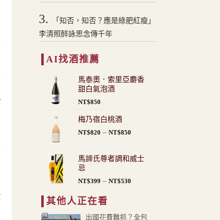
3.
「知否，知否？應是綠肥紅瘦」
李清照醉詠思念傳千年
體
AI找酒推薦
馬泰奧．索里亞麝香
等
甜白氣泡酒
以
NT$
850
梅乃宿白桃酒
價
–
NT$
820
NT$
850
草
格
範
點
馬諦氏尊者調和威士
圍：
忌
NT$820
價
–
NT$
399
NT$
530
到
格
NT$850
士
其他人正在看
範
圍：
豐
PR
出國花費難抓？全包