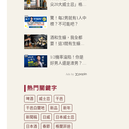
到
尖20大威士忌」格蘭
NT$1,300
索桑登威士忌奪冠
PR
驚！每2男就有1人中
標？不可能吧？
酒和生蠔，我全都
要！這3間有生蠔的
台北酒吧一定要打卡
的吧
PR
1/2機率淪陷！你是
好男人還是渣男？關
鍵在這
Ads by
熱門關鍵字
啤酒
威士忌
干邑
干邑白蘭地
新品
新年
新聞稿
日威
日本威士忌
日本酒
春節
格蘭菲迪