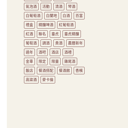
氣泡酒
活動
清酒
琴酒
白葡萄酒
白蘭地
白酒
百富
禮盒
精釀啤酒
紅葡萄酒
紅酒
聯名
臺虎
臺虎精釀
葡萄酒
調酒
貴酒
農曆新年
過年
酒吧
酒店
酒禮
金車
限定
限量
雞尾酒
飯店
餐酒搭配
餐酒館
香檳
高粱酒
麥卡倫