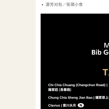
源芳刈包／街頭小食