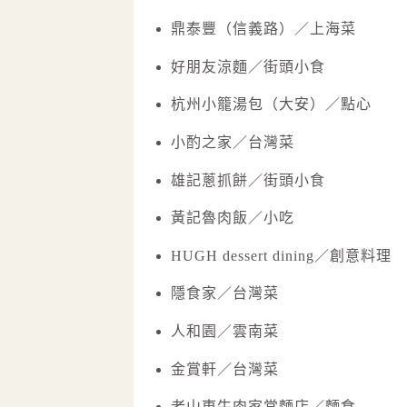
鼎泰豐（信義路）／上海菜
好朋友涼麵／街頭小食
杭州小籠湯包（大安）／點心
小酌之家／台灣菜
雄記蔥抓餅／街頭小食
黃記魯肉飯／小吃
HUGH dessert dining／創意料理
隱食家／台灣菜
人和園／雲南菜
金賞軒／台灣菜
老山東牛肉家常麵店／麵食