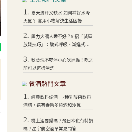
1.
夏天流汗又缺水 如何補好水降
火氣？ 實用小物解決生活困擾
2.
壓力大讓人睡不好？5 招「減壓
放鬆技巧」：腹式呼吸、漸進式拉
伸，讓你一夜好眠！
3.
秋葵洗不乾淨小心吃進蟲！吃之
前可以這樣清洗
餐酒熱門文章
1.
經典飲料調酒｜7種乳酸菌飲料
酒譜，還有養樂多燒酒和沙瓦
與
2.
機上酒要錢嗎？飛日本也有特調
嗎？星宇航空酒單常見問答
美