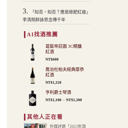
3.
「知否，知否？應是綠肥紅瘦」
李清照醉詠思念傳千年
、
印
AI找酒推薦
與
葛藍帝莊園 3C精釀
紅酒
NT$
600
喬治杜柏夫經典摩恭
紅酒
NT$
1,320
亨利爵士琴酒
價
–
NT$
1,100
NT$
1,300
格
範
其他人正在看
圍：
NT$1,100
外媒評選「2023年頂