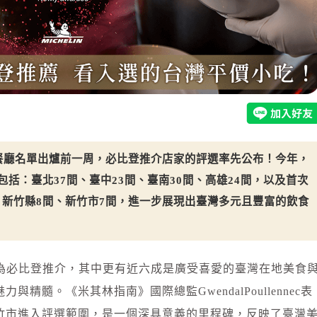
薦餐廳名單出爐前一周，必比登推介店家的評選率先公布！今年，
包括：臺北37間、臺中23間、臺南30間、高雄24間，以及首次
、新竹縣8間、新竹市7間，進一步展現出臺灣多元且豐富的飲食
選為必比登推介，其中更有近六成是廣受喜愛的臺灣在地美食
精髓。《米其林指南》國際總監GwendalPoullennec表
竹市進入評選範圍，是一個深具意義的里程碑，反映了臺灣