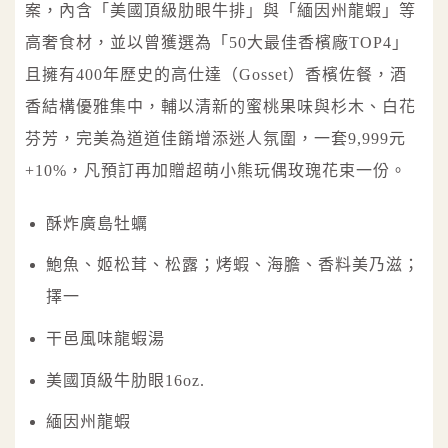
案，內含「美國頂級肋眼牛排」與「緬因州龍蝦」等
高奢食材，並以曾獲選為「50大最佳香檳廠TOP4」
且擁有400年歷史的高仕達（Gosset）香檳佐餐，酒
香結構優雅集中，輔以清新的蜜桃果味與杉木、白花
芬芳，完美為道道佳餚增添迷人氛圍，一套9,999元
+10%，凡預訂再加贈超萌小熊玩偶玫瑰花束一份。
酥炸廣島牡蠣
鮑魚、姬松茸、松露；烤蝦、海膽、香料美乃滋；
擇一
干邑風味龍蝦湯
美國頂級牛肋眼16oz.
緬因州龍蝦