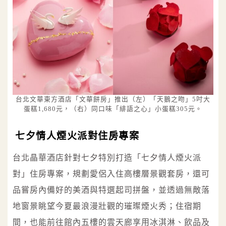
台北文華東方酒店「文華餅房」推出（左）「天鵝之吻」5吋大
蛋糕1,680元，（右）同口味「緋語之心」小蛋糕305元。
七夕情人煙火派對住房專案
台北晶華酒店針對七夕特別打造「七夕情人煙火派
對」住房專案，規劃愛侶入住高樓層景觀套房，還可
品嘗房內備好的美酒與特選起司拼盤，並透過無敵落
地窗景眺望今夏最浪漫壯觀的璀璨煙火秀；住宿期
間，也能前往館內五樓的雲天廊享用冰淇淋、飲品及