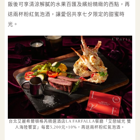
飯後可享清涼解膩的水果百匯及繽紛精緻的西點，再
送兩杯粉紅氣泡酒，讓愛侶共享七夕限定的甜蜜時
光。
台北艾麗希爾頓格芮精選酒店LA FARFALLA餐廳「艾戀絨光 雙
人海陸饗宴」每套5,200元+10%，再送兩杯粉紅氣泡酒。