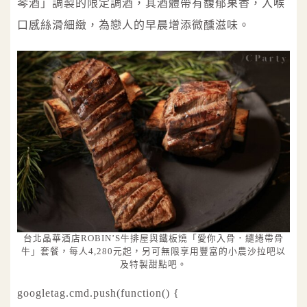
琴酒」調製的限定調酒，其酒體帶有馥郁果香，入喉
口感絲滑細緻，為戀人的早晨增添微醺滋味。
台北晶華酒店ROBIN’S牛排屋與鐵板燒「愛你入骨．繾綣帶骨
牛」套餐，每人4,280元起，另可無限享用豐富的小農沙拉吧以
及特製甜點吧。
googletag.cmd.push(function() {