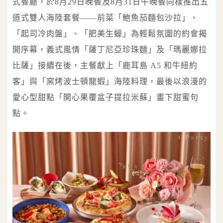
式餐廳，於8月29日晚餐及8月31日午晚餐同樣推出五
道式雙人海陸套餐——前菜「鮑魚茄麵包沙拉」、
「起司冷肉盤」、「肥美生蠔」為輕鬆氛圍的約會揭
開序幕，義式風情「薩丁尼亞珍珠麵」及「瑪麗娜拉
比薩」接續在後，主餐獻上「鹿耳島 A5 和牛紐約
客」與「窯烤波士頓龍蝦」海陸料理，最後以浪漫的
愛心型甜點「開心果覆盆子提拉米蘇」畫下甜蜜句
點。