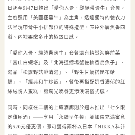
日起至9月7日推出「愛你入骨．繾綣帶骨牛」套餐，
主廚選用「美國極黑牛」為主角，透過獨特的蓑衣刀
法呈現帶骨牛小排部位的特殊造型，表達外層焦香四
溢、內裡柔嫩多汁的極致口感。
「愛你入骨．繾綣帶骨牛」套餐還有精緻海鮮前菜
「富山白蝦塔」及「北海道鱈場蟹佐柚香烏魚子」、
湯品「松露野菇澄清湯」、「野生甘鯛搭昆布蛤
蠣」、「經典和牛炒飯」，餐後再搭配奶香濃郁的紅
絲絨情人蛋糕，讓燭光晚餐更添浪漫儀式感。
同時，同樣在二樓的上庭酒廊則於週末推出「七夕限
定雞尾酒」——享用「永續早午餐」並加價充滿寓意
的520元優惠價，即可獲得兩杯以日本「NIKKA科菲