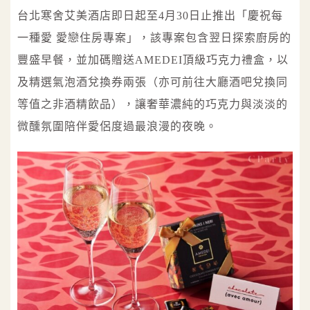
台北寒舍艾美酒店即日起至4月30日止推出「慶祝每
一種愛 愛戀住房專案」，該專案包含翌日探索廚房的
豐盛早餐，並加碼贈送AMEDEI頂級巧克力禮盒，以
及精選氣泡酒兌換券兩張（亦可前往大廳酒吧兌換同
等值之非酒精飲品），讓奢華濃純的巧克力與淡淡的
微醺氛圍陪伴愛侶度過最浪漫的夜晚。