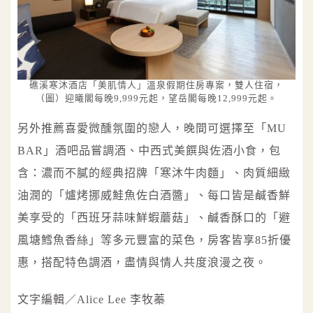
礁溪寒沐酒店「美肌情人」溫泉假期住房專案，雙人住宿，
（圖）迎曦閣每晚9,999元起，望岳閣每晚12,999元起。
另外推薦喜愛微醺氛圍的戀人，晚間可選擇至「MU
BAR」酒吧品嘗調酒、中西式美饌與佐酒小食，包
含：濃而不膩的經典招牌「寒沐牛肉麵」、肉質細緻
油潤的「爐烤挪威鮭魚佐白酒醬」、每口皆是鹹香鮮
美享受的「西班牙蒜味鮮蝦蘑菇」、鹹香酥口的「避
風塘鱈魚香絲」等多元豐富的菜色，房客皆享85折優
惠，搭配特色調酒，盡情與情人共度浪漫之夜。
文字編輯／Alice Lee 李牧蓁