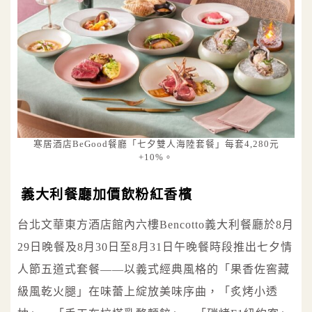
寒居酒店BeGood餐廳「七夕雙人海陸套餐」每套4,280元
+10%。
義大利餐廳加價飲粉紅香檳
台北文華東方酒店館內六樓Bencotto義大利餐廳於8月
29日晚餐及8月30日至8月31日午晚餐時段推出七夕情
人節五道式套餐——以義式經典風格的「果香佐窖藏
級風乾火腿」在味蕾上綻放美味序曲，「炙烤小透