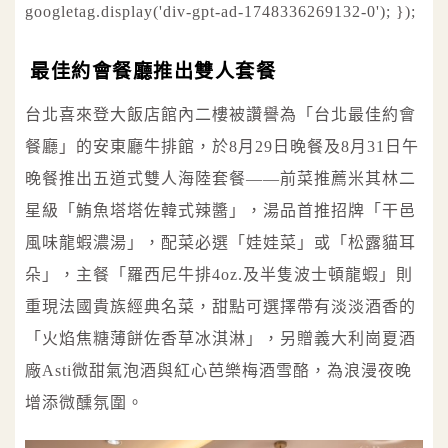
googletag.display('div-gpt-ad-1748336269132-0'); });
最佳約會餐廳推出雙人套餐
台北喜來登大飯店館內二樓被讚譽為「台北最佳約會
餐廳」的安東廳牛排館，於8月29日晚餐及8月31日午
晚餐推出五道式雙人海陸套餐——前菜推薦米其林二
星級「鮪魚塔塔佐韓式辣醬」，湯品首推招牌「干邑
風味龍蝦濃湯」，配菜必選「娃娃菜」或「松露貓耳
朵」，主餐「羅西尼牛排4oz.及半隻波士頓龍蝦」則
重現法國貴族經典名菜，甜點可選擇帶有淡淡酒香的
「火焰焦糖薄餅佐香草冰淇淋」，另贈義大利崗夏酒
廠Asti微甜氣泡酒與紅心芭樂梅酒雪酪，為浪漫夜晚
增添微醺氛圍。