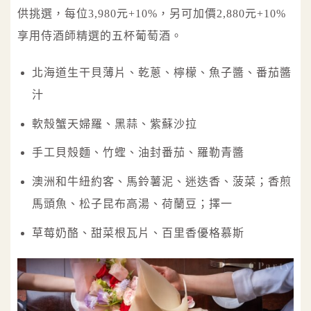
供挑選，每位3,980元+10%，另可加價2,880元+10%
享用侍酒師精選的五杯葡萄酒。
北海道生干貝薄片、乾蔥、檸檬、魚子醬、番茄醬
汁
軟殼蟹天婦羅、黑蒜、紫蘇沙拉
手工貝殼麵、竹蟶、油封番茄、羅勒青醬
澳洲和牛紐約客、馬鈴薯泥、迷迭香、菠菜；香煎
馬頭魚、松子昆布高湯、荷蘭豆；擇一
草莓奶酪、甜菜根瓦片、百里香優格慕斯