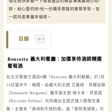
現在就快來看一下哪家飯店的晚宴專案最吸引你/
妳，給心愛的她/他一份備受尊寵的奢華享受，並
一起共度專屬幸福夜。
目錄
Bencotto 義大利餐廳：加價享侍酒師精選
葡萄酒
台北文華東方酒店6樓「Bencotto 義大利餐廳」於2月
14日當天午、晚間，由義大利主廚 艾曼紐．貝爾加莫
（Emanuele Bergamo）攜手副主廚 瑞卡多．貝里諾
（Riccardo Pellino）共同推出五道式情人節限定套
餐，主餐有「澳洲和牛紐約客」或「香煎馬頭魚」可