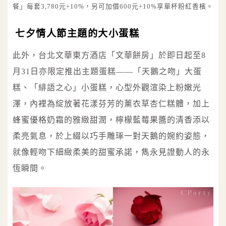
餐」每套3,780元+10%，另可加價600元+10%享單杯粉紅香檳。
七夕情人節主題的大小蛋糕
此外，台北文華東方酒店「文華餅房」於即日起至8
月31日亦限定推出主題蛋糕——「天鵝之吻」大蛋
糕、「緋語之心」小蛋糕，心型外觀渲染上粉嫩光
澤，內裡為綻放著花漾芬芳的薰衣草杏仁糕體，加上
蜂蜜優格奶霜的雅緻甜潤，檸檬藍莓果醬的清香添以
柔亮氣息，於上綴以巧手雕琢一對天鵝的婉約姿態，
就像輕吻下細緻柔美的甜蜜承諾，雋永見證動人的永
恆瞬間。