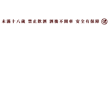
×
「BeGood 烘焙坊」巧手打造一座可食用仿真戒指盒蛋糕。
資料整理／Alice Lee
主圖設計／Evelyn Lin
圖片來源／各酒店、飯店新聞稿