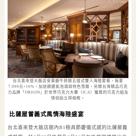
台北喜來登大飯店安東廳牛排館五道式雙人海陸套餐，每套
7,999元+10%，加送精選氣泡酒與特色雪酪，另贈台灣精品巧克
力品牌「ORIGIN」於世界巧克力大賽（ICA）獲獎的巧克力組及
情侶拍立得相框。
比薩屋嘗義式風情海陸盛宴
台北喜來登大飯店館內B1極具節慶儀式感的比薩屋義