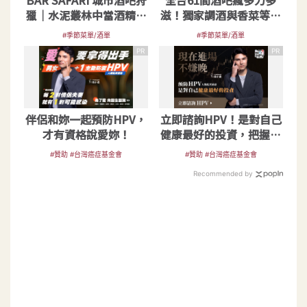
BAR SAFARI 城市酒吧狩
全台61間酒吧瘋多力多
獵｜水泥叢林中當酒精獵
滋！獨家調酒與香菜等口
人捕獲期間限定調酒
味創意小食限時開嗑
#季節菜單/酒單
#季節菜單/酒單
PR
PR
伴侶和妳一起預防HPV，
立即諮詢HPV！是對自己
才有資格說愛妳！
健康最好的投資，把握現
在不嫌晚！
#贊助 #台灣癌症基金會
#贊助 #台灣癌症基金會
Recommended by