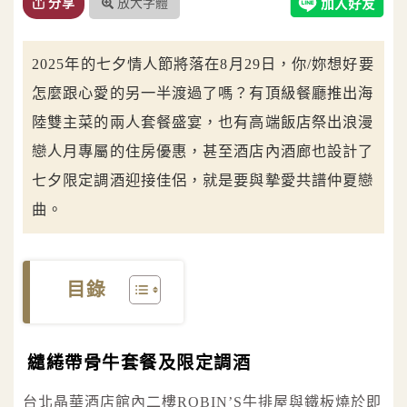
放大字體
分享
2025年的七夕情人節將落在8月29日，你/妳想好要
怎麼跟心愛的另一半渡過了嗎？有頂級餐廳推出海
陸雙主菜的兩人套餐盛宴，也有高端飯店祭出浪漫
戀人月專屬的住房優惠，甚至酒店內酒廊也設計了
七夕限定調酒迎接佳侶，就是要與摯愛共譜仲夏戀
曲。
目錄
繾綣帶骨牛套餐及限定調酒
台北晶華酒店館內二樓ROBIN’S牛排屋與鐵板燒於即