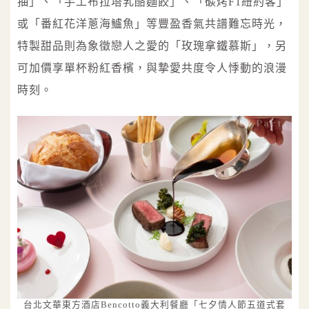
抽」、「手工布拉塔乳酪麵餃」、「碳烤F1紐約客」
或「番紅花洋蔥海鱸魚」等豐盈香氣共譜難忘時光，
特製甜品則為象徵戀人之愛的「玫瑰拿鐵慕斯」，另
可加價享單杯粉紅香檳，與摯愛共度令人悸動的浪漫
時刻。
台北文華東方酒店Bencotto義大利餐廳「七夕情人節五道式套