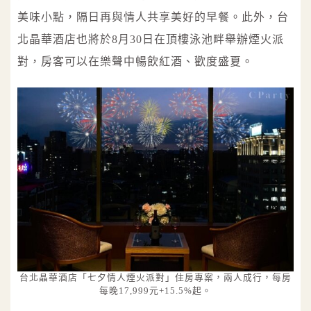
美味小點，隔日再與情人共享美好的早餐。此外，台
北晶華酒店也將於8月30日在頂樓泳池畔舉辦煙火派
對，房客可以在樂聲中暢飲紅酒、歡度盛夏。
台北晶華酒店「七夕情人煙火派對」住房專案，兩人成行，每房
每晚17,999元+15.5%起。