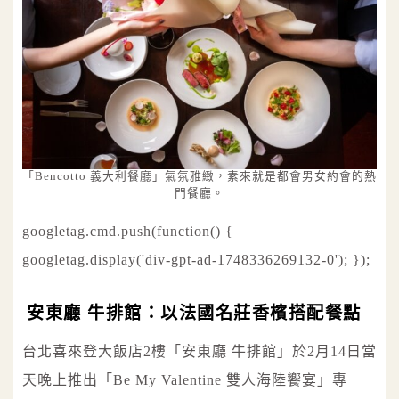
「Bencotto 義大利餐廳」氣氛雅緻，素來就是都會男女約會的熱
門餐廳。
googletag.cmd.push(function() {
googletag.display('div-gpt-ad-1748336269132-0'); });
安東廳 牛排館：以法國名莊香檳搭配餐點
台北喜來登大飯店2樓「安東廳 牛排館」於2月14日當
天晚上推出「Be My Valentine 雙人海陸饗宴」專