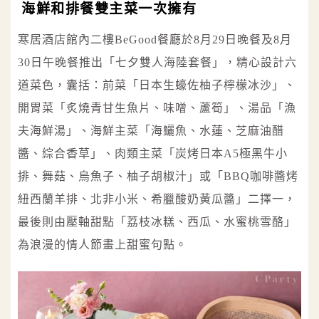
海鮮和排餐雙主菜一次擁有
寒居酒店館內二樓BeGood餐廳於8月29日晚餐及8月
30日午晚餐推出「七夕雙人海陸套餐」，精心設計六
道菜色，囊括：前菜「日本生蠔佐柚子檸檬冰沙」、
開胃菜「炙燒青甘生魚片、味噌、蘆筍」、湯品「漁
夫海鮮湯」、海鮮主菜「海鱺魚、水蓮、芝麻油醋
醬、綜合香草」、肉類主菜「炭烤日本A5極黑牛小
排、舞菇、烏魚子、柚子胡椒汁」或「BBQ咖啡醬烤
紐西蘭羊排、北非小米、希臘酸奶黃瓜醬」二擇一，
最後則由壓軸甜點「荔枝冰糕、西瓜、水蜜桃雪酪」
為浪漫的情人節畫上甜蜜句點。