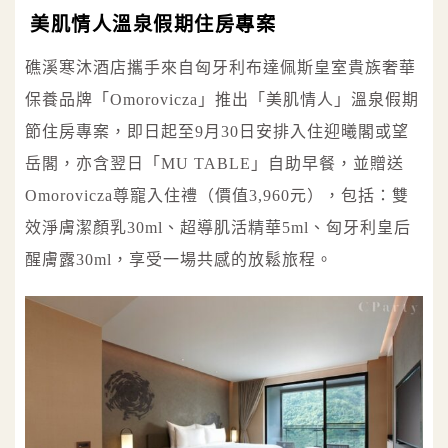
美肌情人溫泉假期住房專案
礁溪寒沐酒店攜手來自匈牙利布達佩斯皇室貴族奢華
保養品牌「Omorovicza」推出「美肌情人」溫泉假期
節住房專案，即日起至9月30日安排入住迎曦閣或望
岳閣，亦含翌日「MU TABLE」自助早餐，並贈送
Omorovicza尊寵入住禮（價值3,960元），包括：雙
效淨膚潔顏乳30ml、超導肌活精華5ml、匈牙利皇后
醒膚露30ml，享受一場共感的放鬆旅程。