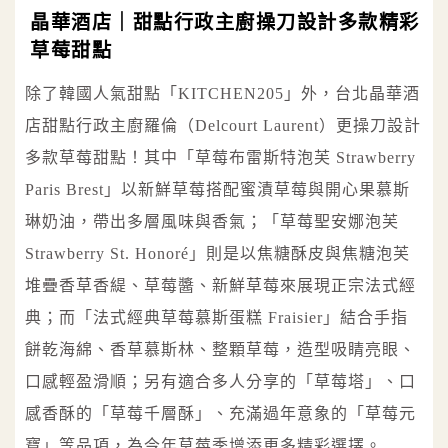
晶華酒店｜甜點行政主廚操刀設計多款精彩
草莓甜點
除了韓國人氣甜點「KITCHEN205」外，台北晶華酒
店甜點行政主廚羅倫（Delcourt Laurent）更操刀設計
多款草莓甜點！其中「草莓布雷斯特泡芙 Strawberry
Paris Brest」以新鮮草莓搭配蜜漬草莓與開心果慕斯
琳奶油，帶出多層風味與香氣；「草莓聖安娜泡芙
Strawberry St. Honoré」則是以焦糖酥皮與焦糖泡芙
堆疊香草香緹、草莓醬、新鮮草莓來展現正宗法式經
典；而「法式經典草莓慕斯蛋糕 Fraisier」結合手指
餅乾海綿、香草慕斯林、整顆草莓，造型吸睛亮眼、
口感輕盈滑順；另有適合多人分享的「草莓塔」、口
感香酥的「草莓千層酥」、充滿過年意象的「草莓元
寶」等品項，為今年草莓季增添更多精彩選擇。