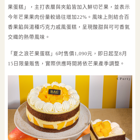
果蛋糕」，主打表層與夾餡皆加入鮮切芒果，並表示
今年芒果果肉份量較過往增加22%。風味上則結合百
香果餡與湯種巧克力戚風蛋糕，呈現酸甜與可可香氣
交織的熱帶風味。
「夏之浪芒果蛋糕」6吋售價1,090元，即日起至8月
15日限量販售，實際供應時間將依芒果產季調整。