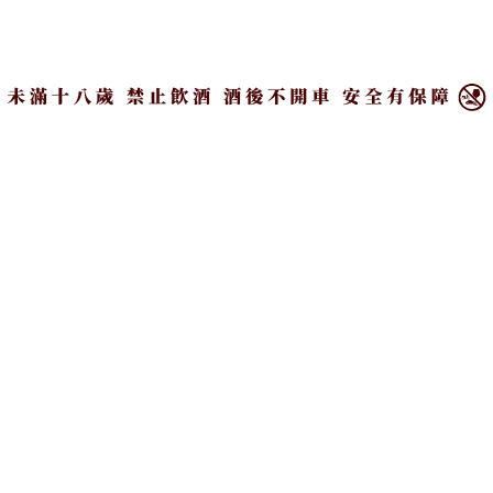
芙娜百香果奇想巧克力、芒果果醬製成的百香芒果卡
×
士達，擠上以唐寧茉莉花茶、百香果果泥製成的百香
果茉莉香緹，夾入香濃滑順芒果杏桃果泥醬，再以新
鮮愛文芒果丁、開心果碎點綴，多重口感洋溢誘人果
香。
「楊枝甘露」堪稱傳統港式楊枝甘露解構版，主廚創
意發想將半圓杏仁酥餅夾入以新鮮芒果、芒果汁製成
的芒果慕斯，放上以法芙娜白巧克力、芒果果泥製成
的芒果香緹，上層以楊枝甘露經典元素西米露、新鮮
柚子果肉點綴，充滿濃郁細緻的夏日風情。
另外，值得一嚐的還有「芒果蜂蜜費南雪」，蓬鬆可
口的百花蜂蜜費南雪，擠上以日本中澤鮮奶油、法國
法芙娜白巧克力、百花蜜製成濃郁的蜂蜜香緹，再放