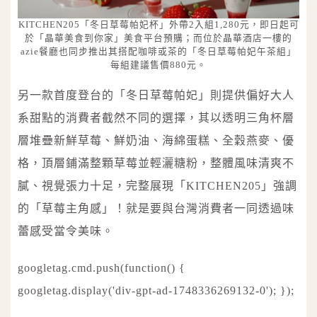
KITCHEN205「冬日草莓帕妃杯」外帶2入組1,280元，即日起可
於「晶華美食到你家」美食平台預購；而位於晶華酒店一樓的
azie餐廳也同步推出其搭配咖啡或茶的「冬日草莓帕妃午茶組」
每組建議售價880元。
另一款首度登台的「冬日草莓帕妃」則提供偏好大人
系甜點的消費者截然不同的選擇，其以透明三角杯層
層堆疊新鮮草莓、鮮奶油、海綿蛋糕、全穀燕麥、優
格，頂層鋪滿整顆草莓並輕灑糖粉，整體風味清爽不
膩、視覺張力十足，完整展現「KITCHEN205」強調
的「草莓主角感」！就是要與台灣消費者一同透過味
蕾感受當令美味。
googletag.cmd.push(function() {
googletag.display('div-gpt-ad-1748336269132-0'); });