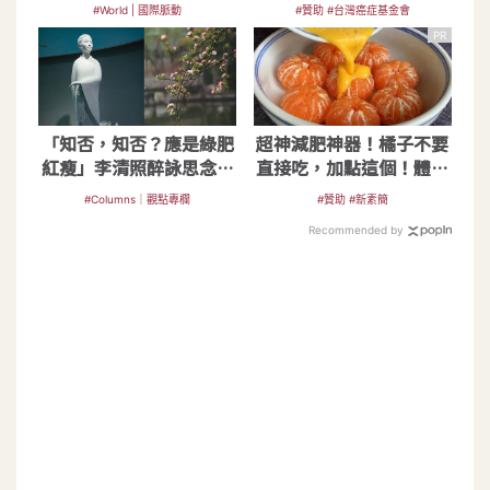
#World | 國際脈動
#贊助 #台灣癌症基金會
PR
「知否，知否？應是綠肥
超神減肥神器！橘子不要
紅瘦」李清照醉詠思念傳
直接吃，加點這個！體重
千年
天天下降
#Columns｜觀點專欄
#贊助 #新素簡
Recommended by