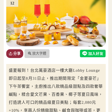
12
放大字體
分享
盛夏報到！台北萬豪酒店一樓大廳Lobby Lounge
即日起至8月31日止，推出期間限定「金夏豪芒」
下午茶饗宴，主廚推出八款精品級甜點及四款奢華
鹹點，糅合愛文芒果、百香果、椰子等夏日風味，
打造誘人可口的精品級夏日美點；每套2,080元
+10%，享兩人份精緻甜點、鹹食與咖啡或茶，更