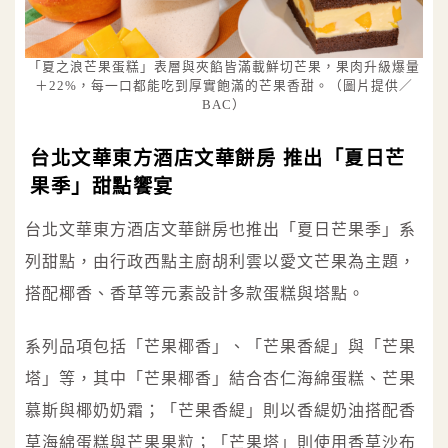
「夏之浪芒果蛋糕」表層與夾餡皆滿載鮮切芒果，果肉升級爆量
＋22%，每一口都能吃到厚實飽滿的芒果香甜。（圖片提供／
BAC）
台北文華東方酒店文華餅房 推出「夏日芒
果季」甜點饗宴
台北文華東方酒店文華餅房也推出「夏日芒果季」系
列甜點，由行政西點主廚胡利雲以愛文芒果為主題，
搭配椰香、香草等元素設計多款蛋糕與塔點。
系列品項包括「芒果椰香」、「芒果香緹」與「芒果
塔」等，其中「芒果椰香」結合杏仁海綿蛋糕、芒果
慕斯與椰奶奶霜；「芒果香緹」則以香緹奶油搭配香
草海綿蛋糕與芒果果粒；「芒果塔」則使用香草沙布