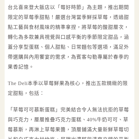
台北喜來登大飯店以「莓好時節」為主題，推出期間
限定的草莓季甜點！嚴選台灣當季鮮採草莓，透過甜
點工藝與食材風味的精準拿捏，將草莓的酸甜層次，
轉化為多款兼具視覺與口感平衡的季節限定甜品，涵
蓋分享型蛋糕、個人甜點、日常麵包等選項，滿足外
帶選購與內用饗宴的需求，為賓客勾勒專屬於春季的
果香記憶。
The Deli本季以草莓鮮果為核心，推出五款精緻的限
定甜點，包括：
「草莓可可慕斯蛋糕」完美結合令人無法抗拒的草莓
與巧克力，層層推疊巧克力蛋糕、40%牛奶可可、草
莓慕斯，再淋上草莓果醬，頂層鋪滿大量新鮮草莓切