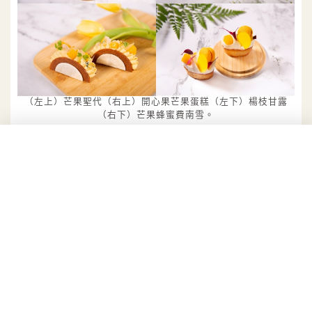
（左上）芒果聖代（右上）開心果芒果蛋糕（左下）楊枝甘露
（右下）芒果蜂蜜費南雪。
夢幻必嚐的甜點包含繽紛吸睛「芒果聖代」以芒果
泥、生薑汁、檸檬汁、葡萄柚酒製成的微辛生薑芒果
凍為底，再以香甜杏桃慕斯、濃郁椰子慕斯、新鮮芒
果果凍、百香茉莉香緹層層堆疊，最上層以法芙娜牛
奶巧克力片及芒果蜂蜜香緹點綴，份量十足，口口吃
進濃郁芒果滋味。
「開心果芒果蛋糕」，以開心果杏仁蛋糕搭配酸甜法