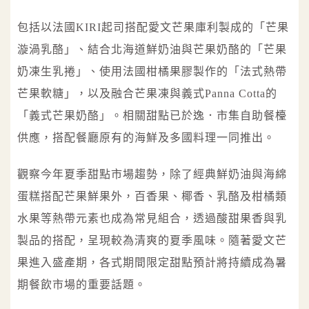
包括以法國KIRI起司搭配愛文芒果庫利製成的「芒果
漩渦乳酪」、結合北海道鮮奶油與芒果奶酪的「芒果
奶凍生乳捲」、使用法國柑橘果膠製作的「法式熱帶
芒果軟糖」，以及融合芒果凍與義式Panna Cotta的
「義式芒果奶酪」。相關甜點已於逸．市集自助餐檯
供應，搭配餐廳原有的海鮮及多國料理一同推出。
觀察今年夏季甜點市場趨勢，除了經典鮮奶油與海綿
蛋糕搭配芒果鮮果外，百香果、椰香、乳酪及柑橘類
水果等熱帶元素也成為常見組合，透過酸甜果香與乳
製品的搭配，呈現較為清爽的夏季風味。隨著愛文芒
果進入盛產期，各式期間限定甜點預計將持續成為暑
期餐飲市場的重要話題。