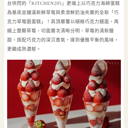
台快閃的「KITCHEN205」更端上以巧克力海綿蛋糕
為基底並鋪滿新鮮草莓與柔滑鮮奶油夾層的全新「巧
克力草莓園蛋糕」！其頂層覆以細緻巧克力鏡面，再
綴上整顆草莓，切面層次清晰分明，草莓的清新酸
甜，搭配巧克力的深沉香氣，達到優雅平衡的風味，
更顯成熟濃郁。