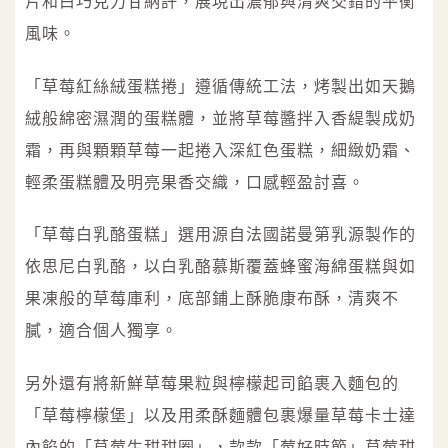
片和白巧克力甘納許，展現出濃郁與清爽交錯的平衡
風味。
「草莓紅絲絨蛋糕捲」遵循傳統工法，烤製出如天鵝
絨般綿密濕潤的蛋糕體，並將草莓醬拌入香緹製成奶
霜，再與顆顆草莓一起捲入深紅色蛋糕，細緻奶霜、
輕柔蛋糕體及明亮果香交織，口感輕盈討喜。
「草莓白乳酪蛋糕」選用源自法國諾曼第乳源製作的
依思尼白乳酪，以白乳酪慕斯覆蓋蜂蜜海綿蛋糕與如
果凍般的草莓庫利，底部鋪上酥脆康布酥，清爽不
膩，適合個人獨享。
另外還有將新鮮草莓果粒與檸檬起司餡裹入麵包的
「草莓檸檬堡」以及用柔酥麵體包裹爆量草莓卡士達
內餡的「草莓生甜甜圈」，款款「莓好時節」草莓甜