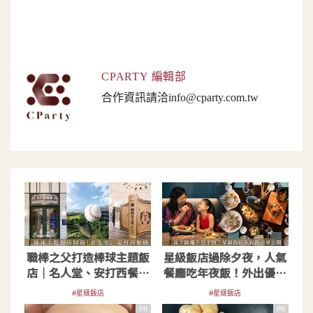
CPARTY 編輯部
合作資訊請洽
info@cparty.com.tw
職棒之父打造棒球主題飯
星級飯店過除夕夜，人氣
店｜名人堂、安打西餐廳
餐廳吃年夜飯！外出優雅
開箱
用餐即刻預約
#星級飯店
#星級飯店
PR
PR