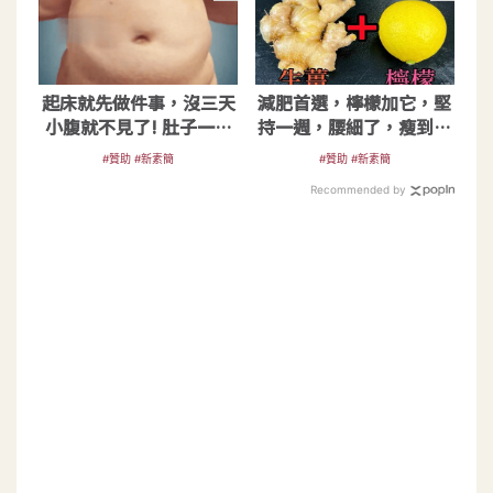
起床就先做件事，沒三天
減肥首選，檸檬加它，堅
小腹就不見了! 肚子一天
持一週，腰細了，瘦到你
天變小！
懷疑人生
#贊助 #新素簡
#贊助 #新素簡
Recommended by