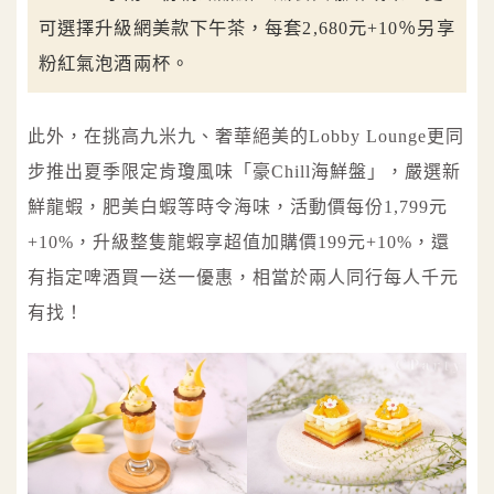
可選擇升級網美款下午茶，每套2,680元+10％另享
粉紅氣泡酒兩杯。
此外，在挑高九米九、奢華絕美的Lobby Lounge更同
步推出夏季限定肯瓊風味「豪Chill海鮮盤」，嚴選新
鮮龍蝦，肥美白蝦等時令海味，活動價每份1,799元
+10%，升級整隻龍蝦享超值加購價199元+10%，還
有指定啤酒買一送一優惠，相當於兩人同行每人千元
有找！