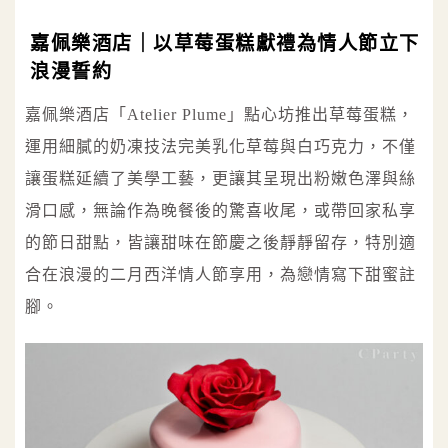
嘉佩樂酒店｜以草莓蛋糕獻禮為情人節立下
浪漫誓約
嘉佩樂酒店「Atelier Plume」點心坊推出草莓蛋糕，
運用細膩的奶凍技法完美乳化草莓與白巧克力，不僅
讓蛋糕延續了美學工藝，更讓其呈現出粉嫩色澤與絲
滑口感，無論作為晚餐後的驚喜收尾，或帶回家私享
的節日甜點，皆讓甜味在節慶之後靜靜留存，特別適
合在浪漫的二月西洋情人節享用，為戀情寫下甜蜜註
腳。