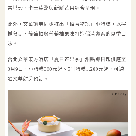
雷塔殼、卡士達醬與新鮮芒果組合呈現。
此外，文華餅房同步推出「柚香物語」小蛋糕，以檸
檬慕斯、葡萄柚與葡萄柚果凍打造偏清爽系的夏季口
味。
台北文華東方酒店「夏日芒果季」甜點即日起供應至
8月9日，小蛋糕300元起、5吋蛋糕1,280元起，可透
過文華餅房預訂。