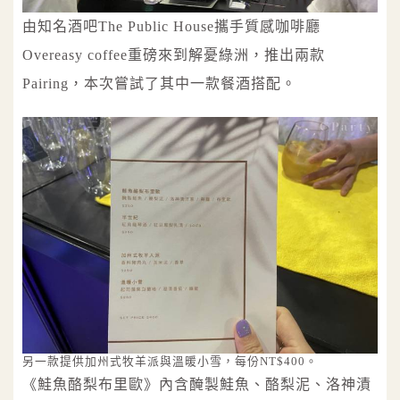
由知名酒吧The Public House攜手質感咖啡廳
Overeasy coffee重磅來到解憂綠洲，推出兩款
Pairing，本次嘗試了其中一款餐酒搭配。
另一款提供加州式牧羊派與溫暖小雪，每份NT$400。
《鮭魚酪梨布里歐》內含醃製鮭魚、酪梨泥、洛神漬