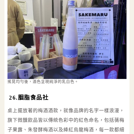
搖晃均勻後，酒色呈現純淨的乳白色。
26.胭脂食品社
桌上擺放著的梅酒酒款，就像品牌的名字一樣浪漫，
旗下微醺飲品皆以傳統色彩中的紅色命名，包括蒨梅
子果露、朱發酵梅酒以及絳紅烏龍梅酒，每一款都細