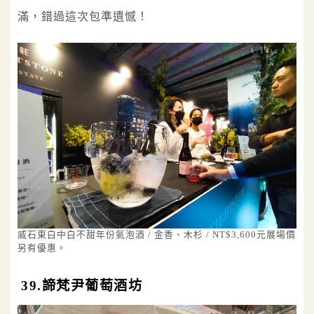
滿，錯過這次包準遺憾！
威石東白中白不甜年份氣泡酒 / 金香、木杉 / NT$3,600元展場價
另有優惠。
39.諦梵尹葡萄酒坊