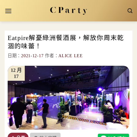
Skip
to
content
Eatpire解憂綠洲餐酒展，解放你周末乾
涸的味蕾！
日期：
2021-12-17
作者：
ALICE LEE
12 月
17