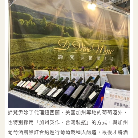
諦梵尹除了代理紐西蘭、美國加州等地的葡萄酒外，
也特別採用「加州契作、台灣裝瓶」的方式，與加州
葡萄酒農簽訂合約進行葡萄栽種與釀造，最後才將酒