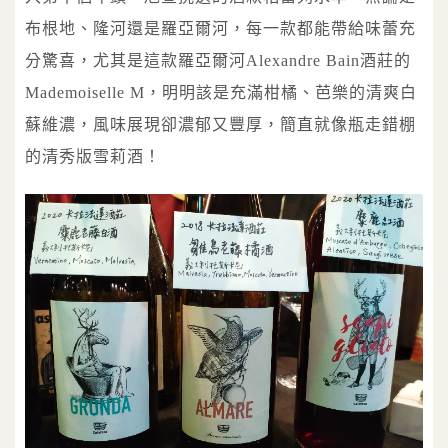
布根地、隆河還是羅亞爾河，每一款都能帶給味蕾充
分驚喜，尤其是這款羅亞爾河Alexandre Bain酒莊的
Mademoiselle M，明明該是充滿柑橘、芭樂的清爽白
蘇維濃，風味展現卻濃郁又豐厚，簡直就像瓶走錯棚
的清秀版雪莉酒！