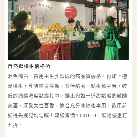
自然鄉椪柑優格酒
酒色濁白，採用由生乳製成的高品質優格，再加上德
島椪柑，乳酸味道撲鼻，並伴隨著一點柑橘芬芳，較
低的酒精濃度點綴其中，釀出宛如一道甜點般的微醺
美酒，深受女性喜愛，適合充分冰鎮後享用，飲用前
記得先搖晃均勻喔！建議售價NT$1010，展場優惠打
九折。