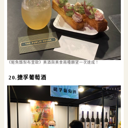
《鮭魚酪梨布里歐》美酒與美食兩種願望一次達成！
20.捷孚葡萄酒