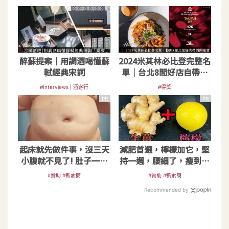
醉蘇提案｜用調酒喝懂蘇
2024米其林必比登完整名
軾經典宋詞
單｜台北8間好店自帶酒
開瓶費大公開
#Interviews | 酒客行
#得獎
PR
PR
起床就先做件事，沒三天
減肥首選，檸檬加它，堅
小腹就不見了! 肚子一天
持一週，腰細了，瘦到你
天變小！
懷疑人生
#贊助 #新素簡
#贊助 #新素簡
Recommended by