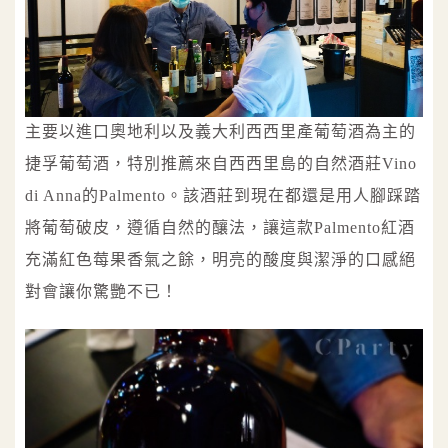
主要以進口奧地利以及義大利西西里產葡萄酒為主的
捷孚葡萄酒，特別推薦來自西西里島的自然酒莊Vino
di Anna的Palmento。該酒莊到現在都還是用人腳踩踏
將葡萄破皮，遵循自然的釀法，讓這款Palmento紅酒
充滿紅色莓果香氣之餘，明亮的酸度與潔淨的口感絕
對會讓你驚艷不已！