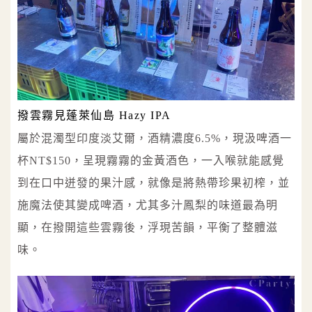
撥雲霧見蓬萊仙島 Hazy IPA
屬於混濁型印度淡艾爾，酒精濃度6.5%，現汲啤酒一
杯NT$150，呈現霧霧的金黃酒色，一入喉就能感覺
到在口中迸發的果汁感，就像是將熱帶珍果初榨，並
施魔法使其變成啤酒，尤其多汁鳳梨的味道最為明
顯，在撥開這些雲霧後，浮現苦韻，平衡了整體滋
味。