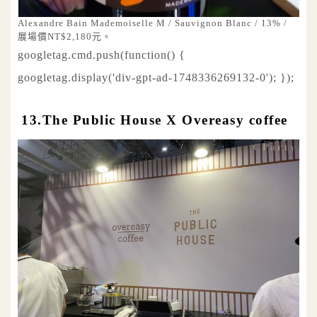
Alexandre Bain Mademoiselle M / Sauvignon Blanc / 13% /
展場價NT$2,180元。
googletag.cmd.push(function() {
googletag.display('div-gpt-ad-1748336269132-0'); });
13.The Public House X Overeasy coffee