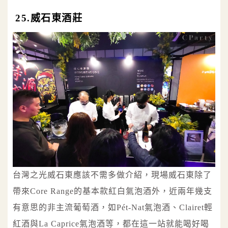
25.威石東酒莊
台灣之光威石東應該不需多做介紹，現場威石東除了
帶來Core Range的基本款紅白氣泡酒外，近兩年幾支
有意思的非主流葡萄酒，如Pét-Nat氣泡酒、Clairet輕
紅酒與La Caprice氣泡酒等，都在這一站就能喝好喝