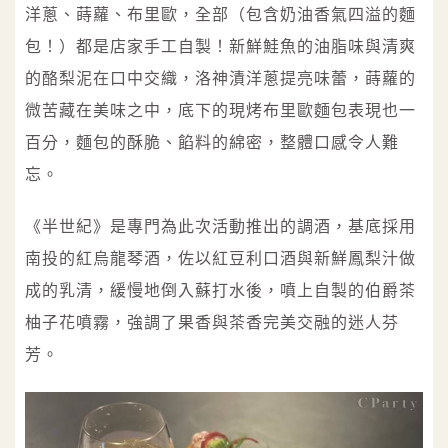
洋蔥、蒔蘿、布里歐，全部（包含奶油香氣四溢的麵
包！）都是店家手工自製！新鮮鮭魚的油脂味與清爽
的酪梨泥在口中交織，洛神漬洋蔥提亮味蕾，蒔蘿的
微苦藏在美味之中，底下的現烤布里歐麵包表現也一
百分，麵包的酥脆、餡料的綿密，整體口感令人難
忘。
《半世紀》是專門為此次活動推出的調酒，基底採用
南投的紅烏龍琴酒，佐以紅豆利口酒與新鮮鳳梨汁做
成的乳清，緩慢地倒入蘇打水後，噴上自製的伯爵茶
柚子花噴霧，強調了果香與茶香完美交融的迷人芬
芳。