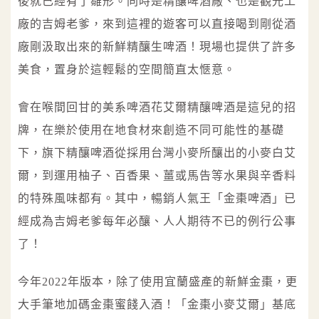
後就已經有了雛形。同時是精釀啤酒廠、也是觀光工
廠的吉姆老爹，來到這裡的遊客可以直接喝到剛從酒
廠剛汲取出來的新鮮精釀生啤酒！現場也提供了許多
美食，置身於這輕鬆的空間簡直太愜意。
會在喉間回甘的美系啤酒花艾爾精釀啤酒是這兒的招
牌，在樂於使用在地食材來創造不同可能性的基礎
下，旗下精釀啤酒從採用台灣小麥所釀出的小麥白艾
爾，到運用柚子、百香果、薑或馬告等水果與辛香料
的特殊風味都有。其中，暢銷人氣王「金棗啤酒」已
經成為吉姆老爹每年必釀、人人期待不已的例行公事
了！
今年2022年版本，除了使用宜蘭盛產的新鮮金棗，更
大手筆地加碼金棗蜜餞入酒！「金棗小麥艾爾」基底