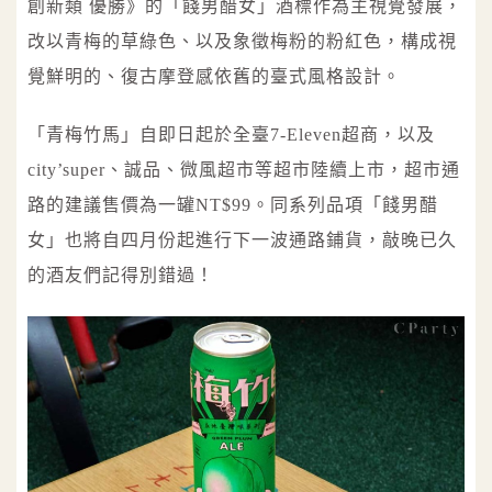
創新類 優勝》的「餞男醋女」酒標作為主視覺發展，
改以青梅的草綠色、以及象徵梅粉的粉紅色，構成視
覺鮮明的、復古摩登感依舊的臺式風格設計。
「青梅竹馬」自即日起於全臺7-Eleven超商，以及
city’super、誠品、微風超市等超市陸續上市，超市通
路的建議售價為一罐NT$99。同系列品項「餞男醋
女」也將自四月份起進行下一波通路鋪貨，敲晚已久
的酒友們記得別錯過！