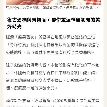
以臺灣巷口美食為靈感，釀出酒體輕盈、果香馥郁的青梅風味。
復古酒標與青梅香，帶你重溫情竇初開的美
好時光
延續「餞男醋女」與臺灣在地風味緊密連結的主軸，
「青梅竹馬」特別採用自帶果酯香氣的科隆酵母進行
發酵釀造，為酒體賦予更具層次的綜合果香韻味。
除了飽滿的醃漬青梅香，中後段則帶有微微的草本氣
息，伴隨著柔和的麥芽香在口中纏綿悱惻，酸、鹹、
甜兼具的繽紛風味令人愛不釋口，是款像手搖杯一
樣、療癒感十足的微醺小品。
酒標設計方面，更以曾獲《2020食創獎：設計與美學