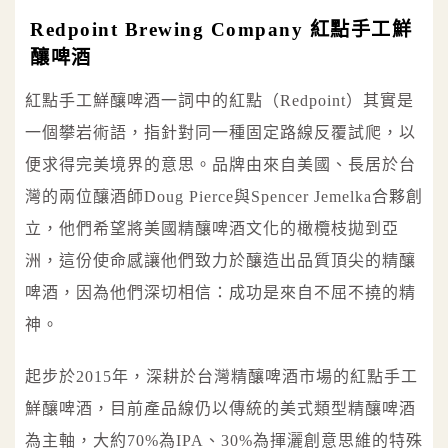
Redpoint Brewing Company 紅點手工鮮
釀啤酒
紅點手工鮮釀啤酒一詞中的紅點（Redpoint）其實是
一個攀岩術語，指針對同一種固定路線反覆試爬，以
便求得完美境界的意思。品牌由來自美國、長居於台
灣的兩位釀酒師Doug Pierce與Spencer Jemelka合夥創
立，他們希望將美國精釀啤酒文化的橄欖枝拋到亞
洲，這份使命感讓他們致力於釀造出品質頂尖的精釀
啤酒，因為他們深切相信：成功是來自不屈不撓的精
神。
起步於2015年，深耕於台灣精釀啤酒市場的紅點手工
鮮釀啤酒，目前產品線仍以傳統的美式類型精釀啤酒
為主軸，大約70%為IPA、30%為揮灑創意思維的特殊