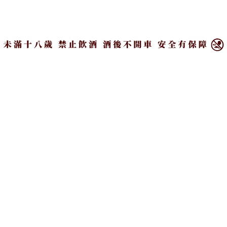
萄酒認證後，又擔任了幾年侍酒師才回台；弟弟更是
不惜放棄原來的穩定工作，遠赴美國芝加哥百年歷史
×
的西伯學院學習釀酒知識，畢業後又投身德國杜門斯
學院實習，攬回了一身學識才歸根到這片土地。
座落於台南的酒廠不時傳出陣陣酒香，道出了台風造
酒對於台灣特色與文化的堅持，品牌才剛起步沒幾
年，就屢屢像一陣「颱風」般地於國際啤酒大型賽事
中旋風式掃回出色成績。最受大眾歡迎的兩款分別是
「芳草 茉莉花窨（音同熏）製啤酒」與「金霏 桂花
蜂蜜啤酒」，在各大網路商城與合作實體店家均有販
售。
蘊含東方之美的芳草 茉莉花窨製啤酒，散發奔放的熱
帶果香與柑橘芬芳，輔以茉莉花窨茶的獨特配方，增