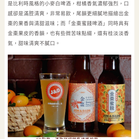
是比利時風格的小麥白啤酒，柑橘香氣濃郁強烈，口
感卻是滿腔清爽，非常易飲，尾韻更細膩地描繪出金
棗的果香與清甜滋味；而「金棗蜜餞啤酒」同時具有
金棗果皮的香韻，也有些微苦味點綴，還有桂淡淡香
氣，甜味清爽不膩口。