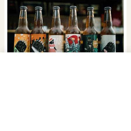
FB點我
，
酒款詳細銷售通路按我
。
Taiwind Beer 台風造酒
台風造酒由許家兄弟Shane與Ryan於2015年開始籌
備，二人原來都是理工科高材生。為實現釀酒夢，哥
哥選擇前往法國勃根地農業學院進修，取得英國的葡