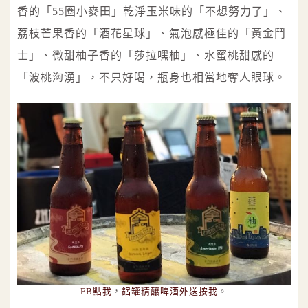
香的「55圈小麥田」乾淨玉米味的「不想努力了」、
荔枝芒果香的「酒花星球」、氣泡感極佳的「黃金鬥
士」、微甜柚子香的「莎拉嘿柚」、水蜜桃甜感的
「波桃洶湧」，不只好喝，瓶身也相當地奪人眼球。
FB點我
，
鋁罐精釀啤酒外送按我
。