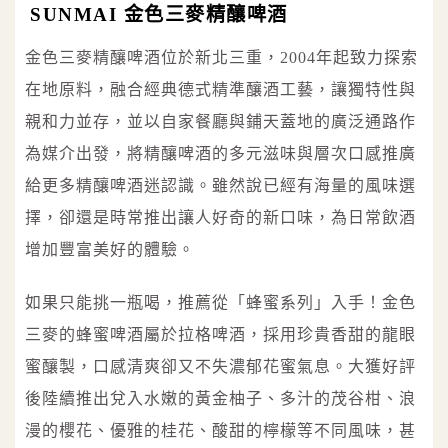
SUNMAI 金色三麥精釀啤酒
金色三麥精釀啤酒位於新北三重，2004年起致力探索
在地原料，融合經典德式精準釀酒工藝，讓獨特性與
親和力並存，並以自家餐廳與鋪天蓋地的廣泛通路作
為媒介出發，將精釀啤酒的多元滋味與層次口感推廣
給更多精釀啤酒迷認識。雖然說已經有海量的風味選
擇，卻還是時常推出讓人好奇的新口味，為日常飲酒
增加豐富美好的體驗。
如果只能挑一瓶喝，推薦從「蜂蜜系列」入手！金色
三麥的蜂蜜啤酒屬於拉格啤酒，採用珍貴香甜的龍眼
蜜釀製，口感清爽卻又不失濃郁花蜜氣息。大獲好評
後陸續推出兌入水嫩的黃金柚子、多汁的茂谷柑、浪
漫的櫻花、優雅的桂花、酸甜的檸檬等不同風味，甚