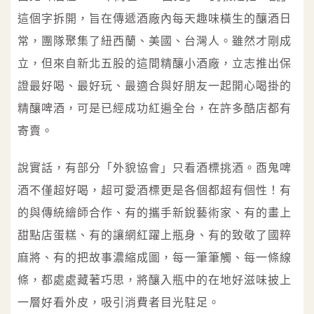
這個字拆開，旨在傳遞酒廠內每天趣味橫生的釀酒日
常，團隊聚集了紐西蘭、美國、台灣人。雖然才剛成
立，但來自新北五股的這間精釀小酒廠，立志推出保
證最好喝、最好玩、最適合與好朋友一起開心喝掛的
精釀啤酒，可是已經成功紅遍全台，在許多酷店都有
寄賣。
說實話，有部分「外貌協會」只看酒標挑酒。酉鬼啤
酒不僅超好喝，超可愛酒標更是各個都超有個性！有
的與傳統繪師合作、有的攜手新銳藝術家、有的畫上
甜點店蛋糕、有的讓網紅躍上瓶身、有的致敬了國粹
麻將、有的把故事濃縮成圖，每一筆筆觸、每一條線
條，都處處藏著巧思，將釀入瓶中的在地好滋味披上
一層好看外皮，吸引消費者目光駐足。