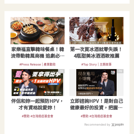
家樂福直擊韓味餐桌！韓
第一次買冰酒就零失誤！
流帶動韓風商機 追劇必備
4瓶甜美冰酒酒款推薦
道地韓食配韓酒
#Press Release | 產業動態
#Top Story | 主題故事
PR
PR
伴侶和妳一起預防HPV，
立即諮詢HPV！是對自己
才有資格說愛妳！
健康最好的投資，把握現
在不嫌晚！
#贊助 #台灣癌症基金會
#贊助 #台灣癌症基金會
Recommended by