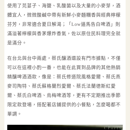
使用了芫荽子、海鹽、乳酸菌以及大量的小麥芽，酒
體宜人，微微酸鹹中帶有新鮮小麥麵糰香與經典檸檬
芬芳，非常適合夏日解渴；「Low逼馬告白啤酒」則
滿溢著檸檬與香茅爆炸香氣，佐以原住民料理完全就
是滿分。
在台北與台中兩處，蔡氏釀酒還設有門市據點，不僅
可以在這裡小酌一番，也能在此買到品牌的其他熱銷
精釀啤酒酒款，像是：蔡氏修道院風格愛爾、蔡氏燕
麥司陶特、蔡氏蘇格蘭烈愛爾、蔡氏法蘭德斯紅愛
爾、蔡氏白啤酒、烏梅啤酒等，更有不定期推出季節
限定款登場，搭配著店鋪提供的小餐點，怎麼喝都不
單調。