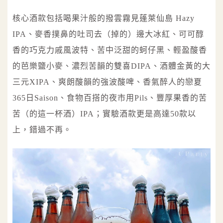
核心酒款包括喝果汁般的撥雲霧見蓬萊仙島 Hazy
IPA、麥香撲鼻的吐司去（掉的）邊大冰紅、可可醇
香的巧克力戚風波特、苦中泛甜的蚵仔黑、輕盈酸香
的芭樂鹽小麥、濃烈苦韻的雙喜DIPA、酒體金黃的大
三元XIPA、爽朗酸韻的強波酸啤、香氣醉人的戀夏
365日Saison、食物百搭的夜市用Pils、豐厚果香的苦
苦（的這一杯酒）IPA；實驗酒款更是高達50款以
上，錯過不再。