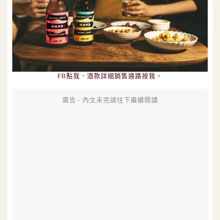
FB點我
，
酒款詳細銷售通路按我
。
廣告 - 內文未完請往下繼續閱讀