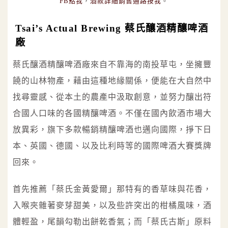
FB點我
，
酒款詳細銷售通路按我
。
Tsai’s Actual Brewing 蔡氏釀酒精釀啤酒
廠
蔡氏釀酒精釀啤酒廠來自不靠海的南投草屯，坐擁豐
饒的山林物產，藉由這種地緣關係，便能在大自然中
找尋靈感、從本土的農產中汲取創意，並努力釀出符
合國人口味的各國精釀啤酒。不僅在國內飲酒市場大
放異彩，旗下多款暢銷精釀啤酒也邁向國際，掙下日
本、英國、德國、以及比利時等的國際啤酒大賽獎牌
回來。
首先推薦「蔡氏金黃愛爾」那特有的香草味與花香，
入喉夾雜著麥芽甜美，以及些許突出的柑橘風味，酒
體輕盈，尾韻勾勒出餅乾香氣；而「蔡氏古斯」原料