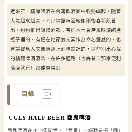
近來年，精釀啤酒在台灣飲酒圈中強勢崛起，隨著
人氣越來越高，不少精釀啤酒廠如雨後春筍般冒
出，紛紛推出吸睛酒款；有把本土農產風味濃縮進
瓶子裡的、有把在地節氣元素作為命名靈感的、也
有讓寶島人文風情躍上酒標設計的，這些別出心裁
的精釀啤酒酒款，在許多通路（也許巷口那家便利
商店就有）都能買得到！
目錄
UGLY HALF BEER 酉鬼啤酒
酉鬼啤酒在2019年問世，「酉鬼」一詞就是把「醜」