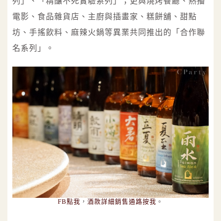
列」、「精釀不死實驗系列」；更與燒烤餐廳、熱播
電影、食品雜貨店、主廚與插畫家、糕餅舖、甜點
坊、手搖飲料、麻辣火鍋等異業共同推出的「合作聯
名系列」。
FB點我
，
酒款詳細銷售通路按我
。