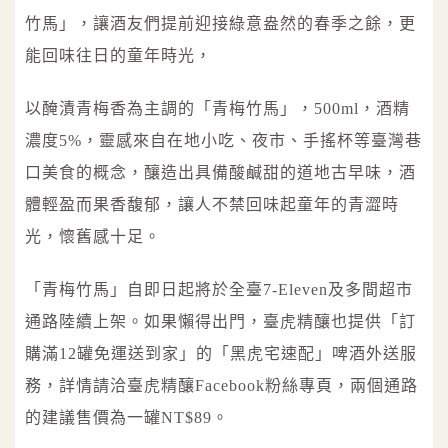
竹馬」，讓酒友們提前迎接綠意盎然的春季之餘，更
能回味往日的童年時光，
以醃漬青梅香為主調的「青梅竹馬」，500ml，酒精
濃度5%，靈感來自在地小吃、夜市、手搖杯等臺灣巷
口美食的概念，釀造出具備酸鹹甜的道地古早味，酒
體輕盈而果香馥郁，讓人不禁回味起童年的青澀時
光，懷舊感十足。
「青梅竹馬」自即日起將於全臺7-Eleven及多間超市
通路陸續上架。如果懶得出門，臺虎精釀也提供「訂
購滿12罐免運送到家」的「黑虎宅速配」啤酒外送服
務，詳情請洽臺虎精釀Facebook粉絲專頁，兩個通路
的建議售價為一罐NT$89。