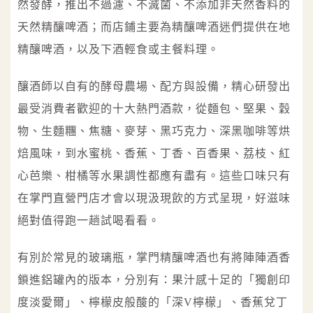
然發酵，推出不過濾、不滅菌、不添加非天然香料的
天然精釀啤酒；而店鋪主要為精釀啤酒迷們提供在地
精釀啤酒，以及下酒輕食或主餐料理。
釀酒師以自有的酵母農場、配方與設備，精心研發出
最受消費者歡迎的十大熱門酒款，從麵包、堅果、穀
物、生麵糰、焦糖、麥芽、黑巧克力、深黑咖啡等烘
焙風味，到水蜜桃、香蕉、丁香、百香果、荔枝、紅
心芭樂、柑橘等水果調性都應有盡有。這些口味只有
在掌門直營門店才會以現汲現飲的方式呈現，好滋味
絕對值得跑一趟試喝看看。
有別於常見的玻璃瓶，掌門精釀啤酒也有將陣陣酒香
鎖進鋁罐內的版本，分別有：果汁感十足的「獨創印
度淡愛爾」、檸檬皮般酸的「深V檸檬」、香蕉兌丁