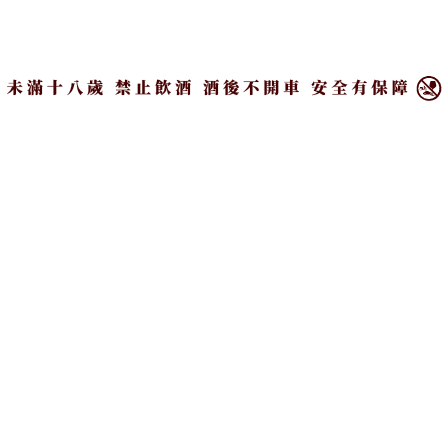
×
經典飲料調酒｜熱炒店必
藏著烈酒的巧克力｜全球
喝！蘋果西打套「這幾
4大酒心巧克力推薦
樣」就成簡易雞尾酒
#Top Story | 主題故事
#Top Story | 主題故事
Recommended by