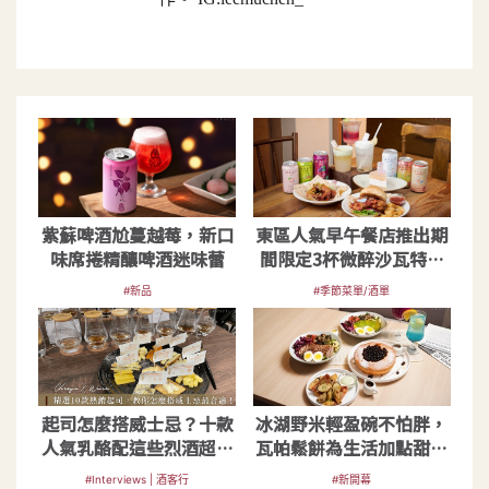
紫蘇啤酒尬蔓越莓，新口
東區人氣早午餐店推出期
味席捲精釀啤酒迷味蕾
間限定3杯微醉沙瓦特調
及創意餐點
#新品
#季節菜單/酒單
起司怎麼搭威士忌？十款
冰湖野米輕盈碗不怕胖，
人氣乳酪配這些烈酒超對
瓦帕鬆餅為生活加點甜｜
味
微兜 petit doux
#Interviews | 酒客行
#新開幕