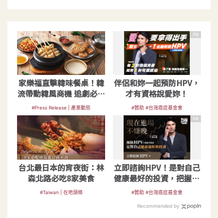
PR
家樂福直擊韓味餐桌！韓
伴侶和妳一起預防HPV，
流帶動韓風商機 追劇必備
才有資格說愛妳！
道地韓食配韓酒
#Press Release | 產業動態
#贊助 #台灣癌症基金會
PR
台北最日本的宵夜街：林
立即諮詢HPV！是對自己
森北路必吃8家美食
健康最好的投資，把握現
在不嫌晚！
#Taiwan | 在地頭條
#贊助 #台灣癌症基金會
Recommended by