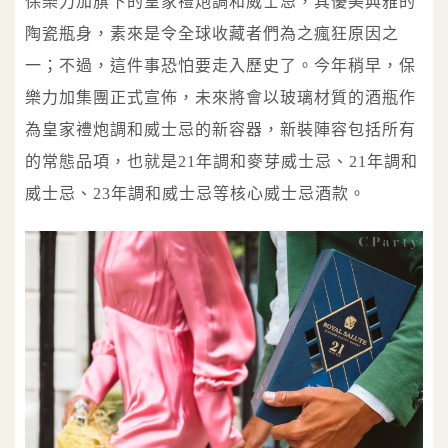
保樂力加旗下的皇家禮炮調和威士忌，其優美典雅的
陶瓷瓶身，素來是令全球收藏者們為之瘋狂原因之
一；不過，這件事恐怕要走入歷史了。今年稍早，保
樂力加集團正式宣佈，未來將會以玻璃材質的酒瓶作
為皇家禮炮調和威士忌的新容器，新裝陣容包括所有
的常態品項，也就是21年調和麥芽威士忌、21年調和
威士忌、23年調和威士忌等核心威士忌酒款。