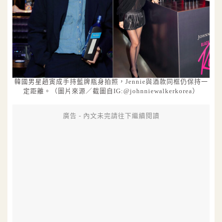
韓國男星趙寅成手持藍牌瓶身拍照，Jennie與酒款同框仍保持一
定距離。（圖片來源／截圖自IG:@johnniewalkerkorea）
廣告 - 內文未完請往下繼續閱讀