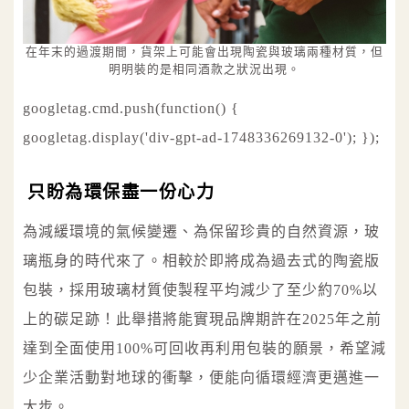
在年末的過渡期間，貨架上可能會出現陶瓷與玻璃兩種材質，但
明明裝的是相同酒款之狀況出現。
googletag.cmd.push(function() {
googletag.display('div-gpt-ad-1748336269132-0'); });
只盼為環保盡一份心力
為減緩環境的氣候變遷、為保留珍貴的自然資源，玻
璃瓶身的時代來了。相較於即將成為過去式的陶瓷版
包裝，採用玻璃材質使製程平均減少了至少約70%以
上的碳足跡！此舉措將能實現品牌期許在2025年之前
達到全面使用100%可回收再利用包裝的願景，希望減
少企業活動對地球的衝擊，便能向循環經濟更邁進一
大步。