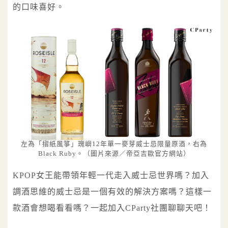
的口味喜好。
左為「摺紙風箏」瑰嶼12年單一麥芽威士忌限量原酒，右為
Black Ruby。（圖片來源／帝亞吉歐官方網站）
KPOP女王能帶領年輕一代走入威士忌世界嗎？加入
調酒思維的威士忌是一個有效的解決方案嗎？這樣一
款酒會想喝看看嗎？一起加入CParty社團聊聊天吧！