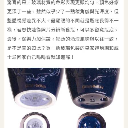
驚喜的是，玻璃材質的色彩表現更顯均勻，顏色好像
更深了一些，雖然似乎少了一點稜角感與光澤度，但
整體視覺差異不大。最顯眼的不同就是瓶底長得不一
樣，若想快速從照片分辨新舊瓶，可以多留意瓶底。
最後，保樂力加保證，裡頭的酒液風味與以往一致，
是不是真的如此？買一瓶玻璃包裝的皇家禮炮調和威
士忌回家自己喝喝看就知道囉！