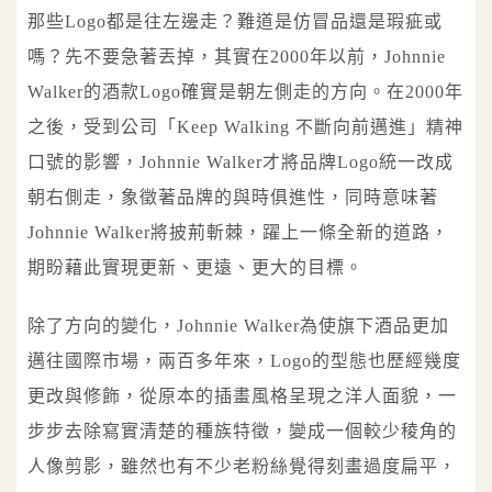
那些Logo都是往左邊走？難道是仿冒品還是瑕疵或
嗎？先不要急著丟掉，其實在2000年以前，Johnnie
Walker的酒款Logo確實是朝左側走的方向。在2000年
之後，受到公司「Keep Walking 不斷向前邁進」精神
口號的影響，Johnnie Walker才將品牌Logo統一改成
朝右側走，象徵著品牌的與時俱進性，同時意味著
Johnnie Walker將披荊斬棘，躍上一條全新的道路，
期盼藉此實現更新、更遠、更大的目標。
除了方向的變化，Johnnie Walker為使旗下酒品更加
邁往國際市場，兩百多年來，Logo的型態也歷經幾度
更改與修飾，從原本的插畫風格呈現之洋人面貌，一
步步去除寫實清楚的種族特徵，變成一個較少稜角的
人像剪影，雖然也有不少老粉絲覺得刻畫過度扁平，