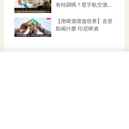
2023台灣女性評選最佳
信義區隱藏版咖啡店
12款葡萄酒，特色分析、
「N.S.F.W.」PIZZA、飲
適合送誰看這篇！
品、甜點一次滿足
#Hot News | 熱新聞
#Hot News | 熱新聞