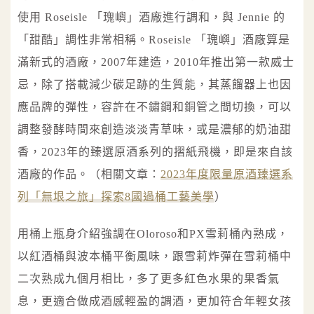
使用 Roseisle 「瑰嶼」酒廠進行調和，與 Jennie 的
「甜酷」調性非常相稱。Roseisle 「瑰嶼」酒廠算是
滿新式的酒廠，2007年建造，2010年推出第一款威士
忌，除了搭載減少碳足跡的生質能，其蒸餾器上也因
應品牌的彈性，容許在不鏽鋼和銅管之間切換，可以
調整發酵時間來創造淡淡青草味，或是濃郁的奶油甜
香，2023年的臻選原酒系列的摺紙飛機，即是來自該
酒廠的作品。（相關文章：
2023年度限量原酒臻選系
列「無垠之旅」探索8國過桶工藝美學
）
用桶上瓶身介紹強調在Oloroso和PX雪莉桶內熟成，
以紅酒桶與波本桶平衡風味，跟雪莉炸彈在雪莉桶中
二次熟成九個月相比，多了更多紅色水果的果香氣
息，更適合做成酒感輕盈的調酒，更加符合年輕女孩