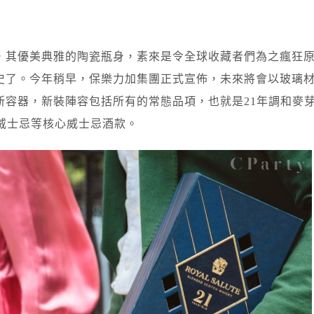
，其優美典雅的陶瓷瓶身，素來是令全球收藏者們為之瘋狂
史了。今年稍早，保樂力加集團正式宣佈，未來將會以玻璃
新容器，新裝陣容包括所有的常態品項，也就是21年調和麥
和威士忌等核心威士忌酒款。