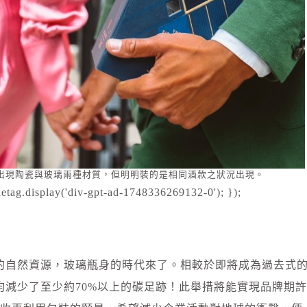
出現陶瓷與玻璃兩種材質，但明明裝的是相同酒款之狀況出現。
etag.display('div-gpt-ad-1748336269132-0'); });
的自然資源，玻璃瓶身的時代來了。相較於即將成為過去式
均減少了至少約70%以上的碳足跡！此舉措將能實現品牌期許