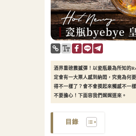
酒界重磅震撼彈！以瓷瓶最為所知的Royal
定會有一大票人感到納悶，究竟為何
得不一樣了？會不會摸起來觸感不一
不要擔心！下面容我們娓娓道來。
目錄