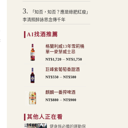
3.
「知否，知否？應是綠肥紅瘦」
李清照醉詠思念傳千年
原
材
AI找酒推薦
芽
格蘭利威13年雪莉桶
單一麥芽威士忌
價
–
NT$
1,720
NT$
1,750
格
巨峰紫葡萄香甜酒
範
價
–
圍：
NT$
550
NT$
580
格
NT$1,720
範
到
麒麟一番搾啤酒
圍：
NT$1,750
價
–
NT$
880
NT$
900
NT$550
格
到
範
NT$580
其他人正在看
圍：
NT$880
PR
健身族必備的運動保