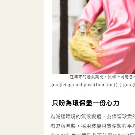
在年末的過渡期間，貨架上可能會
googletag.cmd.push(function() { googl
只盼為環保盡一份心力
為減緩環境的氣候變遷、為保留珍貴
陶瓷版包裝，採用玻璃材質使製程平