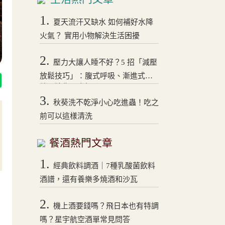
1.
夏天流汗又缺水 如何補好水降
火氣？ 實用小物解決生活困擾
2.
壓力大讓人睡不好？5 招「減壓
放鬆技巧」：腹式呼吸、漸進式拉
伸，讓你一夜好眠！
3.
秋葵洗不乾淨小心吃進蟲！吃之
前可以這樣清洗
餐酒熱門文章
1.
經典飲料調酒｜7種乳酸菌飲料
酒譜，還有養樂多燒酒和沙瓦
2.
機上酒要錢嗎？飛日本也有特調
嗎？星宇航空酒單常見問答