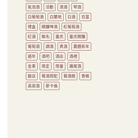
氣泡酒
活動
清酒
琴酒
白葡萄酒
白蘭地
白酒
百富
禮盒
精釀啤酒
紅葡萄酒
紅酒
聯名
臺虎
臺虎精釀
葡萄酒
調酒
貴酒
農曆新年
過年
酒吧
酒店
酒禮
金車
限定
限量
雞尾酒
飯店
餐酒搭配
餐酒館
香檳
高粱酒
麥卡倫