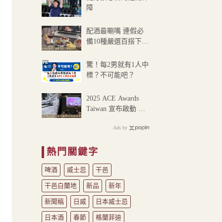
到
障
NT$900
配酒最唰嘴 連假必
備10種嚴選百搭下酒
菜
PR
驚！每2男就有1人中
標？不可能吧？
2025 ACE Awards
Taiwan 宣布啟動 ，
女性評審招募中
Ads by
熱門關鍵字
啤酒
威士忌
干邑
干邑白蘭地
新品
新年
的
新聞稿
日威
日本威士忌
日本酒
春節
格蘭菲迪