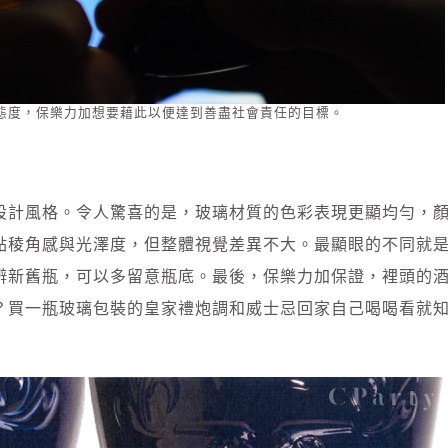
態度，保樂力加想要藉此以便達到善盡社會責任的目標。
設計風格。令人驚喜的是，玻璃材質的色彩表現更顯均勻，
點稜角感與光澤度，但整體視覺差異不大。最顯眼的不同就
辨新舊瓶，可以多留意瓶底。最後，保樂力加保證，裡頭的
？買一瓶玻璃包裝的皇家禮炮調和威士忌回家自己喝喝看就