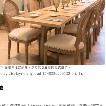
nifer最愛的法式韻味，以及代表主廚的義式風情。
etag.display('div-gpt-ad-1748336269132-0'); });
浪
眼前！這杯叫作「
Aperol Spritz
」的餐前酒，在義大利可是