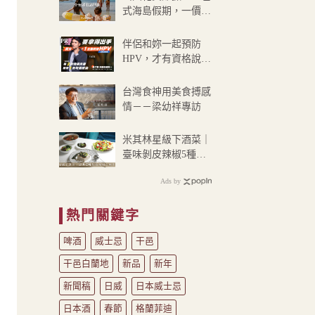
式海島假期，一價搞
定食宿玩樂，省錢更
省心！
PR
伴侶和妳一起預防
HPV，才有資格說愛
妳！
台灣食神用美食搏感
情－－梁幼祥專訪
米其林星級下酒菜｜
臺味剝皮辣椒5種美
味作法
Ads by
熱門關鍵字
啤酒
威士忌
干邑
干邑白蘭地
新品
新年
新聞稿
日威
日本威士忌
日本酒
春節
格蘭菲迪