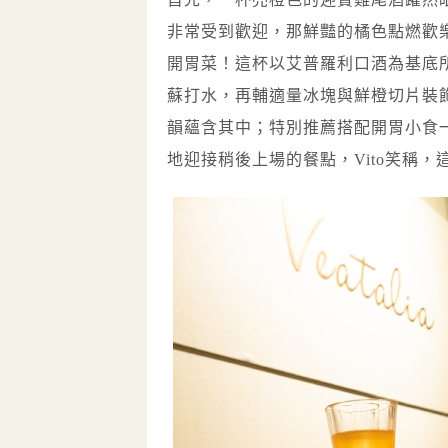
非常受到歡迎，那鮮豔的橘色點燃歡
開胃菜！這杯以艾普羅利口酒為基底所調
蘇打水，再輔適量冰塊與鮮橙切片裝
韻蘊含其中；特別推薦搭配開胃小食
地迎接稍後上場的餐點，Vito笑稱