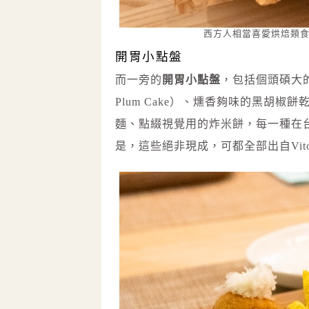
西方人相當喜愛烘焙類
開胃小點盤
而一旁的
開胃小點盤
，包括個頭碩大的炸
Plum Cake）、燻香夠味的黑胡椒
麵、點綴視覺用的炸米餅，每一種在
是，這些絕非現成，可都全部出自Vit