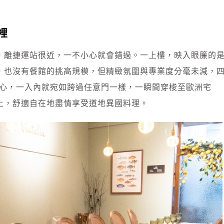
裡
，離捷運站很近，一不小心就會錯過。一上樓，映入眼簾的
，也沒有餐館的挑高規模，但精緻氛圍與專業度分毫未減，
r的用心，一入內就宛如跨過任意門一樣，一瞬間穿梭至歐洲宅
上，舒適自在地盡情享受道地異國料理。