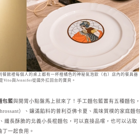
到餐館裡每個人的桌上都有一杯橙橘色的神秘氣泡飲（右）店內的餐具器
Vito與Jennifer從國外扛回台的寶貝。
麵包籃
與開胃小點盤馬上就來了！手工麵包籃置有五種麵包
Chrossant）、鑲滿餡料的普利亞佛卡夏、風味質樸的家庭麵
布里歐、纖長酥脆的北義小長棍麵包，可以直接品嚐，也可以沾取
油丁一起食用。