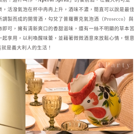
樂，活潑氣泡在杯中冉冉上升，酒味不濃，簡直可以說是最
製而成的開胃酒，勾兌了普羅賽克氣泡酒（Prosecco）與
飾即可，擁有清新爽口的香甜滋味，還有一絲不明顯的草本
一起享用，以利喚醒味蕾，並藉著微微酒意來放鬆心情，愜
，這就是義大利人的生活！