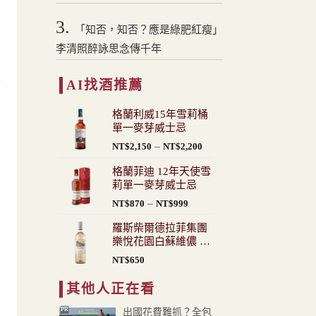
3.
「知否，知否？應是綠肥紅瘦」
李清照醉詠思念傳千年
是
AI找酒推薦
四
格蘭利威15年雪莉桶
單一麥芽威士忌
價
–
NT$
2,150
NT$
2,200
格
格蘭菲迪 12年天使雪
範
莉單一麥芽威士忌
圍：
價
–
NT$
870
NT$
999
NT$2,150
格
到
羅斯柴爾德拉菲集團
範
NT$2,200
樂悅花園白蘇維儂 白
圍：
酒
NT$
650
NT$870
到
其他人正在看
NT$999
PR
出國花費難抓？全包