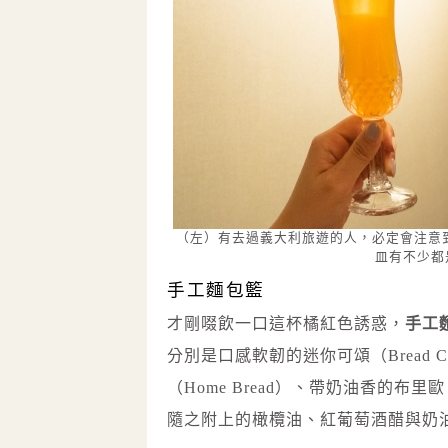
（左）有去過義大利旅遊的人，必定會注意
皿有不少都是
手工麵包籃
才剛啜飲一口這杯橘紅色誘惑，
手工
分別是口感軟韌的迷你可頌（Bread 
（Home Bread）、帶奶油香的
隨之附上的橄欖油、紅葡萄酒醋與奶