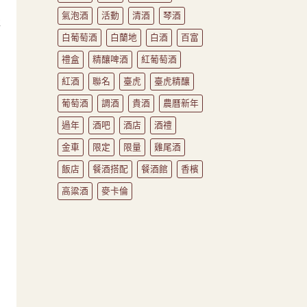
氣泡酒
活動
清酒
琴酒
佳
白葡萄酒
白蘭地
白酒
百富
禮盒
精釀啤酒
紅葡萄酒
苦
紅酒
聯名
臺虎
臺虎精釀
意
葡萄酒
調酒
貴酒
農曆新年
過年
酒吧
酒店
酒禮
金車
限定
限量
雞尾酒
飯店
餐酒搭配
餐酒館
香檳
高粱酒
麥卡倫