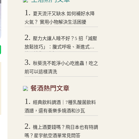
1.
夏天流汗又缺水 如何補好水降
火氣？ 實用小物解決生活困擾
2.
壓力大讓人睡不好？5 招「減壓
放鬆技巧」：腹式呼吸、漸進式拉
伸，讓你一夜好眠！
3.
秋葵洗不乾淨小心吃進蟲！吃之
前可以這樣清洗
餐酒熱門文章
1.
經典飲料調酒｜7種乳酸菌飲料
酒譜，還有養樂多燒酒和沙瓦
2.
機上酒要錢嗎？飛日本也有特調
嗎？星宇航空酒單常見問答