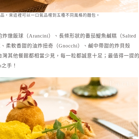
食品，來這裡可以一口氣品嚐到五種不同風格的麵包。
燉飯球（Arancini）、長條形狀的番茄鯷魚鹹糕（Salted
餅乾、柔軟香甜的油炸扭奇（Gnocchi）、鹹中帶甜的炸貝殼
台灣其他餐館都相當少見，每一粒都誠意十足；最值得一提
o之手！