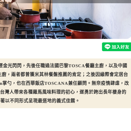
從業經歷金光閃閃，先後任職過法國巴黎TOSCA餐廳主廚，以及中國
廳主廚，兩者都曾獲米其林餐盤推薦的肯定；之後因緣際會定居台
chen掌勺，也在西華飯店TOSCANA兼任顧問。無奈疫情肆虐，改
想為台灣人帶來各種羅馬風味料理的初心，遂勇於跨出長年棲身的
試著以不同形式呈現最道地的義式佳餚。