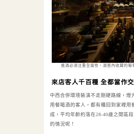
進酒必須注重全面性，酒窖內收藏的葡
來店客人千百種 全都當作
中西合併環境裝潢不走剛硬路線，燈光
用餐喝酒的客人，都有種回到家裡用
成，平均年齡約落在28-40歲之間
的情況呢！