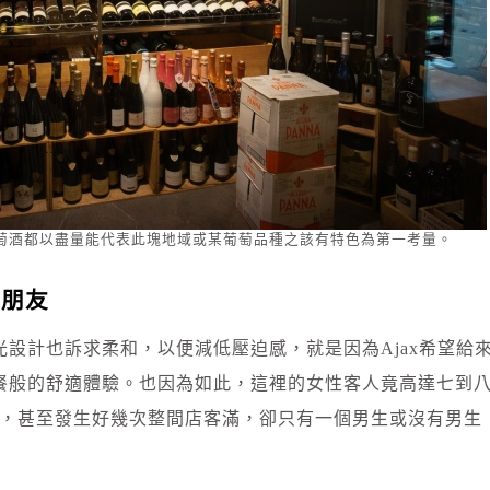
萄酒都以盡量能代表此塊地域或某葡萄品種之該有特色為第一考量。
交朋友
設計也訴求柔和，以便減低壓迫感，就是因為Ajax希望給
餐般的舒適體驗。也因為如此，這裡的女性客人竟高達七到
區段，甚至發生好幾次整間店客滿，卻只有一個男生或沒有男生