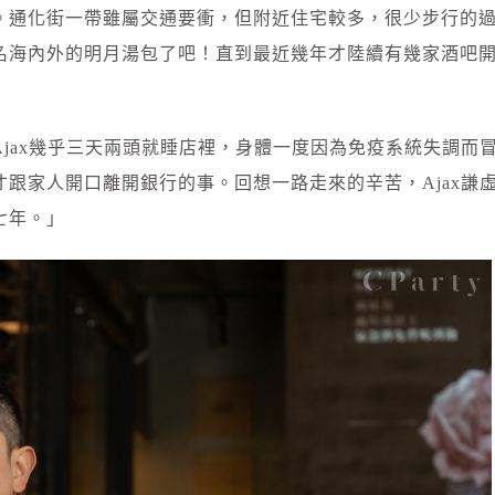
。通化街一帶雖屬交通要衝，但附近住宅較多，很少步行的
名海內外的明月湯包了吧！直到最近幾年才陸續有幾家酒吧
jax幾乎三天兩頭就睡店裡，身體一度因為免疫系統失調而
跟家人開口離開銀行的事。回想一路走來的辛苦，Ajax謙
七年。」