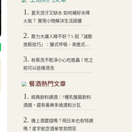
1.
夏天流汗又缺水 如何補好水降
火氣？ 實用小物解決生活困擾
2.
壓力大讓人睡不好？5 招「減壓
放鬆技巧」：腹式呼吸、漸進式拉
伸，讓你一夜好眠！
3.
秋葵洗不乾淨小心吃進蟲！吃之
前可以這樣清洗
餐酒熱門文章
1.
經典飲料調酒｜7種乳酸菌飲料
酒譜，還有養樂多燒酒和沙瓦
2.
機上酒要錢嗎？飛日本也有特調
嗎？星宇航空酒單常見問答