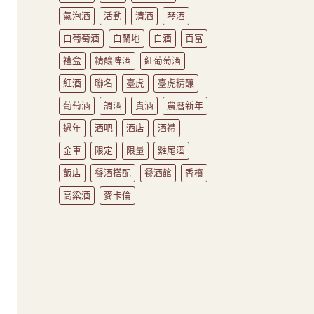
氣泡酒
活動
清酒
琴酒
白葡萄酒
白蘭地
白酒
百富
禮盒
精釀啤酒
紅葡萄酒
紅酒
聯名
臺虎
臺虎精釀
葡萄酒
調酒
貴酒
農曆新年
過年
酒吧
酒店
酒禮
金車
限定
限量
雞尾酒
飯店
餐酒搭配
餐酒館
香檳
高粱酒
麥卡倫