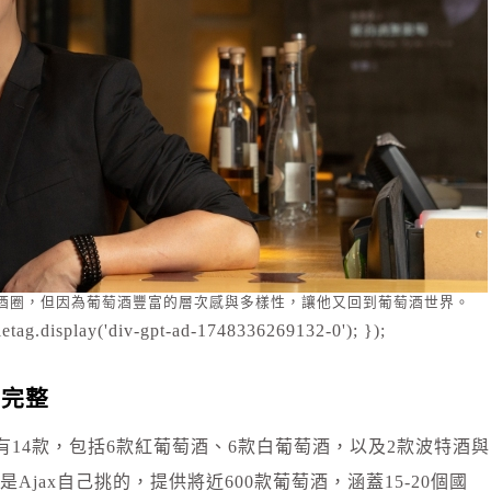
清酒圈，但因為葡萄酒豐富的層次感與多樣性，讓他又回到葡萄酒世界。
etag.display('div-gpt-ad-1748336269132-0'); });
做完整
一共有14款，包括6款紅葡萄酒、6款白葡萄酒，以及2款波特酒與
jax自己挑的，提供將近600款葡萄酒，涵蓋15-20個國