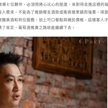
x教導七位夥伴，必須用將心比心的態度，來對待走進店裡的
客人需求，不能為了推銷哪支酒款或衝高營業額而強賣，得
微醺美酒和到位服務，加上可口餐點與親民價格，這樣客人
積了肯定，葡萄酒推廣之路就能繼續下去。