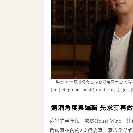
雖然Ajax有段時間也專心涉足威士忌與
googletag.cmd.push(function() { googl
選酒角度與邏輯 先求有再
這裡約半年換一次的House Wine
貴腐酒在內的2款餐後酒；酒款全部都是A