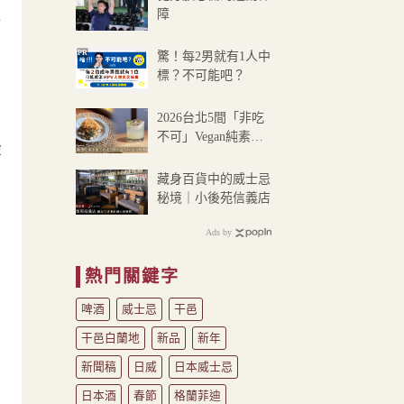
NT$2,500
障
過
到
NT$2,590
開
PR
驚！每2男就有1人中
標？不可能吧？
2026台北5間「非吃
冒
不可」Vegan純素餐
虛
廳
藏身百貨中的威士忌
秘境｜小後苑信義店
Ads by
熱門關鍵字
啤酒
威士忌
干邑
干邑白蘭地
新品
新年
新聞稿
日威
日本威士忌
日本酒
春節
格蘭菲迪