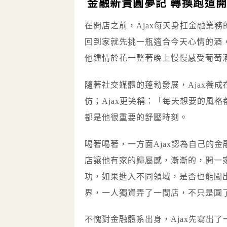
金融新貴圓夢記 轉換跑道
在開店之前，Ajax每天身扛金融業務
回到家就先挑一瓶適合今天心情的酒
他鍾情於花一整著晚上慢慢感受葡萄
隨著社交媒體的蓬勃發展，Ajax養
仿；Ajax更笑稱：「每天想要的風
都是他很重要的舒壓時刻。
喝著喝著，一方面Ajax認為自己的
店讓他有家的歸屬感，漸漸的，開一家
功，如果進入不同領域，是否也能闖
界，一人獨資弄了一間店，不只是圓
不愧對金融體系出身，Ajax先寫出