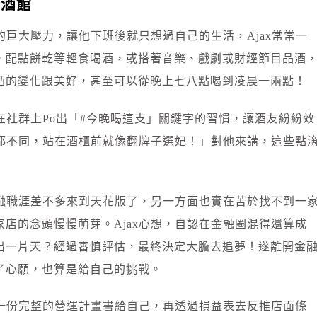
開酒館
的巨大壓力，讓他下班後就只想過自己的生活，Ajax常常一
，配點餅乾等輕食喝酒，或搭著音樂、戲劇或財經節目品酒
酒的變化跟美好，甚至可以從晚上七八點喝到凌晨一兩點！
成在社群上Po出「#今晚喝這支」關鍵字的習慣，讓酒友紛紛效
格都不同，站在酒櫃前就像翻牌子選妃！」對他來講，這些點
金融職涯差不多來到天花版了，另一方面也實在苦於找不到一
店的念頭慢慢萌芽。Ajax心想，自認在金融圈混得還算成
出一片天？經過審慎評估，最終決定大膽去追夢！遂離開金
了心願，也算是給自己的挑戰。
了一份完整的營運計畫書給自己，再透過損益表去反推店面條