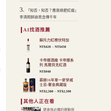
3.
「知否，知否？應是綠肥紅瘦」
李清照醉詠思念傳千年
，
AI找酒推薦
蘇托力紅標伏特加
價
–
NT$
420
NT$
450
滴
格
範
卡帝娜酒廠 卡帝娜系
圍：
列 馬爾貝克紅酒
NT$420
家
NT$
940
到
NT$450
慕赫16年單一麥芽威
士忌-奢金典藏版
融
價
–
NT$
2,500
NT$
2,590
格
其他人正在看
範
圍：
PR
健身族必備的運動保