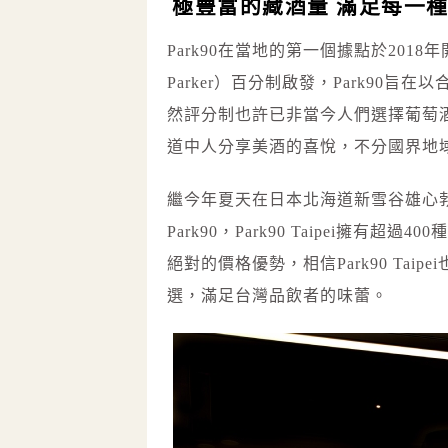
極豐富的藏酒量 滿足每一
Park90在當地的第一個據點於201
Parker）百分制啟發，Park9
然評分制也許已非當今人們選擇葡萄
道中人分享美酒的喜悅，不分國界地
繼今年夏天在日本北海道新雪谷雄心勃勃
Park90，Park90 Taipei擁
絕對的價格優勢，相信Park90 Ta
選，滿足台灣品飲者的味蕾。