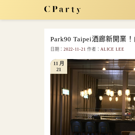
Skip
to
content
Park90 Taipei酒廊
日期：
2022-11-21
作者：
ALICE LEE
11 月
21