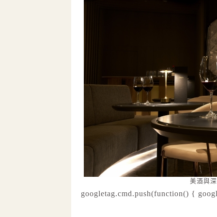
美酒與深
googletag.cmd.push(function() { googl