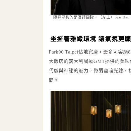
陣容堅強的是酒師團隊，（左上）Szu Hao 
坐擁著雅緻環境 讓氣氛更
Park90 Taipei佔地寬廣，最
大飯店的義大利餐廳GMT提供的美味佳餚
代感與神秘的魅力，微弱幽暗光線、
間。