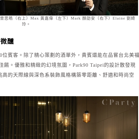
曾思皓（右上）Max 黃嘉偉（左下）Mark 顏劭安（右下）Elaine 劉綺
玲。
顯微醺
多可容納80位賓客。除了精心策劃的酒單外，貴賓還能在品嘗台北美
。優雅和精緻的幻境氛圍，Park90 Taipei的設計散發現
挑高的天際線與深色系裝飾風格構築零距離、舒適和時尚空