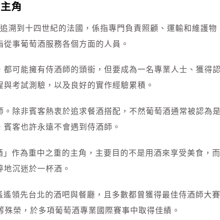
為主角
最早可追溯到十四世紀的法國，係指專門負責照顧、運輸和維護物
指從事葡萄酒服務各個方面的人員。
，都可能擁有侍酒師的頭銜，但要成為一名專業人士、獲得
程與考試測驗，以及良好的實作經驗累積。
師。除非賓客熱衷於追求餐酒搭配，不然葡萄酒通常被認為
，賓客也許永遠不會遇到侍酒師。
便是將「酒」作為重中之重的主角，主要目的不是用酒來享受美食，
粹地沉迷於一杯酒。
師人數也遙遙領先台北的酒吧與餐廳，且多數都曾獲得最佳侍酒師大
軍等殊榮，於多項葡萄酒專業國際賽事中取得佳績。