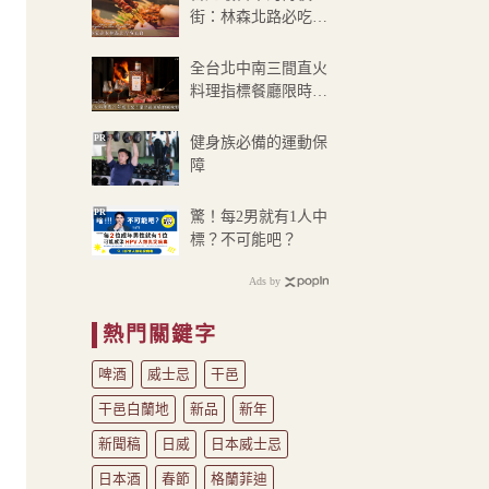
到
街：林森北路必吃8
NT$180
家美食
全台北中南三間直火
料理指標餐廳限時推
出21年威士忌巧搭菜
單
PR
健身族必備的運動保
障
PR
驚！每2男就有1人中
標？不可能吧？
Ads by
熱門關鍵字
啤酒
威士忌
干邑
干邑白蘭地
新品
新年
新聞稿
日威
日本威士忌
日本酒
春節
格蘭菲迪