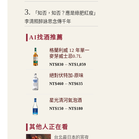
3.
「知否，知否？應是綠肥紅瘦」
李清照醉詠思念傳千年
同
AI找酒推薦
格蘭利威 12 年單一
麥芽威士忌0.7L
價
–
NT$
830
NT$
1,059
格
絕對伏特加-原味
範
價
–
圍：
NT$
460
NT$
635
格
NT$830
範
到
星光清河氣泡酒
圍：
NT$1,059
價
–
NT$
150
NT$
180
NT$460
格
到
範
NT$635
其他人正在看
圍：
NT$150
台北最日本的宵夜