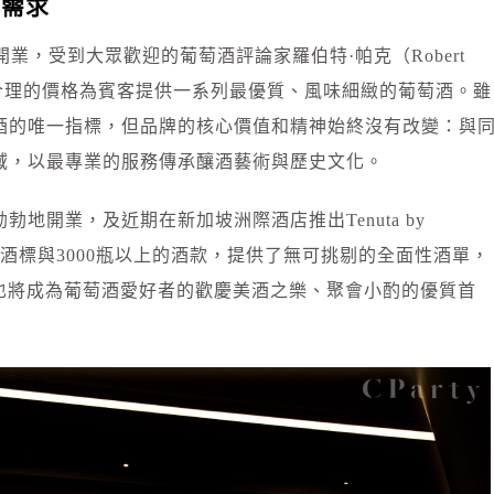
種需求
8年開業，受到大眾歡迎的葡萄酒評論家羅伯特·帕克（Robert
0旨在以合理的價格為賓客提供一系列最優質、風味細緻的葡萄酒。雖
酒的唯一指標，但品牌的核心價值和精神始終沒有改變：與
域，以最專業的服務傳承釀酒藝術與歷史文化。
地開業，及近期在新加坡洲際酒店推出Tenuta by
有超過400種酒標與3000瓶以上的酒款，提供了無可挑剔的全面性酒單，
ipei也將成為葡萄酒愛好者的歡慶美酒之樂、聚會小酌的優質首