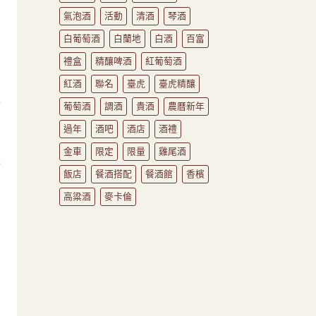
氣泡酒
活動
清酒
琴酒
白葡萄酒
白蘭地
白酒
百富
禮盒
精釀啤酒
紅葡萄酒
紅酒
聯名
臺虎
臺虎精釀
認
葡萄酒
調酒
貴酒
農曆新年
過年
酒吧
酒店
酒禮
金車
限定
限量
雞尾酒
是
飯店
餐酒搭配
餐酒館
香檳
高粱酒
麥卡倫
而
賽