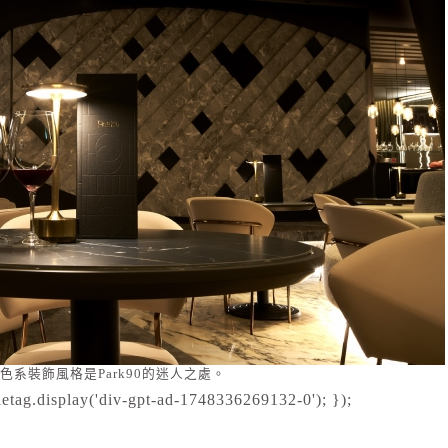
色系裝飾風格是Park90的迷人之處。
etag.display('div-gpt-ad-1748336269132-0'); });