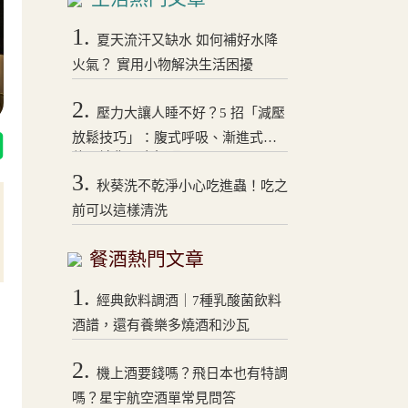
1.
夏天流汗又缺水 如何補好水降
火氣？ 實用小物解決生活困擾
2.
壓力大讓人睡不好？5 招「減壓
放鬆技巧」：腹式呼吸、漸進式拉
伸，讓你一夜好眠！
3.
秋葵洗不乾淨小心吃進蟲！吃之
前可以這樣清洗
餐酒熱門文章
1.
經典飲料調酒｜7種乳酸菌飲料
酒譜，還有養樂多燒酒和沙瓦
2.
機上酒要錢嗎？飛日本也有特調
嗎？星宇航空酒單常見問答