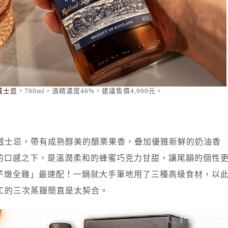
威士忌
，700ml，酒精濃度46%，建議售價4,900元。
芽威士忌，帶有成熟醇美的醋栗果香，疊加優雅新鮮的奶油香
的口感之下，是溫潤柔和的蜂蜜巧克力甘甜，讓尾韻的個性
子燉全雞」最速配！一鍋就大手筆地用了三種高級食材，以
工的三次蒸餾簡直是太契合。