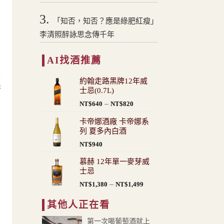
3.
「知否，知否？應是綠肥紅瘦」
李清照醉詠思念傳千年
韻
的
AI找酒推薦
年
約翰走路黑牌12年威
衡
士忌(0.7L)
價
–
NT$
640
NT$
820
格
卡帝娜酒廠 卡帝娜系
範
列 夏多內白酒
圍：
NT$
940
NT$640
到
慕赫 12年單一麥芽威
NT$820
士忌
價
–
NT$
1,380
NT$
1,499
格
其他人正在看
範
圍：
第一次喝葡萄酒就上