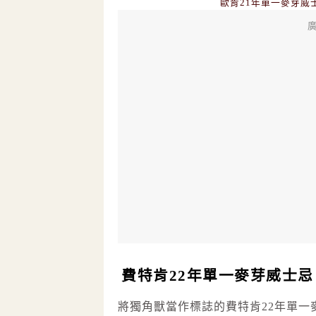
歐肯21年單一麥芽威
廣
費特肯22年單一麥芽威士忌
將獨角獸當作標誌的費特肯22年單