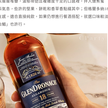
素層層堆疊，濃郁帶勁且複雜度十足的口感裡，拌入燉煮蜜
料氣息，些許的堅果、餅乾和香草香點綴其中；但格蘭多納1
在感，適合直接純飲，如果仍想進行餐酒搭配，就選口味較
白鯧」也許行。