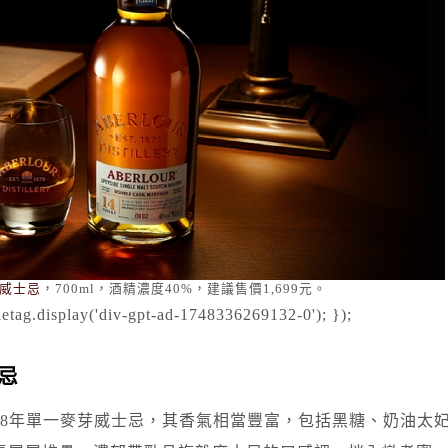
芽威士忌
，700ml，酒精濃度40%，建議售價1,699元。
etag.display('div-gpt-ad-1748336269132-0'); });
忌
18年單一麥芽威士忌，其香氣相當豐富，包括黑糖、奶油太