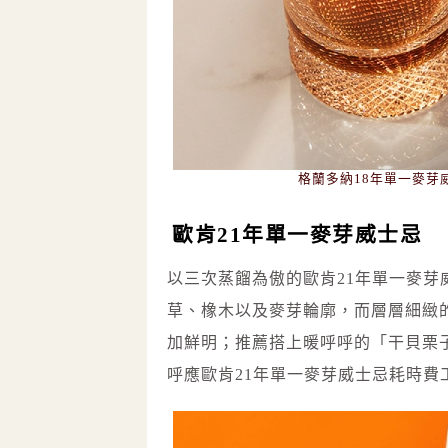
格蘭多納18年單一麥芽
歐肯21年單一麥芽威士忌
以三次蒸餾為傲的歐肯21年單一麥
草、橡木以及麥芽輪廓，而層層細緻
加鮮明；推薦搭上暖呼呼的「干貝栗
呼應歐肯21年單一麥芽威士忌耗時費