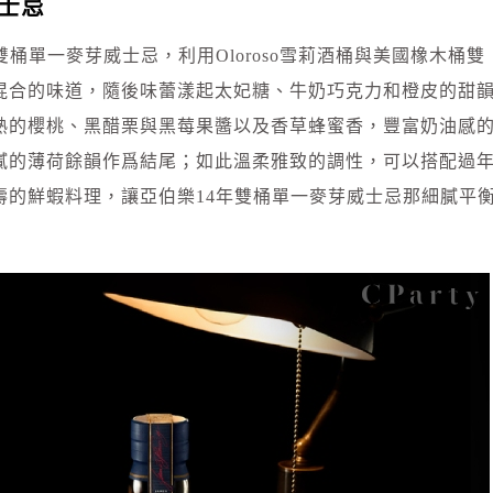
士忌
年雙桶單一麥芽威士忌，利用Oloroso雪莉酒桶與美國橡木桶雙
混合的味道，隨後味蕾漾起太妃糖、牛奶巧克力和橙皮的甜
熟的櫻桃、黑醋栗與黑莓果醬以及香草蜂蜜香，豐富奶油感
膩的薄荷餘韻作爲結尾；如此溫柔雅致的調性，可以搭配過
壽的鮮蝦料理，讓亞伯樂14年雙桶單一麥芽威士忌那細膩平