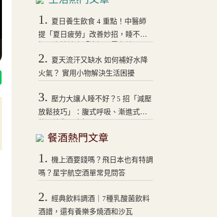
1.
夏日養生飲食 4 重點！中醫師
提「夏日疲勞」改善妙招，睡不
好、沒精神吃「這個」最有效
2.
夏天流汗又缺水 如何補好水降
火氣？ 實用小物解決生活困擾
3.
壓力大讓人睡不好？5 招「減壓
放鬆技巧」：腹式呼吸、漸進式拉
伸，讓你一夜好眠！
餐酒熱門文章
1.
機上酒要錢嗎？飛日本也有特調
嗎？星宇航空酒單常見問答
2.
經典飲料調酒｜7種乳酸菌飲料
酒譜，還有養樂多燒酒和沙瓦