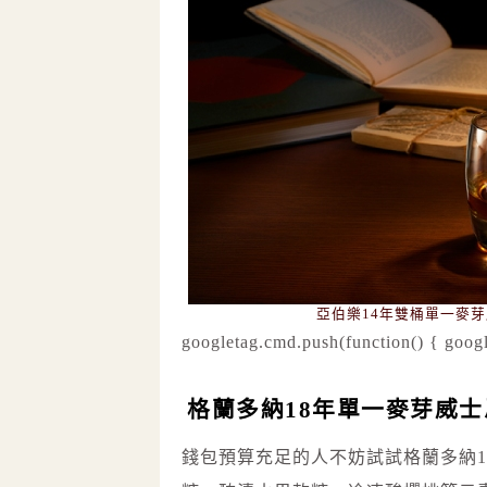
亞伯樂14年雙桶單一麥
googletag.cmd.push(function() { googl
格蘭多納18年單一麥芽威士
錢包預算充足的人不妨試試格蘭多納