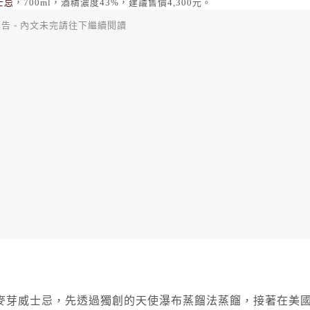
士忌
，700ml，酒精濃度43%，建議售價4,300元。
告 - 內文未完請往下繼續閱讀
一麥芽威士忌，先透過獨創的天使瀑布蒸餾法蒸餾，接著在美