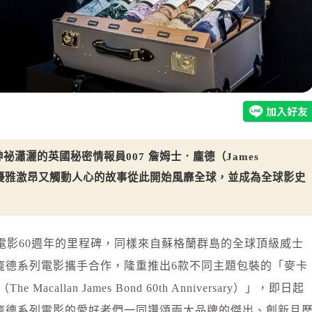
祕瀟灑的英國秘密情報員007 詹姆士．龐德（James
其優雅激昂又觸動人心的故事從此開始風靡全球，並成為全球影史
列電影60週年的里程碑，同樣來自蘇格蘭群島的全球頂級威士
龐德系列電影攜手合作，隆重推出6款不同主題包裝的「麥卡
callan James Bond 60th Anniversary）」，即日起
龐德系列電影的愛好者們一同讚頌兩大品牌的傑出、創新且