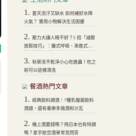
1.
夏天流汗又缺水 如何補好水降
火氣？ 實用小物解決生活困擾
2.
壓力大讓人睡不好？5 招「減壓
放鬆技巧」：腹式呼吸、漸進式拉
伸，讓你一夜好眠！
3.
秋葵洗不乾淨小心吃進蟲！吃之
前可以這樣清洗
餐酒熱門文章
1.
經典飲料調酒｜7種乳酸菌飲料
酒譜，還有養樂多燒酒和沙瓦
2.
機上酒要錢嗎？飛日本也有特調
嗎？星宇航空酒單常見問答
歷