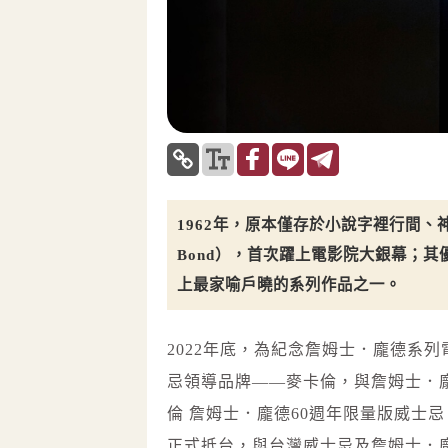
1962年，原本僅存於小說字裡行間、神
Bond），首次躍上電影院大銀幕；
上最家喻戶曉的系列作品之一。
2022年底，為紀念詹姆士．龐德系
忌領導品牌——麥卡倫，與詹姆士．
倫 詹姆士．龐德60週年限量版威士忌（The Ma
正式抵台，與台灣威士忌及詹姆士．