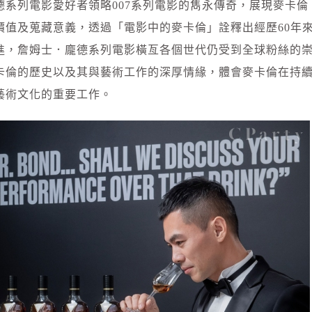
系列電影愛好者領略007系列電影的雋永傳奇，展現麥卡倫
價值及蒐藏意義，透過「電影中的麥卡倫」詮釋出經歷60年
進，詹姆士．龐德系列電影橫亙各個世代仍受到全球粉絲的
卡倫的歷史以及其與藝術工作的深厚情緣，體會麥卡倫在持
藝術文化的重要工作。