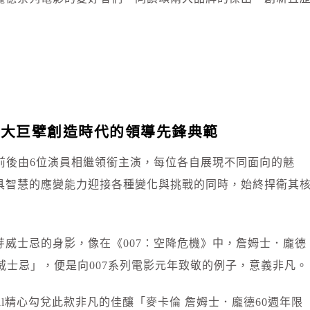
兩大巨擘創造時代的領導先鋒典範
前後由6位演員相繼領銜主演，每位各自展現不同面向的魅
具智慧的應變能力迎接各種變化與挑戰的同時，始終捍衛其
威士忌的身影，像在《007：空降危機》中，詹姆士．龐德
年威士忌」，便是向007系列電影元年致敬的例子，意義非凡。
mpbell精心勾兌此款非凡的佳釀「麥卡倫 詹姆士．龐德60週年限