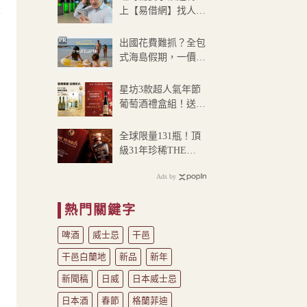
到
上【易借網】找人
卡
NT$180
幫！資金快速到位
PR
出國花費難抓？全包
式海島假期，一價搞
定食宿玩樂，省錢更
省心！
星坊3款超人氣年節
葡萄酒禮盒組！送您
鴻「兔」大展迎新春
全球限量131瓶！頂
級31年珍稀THE
MUNROS 1989威士
Ads by
忌原酒
熱門關鍵字
啤酒
威士忌
干邑
干邑白蘭地
新品
新年
新聞稿
日威
日本威士忌
日本酒
春節
格蘭菲迪