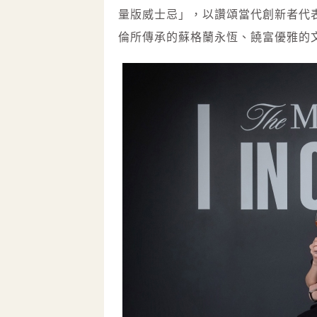
量版威士忌」，以讚頌當代創新者代
倫所傳承的蘇格蘭永恆、饒富優雅的