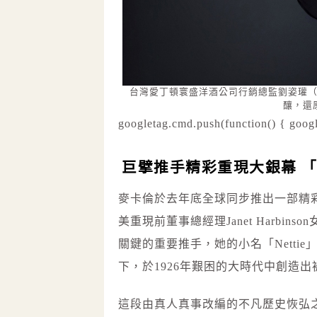
台灣愛丁頓寰盛洋酒公司行銷總監劉姿瓘
釀，還
googletag.cmd.push(function() { googl
巨擘推手精彩重現大銀幕 
麥卡倫於去年底全球同步推出一部精彩
美重現前董事總經理Janet Harbins
關鍵的重要推手，她的小名「Nett
下，於1926年艱困的大時代中創造
這段由真人真事改編的不凡歷史恢弘