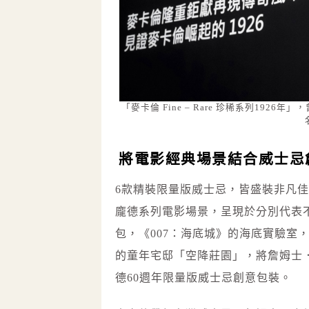
「麥卡倫 Fine – Rare 珍稀系列1
將電影經典場景結合威士忌
6款精裝限量版威士忌，皆盛裝非凡
龐德系列電影場景，呈現於分別代表
包，《007：海底城》的海底實驗室，
的童年宅邸「空降莊園」，將詹姆士
德60週年限量版威士忌創意包裝。