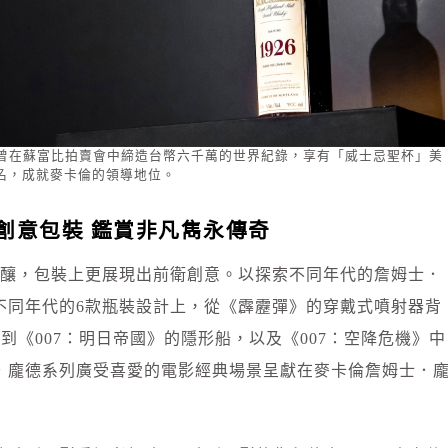
926年」，曾在蘇富比拍賣會中締造台幣六千萬的世界紀錄，享有「威士忌聖杯」美
名，成就麥卡倫的領導地位。
創意包裝 鑑賞非凡雋永傳奇
佳釀，包裝上更展現出前衛創意。以探索不同年代的詹姆士．
不同年代的6款瓶裝設計上，從《霹靂彈》的穿戴式噴射器背
到《007：明日帝國》的隱形船，以及《007：空降危機》中
．龐德系列廣受喜愛的電影經典場景呈獻在麥卡倫詹姆士．