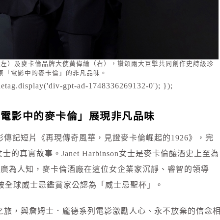
（左）及麥卡倫品牌大使黃偉綸（右），讚頌兩大巨擘共同創作史詩級珍
原「電影中的麥卡倫」的非凡品味。
etag.display('div-gpt-ad-1748336269132-0'); });
「電影中的麥卡倫」展現非凡品味
傳記短片《再現傳奇風華，見證麥卡倫崛起的1926》，完
on女士的真實故事。Janet Harbinson女士是麥卡倫釀酒史上至為
ie」廣為人知，麥卡倫酒廠在這位女企業家沉靜、睿智的領導
出被全球威士忌鑑賞家公認為「威士忌聖杯」。
之旅，與詹姆士．龐德系列電影激勵人心、永不放棄的信念