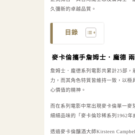
久彌新的卓越品質。
目錄
麥卡倫攜手詹姆士．龐德 
詹姆士．龐德系列電影共累計25部，
力，而其角色特質皆維持一致，以極
心價值的精神。
而在系列電影中常出現麥卡倫單一麥芽
細細品味的「麥卡倫珍稀系列1962
透過麥卡倫釀酒大師Kirsteen Ca