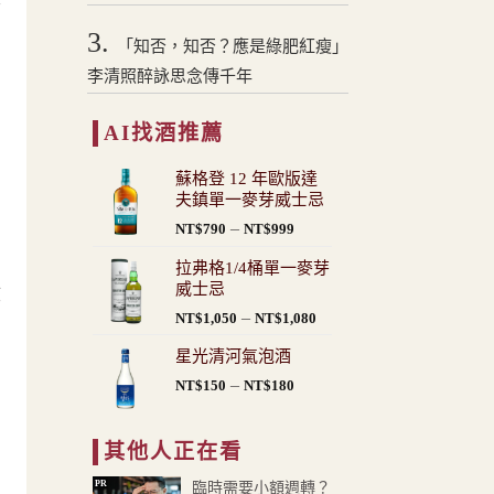
3.
「知否，知否？應是綠肥紅瘦」
李清照醉詠思念傳千年
AI找酒推薦
蘇格登 12 年歐版達
夫鎮單一麥芽威士忌
價
–
NT$
790
NT$
999
格
拉弗格1/4桶單一麥芽
範
威士忌
核
圍：
價
–
NT$
1,050
NT$
1,080
NT$790
格
到
星光清河氣泡酒
範
NT$999
價
–
圍：
NT$
150
NT$
180
格
NT$1,050
範
到
其他人正在看
圍：
NT$1,080
NT$150
PR
臨時需要小額週轉？