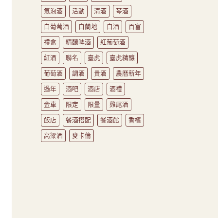
氣泡酒
活動
清酒
琴酒
白葡萄酒
白蘭地
白酒
百富
禮盒
精釀啤酒
紅葡萄酒
紅酒
聯名
臺虎
臺虎精釀
葡萄酒
調酒
貴酒
農曆新年
過年
酒吧
酒店
酒禮
金車
限定
限量
雞尾酒
飯店
餐酒搭配
餐酒館
香檳
高粱酒
麥卡倫
相