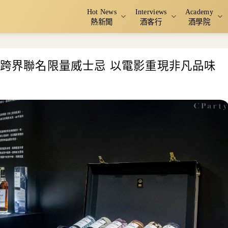
Hot News
Interviews
Academy
熱新聞
酒客行
酒學院
年跨界聯名限量威士忌 以電影重現非凡品味