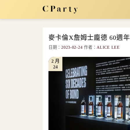
Skip
to
content
麥卡倫X詹姆士龐德 60週
日期：
2023-02-24
作者：
ALICE LEE
2 月
24