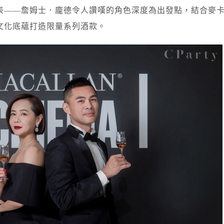
表——詹姆士．龐德令人讚嘆的角色深度為出發點，結合麥
文化底蘊打造限量系列酒款。