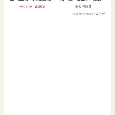
還有獨家黃金比例
懷疑人生
#Top Story | 主題故事
#贊助 #新素簡
Recommended by