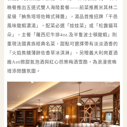
晚餐推出五道式雙人海陸套餐——前菜推薦米其林二
星級「鮪魚塔塔佐韓式辣醬」，湯品首推招牌「干邑
風味龍蝦濃湯」，配菜必選「娃娃菜」或「松露貓耳
朵」，主餐「羅西尼牛排4oz.及半隻波士頓龍蝦」則
重現法國貴族經典名菜，甜點可選擇帶有淡淡酒香的
「火焰焦糖薄餅佐香草冰淇淋」，另贈義大利崗夏酒
廠Asti微甜氣泡酒與紅心芭樂梅酒雪酪，為浪漫夜晚
增添微醺氛圍。