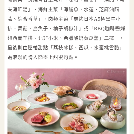
夫海鮮湯」、海鮮主菜「海鱺魚、水蓮、芝麻油醋
醬、綜合香草」、肉類主菜「炭烤日本A5極黑牛小
排、舞菇、烏魚子、柚子胡椒汁」或「BBQ咖啡醬烤
紐西蘭羊排、北非小米、希臘酸奶黃瓜醬」二擇一，
最後則由壓軸甜點「荔枝冰糕、西瓜、水蜜桃雪酪」
為浪漫的情人節畫上甜蜜句點。