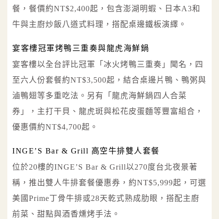
餐，餐價約NT$2,400起，包含澎湖明蝦、日本A3和
牛與主廚炒飯八道式料理，搭配桌邊鐵板演繹。
宴客樓冠軍烤鴨三重奏與龍虎海鮮鍋
宴客樓以全台評比冠軍「冰火烤鴨三重奏」聞名，四
至六人份套餐約NT$3,500起，結合桌邊片鴨、鴨粥與
滷鴨翅等多重吃法。另有「龍虎海鮮鍋四人合菜
券」，主打干貝、龍虎斑與松花皮蛋麵等豐富組合，
優惠價約NT$4,700起。
INGE’S Bar & Grill 高空牛排雙人套餐
位於20樓的INGE’S Bar & Grill以270度台北夜景著
稱，推出雙人牛排套餐優惠券，約NT$5,999起，可選
美國Prime丁骨牛排或28天乾式熟成肋眼，搭配主廚
前菜、甜點與酒香燻烤手法。