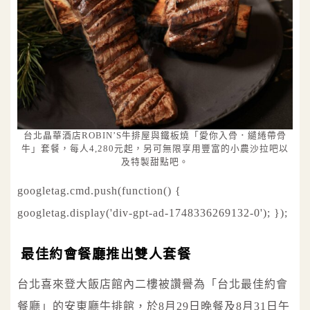
台北晶華酒店ROBIN’S牛排屋與鐵板燒「愛你入骨．繾綣帶骨
牛」套餐，每人4,280元起，另可無限享用豐富的小農沙拉吧以
及特製甜點吧。
googletag.cmd.push(function() {
googletag.display('div-gpt-ad-1748336269132-0'); });
最佳約會餐廳推出雙人套餐
台北喜來登大飯店館內二樓被讚譽為「台北最佳約會
餐廳」的安東廳牛排館，於8月29日晚餐及8月31日午