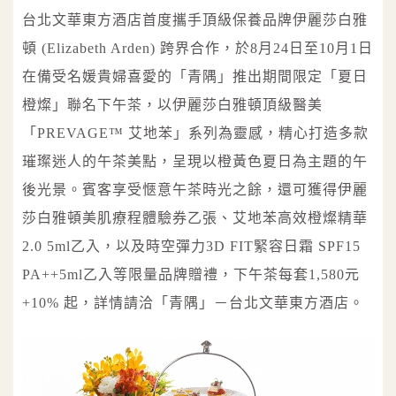
台北文華東方酒店首度攜手頂級保養品牌伊麗莎白雅
頓 (Elizabeth Arden) 跨界合作，於8月24日至10月1日
在備受名媛貴婦喜愛的「青隅」推出期間限定「夏日
橙燦」聯名下午茶，以伊麗莎白雅頓頂級醫美
「PREVAGE™ 艾地苯」系列為靈感，精心打造多款
璀璨迷人的午茶美點，呈現以橙黃色夏日為主題的午
後光景。賓客享受愜意午茶時光之餘，還可獲得伊麗
莎白雅頓美肌療程體驗券乙張、艾地苯高效橙燦精華
2.0 5ml乙入，以及時空彈力3D FIT緊容日霜 SPF15
PA++5ml乙入等限量品牌贈禮，下午茶每套1,580元
+10% 起，詳情請洽「青隅」－台北文華東方酒店。