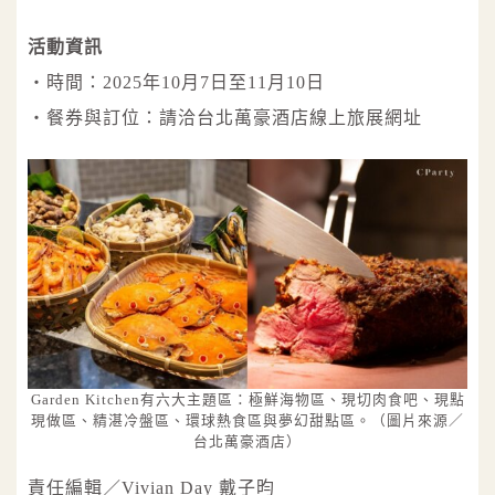
活動資訊
・時間：2025年10月7日至11月10日
・餐券與訂位：請洽台北萬豪酒店線上旅展網址
Garden Kitchen有六大主題區：極鮮海物區、現切肉食吧、現點
現做區、精湛冷盤區、環球熱食區與夢幻甜點區。（圖片來源／
台北萬豪酒店）
責任編輯／Vivian Day 戴子昀