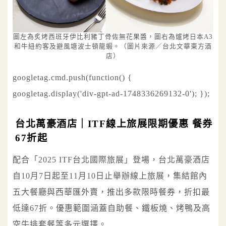
圖左為炙烤西班牙伊比利豬丁骨佐無花果醬，圖右為爐烤日本A3
和牛紐約客及避風塘波士頓龍蝦。（圖片來源／台北文華東方酒
店）
googletag.cmd.push(function() {
googletag.display('div-gpt-ad-1748336269132-0'); });
台北萬豪酒店｜ITF線上旅展限期優惠 餐券
67折起
配合「2025 ITF台北國際旅展」登場，台北萬豪酒店
自10月7日起至11月10日止舉辦線上旅展，集結館內
五大餐廳與西華匯外賣，推出多款限時餐券，折扣最
低達67折。優惠範圍涵蓋自助餐、鐵板燒、烤鴨及高
空牛排套餐等多元選擇。