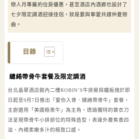
戀人月專屬的住房優惠，甚至酒店內酒廊也設計了
七夕限定調酒迎接佳侶，就是要與摯愛共譜仲夏戀
曲。
目錄
繾綣帶骨牛套餐及限定調酒
台北晶華酒店館內二樓ROBIN’S牛排屋與鐵板燒於即
日起至9月7日推出「愛你入骨．繾綣帶骨牛」套餐，
主廚選用「美國極黑牛」為主角，透過獨特的蓑衣刀
法呈現帶骨牛小排部位的特殊造型，表達外層焦香四
溢、內裡柔嫩多汁的極致口感。