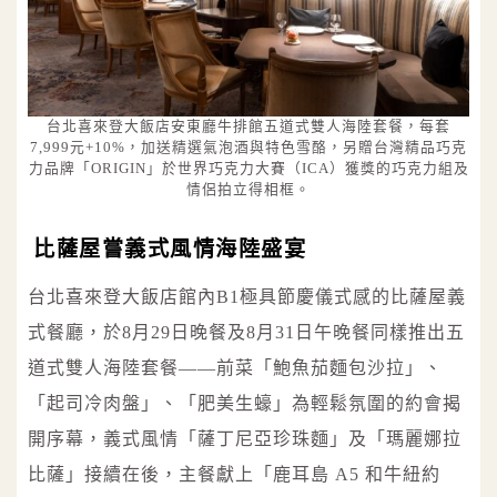
台北喜來登大飯店安東廳牛排館五道式雙人海陸套餐，每套
7,999元+10%，加送精選氣泡酒與特色雪酪，另贈台灣精品巧克
力品牌「ORIGIN」於世界巧克力大賽（ICA）獲獎的巧克力組及
情侶拍立得相框。
比薩屋嘗義式風情海陸盛宴
台北喜來登大飯店館內B1極具節慶儀式感的比薩屋義
式餐廳，於8月29日晚餐及8月31日午晚餐同樣推出五
道式雙人海陸套餐——前菜「鮑魚茄麵包沙拉」、
「起司冷肉盤」、「肥美生蠔」為輕鬆氛圍的約會揭
開序幕，義式風情「薩丁尼亞珍珠麵」及「瑪麗娜拉
比薩」接續在後，主餐獻上「鹿耳島 A5 和牛紐約