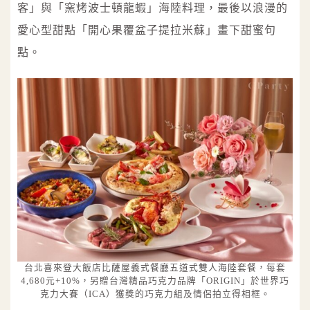
客」與「窯烤波士頓龍蝦」海陸料理，最後以浪漫的
愛心型甜點「開心果覆盆子提拉米蘇」畫下甜蜜句
點。
台北喜來登大飯店比薩屋義式餐廳五道式雙人海陸套餐，每套
4,680元+10%，另贈台灣精品巧克力品牌「ORIGIN」於世界巧
克力大賽（ICA）獲獎的巧克力組及情侶拍立得相框。