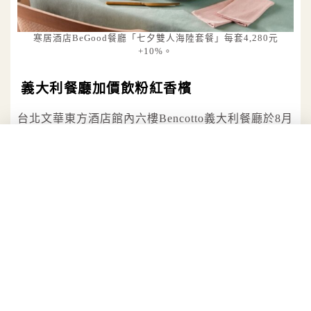
寒居酒店BeGood餐廳「七夕雙人海陸套餐」每套4,280元
+10%。
義大利餐廳加價飲粉紅香檳
台北文華東方酒店館內六樓Bencotto義大利餐廳於8月
29日晚餐及8月30日至8月31日午晚餐時段推出七夕情
人節五道式套餐——以義式經典風格的「果香佐窖藏
級風乾火腿」在味蕾上綻放美味序曲，「炙烤小透
抽」、「手工布拉塔乳酪麵餃」、「碳烤F1紐約客」
或「番紅花洋蔥海鱸魚」等豐盈香氣共譜難忘時光，
特製甜品則為象徵戀人之愛的「玫瑰拿鐵慕斯」，另
可加價享單杯粉紅香檳，與摯愛共度令人悸動的浪漫
時刻。