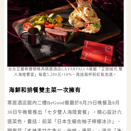
台北艾麗希爾頓格芮精選酒店LA FARFALLA餐廳「艾戀絨光 雙
人海陸饗宴」每套5,200元+10%，再送兩杯粉紅氣泡酒。
海鮮和排餐雙主菜一次擁有
寒居酒店館內二樓BeGood餐廳於8月29日晚餐及8月
30日午晚餐推出「七夕雙人海陸套餐」，精心設計六
道菜色，囊括：前菜「日本生蠔佐柚子檸檬冰沙」、
開胃菜「炙燒青甘生魚片、味噌、蘆筍」、湯品「漁