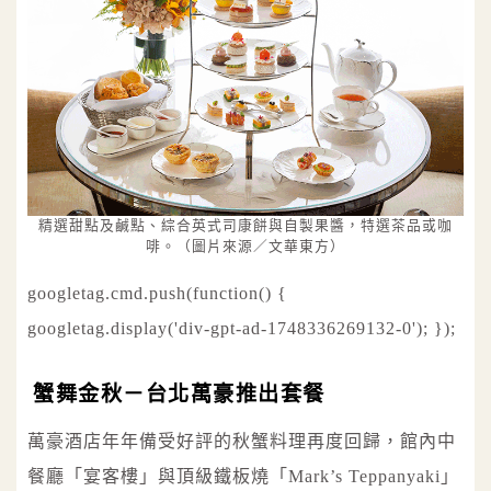
精選甜點及鹹點、綜合英式司康餅與自製果醬，特選茶品或咖
啡。（圖片來源／文華東方）
googletag.cmd.push(function() {
googletag.display('div-gpt-ad-1748336269132-0'); });
蟹舞金秋
－
台北萬豪推出套餐
萬豪酒店年年備受好評的秋蟹料理再度回歸，館內中
餐廳「宴客樓」與頂級鐵板燒「Mark’s Teppanyaki」