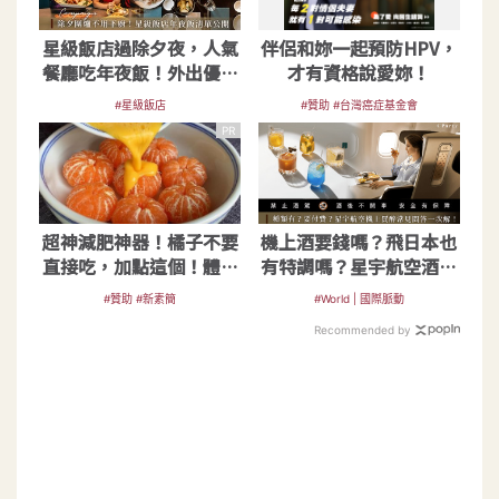
星級飯店過除夕夜，人氣
伴侶和妳一起預防HPV，
餐廳吃年夜飯！外出優雅
才有資格說愛妳！
用餐即刻預約
#星級飯店
#贊助 #台灣癌症基金會
PR
超神減肥神器！橘子不要
機上酒要錢嗎？飛日本也
直接吃，加點這個！體重
有特調嗎？星宇航空酒單
天天下降
常見問答
#贊助 #新素簡
#World | 國際脈動
Recommended by