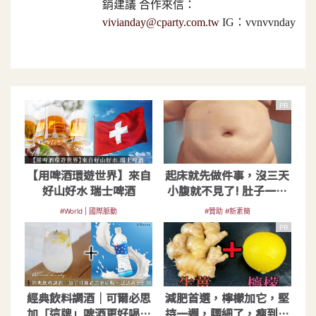
銷建議 合作來信：
vivianday@cparty.com.tw
IG：vvnvvnday
PR
【用啤酒環遊世界】來自
起床就先做件事，沒三天
好山好水 瑞士啤酒
小腹就不見了! 肚子一天
天變小！
#World | 國際脈動
#贊助 #新素簡
PR
經典飲料調酒｜可爾必思
減肥首選，檸檬加它，堅
加「這牌」啤酒更好喝！
持一週，腰細了，瘦到你