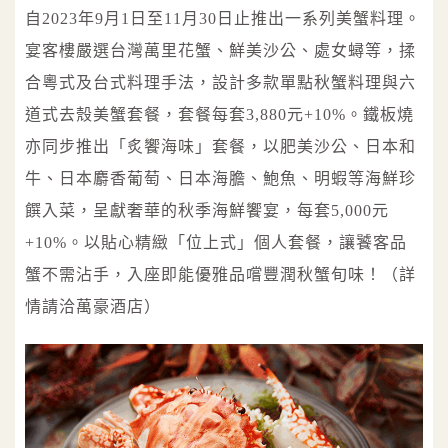
自2023年9月1日至11月30日止推出一系列美蟹料理。
宴客樓嚴選台灣萬里花蟹、鮮美沙公、處女蟳等，揉
合粵式及台式料理手法，設計多款單點秋蟹料理與六
道式去殼美蟹套餐，套餐每套3,880元+10%。鐵板燒
亦同步推出「炙饗海味」套餐，以肥美沙公、日本和
牛、日本麝香葡萄、日本海膽、鮑魚、明蝦等海鮮珍
饌入菜，呈獻奢華的秋季海鮮饗宴，每套5,000元
+10%。以貼心精緻「位上式」個人套餐，讓饕客品
蟹不需沾手，入座即能優雅品嚐豐潤秋蟹旬味！（詳
情請洽萬豪酒店）