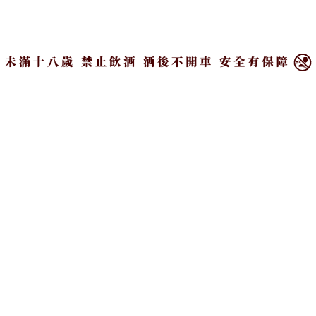
×
台北文華東方酒店Bencotto義大利餐廳「七夕情人節五道式套
餐」每套3,780元+10%，另可加價600元+10%享單杯粉紅香檳。
七夕情人節主題的大小蛋糕
此外，台北文華東方酒店「文華餅房」於即日起至8
月31日亦限定推出主題蛋糕——「天鵝之吻」大蛋