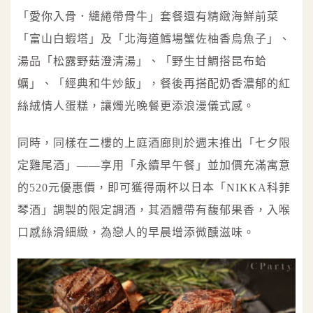
「愛你入骨．繾綣帶骨牛」套餐還有精緻海鮮前菜
「富山白蝦塔」及「北海道鱈場蟹佐柚香烏魚子」、
湯品「松露野菇澄清湯」、「野生甘鯛搭昆布蛤
蠣」、「經典和牛炒飯」，餐後再搭配奶香濃郁的紅
絲絨情人蛋糕，讓燭光晚餐更添浪漫儀式感。
同時，同樣在二樓的上庭酒廊則於週末推出「七夕限
定雞尾酒」——享用「永續早午餐」並加價充滿寓意
的520元優惠價，即可獲得兩杯以日本「NIKKA科菲
琴酒」調製的限定調酒，其酒體帶有馥郁果香，入喉
口感絲滑細緻，為戀人的早晨增添微醺滋味。