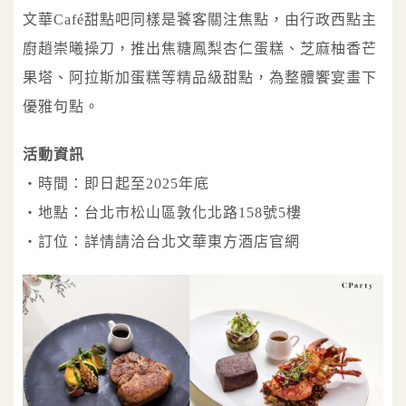
文華Café甜點吧同樣是饕客關注焦點，由行政西點主
廚趙崇曦操刀，推出焦糖鳳梨杏仁蛋糕、芝麻柚香芒
果塔、阿拉斯加蛋糕等精品級甜點，為整體饗宴畫下
優雅句點。
活動資訊
・時間：即日起至2025年底
・地點：台北市松山區敦化北路158號5樓
・訂位：詳情請洽台北文華東方酒店官網