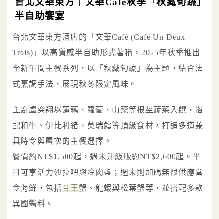
台北文華東方｜文華Café秋季「秋藏旬蔬」
半自助饗宴
台北文華東方酒店的「文華Café (Café Un Deux
Trois)」以高質感半自助形式著稱，2025年秋季推出
全新午間主餐系列，以「秋藏旬蔬」為主題，結合法
式烹調手法，展現秋冬限定風味。
主廚盧奕翔以蓮藕、蘿蔔、山藥等根莖蔬菜入饌，搭
配和牛、伊比利豬、莫瑞鱈等頂級食材，打造多道兼
具時令與層次的主餐選擇。
餐價約NT$1,500起，週末升級版約NT$2,600起。平
日可享活力沙拉吧與冷肉盤；週末則加碼無限供應當
令海鮮，包括
帝王
蟹、龍蝦與松葉蟹等，並搭配多款
異國醬料。