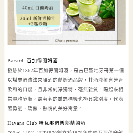
Bacardi 百加得蘭姆酒
發跡於1862年百加得蘭姆酒，是古巴聖地牙哥第一個
以煤炭過濾法來釀酒的蘭姆酒品牌，其酒液擁有芳香
柔和的口感，且非常純淨獨特、毫無雜質，喝起來相
當淡雅醇順，最著名的蝙蝠標籤也極具識別度，代表
著勇氣、驕傲、熱情的美好寓意。
Havana Club 哈瓦那俱樂部蘭姆酒
700ml / 40% / NT$570創立於1878年的哈瓦那俱樂部