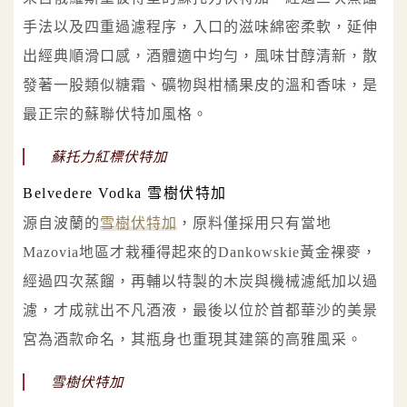
手法以及四重過濾程序，入口的滋味綿密柔軟，延伸
出經典順滑口感，酒體適中均勻，風味甘醇清新，散
發著一股類似糖霜、礦物與柑橘果皮的溫和香味，是
最正宗的蘇聯伏特加風格。
蘇托力紅標伏特加
Belvedere Vodka 雪樹伏特加
源自波蘭的
雪樹伏特加
，原料僅採用只有當地
Mazovia地區才栽種得起來的Dankowskie黃金裸麥，
經過四次蒸餾，再輔以特製的木炭與機械濾紙加以過
濾，才成就出不凡酒液，最後以位於首都華沙的美景
宮為酒款命名，其瓶身也重現其建築的高雅風采。
雪樹伏特加