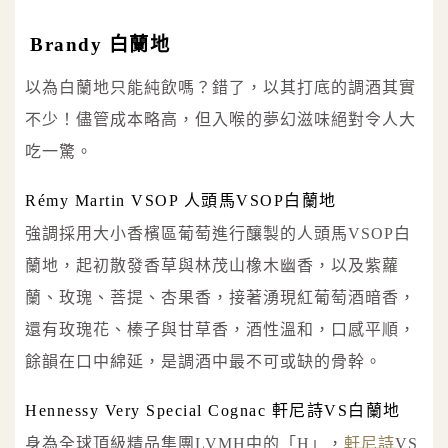
Brandy 白蘭地
以為白蘭地只能純飲嗎？錯了，以其打底的調酒其實
不少！儘管成本略高，但入喉的夢幻滋味絕對令人大
吃一驚。
Rémy Martin VSOP 人頭馬VSOP白蘭地
強調採用大小香檳區葡萄進行釀製的人頭馬VSOP白
蘭地，起初散發香草與林茂山橡木幽香，以及紫蘿
蘭、玫瑰、菩提、杏果香，接著湧現紅葡萄酒暗香，
還有玫瑰花、榛子與甘草香，酒性溫和，口感平順，
餘韻在口中綿延，是調酒中最不可或缺的骨幹。
Hennessy Very Special Cognac 軒尼詩VS白蘭地
身為全球頂級精品集團LVMH中的「H」，
軒尼詩
VS