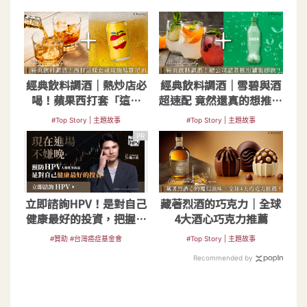
經典飲料調酒｜熱炒店必
經典飲料調酒｜雪碧與酒
喝！蘋果西打套「這幾
超速配 竟然還真的想推出
樣」就成簡易雞尾酒
罐裝雞尾酒？
#Top Story | 主題故事
#Top Story | 主題故事
PR
立即諮詢HPV！是對自己
藏著烈酒的巧克力｜全球
健康最好的投資，把握現
4大酒心巧克力推薦
在不嫌晚！
#贊助 #台灣癌症基金會
#Top Story | 主題故事
Recommended by