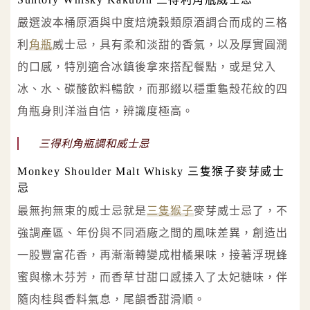
嚴選波本桶原酒與中度焙燒穀類原酒調合而成的三格
利
角瓶
威士忌，具有柔和淡甜的香氣，以及厚實圓潤
的口感，特別適合冰鎮後拿來搭配餐點，或是兌入
冰、水、碳酸飲料暢飲，而那綴以穩重龜殼花紋的四
角瓶身則洋溢自信，辨識度極高。
三得利角瓶調和威士忌
Monkey Shoulder Malt Whisky 三隻猴子麥芽威士
忌
最無拘無束的威士忌就是
三隻猴子
麥芽威士忌了，不
強調產區、年份與不同酒廠之間的風味差異，創造出
一股豐富花香，再漸漸轉變成柑橘果味，接著浮現蜂
蜜與橡木芬芳，而香草甘甜口感揉入了太妃糖味，伴
隨肉桂與香料氣息，尾韻香甜滑順。