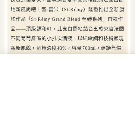
地新風尚吧！聖-雷米（St‑Rémy）隆重推出全新旗
艦作品「St‑Rémy Grand Blend 至臻系列」首款作
品——頂級調和#1，此支白蘭地結合五款來自法國
不同葡萄產區的小批次酒液，以細緻調和技術呈現
嶄新風貌，酒精濃度43%，容量700ml，建議售價
NT$1,650，全球共生產8,624瓶、台灣限量120
瓶，僅於七月上旬在在city’super超市獨家上市販
售，純飲、加冰、佐餐、調酒皆宜。
目錄
交織出風土詩篇，合奏一曲關於風土與工藝