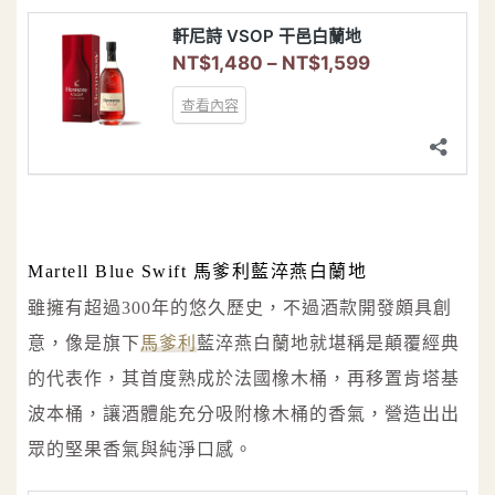
Martell Blue Swift 馬爹利藍淬燕白蘭地
雖擁有超過300年的悠久歷史，不過酒款開發頗具創
意，像是旗下
馬爹利
藍淬燕白蘭地就堪稱是顛覆經典
的代表作，其首度熟成於法國橡木桶，再移置肯塔基
波本桶，讓酒體能充分吸附橡木桶的香氣，營造出出
眾的堅果香氣與純淨口感。