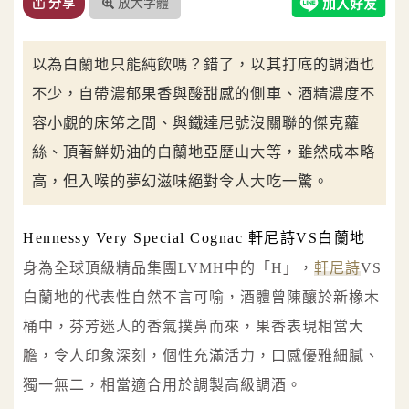
放大字體
分享
以為白蘭地只能純飲嗎？錯了，以其打底的調酒也
不少，自帶濃郁果香與酸甜感的側車、酒精濃度不
容小覷的床笫之間、與鐵達尼號沒關聯的傑克蘿
絲、頂著鮮奶油的白蘭地亞歷山大等，雖然成本略
高，但入喉的夢幻滋味絕對令人大吃一驚。
Hennessy Very Special Cognac 軒尼詩VS白蘭地
身為全球頂級精品集團LVMH中的「H」，
軒尼詩
VS
白蘭地的代表性自然不言可喻，酒體曾陳釀於新橡木
桶中，芬芳迷人的香氣撲鼻而來，果香表現相當大
膽，令人印象深刻，個性充滿活力，口感優雅細膩、
獨一無二，相當適合用於調製高級調酒。