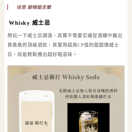
培恩 銀樽龍舌蘭
Whisky 威士忌
想玩一下威士忌調酒，其實不需要忍痛從酒櫃中搬出
貴桑桑的頂級酒款，其實用超高CP值的甜甜價威士
忌，就能輕鬆攪出超好喝滋味。