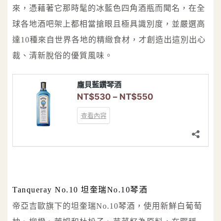
來，憑藉著它那時髦的冰藍色四角酒瓶而聞名，在全
球各地酒吧架上都相當搶眼且極具識別度，並嚴選高
達10種來自世界各地的精緻食材，才創造出這別出心
裁、清新脫俗的優質風味。
Tanqueray No.10 坦奎瑞No.10琴酒
帝亞吉歐旗下的坦奎瑞No.10琴酒，使用新鮮白葡萄