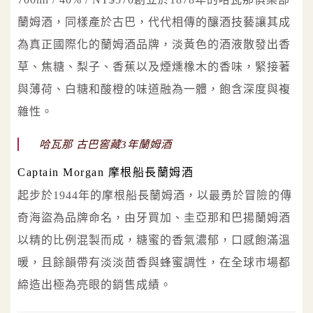
蘭姆酒，同樣產於古巴，代代相傳的釀酒技藝讓其成
為真正國際化的蘭姆酒品牌，淡黃色的酒液散發出香
草、焦糖、梨子、香蕉以及煙燻橡木的香味，緊接著
與薄荷、白糖和酸橙的味道融為一體，飽含深度與複
雜性。
哈瓦那 古巴窖藏3年蘭姆酒
Captain Morgan 摩根船長蘭姆酒
起步於1944年的摩根船長蘭姆酒，以最勇於冒險的傳
奇海盜為品牌命名，由牙買加、圭亞那和巴揚蘭姆酒
以精的比例混製而成，糖蜜的香氣濃郁，口感飽滿溫
暖，且餘韻帶有淡淡茴香與蜂蜜調性，在全球市場都
締造出極為亮眼的銷售成績。