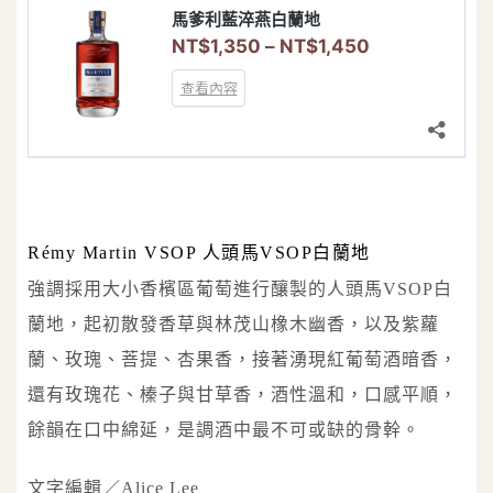
Rémy Martin VSOP 人頭馬VSOP白蘭地
強調採用大小香檳區葡萄進行釀製的人頭馬VSOP白
蘭地，起初散發香草與林茂山橡木幽香，以及紫蘿
蘭、玫瑰、菩提、杏果香，接著湧現紅葡萄酒暗香，
還有玫瑰花、榛子與甘草香，酒性溫和，口感平順，
餘韻在口中綿延，是調酒中最不可或缺的骨幹。
文字編輯／Alice Lee