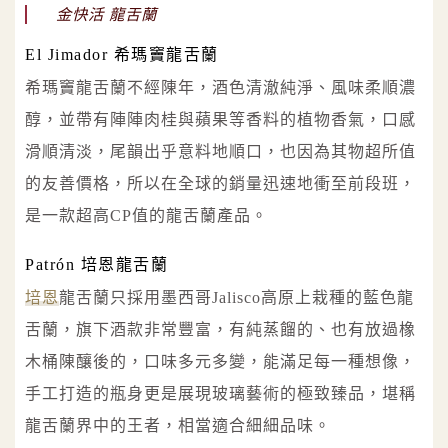
金快活 龍舌蘭
El Jimador 希瑪竇龍舌蘭
希瑪竇龍舌蘭不經陳年，酒色清澈純淨、風味柔順濃
醇，並帶有陣陣肉桂與蘋果等香料的植物香氣，口感
滑順清淡，尾韻出乎意料地順口，也因為其物超所值
的友善價格，所以在全球的銷量迅速地衝至前段班，
是一款超高CP值的龍舌蘭產品。
Patrón 培恩龍舌蘭
培恩
龍舌蘭只採用墨西哥Jalisco高原上栽種的藍色龍
舌蘭，旗下酒款非常豐富，有純蒸餾的、也有放過橡
木桶陳釀後的，口味多元多變，能滿足每一種想像，
手工打造的瓶身更是展現玻璃藝術的極致臻品，堪稱
龍舌蘭界中的王者，相當適合細細品味。