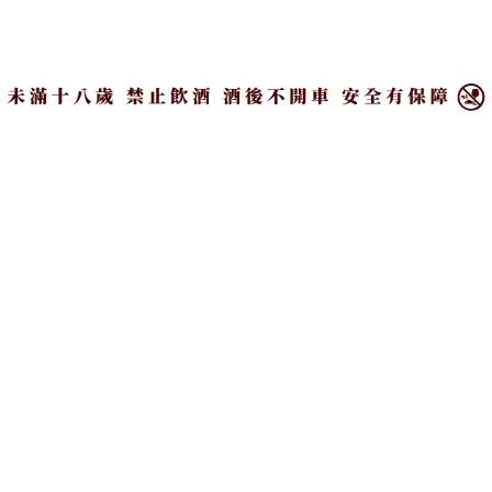
的白蘭地樂章
×
象徵品牌百年釀造工藝與創新精神的完美結晶「聖-雷
米法國白蘭地至臻系列-頂級調和#1」由首席女性調酒
師瑟希•胡冬（Cécile Roudaut）悉心通過選擇五款來
自法國不同葡萄產區的小批次生命之水（eaux-de-
vie），以精確控制釀造時程以及調配技藝，透過縝密
調和打造出一款集法式經典與當代表達於一身的頂級
白蘭地之作。
豐富和諧風格酒液（The Abundant）於前蘇玳酒桶中
陳年，蜂蜜和蜜餞的風味是至臻系列酒款頂級調和的
基礎；精緻平衡風格酒液（The Delicate）其核心風
味柔順且帶有異國風情，增添橙果香氣跟玫瑰花香，
也展現出了絕佳的平衡口感；卓越力量風格酒液