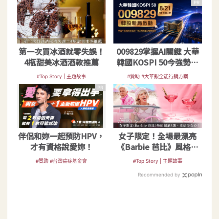
PR
第一次買冰酒就零失誤！
009829掌握AI關鍵 大華
4瓶甜美冰酒酒款推薦
韓國KOSPI 50今強勢開
募
#Top Story | 主題故事
#贊助 #大華銀全能行銷方案
PR
伴侶和妳一起預防HPV，
女子限定！全場最漂亮
才有資格說愛妳！
《Barbie 芭比》風格粉
紅調酒5選
#贊助 #台灣癌症基金會
#Top Story | 主題故事
Recommended by