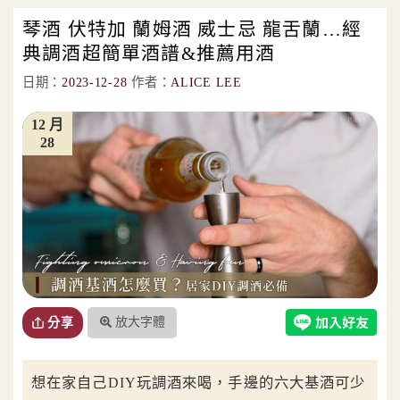
琴酒 伏特加 蘭姆酒 威士忌 龍舌蘭…經
典調酒超簡單酒譜&推薦用酒
日期：
2023-12-28
作者：
ALICE LEE
12 月
28
放大字體
分享
想在家自己DIY玩調酒來喝，手邊的六大基酒可少