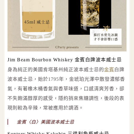
Jim Beam Bourbon Whiskey 金賓白牌波本威士忌
身為純正的美國肯塔基州純正波本威士忌的
金賓
白牌
波本威士忌，始於1795年，金琥珀光澤中散發濃郁香
氣，有著橡木桶香氣與香草味道，口感清爽芳香，卻
不失飽滿醇厚的感受，隱約捎來焦糖調性，後段的表
現則較為辛辣，常被應用於調酒。
金賓〈白〉美國波本威士忌
Suntory Whisky Kakubin 三得利角瓶威士忌