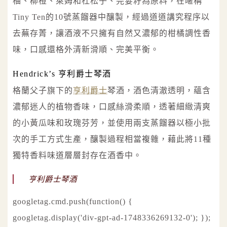
柚、柳橙、萊姆和杜松子、芫荽籽為原料，在暱稱
Tiny Ten的10號蒸餾器中釀製，經過道道講究程序以
去蕪存菁，讓酒液不只擁有自然又濃郁的柑橘調性香
味，口感還格外清新滑順、完美平衡。
Hendrick’s 亨利爵士琴酒
格蘭父子旗下的
亨利爵士
琴酒，酒色清澈透明，蘊含
濃郁迷人的植物香味，口感絲滑柔順，透著細緻清爽
的小黃瓜味和玫瑰芬芳，並使用兩支蒸餾器以極小批
次的手工方式生產，釀製過程相當複雜，藉此將11種
獨特香料味道層層封存在酒香中。
亨利爵士琴酒
googletag.cmd.push(function() {
googletag.display('div-gpt-ad-1748336269132-0'); });