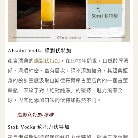
Absolut Vodka 絕對伏特加
產自瑞典的
絕對伏特加
，在1979年問世，口感醇厚濃
郁、滑順綿密、富有層次，絕不添加糖分，其經典瓶
身的設計靈感汲取自斯德哥爾摩古董店內的一個古董
藥瓶，表達了對「絕對純淨」的堅持，魅力風靡全
球，與其他添加口味的伏特加截然不同。
絕對伏特加-原味
Stoli Vodka 蘇托力伏特加
來自俄羅斯聖彼得堡的蘇托力伏特加，經過三次蒸餾