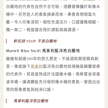
白蘭地的代表性自然不言可喻，酒體曾陳釀於新橡木
桶中，芬芳迷人的香氣撲鼻而來，果香表現相當大
膽，令人印象深刻，個性充滿活力，口感優雅細膩、
獨一無二，相當適合用於調製高級調酒。
軒尼詩 VSOP 干邑白蘭地
Martell Blue Swift 馬爹利藍淬燕白蘭地
雖擁有超過300年的悠久歷史，不過酒款開發頗具創
意，像是旗下
馬爹利
藍淬燕白蘭地就堪稱是顛覆經典
的代表作，其首度熟成於法國橡木桶，再移置肯塔基
波本桶，讓酒體能充分吸附橡木桶的香氣，營造出出
眾的堅果香氣與純淨口感。
馬爹利藍淬燕白蘭地