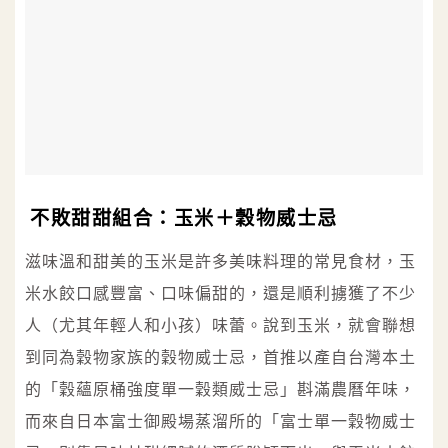
不敗甜甜組合：玉米＋穀物威士忌
滋味溫和甜美的玉米是許多美味料理的常見食材，玉
米水餃口感豐富、口味偏甜的，還是順利擄獲了不少
人（尤其年輕人和小孩）味蕾。說到玉米，就會聯想
到同為穀物家族的穀物威士忌，首推以產自台灣本土
的「穀蘊原桶強度單一穀類威士忌」斟滿農曆年味，
而來自日本富士御殿場蒸溜所的「富士單一穀物威士