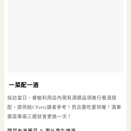
一菜配一酒
採訪當日，睿敏利用店內現有酒類品項進行餐酒搭
配，提供給CParty讀者參考！而且要吃要快喔！酒單
跟菜單兩三週就會更換一次！
鹽昆布高麗菜 X 惠比壽生啤酒