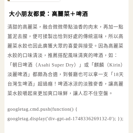
大小朋友都愛：高麗菜＋啤酒
清甜的高麗菜，融合微微帶點油香的肉末，再加一點
薑泥去腥，便可揉製出恰到好處的傳統滋味，所以高
麗菜水餃也因此廣獲大眾的喜愛與接受。因為高麗菜
水餃的口味清淡，推薦搭配風味清爽的啤酒，如：
「朝日啤酒（Asahi Super Dry）」或「麒麟（Kirin）
淡麗啤酒」都頗為合適，到餐廳也可以拿一支「18天
台灣生啤酒」超過癮！啤酒冰涼的淡雅麥香，讓高麗
菜水餃嚼起來更加爽口味鮮，讓人忍不住空盤。
googletag.cmd.push(function() {
googletag.display('div-gpt-ad-1748336269132-0'); });