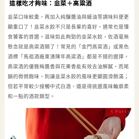
這樣吃才夠味：韭菜＋高粱酒
韭菜口味較重，再加入純釀醬油與蠔油等調味料便更
顯重口了！韭菜水餃不只是長輩的喜好，通常也是懂
食饕客的首選。滋味如此夠勁的韭菜水餃，佐酒毫無
懸念就是高粱酒類了！常見的「金門高粱酒」或黑色
酒標「馬祖酒廠東湧陳年高粱酒」都是不錯的選擇，
高粱酒的優雅梅醬香與花果香能有效去油解膩，而尾
韻的微微麴味，則讓韭菜水餃的風味更顯圓滑飽滿；
但若平常較少接觸中式白酒，還是得挑選風味輪廓柔
和一點的酒款類型。