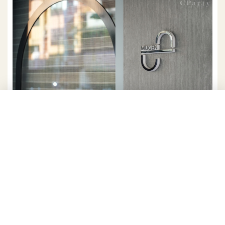
無限清酒吧的門口設計相當別緻，彷彿上揚的嘴角與微笑時的咪
咪眼，迎接著客人！
無限清酒吧 MUGEN Sake Bar
地址：台北市大安區樂利路40號
電話：02-2378-0655