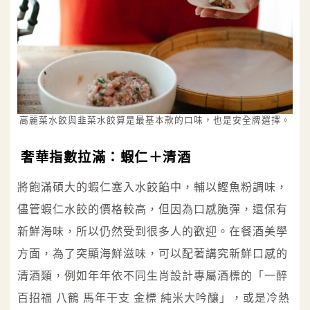
高麗菜水餃與韭菜水餃算是最基本款的口味，也是安全牌選擇。
奢華指數拉滿：蝦仁＋清酒
將飽滿碩大的蝦仁塞入水餃餡中，輔以鰹魚粉調味，
儘管蝦仁水餃的價格較高，但因為口感脆彈，還保有
新鮮海味，所以仍然受到很多人的歡迎。在餐酒美學
方面，為了突顯海鮮滋味，可以配著講究新鮮口感的
清酒類，例如年年依不同生肖設計專屬酒標的「一醉
百招福 八鶴 馬年干支 金標 純米大吟釀」，或是冷熱