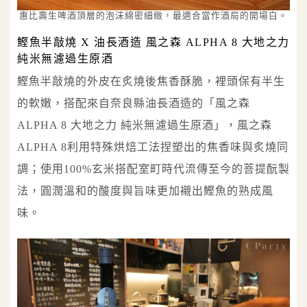
惠比壽生啤酒頂層的泡沫綿密細緻，最適合當作酒局的開場白。
鰹魚半敲燒 X 油長酒造 風之森 ALPHA 8 大地之力
純米無濾過生原酒
鰹魚半敲燒的外皮在炙燒後焦香酥脆，裡頭保有半生
的軟嫩，搭配來自奈良縣油長酒造的「風之森
ALPHA 8 大地之力 純米無濾過生原酒」，風之森
ALPHA 8利用特殊烘焙工法捏塑出的焦香味與炙燒同
調；使用100%玄米搭配室町時代流傳至今的菩提酛製
法，圓潤溫和的酸度與旨味更加襯出鰹魚的熟成風
味。