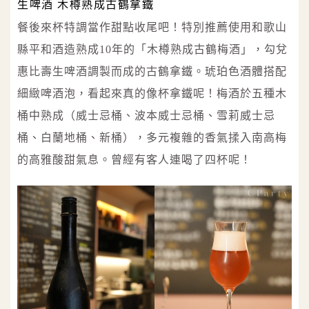
生啤酒 木樽熟成古鶴拿鐵
餐後來杯特調當作甜點收尾吧！特別推薦使用和歌山
縣平和酒造熟成10年的「木樽熟成古鶴梅酒」，勾兌
惠比壽生啤酒調製而成的古鶴拿鐵。琥珀色酒體搭配
細緻啤酒泡，看起來真的像杯拿鐵呢！梅酒於五種木
桶中熟成（威士忌桶、波本威士忌桶、雪莉威士忌
桶、白蘭地桶、新桶），多元複雜的香氣揉入南高梅
的高雅酸甜氣息。曾經有客人連喝了四杯呢！