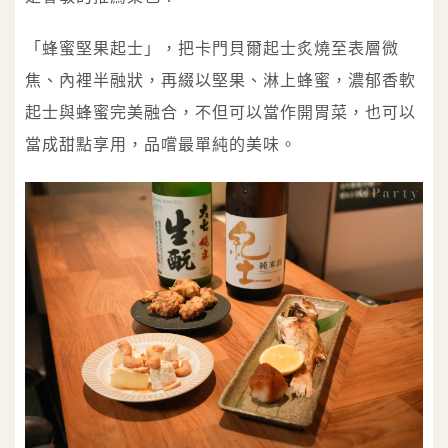
「蜂蜜堅果起士」，把卡門貝爾起士炙燒至表層微
焦、內裡半融狀，再綴以堅果、淋上蜂蜜，濃郁香軟
起士與蜂蜜完美融合，不但可以當作開胃菜，也可以
當成甜點享用，品嚐最單純的美味。