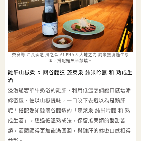
奈良縣 油長酒造 風之森 ALPHA 8 大地之力 純米無濾過生原
酒，搭配鰹魚半敲燒。
雞肝山椒煮 X 關谷釀造 蓬萊泉 純米吟釀 和 熟成生
酒
浸泡過奢華牛奶浴的雞肝，利用低溫烹調讓口感增添
綿密感，佐以山椒提味，一口咬下去還以為是鵝肝
呢！搭配愛知縣關谷釀造的「蓬萊泉 純米吟釀 和 熟
成生酒」，透過低溫熟成法，保留瓜果類的酸甜苦
韻，酒體顯得更加飽滿圓潤，與雞肝的綿密口感相得
益彰。