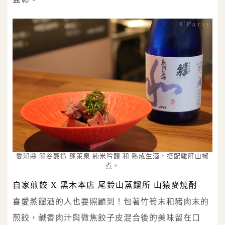
愛知縣 關谷釀造 蓬萊泉 純米吟釀 和 熟成生酒，搭配雞肝山椒
煮。
自家煎餃 X 黑木本店 尾鈴山蒸餾所 山猿麥燒酎
喜愛蒸餾酒的人也要照顧到！包著竹筍末和豬肉末的
煎餃，鹹香肉汁與微焦餃子皮混合後的美味留在口