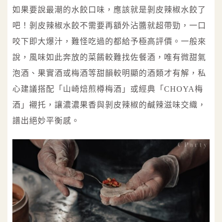
如果要說最潮的水餃口味，應該就是剝皮辣椒水餃了
吧！剝皮辣椒水餃不需要再額外沾醬就超帶勁，一口
咬下即大爆汁，難怪吃過的都給予極高評價。一般來
說，風味如此奔放的菜餚較難找佐餐酒，唯有微甜氣
泡酒、果實酒或梅酒等甜韻較明顯的酒類才有解，私
心建議搭配「山崎焙煎樽梅酒」或經典「CHOYA梅
酒」襯托，讓濃濃果香與剝皮辣椒的鹹辣滋味交織，
譜出絕妙平衡感。