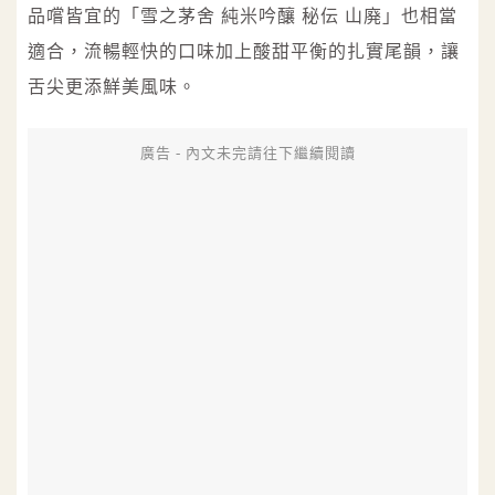
品嚐皆宜的「雪之茅舍 純米吟釀 秘伝 山廃」也相當
適合，流暢輕快的口味加上酸甜平衡的扎實尾韻，讓
舌尖更添鮮美風味。
廣告 - 內文未完請往下繼續閱讀