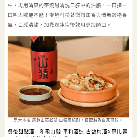
中，再用清爽的麥燒酎清洗口腔中的油脂，一口接一
口叫人欲罷不能！麥燒酎帶著微微焦香與清新穀物香
氣，口感清甜，加幾顆冰塊後飲用更加順口。
黑木本店 尾鈴山蒸餾所 山猿麥燒酎，搭配鹹香自家煎餃。
餐後甜點酒：和歌山縣 平和酒造 古鶴梅酒X惠比壽