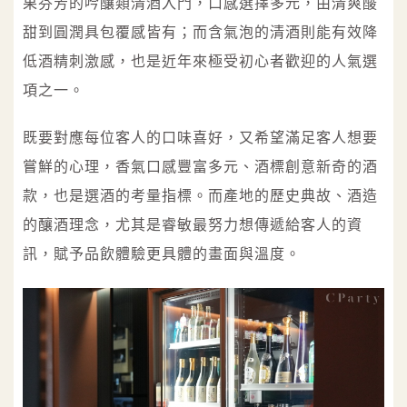
果芬芳的吟釀類清酒入門，口感選擇多元，由清爽酸
甜到圓潤具包覆感皆有；而含氣泡的清酒則能有效降
低酒精刺激感，也是近年來極受初心者歡迎的人氣選
項之一。
既要對應每位客人的口味喜好，又希望滿足客人想要
嘗鮮的心理，香氣口感豐富多元、酒標創意新奇的酒
款，也是選酒的考量指標。而產地的歷史典故、酒造
的釀酒理念，尤其是睿敏最努力想傳遞給客人的資
訊，賦予品飲體驗更具體的畫面與溫度。