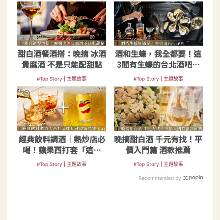
甜白酒餐酒搭：晚摘 冰酒
酒和生蠔，我全都要！這
貴腐酒 不是只能配甜點
3間有生蠔的台北酒吧一
定要打卡的吧
#Top Story | 主題故事
#Top Story | 主題故事
經典飲料調酒｜熱炒店必
晚摘甜白酒 千元有找！平
喝！蘋果西打套「這幾
價入門篇 酒款推薦
樣」就成簡易雞尾酒
#Top Story | 主題故事
#Top Story | 主題故事
Recommended by