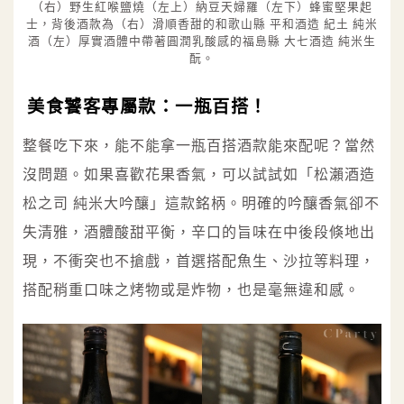
（右）野生紅喉鹽燒（左上）納豆天婦羅（左下）蜂蜜堅果起
士，背後酒款為（右）滑順香甜的和歌山縣 平和酒造 紀土 純米
酒（左）厚實酒體中帶著圓潤乳酸感的福島縣 大七酒造 純米生
酛。
美食饕客專屬款：一瓶百搭！
整餐吃下來，能不能拿一瓶百搭酒款能來配呢？當然
沒問題。如果喜歡花果香氣，可以試試如「松瀨酒造
松之司 純米大吟釀」這款銘柄。明確的吟釀香氣卻不
失清雅，酒體酸甜平衡，辛口的旨味在中後段倏地出
現，不衝突也不搶戲，首選搭配魚生、沙拉等料理，
搭配稍重口味之烤物或是炸物，也是毫無違和感。