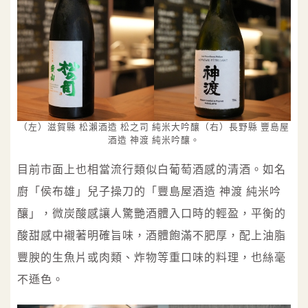
（左）滋賀縣 松瀨酒造 松之司 純米大吟釀（右）長野縣 豐島屋
酒造 神渡 純米吟釀。
目前市面上也相當流行類似白葡萄酒感的清酒。如名
廚「侯布雄」兒子操刀的「豐島屋酒造 神渡 純米吟
釀」，微炭酸感讓人驚艷酒體入口時的輕盈，平衡的
酸甜感中襯著明確旨味，酒體飽滿不肥厚，配上油脂
豐腴的生魚片或肉類、炸物等重口味的料理，也絲毫
不遜色。