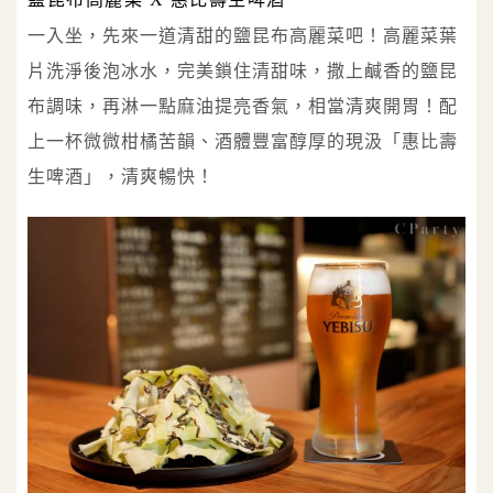
一入坐，先來一道清甜的鹽昆布高麗菜吧！高麗菜葉
片洗淨後泡冰水，完美鎖住清甜味，撒上鹹香的鹽昆
布調味，再淋一點麻油提亮香氣，相當清爽開胃！配
上一杯微微柑橘苦韻、酒體豐富醇厚的現汲「惠比壽
生啤酒」，清爽暢快！