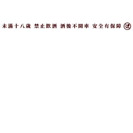
營業時間：週二至週六18:00-00:00，週日與週一公
×
休
文字編輯／Alice Lee
照片攝影／Kelly Ker
主圖設計／Evelyn Lin
溫馨提醒：未滿18歲請勿飲酒，飲酒過量，有害健
康，禁止酒駕！
ALICE LEE
偏好低酒精酒類和甜點的金牛女，希望
藉由文字來推廣餐酒飲食風尚。平日裡