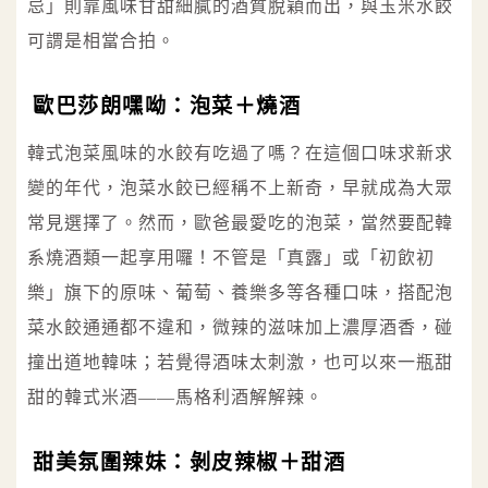
忌」則靠風味甘甜細膩的酒質脫穎而出，與玉米水餃
可謂是相當合拍。
歐巴莎朗嘿呦：泡菜＋燒酒
韓式泡菜風味的水餃有吃過了嗎？在這個口味求新求
變的年代，泡菜水餃已經稱不上新奇，早就成為大眾
常見選擇了。然而，歐爸最愛吃的泡菜，當然要配韓
系燒酒類一起享用囉！不管是「真露」或「初飲初
樂」旗下的原味、葡萄、養樂多等各種口味，搭配泡
菜水餃通通都不違和，微辣的滋味加上濃厚酒香，碰
撞出道地韓味；若覺得酒味太刺激，也可以來一瓶甜
甜的韓式米酒——馬格利酒解解辣。
甜美氛圍辣妹：剝皮辣椒＋甜酒