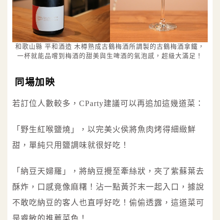
和歌山縣 平和酒造 木樽熟成古鶴梅酒所調製的古鶴梅酒拿鐵，
一杯就能品嚐到梅酒的甜美與生啤酒的氣泡感，超級大滿足！
同場加映
若訂位人數較多，CParty建議可以再追加這幾道菜：
「野生紅喉鹽燒」，以完美火侯將魚肉烤得細緻鮮
甜，單純只用鹽調味就很好吃！
「納豆天婦羅」，將納豆攪至牽絲狀，夾了紫蘇葉去
酥炸，口感竟像麻糬！沾一點黃芥末一起入口，據說
不敢吃納豆的客人也直呼好吃！偷偷透露，這道菜可
是睿敏的推薦菜色！