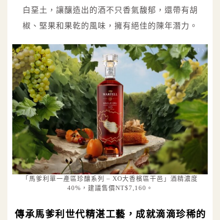
白堊土，讓釀造出的酒不只香氣馥郁，還帶有胡
椒、堅果和果乾的風味，擁有絕佳的陳年潛力。
「馬爹利單一產區珍釀系列 – XO大香檳區干邑」酒精濃度
40%，建議售價NT$7,160。
傳承馬爹利世代精湛工藝，成就滴滴珍稀的