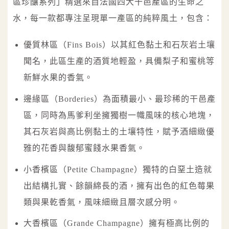
區珍釀系列」精選來自法國四大干邑產區的生命之
水，每一款都專注呈現單一產區的純粹風土，包含：
優質林區（Fins Bois）以其紅色黏土和石灰岩土壤
聞名，此區生產的酒質地輕盈，具備梨子和蜜桃等
新鮮水果的香氣。
邊緣區（Borderies）為面積最小、最珍稀的干邑產
區，同時為馬爹利坐擁獨樹一幟風味的核心地塊，
其石灰岩與高比例黏土的土壤特性，賦予酒細緻優
雅的花香與馥郁蜜餞水果香氣。
小香檳區（Petite Champagne）獨特的白堊土造就
出結構扎實、餘韻綿長的酒，擁有出色的紅色莓果
類與果乾香氣，風味細緻且層次感分明。
大香檳區（Grande Champagne）擁有極高比例的