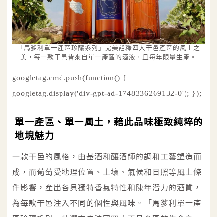
「馬爹利單一產區珍釀系列」完美詮釋四大干邑產區的風土之
美，每一款干邑皆來自單一產區的酒液，且每年限量生產。
googletag.cmd.push(function() {
googletag.display('div-gpt-ad-1748336269132-0'); });
單一產區、單一風土，藉此品味極致純粹的
地塊魅力
一款干邑的風格，由基酒和釀酒師的調和工藝塑造而
成，而葡萄受地理位置、土壤、氣候和日照等風土條
件影響，產出各具獨特香氣特性和陳年潛力的酒質，
為每款干邑注入不同的個性與風味。「馬爹利單一產