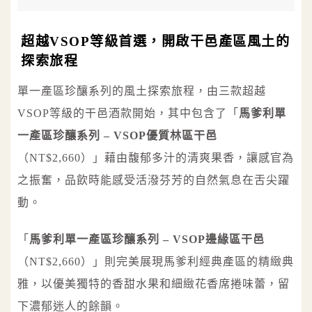
超越VSOP等級首選，開啟干邑產區風土的
探索旅程
單一產區珍釀系列的風土探索旅程，由三款超越
VSOP等級的干邑酒款開始，其中包含了「
馬爹利單
一產區珍釀系列 – VSOP優質林區干邑
（NT$2,660）」藉由馥郁多汁的清爽果香，讓感官為
之振奮，品飲時能感受活潑芬芳的自然氣息在舌尖躍
動。
「
馬爹利單一產區珍釀系列 – VSOP邊緣區干邑
（NT$2,660）」則完美展現馬爹利經典產區的精緻典
雅，以優美獨特的香甜水果和細緻花香席捲味蕾，留
下濃郁迷人的餘韻。