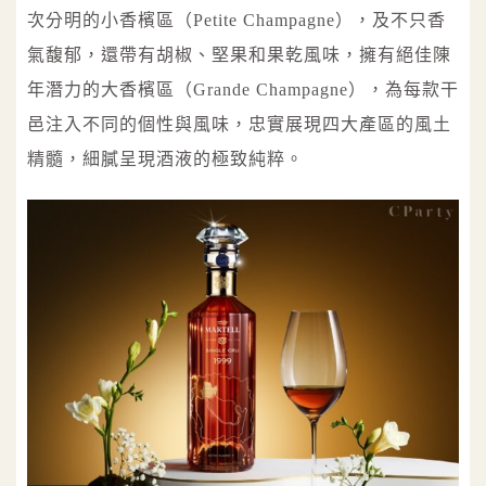
次分明的小香檳區（Petite Champagne），及不只香
氣馥郁，還帶有胡椒、堅果和果乾風味，擁有絕佳陳
年潛力的大香檳區（Grande Champagne），為每款干
邑注入不同的個性與風味，忠實展現四大產區的風土
精髓，細膩呈現酒液的極致純粹。