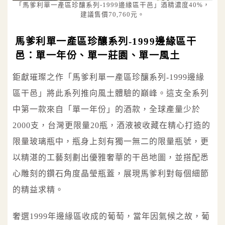
「馬爹利單一產區珍釀系列-1999邊緣區干邑」酒精濃度40%，
建議售價70,760元。
馬爹利單一產區珍釀系列-1999邊緣區干
邑：單一年份、單一莊園、單一風土
鉅獻璀璨之作「馬爹利單一產區珍釀系列-1999邊緣
區干邑」將此系列推向風土體驗的巔峰。這支全系列
中第一款來自「單一年份」的酒款，全球產量少於
2000支，台灣更限量20瓶，酒液被收藏在精心打造的
限量玻璃瓶中，瓶身上刻有獨一無二的限量瓶號，更
以精湛的工藝刻劃出優雅奢華的干邑地圖，並搭配悉
心雕刻的鑽石角度晶瑩瓶蓋，展現馬爹利對每個細節
的精益求精。
奢選1999年邊緣區收成的葡萄，當年因氣候之故，葡