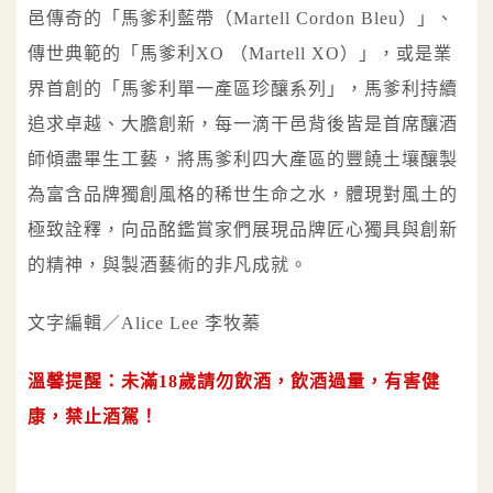
邑傳奇的「馬爹利藍帶（Martell Cordon Bleu）」、
傳世典範的「馬爹利XO （Martell XO）」，或是業
界首創的「馬爹利單一產區珍釀系列」，馬爹利持續
追求卓越、大膽創新，每一滴干邑背後皆是首席釀酒
師傾盡畢生工藝，將馬爹利四大產區的豐饒土壤釀製
為富含品牌獨創風格的稀世生命之水，體現對風土的
極致詮釋，向品酩鑑賞家們展現品牌匠心獨具與創新
的精神，與製酒藝術的非凡成就。
文字編輯／Alice Lee 李牧蓁
溫馨提醒：未滿18歲請勿飲酒，飲酒過量，有害健
康，禁止酒駕！