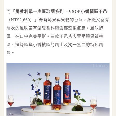
而「
馬爹利單一產區珍釀系列 – VSOP小香檳區干邑
（NT$2,660）」帶有莓果與果乾的香氣，細緻又富有
層次的風味帶有溫暖香料與濃郁堅果氣息，風味醇
厚，在口中完美平衡。三款干邑皆忠實呈現優質林
區、邊緣區與小香檳區的風土及獨一無二的特色風
味。