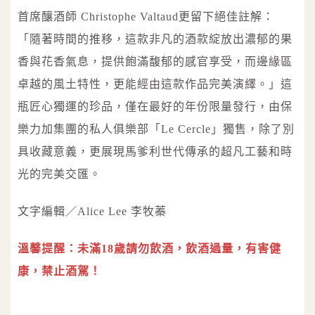
首席釀酒師 Christophe Valtaud更留下絕佳註解：
「隨著時間的推移，這款非凡的酒款綻放出濃郁的果
香與花香氣息，提供飽滿馥郁的感官享受，而邊緣區
卓越的風土特性，更能經由這款作品完美演繹。」這
瓶匠心獨運的珍品，僅在最好的年份限量發行，由保
樂力加集團的私人俱樂部「Le Cercle」獨售，除了別
具收藏意義，更展現馬爹利世代傳承的超凡工藝和時
光的完美交匯。
文字編輯／Alice Lee 李牧蓁
溫馨提醒：未滿18歲請勿飲酒，飲酒過量，有害健
康，禁止酒駕！