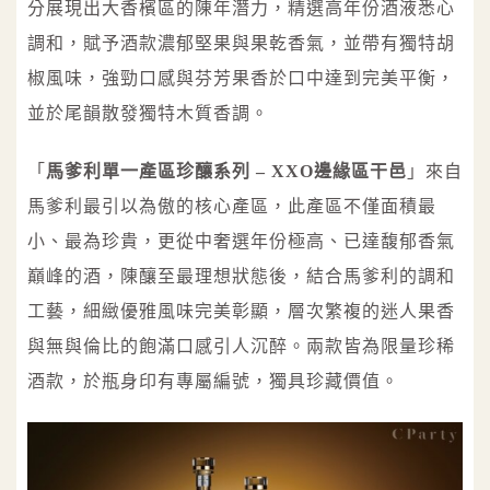
分展現出大香檳區的陳年潛力，精選高年份酒液悉心
調和，賦予酒款濃郁堅果與果乾香氣，並帶有獨特胡
椒風味，強勁口感與芬芳果香於口中達到完美平衡，
並於尾韻散發獨特木質香調。
「
馬爹利單一產區珍釀系列 – XXO邊緣區干邑
」來自
馬爹利最引以為傲的核心產區，此產區不僅面積最
小、最為珍貴，更從中奢選年份極高、已達馥郁香氣
巔峰的酒，陳釀至最理想狀態後，結合馬爹利的調和
工藝，細緻優雅風味完美彰顯，層次繁複的迷人果香
與無與倫比的飽滿口感引人沉醉。兩款皆為限量珍稀
酒款，於瓶身印有專屬編號，獨具珍藏價值。