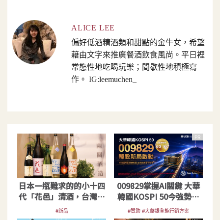
ALICE LEE
偏好低酒精酒類和甜點的金牛女，希望
藉由文字來推廣餐酒飲食風尚。平日裡
常態性地吃喝玩樂；間歇性地積極寫
作。 IG:leemuchen_
PR
日本一瓶難求的的小十四
009829掌握AI關鍵 大華
代「花邑」清酒，台灣也
韓國KOSPI 50今強勢開
喝得到了！
募
#新品
#贊助 #大華銀全能行銷方案