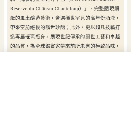
Réserve du Château Chanteloup）」，完整體現細
緻的風土釀造藝術，奢選稀世罕見的高年份酒液，
帶來空前絕後的曠世珍釀；此外，更以超凡技藝打
造專屬璀璨瓶身，展現世紀傳承的絕世工藝和卓越
的品質，為全球鑑賞家帶來前所未有的極致品味，
造就三個世紀以來無可比擬的頂尖干邑領導風範，
奠定全球至高的聲望。
目錄
世紀珍藏干邑 臻選大香檳區近一世紀的時
光與工藝 絕世佳釀台灣僅兩瓶