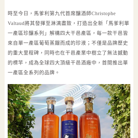
時至今日，馬爹利第九代首席釀酒師Christophe
Valtaud將其發揮至淋漓盡致，打造出全新「馬爹利單
一產區珍釀系列」解構四大干邑產區，每一款干邑皆
來自單一產區葡萄蒸餾而成的珍液；不僅是品牌歷史
的重大里程碑，同時也在干邑產業中樹立了無法撼動
的標竿，成為全球四大頂級干邑酒廠中，首間推出單
一產區全系列的品牌。