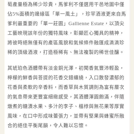
萄產量極為稀少珍貴，馬爹利不僅選用干邑地圖中僅
佔5%面積的邊緣區「單一風土」，珍罕酒液更來自馬
爹利最重要的「單一莊園」Gallienne Estate，以頂尖
工藝映現該年份的獨特風味，彰顯匠心獨具的精神，
將彼時絕無僅有的產區風貌和氣候條件融匯成滴滴珍
稀的頂級酒液，打造極稀有、無法複製的稀世佳釀。
其琥珀色酒體帶有淡金銅光澤，初聞香氣豐沛輕盈，
檸檬的鮮香與菩提的花香交錯纏繞，入口散發濃郁的
花香與柔軟的辛香料，而香草與木質調則為富有層次
的氣息帶來更豐富細緻感受，其酒體渾圓飽滿，伴隨
燉煮的糖漬水果、多汁的李子、榲桲與無花果等厚實
風味，在口中形成味蕾張力，並帶有堅果與蜂蜜所融
合的絕佳平衡尾韻，令人難以忘懷。