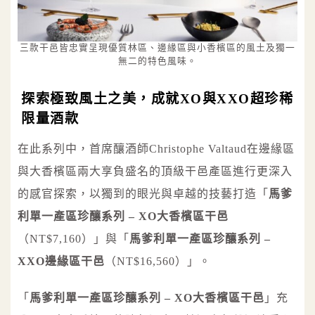
三款干邑皆忠實呈現優質林區、邊緣區與小香檳區的風土及獨一
無二的特色風味。
探索極致風土之美，成就XO與XXO超珍稀
限量酒款
在此系列中，首席釀酒師Christophe Valtaud在邊緣區
與大香檳區兩大享負盛名的頂級干邑產區進行更深入
的感官探索，以獨到的眼光與卓越的技藝打造「
馬爹
利單一產區珍釀系列 – XO大香檳區干邑
（NT$7,160）」與「
馬爹利單一產區珍釀系列 –
XXO邊緣區干邑
（NT$16,560）」。
「
馬爹利單一產區珍釀系列 – XO大香檳區干邑
」充