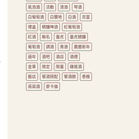
氣泡酒
活動
清酒
琴酒
白葡萄酒
白蘭地
白酒
百富
禮盒
精釀啤酒
紅葡萄酒
紅酒
聯名
臺虎
臺虎精釀
葡萄酒
調酒
貴酒
農曆新年
過年
酒吧
酒店
酒禮
瓶
金車
限定
限量
雞尾酒
飯店
餐酒搭配
餐酒館
香檳
品
高粱酒
麥卡倫