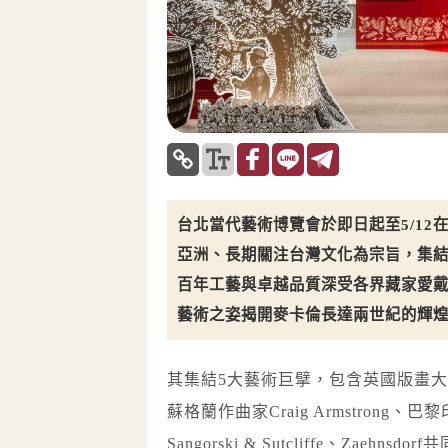
台北當代藝術博覽會於即日起至5/1
亞洲、長期關注台灣文化為宗旨，集
百年工藝與卓越品質深受各界藏家愛
藝術之姿揭開麥卡倫長達兩世紀的輝
其集結5大藝術巨擘，包含英國版畫大師An
蘇格蘭作曲家Craig Armstrong、巴黎印
Sangorski & Sutcliffe、Zaeh