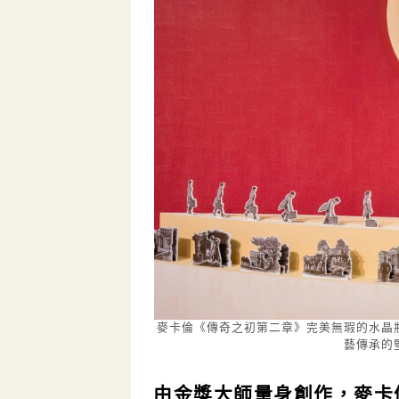
麥卡倫《傳奇之初第二章》完美無瑕的水晶
藝傳承的
由金獎大師量身創作，麥卡