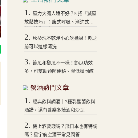
1.
壓力大讓人睡不好？5 招「減壓
放鬆技巧」：腹式呼吸、漸進式拉
伸，讓你一夜好眠！
2.
秋葵洗不乾淨小心吃進蟲！吃之
前可以這樣清洗
3.
節瓜和櫛瓜不一樣！節瓜功效
多，可幫助預防便秘、降低膽固醇
餐酒熱門文章
1.
經典飲料調酒｜7種乳酸菌飲料
酒譜，還有養樂多燒酒和沙瓦
2.
機上酒要錢嗎？飛日本也有特調
嗎？星宇航空酒單常見問答