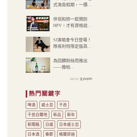
式海島假期，一價搞
定食宿玩樂，省錢更
省心！
PR
伴侶和妳一起預防
HPV，才有資格說愛
妳！
SJ演唱會今日登場！
隊長利特限定版高粱
酒即將登陸超商
為回饋粉絲而推出
——雅柏
EUREKA!25週年委
Ads by
員會限定版登台
熱門關鍵字
啤酒
威士忌
干邑
干邑白蘭地
新品
新年
新聞稿
日威
日本威士忌
日本酒
春節
格蘭菲迪