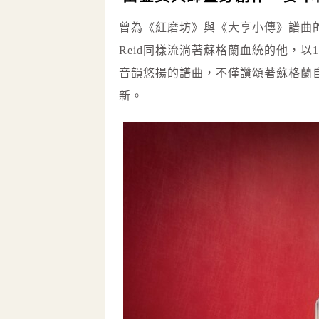
曾為《紅磨坊》與《大亨小傳》譜曲的金球獎配
Reid同樣流淌著蘇格蘭血統的他，以
音韻悠揚的譜曲，不僅讚頌著蘇格蘭
新。