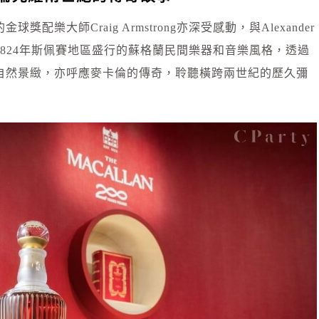
樂大師Craig Armstrong亦深受感動，與Alexander
1824年斯佩賽地區盛行的蘇格蘭民間樂器和音樂風格，透過
自然景緻，亦呼應麥卡倫的傳奇，聆聽橫跨兩世紀的歷久彌