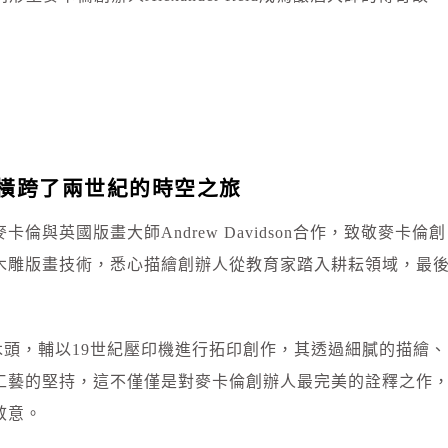
橫跨了兩世紀的時空之旅
與英國版畫大師Andrew Davidson合作，致敬麥卡倫創
木雕版畫技術，悉心描繪創辦人從教育家踏入耕耘領域，最
手工雕刻木頭，輔以19世紀壓印機進行拓印創作，其透過細膩的描繪、
工藝的堅持，這不僅僅是對麥卡倫創辦人最完美的詮釋之作​
敬意。