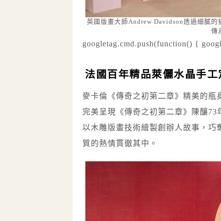
英國版畫大師Andrew Davidson透
傳
googletag.cmd.push(function() { googl
法國百年精品萊儷水晶手工
麥卡倫《傳奇之初第二章》精美的瓶
完美呈現《傳奇之初第二章》陳釀73年的古
以木雕版畫技術繪製創辦人故事，巧
質的熱情貫徹其中。