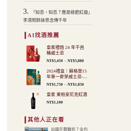
3.
「知否，知否？應是綠肥紅瘦」
李清照醉詠思念傳千年
AI找酒推薦
皇家禮炮 24 年干邑
桶威士忌
價
–
NT$
5,450
NT$
5,880
格
2024禮盒｜蘇格登15
範
年單一麥芽威士忌-花
後
圍：
火版
價
–
NT$
1,750
NT$
1,850
NT$5,450
格
到
皇家 東帕安尼克紅酒
範
NT$5,880
圍：
NT$
1,100
NT$1,750
，
到
其他人正在看
NT$1,850
PR
出國花費難抓？全包