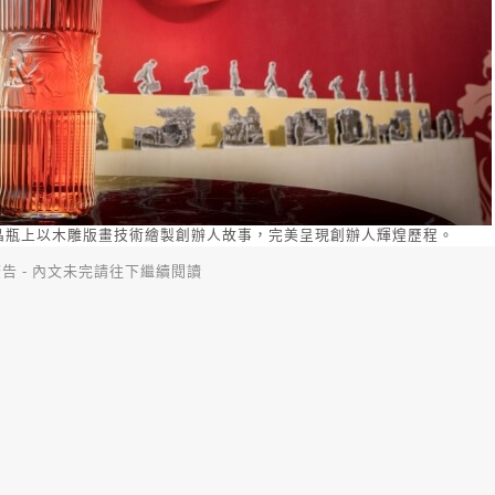
on 在水晶瓶上以木雕版畫技術繪製創辦人故事，完美呈現創辦人輝煌歷程。
告 - 內文未完請往下繼續閱讀