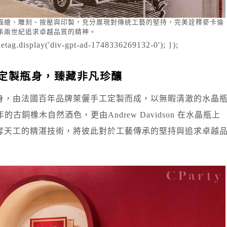
過細膩的描繪、雕刻、按壓與印製，充分展現對傳統工藝的堅持，完美詮釋麥卡倫
承兩世紀追求卓越品質的精神。
etag.display('div-gpt-ad-1748336269132-0'); });
定製瓶身，臻藏非凡珍釀
身，由法國百年品牌萊儷手工定製而成，以無暇清澈的水晶
銅橡木自然酒色，更由Andrew Davidson 在水晶瓶上
奪天工的精湛技術，將彼此對於工藝傳承的堅持與追求卓越