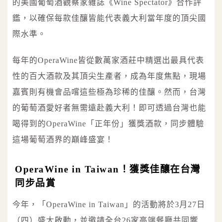
的美國葡萄酒觀察家雜誌《Wine Spectator》合作評
鑑，以確保每款佳釀皆能代表義大利當年度的頂尖國
際水準。
每年的OperaWine皆從數萬家酒莊中精選出最具代表
性的百大酒款及其頂尖生產者，成為年度焦點，現場
嘉賓則有機會品嚐這些極為珍稀的佳釀。然而，台灣
的葡萄酒愛好者無需遠赴義大利！即可透過台灣也能
喝得到的OperaWine「正年份」獲獎酒款，同步體驗
這場葡萄酒界的巔峰盛宴！
OperaWine in Taiwan！獲獎佳釀在台灣
同步品賞
今年，「OperaWine in Taiwan」的活動將於3月27日
（四）盛大啟動，並邀請全台26家高端餐廳共同響