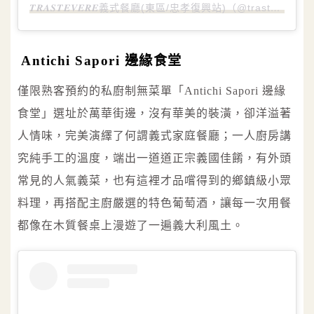
𝑻𝑹𝑨𝑺𝑻𝑬𝑽𝑬𝑹𝑬義式餐廳(東區/忠孝復興站)（@trasteveretaiwan2006）分享的貼文
Antichi Sapori 邊緣食堂
僅限熟客預約的私廚制無菜單「Antichi Sapori 邊緣
食堂」選址於萬華街邊，沒有華美的裝潢，卻洋溢著
人情味，完美演繹了何謂義式家庭餐廳；一人廚房講
究純手工的溫度，端出一道道正宗義國佳餚，有外頭
常見的人氣義菜，也有這裡才品嚐得到的鄉鎮級小眾
料理，再搭配主廚嚴選的特色葡萄酒，讓每一次用餐
都像在木質餐桌上漫遊了一遍義大利風土。