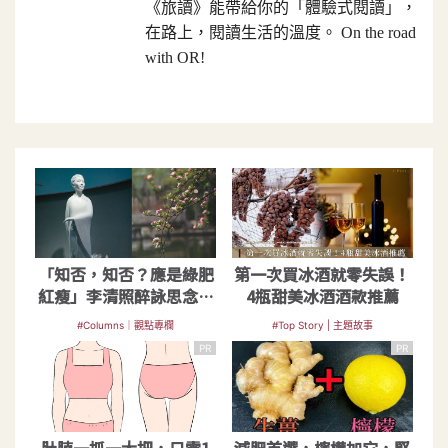
《旅讀》能帶給你的「體驗式閱讀」，
在路上，閱讀生活的溫度。 On the road
with OR!
「知否，知否？應是綠肥
第一次買冰酒就零失誤！
紅瘦」李清照醉詠思念傳
4瓶甜美冰酒酒款推薦
千年
#Columns｜觀點專欄
#Top Story | 主題故事
PR
PR
肚腩一抓一大把，只需1
減肥首選，檸檬加它，堅