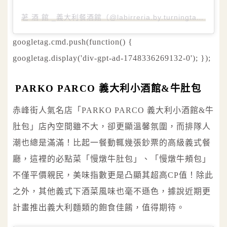
荖 酒 館 _義大利餐酒館（@labirreria.by.turningtable）分享的貼文
googletag.cmd.push(function() {
googletag.display('div-gpt-ad-1748336269132-0'); });
PARKO PARCO 義大利小酒館&牛肚包
赤峰街人氣名店「PARKO PARCO 義大利小酒館&牛
肚包」店內空間雖不大，卻更顯溫馨氛圍，而排隊人
潮也總是滿滿！比起一餐動輒幾張鈔票的高級義式餐
廳，這裡的必點菜「慢燉牛肚包」、「慢燉牛頰包」
不僅平價親民，美味指數更是凸顯其超高CP值！除此
之外，其他義式下酒菜風味也毫不遜色，據說近期更
計畫推出義大利麵類的飽食佳餚，值得期待。