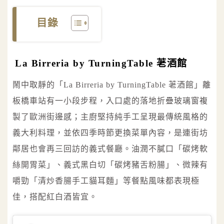
目錄
La Birreria by TurningTable 荖酒館
鬧中取靜的「La Birreria by TurningTable 荖酒館」離
板橋車站有一小段步程，入口處的落地折疊玻璃窗複
製了歐洲街邊感；主廚堅持純手工呈現最傳統風格的
義大利料理，並依四季時節更換菜單內容，是連街坊
鄰居也會再三回訪的義式餐廳。油潤不膩口「碳烤軟
絲開胃菜」、義式黑白切「碳烤豬舌粉腸」、微辣有
嚼勁「清炒香腸手工貓耳麵」等餐點風味都表現極
佳，搭配紅白酒皆宜。