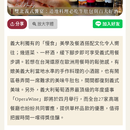
放大字體
分享
義大利獨有的「慢食」美學及餐酒搭配文化令人嚮
往；幾道菜、一杯酒，緩下腳步即可享受義式用餐
步調。若想在台灣還原在歐洲用餐時的鬆弛感，有
媲美義大利當地水準的手作料理的小酒館，也有鬧
區巷弄間一席難求的美味牛肚包，間間都復刻義式
美味。另外，義大利葡萄酒界最頂級的年度盛事
「OperaWine」即將於四月舉行，而全台27家高端
餐廳也紛紛共同響應，提供單杯品飲的優惠，值得
把握時間一嚐得獎佳釀。