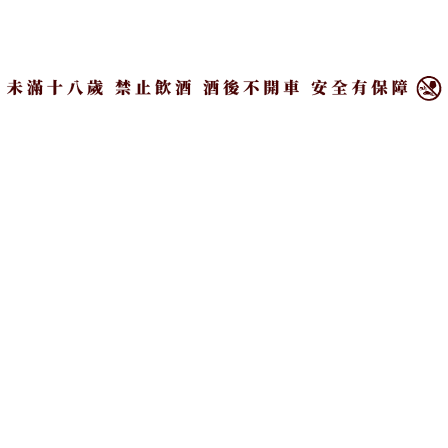
×
《臺灣米其林指南2025》
腹部脂肪的「剋星」找到
必比登推介144間美食餐
了，常吃這幾物，吃走大
廳完整清單
肚囊，瘦出小蠻腰
#得獎
#贊助 #新素簡
PR
伴侶和妳一起預防HPV，
光用一種基酒就能調雞尾
才有資格說愛妳！
酒！通寧水篇
#贊助 #台灣癌症基金會
#Taiwan | 在地頭條
Recommended by