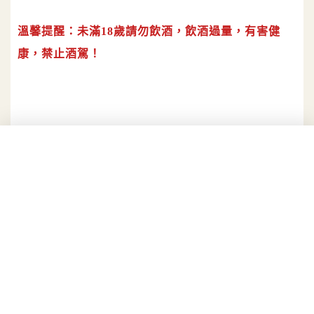
溫馨提醒：未滿18歲請勿飲酒，飲酒過量，有害健
康，禁止酒駕！
ALICE LEE
偏好低酒精酒類和甜點的金牛女，希望
藉由文字來推廣餐酒飲食風尚。平日裡
常態性地吃喝玩樂；間歇性地積極寫
作。 IG:leemuchen_
PR