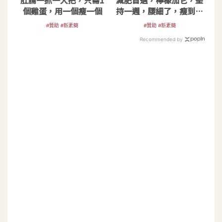
個雞蛋，用一個瘦一個
持一週，腰細了，瘦到你
懷疑人生
#贊助 #新素簡
#贊助 #新素簡
Recommended by