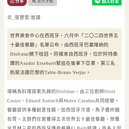
放大字體
分享
文_張慧萱/旅讀
世界美食中心在西班牙，六月中「二〇二四世界五
十最佳餐廳」名單公布，由西班牙巴塞隆納的
Disfrutar摘下桂冠。同樣來自西班牙，位於阿特桑
鐸的Asador Etxebarri緊追在後拿下亞軍，第三名
則是法國巴黎的Table-Bruno Verjus。
堪稱為料理探索先鋒的Disfrutar，由三位廚師Oriol
Castro、Eduard Xatruch與Mateu Casañas共同經營。
餐廳提供多種創意佳餚，如西班牙冷湯、魚子醬炸麵
包等。主廚們在曾獲得五次世界五十最佳餐廳、榮獲
米其林三星的西班牙傳奇餐廳El Bulli結識，許多人因