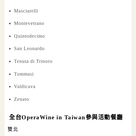
Masciarelli
Montevetrano
Quintodecimo
San Leonardo
Tenuta di Trinoro
Tommasi
Valdicava
Zenato
全台OperaWine in Taiwan參與活動餐廳
雙北