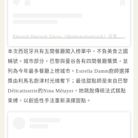
Eduard Xatruch Cerro（@eduardxatruch）分享的貼文
本次西班牙共有五間餐廳闖入榜單中，不負美食之國
稱號。城市部分，巴黎與曼谷各有四間餐廳獲獎，並
列為今年最多餐廳上榜城市。Estrella Damm廚師選擇
獎由利馬名廚津村光晴奪下；最佳甜點師是來自巴黎
Délicatisserie的Nina Métayer，她跳脫傳統法式糕點
束縛，以創造性手法重新演繹甜點。