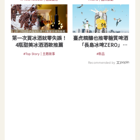
第一次買冰酒就零失誤！
臺虎精釀也推零糖質啤酒
4瓶甜美冰酒酒款推薦
「長島冰啤ZERO」
9.99％還0普林
#Top Story | 主題故事
#新品
Recommended by