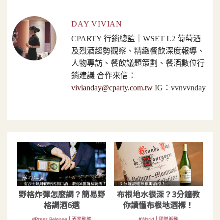
DAY VIVIAN
CPARTY 行銷總監｜WSET L2 葡萄酒
及烈酒趨勢觀察、精緻餐飲深度報導、
人物專訪、餐飲議題策劃、餐酒數位行
銷建議 合作來信：
vivianday@cparty.com.tw
IG：vvnvvnday
野格炸彈怎麼調？簡易野
布根地水很深？3分鐘教
格調酒6選
你讀懂布根地酒標！
#Press Release | 酒業動態
#World | 國際脈動