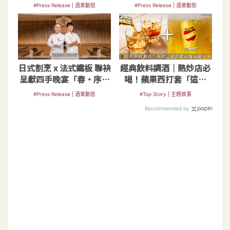
也關門
Public House 限定調酒
#Press Release | 酒業動態
#Press Release | 酒業動態
日式割烹 x 法式鐵板 聯袂
經典飲料調酒｜熱炒店必
呈獻四手晚宴「春‧序」
喝！蘋果西打套「這幾
激盪驚艷新火花
樣」就成簡易雞尾酒
#Press Release | 酒業動態
#Top Story | 主題故事
Recommended by