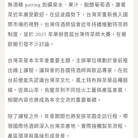
無酒精 pairing 如礦泉水、果汁、脫醇葡萄酒、康普
茶近年廣受歡迎，在這波趨勢下，台灣茶重新進入國
際市場的視野。台灣侍酒師協會近年持續推動侍茶師
制度，並於 2025 年舉辦首屆台灣侍茶師大賽，在餐
飲圈引發不少討論。
台灣茶是本次年會重要主題，主辦單位規劃於會前推
出線上課程，讓與會的各國侍酒師與飲品專家，在抵
台前便能先認識台灣茶文化、風土特色與茶葉品種脈
絡。從高山茶、烏龍茶到不同焙火工藝與產區差異，
相關內容也將成為本次交流的重要基礎。
除了課程之外，年會期間也將安排茶園走訪行程，帶
領國際侍酒師深入台灣茶產地，實際接觸製茶流程、
產區環境與風味形成背景。