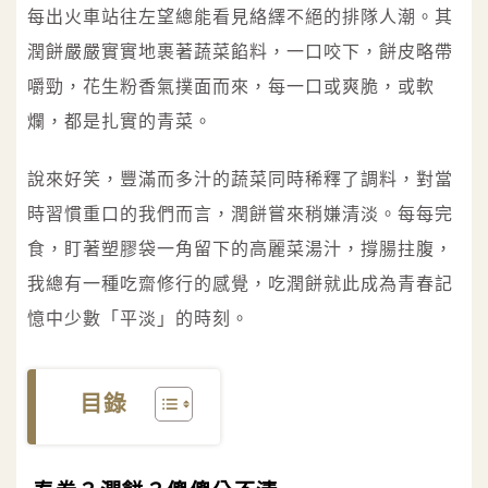
每出火車站往左望總能看見絡繹不絕的排隊人潮。其
潤餅嚴嚴實實地裹著蔬菜餡料，一口咬下，餅皮略帶
嚼勁，花生粉香氣撲面而來，每一口或爽脆，或軟
爛，都是扎實的青菜。
說來好笑，豐滿而多汁的蔬菜同時稀釋了調料，對當
時習慣重口的我們而言，潤餅嘗來稍嫌清淡。每每完
食，盯著塑膠袋一角留下的高麗菜湯汁，撐腸拄腹，
我總有一種吃齋修行的感覺，吃潤餅就此成為青春記
憶中少數「平淡」的時刻。
目錄