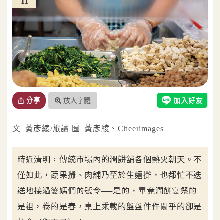
11
放大字體
分享
文_黃彥綾/旅讀 圖_黃彥綾、Cheerimages
時近清明，傳統市場內的潤餅舖各個熱火朝天。不
僅如此，蔬果攤、肉舖乃至於生麵攤，也都忙不迭
送地接過婆媽們的號令──是的，畢竟潤餅宴祭的
是祖，卷的是春，桌上乘載的盤盤件件關乎的卻是