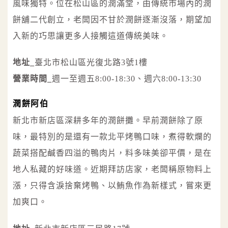
風味獨特。位在松山區的潤滿堂，由傳統市場內的潤
餅舖二代創立，老闆因不甘於潤餅逐漸沒落，期望加
入新的巧思讓更多人接觸這道傳統美味。
地址_
臺北市松山區光復北路3號1樓
營業時間_
週一至週五8:00-18:30、週六8:00-13:30
潤餅阿伯
新北市新店區深耕多年的潤餅攤。早前潤餅除了原
味，最特別的是還有一款北平烤鴨口味，煮得軟爛的
蔬菜搭配鹹香四溢的鴨肉片，料多味美卻平價，是在
地人私藏的好味道。近期拜訪店家，老闆稱原物料上
漲，只得含淚捨棄烤鴨、以鮪魚作為新樣式，嘗來更
加爽口。