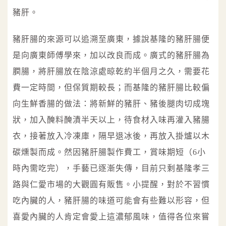
豬肝。
豬肝腸的來源可以追溯至廣東，據說基隆的豬肝腸便
是向廣東師傅學來，加以改良而成。廣式的豬肝腸為
膶腸，將肝腸放在陰涼處晾乾約半個月之久，需要花
費一定時間，但保質期較長；而基隆的豬肝腸比較偏
向生鮮香腸的做法：將新鮮的豬肝、豬後腿肉切成塊
狀，加入醃料醃漬半天以上，待食材入味再灌入豬腸
衣，接著放入冷凍庫，隔早退冰後，再放入掛爐以木
碳燻製而成。然因豬肝腸製作費工，賞味期短（6小
時內需吃完），手藝已逐漸失傳，目前只剩基隆孝三
路與仁愛市場的大觀圓有販售。小提醒，對於不習慣
吃內臟的人，豬肝腸的味道可能會有些難以形容，但
喜愛內臟的人肯定會愛上這濃郁風味，值得各位來嘗