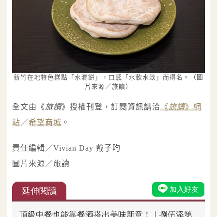
新竹在地特色糕點「水潤餅」，口感「水軟水軟」而得名。（圖
片來源／旅讀）
全文由《
旅讀
》授權刊登，訂閱資訊請洽
《
旅讀
》網
站
／
希望商城
。
責任編輯／Vivian Day 戴子昀
圖片來源／旅讀