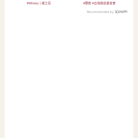
的是什麼呢？
在不嫌晚！
#Whisky | 威士忌
#贊助 #台灣癌症基金會
Recommended by