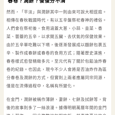
春卷？潤餅？傻傻分不清
然而，「平淡」與潤餅其中一則由來可說大相逕庭。
相傳在春秋戰國時代，有以五辛盤祭祀春神的禮俗。
人們會在祭祀後，食用涵蓋大蔥、小蒜、韭菜、香
菜、蕓薹的五辛，以求開五臟、去伏氣的保健效果。
由於五辛單吃難以下嚥，後逐漸發展成以麵餅包裹五
辛、製作成春餅或春卷的食用方式；隨著歷史演進，
春卷樣式愈發精緻多元，至元代有了關於包餡油炸春
卷的紀錄。也因此，現今不少人會將是否油炸作為區
分春卷及潤餅的方式，但實則上兩者應屬同宗同源，
僅是在流傳過程中，名稱有所變化。
在金門，潤餅被稱作薄餅、妻餅、七餅及拭餅等，背
後的故事則多了一絲浪漫。據傳明朝萬曆年間的金門