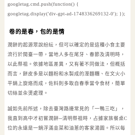
googletag.cmd.push(function() {
googletag.display('div-gpt-ad-1748336269132-0'); });
卷的是春，包的是情
潤餅的起源眾說紛紜，但可以確定的是這種小食主要
流行於閩臺一帶，當地人多在尾牙、春節及清明時，
以此祭祖。依據地區差異，又有著不同做法，但概括
而言，餅皮多是以麵粉和水製成的溼麵糰、在文火小
平鍋上旋烙而成，佐料則多取自春季當令食材，簡單
切絲並汆燙處理。
誠如先前所述，除去臺灣路邊常見的「一鴨三吃」，
我直到高中才初嘗潤餅─清明祭祖時，占據家族餐桌C
位的永遠是一鍋浮滿韭菜和油蔥的客家湯圓。所以每