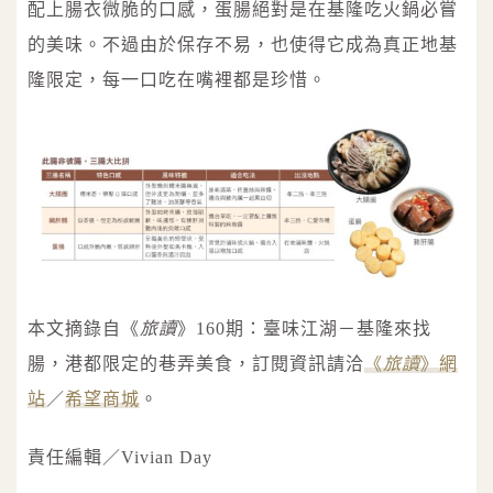
配上腸衣微脆的口感，蛋腸絕對是在基隆吃火鍋必嘗
的美味。不過由於保存不易，也使得它成為真正地基
隆限定，每一口吃在嘴裡都是珍惜。
本文摘錄自《
旅讀
》160期：臺味江湖－基隆來找
腸，港都限定的巷弄美食，訂閱資訊請洽
《
旅讀
》網
站
／
希望商城
。
責任編輯／Vivian Day