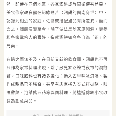
然，即使在同個地區，各家潤餅或許隔街便有差異。
美食作家韓良露在紀錄短片〈潤餅的閩南身世〉中，
記錄到相近的家庭，佐醬或搭配湯品有所差異。簡而
言之，潤餅演變至今，除了做法反映家族淵源，更參
和各家掌杓人的喜好，造就潤餅如今各自為「正」的
局面。
有過之而無不及，在日新又新的飲食圈，潤餅也不再
只作為家常料理出現，除了散見於路邊或夜市的潤餅
舖，口味餡料也有諸多變化：捲入古早味冰淇淋、製
作成甜品已不稀奇，甚至有店家捲入泰式打拋豬、咖
哩雞絲、泡菜豬五花等異國料理，將這道傳統小食改
良為創意菜品。