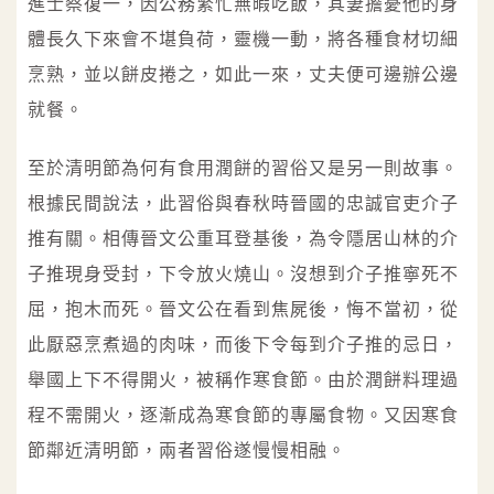
進士蔡復一，因公務繁忙無暇吃飯，其妻擔憂他的身
體長久下來會不堪負荷，靈機一動，將各種食材切細
烹熟，並以餅皮捲之，如此一來，丈夫便可邊辦公邊
就餐。
至於清明節為何有食用潤餅的習俗又是另一則故事。
根據民間說法，此習俗與春秋時晉國的忠誠官吏介子
推有關。相傳晉文公重耳登基後，為令隱居山林的介
子推現身受封，下令放火燒山。沒想到介子推寧死不
屈，抱木而死。晉文公在看到焦屍後，悔不當初，從
此厭惡烹煮過的肉味，而後下令每到介子推的忌日，
舉國上下不得開火，被稱作寒食節。由於潤餅料理過
程不需開火，逐漸成為寒食節的專屬食物。又因寒食
節鄰近清明節，兩者習俗遂慢慢相融。