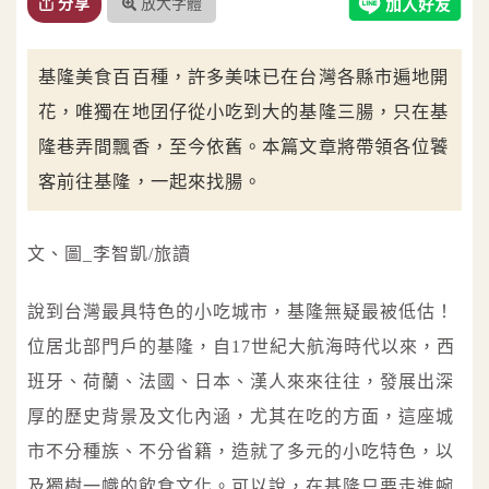
放大字體
分享
基隆美食百百種，許多美味已在台灣各縣市遍地開
花，唯獨在地囝仔從小吃到大的基隆三腸，只在基
隆巷弄間飄香，至今依舊。本篇文章將帶領各位饕
客前往基隆，一起來找腸。
文、圖_李智凱/旅讀
說到台灣最具特色的小吃城市，基隆無疑最被低估！
位居北部門戶的基隆，自17世紀大航海時代以來，西
班牙、荷蘭、法國、日本、漢人來來往往，發展出深
厚的歷史背景及文化內涵，尤其在吃的方面，這座城
市不分種族、不分省籍，造就了多元的小吃特色，以
及獨樹一幟的飲食文化。可以說，在基隆只要走進蜿