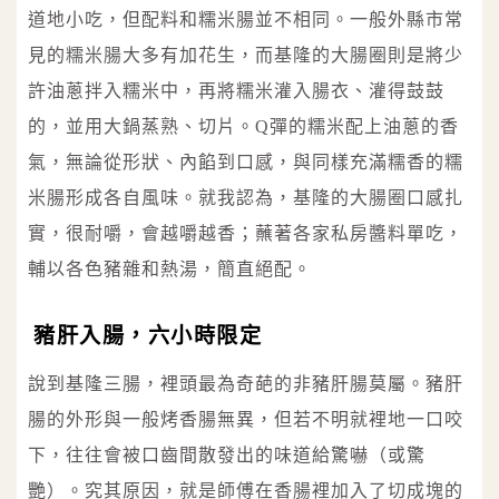
道地小吃，但配料和糯米腸並不相同。一般外縣市常
見的糯米腸大多有加花生，而基隆的大腸圈則是將少
許油蔥拌入糯米中，再將糯米灌入腸衣、灌得鼓鼓
的，並用大鍋蒸熟、切片。Q彈的糯米配上油蔥的香
氣，無論從形狀、內餡到口感，與同樣充滿糯香的糯
米腸形成各自風味。就我認為，基隆的大腸圈口感扎
實，很耐嚼，會越嚼越香；蘸著各家私房醬料單吃，
輔以各色豬雜和熱湯，簡直絕配。
豬肝入腸，六小時限定
說到基隆三腸，裡頭最為奇葩的非豬肝腸莫屬。豬肝
腸的外形與一般烤香腸無異，但若不明就裡地一口咬
下，往往會被口齒間散發出的味道給驚嚇（或驚
艷）。究其原因，就是師傅在香腸裡加入了切成塊的