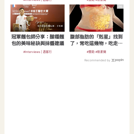
PR
冠軍麵包師分享：酸種麵
腹部脂肪的「剋星」找到
包的美味秘訣與抹醬建議
了，常吃這幾物，吃走大
肚囊，瘦出小蠻腰
#Interviews | 酒客行
#贊助 #新素簡
Recommended by