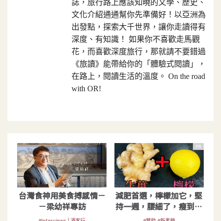
誌，旅行路上應該知曉的文學、歷史、
文化介紹通通幫你先準備好！以亞洲為
出發點，探索大千世界，讓你走讀得有
深度、有知識！ 如果你不喜歡走馬觀
花，而喜歡深度旅行，那就請不要錯過
《旅讀》能帶給你的「體驗式閱讀」，
在路上，閱讀生活的溫度。 On the road
with OR!
PR
台灣食神用美食搏感情－
減肥首選，檸檬加它，堅
－梁幼祥專訪
持一週，腰細了，瘦到你
懷疑人生
#Interviews | 酒客行
#贊助 #新素簡