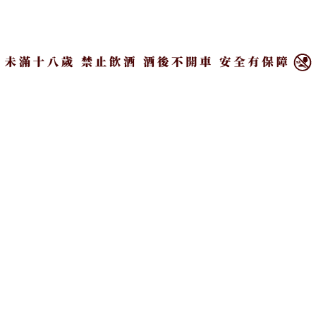
×
放大字體
分享
好吃不過餃子，這道從外省眷村瀰漫而出的庶民小
吃，包含著大江南北各味鄉愁，如今更發展出具有
台灣特色的連鎖品牌，永遠是老饕心中一道無可取
代的記憶。
文_李文娟/旅讀
圖_圖蟲創意、Cheerimages、楊美娟、李雅婷、旅讀
小時候，在那個大家還會自己包餃子的年代，吃水餃
可是頭等家庭大事，婆婆媽媽一大早從市場挑選最新
鮮的豬肉和蔬菜，回家後開始忙活剁餡製作，最麻煩