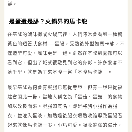
鮮。
是蛋還是腸？火鍋界的馬卡龍
在基隆的滷味攤或火鍋店裡，人們時常會看到一種鵝
黃色的短管狀食材──蛋腸，受熱後外型如馬卡龍，不
僅造型可愛，風味更是一絕。雖然在基隆到處都可以
看到它，但出了城就很難見到它的身影。許多饕客不
遠千里，就是為了來基隆一嘗「基隆馬卡龍」。
最早基隆為何會有蛋腸已無從考證，但有一說是從福
建省閩北一帶，當地人稱之為「蛋菇、蛋鼓」的食物
加以改良而來。蛋腸如其名，即是將豬小腸作為腸
衣，並灌入蛋液，加熱過後腸衣遇熱收縮導致蛋腸看
起來就像馬卡龍一般，小巧可愛。吸收飽滿的湯汁，