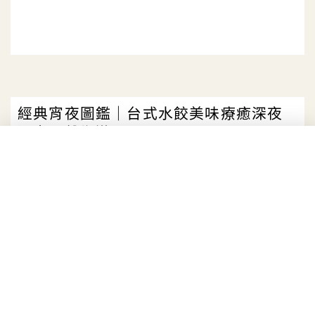
經典宵夜圖鑑｜台式水餃美味療癒深夜
酒客、離鄉遊子
日期：
2024-12-18
作者：
旅讀OR
12 月
18