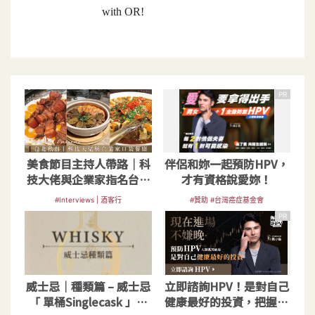
with OR!
PR
美食節目主持人帶路｜科
伴侶和妳一起預防HPV，
技大佬與企業家指名台北
才有資格說愛妳！
私廚
#Interviews | 酒客行
#贊助 #台灣癌症基金會
PR
威士忌｜種類篇 – 威士忌
立即諮詢HPV！是對自己
「 單桶Singlecask 」指
健康最好的投資，把握現