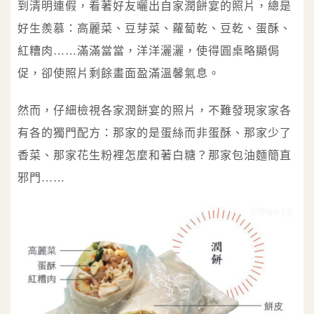
到清明連假，看著好友曬出自家潤餅宴的照片，總是
好生羨慕：高麗菜、豆芽菜、蘿蔔乾、豆乾、蛋酥、
紅糟肉……滿滿當當，洋洋灑灑，使得圓桌略顯侷
促，卻使照片剩餘畫面盈滿溫馨氣息。
然而，仔細檢視各家潤餅宴的照片，不難發現家家各
有各的獨門配方：那家的是蛋絲而非蛋酥、那家少了
香菜、那家花生粉裡怎麼和著白糖？那家包油麵簡直
邪門……