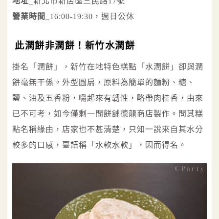
地址_
新北市新店區三民路17號
營業時間_
16:00-19:30，週日公休
此潤餅非潤餅！新竹水潤餅
掛名「潤餅」，新竹在地特色糕點「水潤餅」卻與潤
餅毫無干係。外型圓扁，原料為簡單的麵粉、糖、
鹽、油及五香粉，嚼起來有韌性，略帶肉桂香，由來
已不可考，如今僅剩一間餅舖德龍商店製作。問其糕
點名稱緣由，店家也不甚清楚，只知一說來自其水分
較多的口感，臺語稱「水軟水軟」，因而得名。