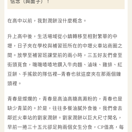
信念（與面子）！
在高中以前，我對潤餅沒什麼概念。
升上高中後，生活場域從小鎮轉移至相對繁華的中
壢，日子夾在學校與補習班所在的中壢火車站商圈之
間。放學至補習班課堂前的兩小時，三五好友們會至
街頭覓食，嘰嘰喳喳地鑽入牛肉麵、滷味、雞排、紅
豆餅、手搖飲的隊伍裡─青春也就這麼夾在那兩個鐘
頭裡。
青春是燦爛的，青春是高油高糖高澱粉的，青春也是
缺少青菜的。於是，往往多餐油膩外食後，我們會去
鄰近火車站的劉家潤餅。劉家潤餅以巨大尺寸聞名，
早前一捲三十五元卻足夠兩個女生分食，CP值高，每