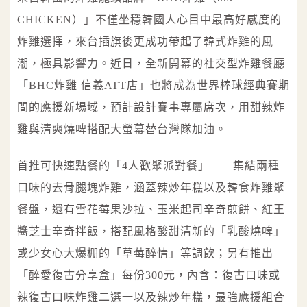
CHICKEN）」不僅坐穩韓國人心目中最高好感度的
炸雞選擇，來台插旗後更成功帶起了韓式炸雞的風
潮，極具影響力。近日，全新開幕的社交型炸雞餐廳
「BHC炸雞 信義ATT店」也將成為世界棒球經典賽期
間的應援新場域，預計設計賽事專屬席次，用甜辣炸
雞與清爽燒啤搭配大螢幕替台灣隊加油。
首推可快速點餐的「4人歡聚派對餐」——集結兩種
口味的去骨腿塊炸雞，涵蓋辣炒年糕以及韓食炸雞聚
餐盤，還有雪花莓果沙拉、玉米起司辛奇煎餅、紅王
醬芝士辛奇拌飯，搭配風格酸甜清新的「乳酸燒啤」
或少女心大爆棚的「草莓醉情」等調飲；另有推出
「醉愛復古分享盒」每份300元，內含：復古口味或
辣復古口味炸雞二選一以及辣炒年糕，最強應援組合