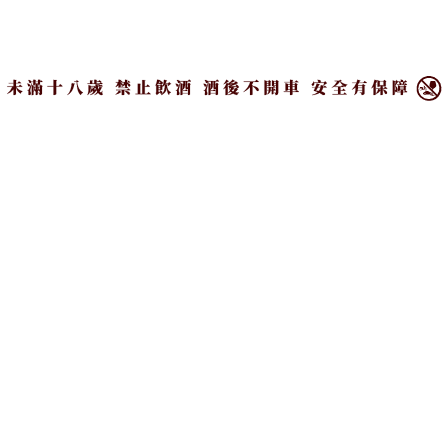
速食品牌多專注於單一品項的研發，未能將炸雞與牛
×
肉漢堡同時完美呈現。而他特別以經典奧克拉荷馬漢
堡製法推出「小週末牛肉堡」與「週末雙層牛肉
堡」，透過鐵板將牛絞肉壓扁煎至表面焦香，在高溫
作用下油脂逐漸滲出，伴隨著焦化洋蔥釋放甜味，兩
者融合出令人難以招架的迷人香氣。