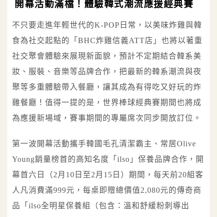
開幕活動滿檔！體驗韓式潮流應援經典賽
不只要走進年輕世代的K-POP日常，以美味炸雞與韓
食為社交起點的「BHC炸雞信義ATT店」也將以著重
社交聚會體驗來展現新面貌，預計不定期結合韓系美
妝、服裝、音樂等品牌合作，把最新的韓系潮流與夜
聚等多重體驗帶入餐廳，讓其成為有得吃又好玩的炸
雞餐廳！值得一提的是，世界棒球經典賽期間也將成
為應援新場域，賽事期間的專屬席次同步開放訂位。
第一波開幕活動攜手韓國毛孔清潔霸主、常居Olive
Young銷量榜首的高知名度「ilso」保養品牌合作，開
幕首六日（2月10日至2月15日）期間，每天前20組客
人凡消費滿999元，每桌即贈總價值2,080元的傳奇商
品「ilso全明星保養組（包含：溫和舒緩粉刺導出