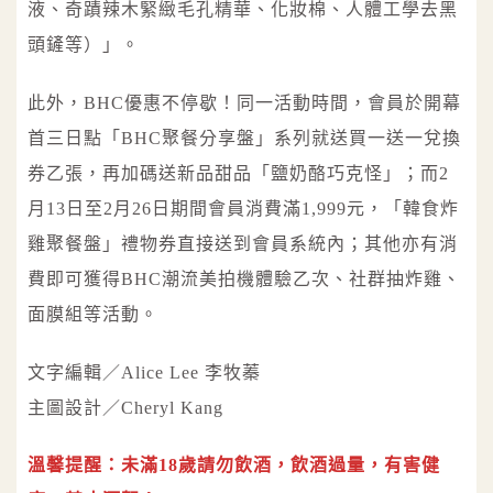
液、奇蹟辣木緊緻毛孔精華、化妝棉、人體工學去黑
頭鏟等）」。
此外，BHC優惠不停歇！同一活動時間，會員於開幕
首三日點「BHC聚餐分享盤」系列就送買一送一兌換
券乙張，再加碼送新品甜品「鹽奶酪巧克怪」；而2
月13日至2月26日期間會員消費滿1,999元，「韓食炸
雞聚餐盤」禮物券直接送到會員系統內；其他亦有消
費即可獲得BHC潮流美拍機體驗乙次、社群抽炸雞、
面膜組等活動。
文字編輯／Alice Lee 李牧蓁
主圖設計／Cheryl Kang
溫馨提醒：未滿18歲請勿飲酒，飲酒過量，有害健