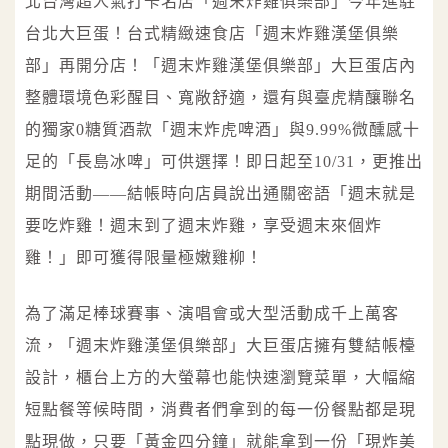
北台灣超人氣打卡名店「週末炸雞俱樂部」今年進駐
台北大巨蛋！台式精緻速食店「週末炸雞漢堡俱樂
部」再開分店！「週末炸雞漢堡俱樂部」大巨蛋店內
整體環境色彩醒目、寬敞舒適，還有與臺虎精釀聯名
的獨家0糖質酒款「週末炸虎啤酒」與9.99%微醺感十
足的「長島冰啤」可供選擇！即日起至10/31，更推出
期間活動——結帳時向店員說出通關密語「週末就是
要吃炸雞！週末到了週末炸雞，享受週末來個炸
雞！」即可獲得限量極嫩雞柳！
為了滿足棒球賽事、演唱會或大型活動成千上萬客
流，「週末炸雞漢堡俱樂部」大巨蛋店擁有雙結帳檯
設計，櫃台上方的大螢幕也能快速瀏覽菜單，大幅縮
短點餐等候時間，消費者們拿到的每一份餐點都是現
點現做，只要「黃金四分鐘」就能拿到一份「現炸美