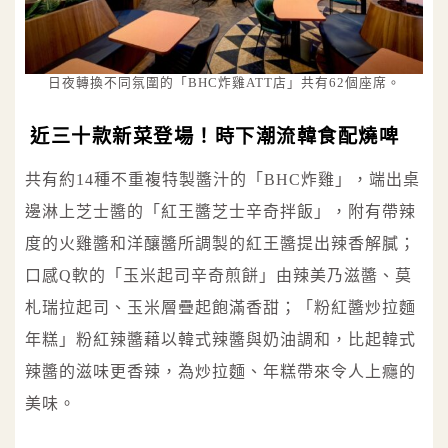
日夜轉換不同氛圍的「BHC炸雞ATT店」共有62個座席。
近三十款新菜登場！時下潮流韓食配燒啤
共有約14種不重複特製醬汁的「BHC炸雞」，端出桌
邊淋上芝士醬的「紅王醬芝士辛奇拌飯」，附有帶辣
度的火雞醬和洋釀醬所調製的紅王醬提出辣香解膩；
口感Q軟的「玉米起司辛奇煎餅」由辣美乃滋醬、莫
札瑞拉起司、玉米層疊起飽滿香甜；「粉紅醬炒拉麵
年糕」粉紅辣醬藉以韓式辣醬與奶油調和，比起韓式
辣醬的滋味更香辣，為炒拉麵、年糕帶來令人上癮的
美味。