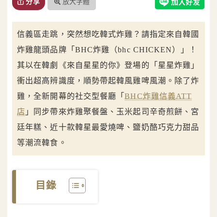
放大字體
分享
信義區走跳，突然想吃韓式炸雞？請指定來自韓國
炸雞龍頭品牌「BHC炸雞（bhc CHICKEN）」！
其以在韓劇《來自星星的你》登場的「星星炸雞」
衝出超高辨識度，順勢帶起韓風雞啤風潮。除了炸
雞，全新開幕的社交型餐廳「
BHC炸雞信義ATT
店
」同步帶來炸雞聚餐盤、玉米起司辛奇煎餅、宮
廷年糕、近十款韓星最愛燒啤、鹽奶酪巧克力甜品
等潮流韓食。
目錄