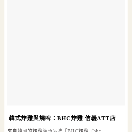
韓式炸雞與燒啤：BHC炸雞 信義ATT店
來自韓國的炸雞龍頭品牌「BHC炸雞（bhc