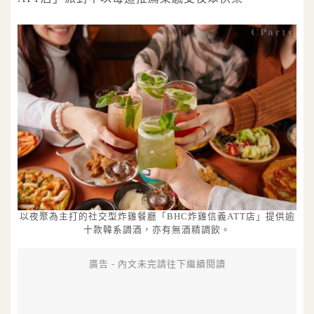
以夜聚為主打的社交型炸雞餐廳「BHC炸雞信義ATT店」提供逾
十款韓系調酒，亦有無酒精調飲。
廣告 - 內文未完請往下繼續閱讀