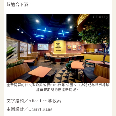
超適合下酒。
全新開幕的社交型炸雞餐廳BHC炸雞 信義ATT店將成為世界棒球
經典賽期間的應援新場域。
文字編輯／Alice Lee 李牧蓁
主圖設計／Cheryl Kang