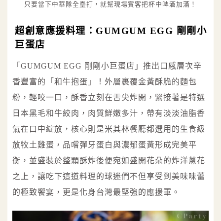
只要當下中華隊全壘打，就幫現場賓客把杯中啤酒加滿！
超創意應援料理：GUMGUM EGG 剛剛小
巨蛋店
「GUMGUM EGG 剛剛小巨蛋店」推出口感層次辛
香豐富的「和牛抱蛋」！外層裹覆金黃酥脆的麵包
粉，輕咬一口，酥香立刻在舌尖炸開，緊接著是特選
日本黑毛和牛絞肉，肉質鮮嫩多汁，帶有淡淡油脂香
氣在口中綻放，核心則是米其林餐廳都選用的生食級
放牧土雞蛋，品嚐彈牙蛋白與濃郁蛋黃形成完美平
衡，並盛裝於整顆酥炸後便宛如盛開花朵的炸洋蔥花
之上，讓吃下這道料理的球迷們不但享受到美味味蕾
的極致饗宴，更是化身台灣最堅強的應援軍。