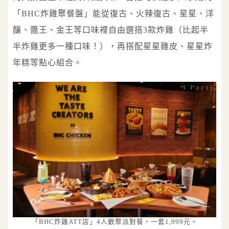
「BHC炸雞聚餐盤」能從復古、火辣復古、星星、洋
釀、醬王、金王等口味裡自由選搭3款炸雞（比起半
半炸雞更多一種口味！），再搭配星星雞皮、星星炸
年糕等點心組合。
「BHC炸雞ATT店」4人歡聚派對餐，一套1,999元。