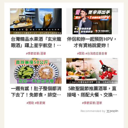
PR
台灣精品水果酒「玄米龍
伴侶和妳一起預防HPV，
眼酒」躍上星宇航空！專
才有資格說愛妳！
屬特調奢享搭機時光
#季節菜單/酒單
#贊助 #台灣癌症基金會
PR
一週有感！肚子整個都消
5款聖誕節推薦酒單，直
下去了！免節食，排空順
接喝、搭配大餐、交換禮
暢就夠
物都OK
#贊助 #新素簡
#季節菜單/酒單
Recommended by