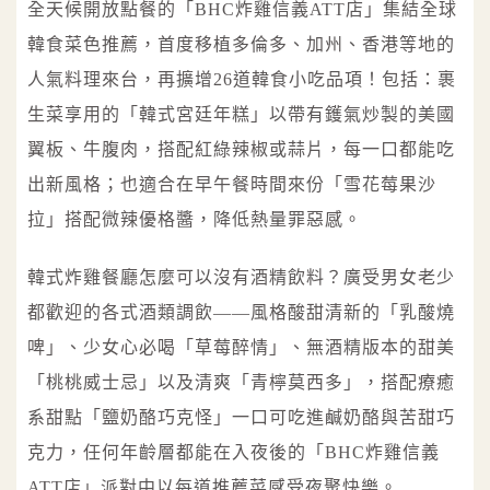
全天候開放點餐的「BHC炸雞信義ATT店」集結全球
韓食菜色推薦，首度移植多倫多、加州、香港等地的
人氣料理來台，再擴增26道韓食小吃品項！包括：裹
生菜享用的「韓式宮廷年糕」以帶有鑊氣炒製的美國
翼板、牛腹肉，搭配紅綠辣椒或蒜片，每一口都能吃
出新風格；也適合在早午餐時間來份「雪花莓果沙
拉」搭配微辣優格醬，降低熱量罪惡感。
韓式炸雞餐廳怎麼可以沒有酒精飲料？廣受男女老少
都歡迎的各式酒類調飲——風格酸甜清新的「乳酸燒
啤」、少女心必喝「草莓醉情」、無酒精版本的甜美
「桃桃威士忌」以及清爽「青檸莫西多」，搭配療癒
系甜點「鹽奶酪巧克怪」一口可吃進鹹奶酪與苦甜巧
克力，任何年齡層都能在入夜後的「BHC炸雞信義
ATT店」派對中以每道推薦菜感受夜聚快樂。