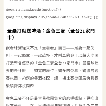
googletag.cmd.push(function() {
googletag.display('div-gpt-ad-1748336269132-0'); });
全壘打就送啤酒：金色三麥（全台21家門
市）
觀看球賽從來不是「坐著看」而已——是要一起尖
叫、一起擊掌、一起乾杯，才叫真的爽！以超大空間
打造聚會優勢的「金色三麥全台21家門市」最懂球迷
要的是什麼——夠寬的座位、夠多的螢幕、夠濃的觀
賽氛圍、夠讚的餐酒搭配，讓一場比賽從開局嗨到賽
後續攤都沒問題！
金色三麥不僅是最容易揪團集合的應援據點，更推出
限定優惠——在世界棒球經典賽期間，凡至金色三麥