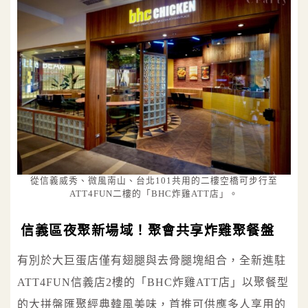
從信義威秀、微風南山、台北101共用的二樓空橋可步行至
ATT4FUN二樓的「BHC炸雞ATT店」。
信義區夜聚新場域！聚會共享炸雞聚餐盤
有別於大巨蛋店僅有翅腿與去骨腿塊組合，全新進駐
ATT4FUN信義店2樓的「BHC炸雞ATT店」以聚餐型
的大拼盤匯聚經典韓風美味，首推可供應多人享用的