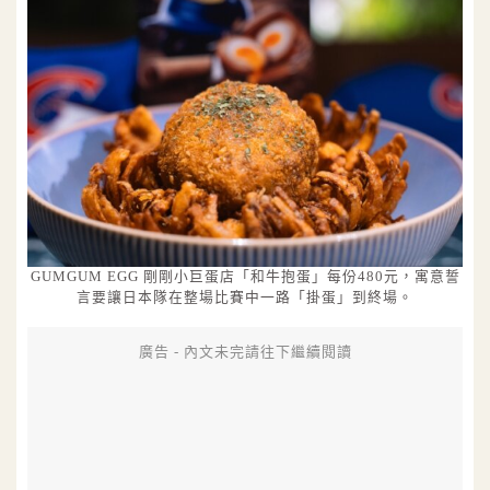
GUMGUM EGG 剛剛小巨蛋店「和牛抱蛋」每份480元，寓意誓
言要讓日本隊在整場比賽中一路「掛蛋」到終場。
廣告 - 內文未完請往下繼續閱讀