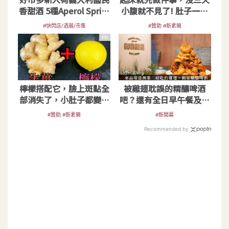
香甜酒 5種Aperol Spritz
小腹就不見了! 肚子一天
特調酒譜公開
天變小！
#快閃店/酒展/市集
#贊助 #新素簡
PR
檸檬搭配它，臉上斑點全
被雞翅耽誤的精釀啤酒
部消失了，小肚子都變平
吧？還有全日早午餐及調
坦了
酒｜小巨蛋 GUMGUM
#贊助 #新素簡
#新開幕
EGG
Recommended by