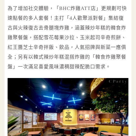
為了增加社交體驗，「BHC炸雞ATT店」更規劃可快
速點餐的多人套餐！主打「4人歡聚派對餐」集結復
古與火辣復古去骨腿塊炸雞，涵蓋辣炒年糕的韓食炸
雞聚餐盤，搭配雪花莓果沙拉、玉米起司辛奇煎餅、
紅王醬芝士辛奇拌飯、飲品，人氣招牌與新菜一應俱
全；另有以韓式辣炒年糕混搭炸雞的「韓食炸雞聚餐
盤」一次滿足喜愛風味濃稠甜辣配脆口需求。