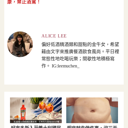
康，禁止酒駕！
ALICE LEE
偏好低酒精酒類和甜點的金牛女，希望
藉由文字來推廣餐酒飲食風尚。平日裡
常態性地吃喝玩樂；間歇性地積極寫
作。 IG:leemuchen_
PR
好市多新入荷義大利國民
起床就先做件事，沒三天