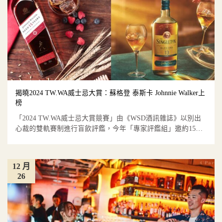
揭曉2024 TW.WA威士忌大賞：蘇格登 泰斯卡 Johnnie Walker上
榜
「2024 TW.WA威士忌大賞競賽」由《WSD酒訊雜誌》以別出
心裁的雙軌賽制進行盲飲評鑑，今年「專家評鑑組」邀約15
位...
12 月
26