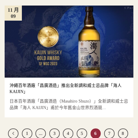
11 月
09
沖繩百年酒廠「昌廣酒造」推出全新調和威士忌品牌「海人
KAIJIN」
日本百年酒廠「昌廣酒造（Masahiro Shuzo）」全新調和威士忌
品牌「海人 KAIJIN」甫於今年舊金山世界烈酒競...
1
...
3
4
5
6
7
8