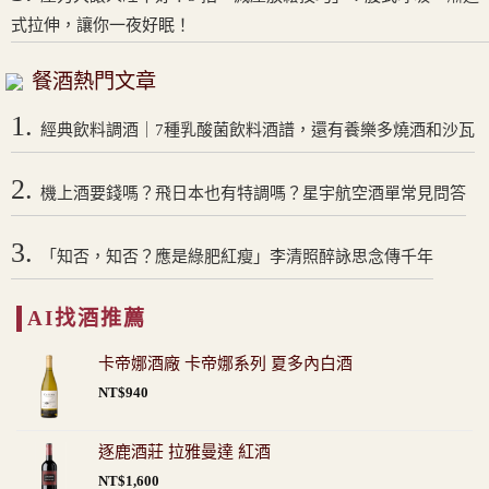
式拉伸，讓你一夜好眠！
餐酒熱門文章
1.
經典飲料調酒｜7種乳酸菌飲料酒譜，還有養樂多燒酒和沙瓦
2.
機上酒要錢嗎？飛日本也有特調嗎？星宇航空酒單常見問答
3.
「知否，知否？應是綠肥紅瘦」李清照醉詠思念傳千年
AI找酒推薦
卡帝娜酒廠 卡帝娜系列 夏多內白酒
NT$
940
逐鹿酒莊 拉雅曼達 紅酒
NT$
1,600