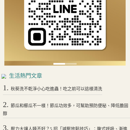
生活熱門文章
1.
秋葵洗不乾淨小心吃進蟲！吃之前可以這樣清洗
2.
節瓜和櫛瓜不一樣！節瓜功效多，可幫助預防便秘、降低膽固
醇
3.
壓力大讓人睡不好？5 招「減壓放鬆技巧」：腹式呼吸、漸進