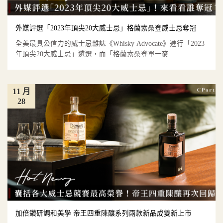
外媒評選「2023年頂尖20大威士忌」格蘭索桑登威士忌奪冠
全美最具公信力的威士忌雜誌《Whisky Advocate》進行「2023
年頂尖20大威士忌」遴選，而「格蘭索桑登單一麥...
11 月
28
加倍鑽研調和美學 帝王四重陳釀系列兩款新品成雙新上市