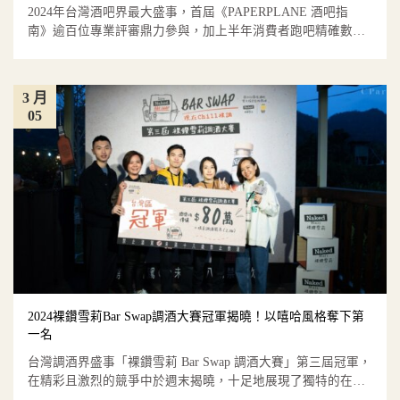
2024年台灣酒吧界最大盛事，首屆《PAPERPLANE 酒吧指
南》逾百位專業評審鼎力參與，加上半年消費者跑吧精確數
據，...
3 月
05
2024裸鑽雪莉Bar Swap調酒大賽冠軍揭曉！以嘻哈風格奪下第
一名
台灣調酒界盛事「裸鑽雪莉 Bar Swap 調酒大賽」第三屆冠軍，
在精彩且激烈的競爭中於週末揭曉，十足地展現了獨特的在
地...