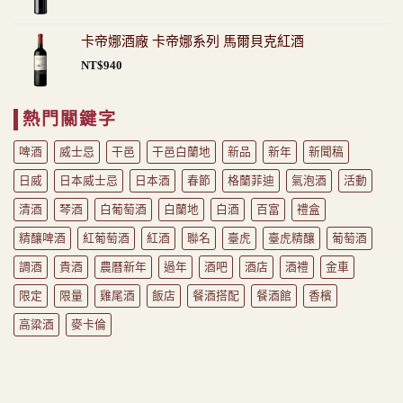
卡帝娜酒廠 卡帝娜系列 馬爾貝克紅酒
NT$
940
熱門關鍵字
啤酒
威士忌
干邑
干邑白蘭地
新品
新年
新聞稿
日威
日本威士忌
日本酒
春節
格蘭菲迪
氣泡酒
活動
清酒
琴酒
白葡萄酒
白蘭地
白酒
百富
禮盒
精釀啤酒
紅葡萄酒
紅酒
聯名
臺虎
臺虎精釀
葡萄酒
調酒
貴酒
農曆新年
過年
酒吧
酒店
酒禮
金車
限定
限量
雞尾酒
飯店
餐酒搭配
餐酒館
香檳
高粱酒
麥卡倫