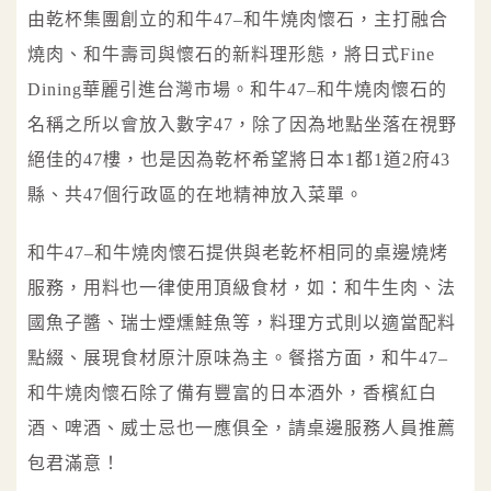
由乾杯集團創立的和牛47–和牛燒肉懷石，主打融合
燒肉、和牛壽司與懷石的新料理形態，將日式Fine
Dining華麗引進台灣市場。和牛47–和牛燒肉懷石的
名稱之所以會放入數字47，除了因為地點坐落在視野
絕佳的47樓，也是因為乾杯希望將日本1都1道2府43
縣、共47個行政區的在地精神放入菜單。
和牛47–和牛燒肉懷石提供與老乾杯相同的桌邊燒烤
服務，用料也一律使用頂級食材，如：和牛生肉、法
國魚子醬、瑞士煙燻鮭魚等，料理方式則以適當配料
點綴、展現食材原汁原味為主。餐搭方面，和牛47–
和牛燒肉懷石除了備有豐富的日本酒外，香檳紅白
酒、啤酒、威士忌也一應俱全，請桌邊服務人員推薦
包君滿意！