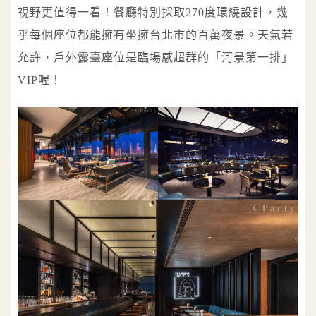
視野更值得一看！餐廳特別採取270度環繞設計，幾
乎每個座位都能擁有坐擁台北市的百萬夜景。天氣若
允許，戶外露臺座位是臨場感超群的「河景第一排」
VIP喔！