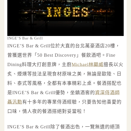
INGE’S Bar & Grill
INGE’S Bar & Grill位於大直的台北萬豪酒店20樓，
曾獲選世界「50 Best Discovery」餐飲酒吧。Fine
Dining料理大打創意牌，主廚
Michael林顯威
擅長以火
炙、煙燻等技法呈現食材原味之美，無論是歐陸、日
料、泰式等風格，全都有本事精彩上桌。餐酒搭配也
是INGE’S Bar & Grill優勢，坐鎮酒窖的
資深侍酒師
聶汎勳
有十多年的專業侍酒經驗，只要告知他喜愛的
口味，情人夜的餐酒搭絕對妥當啦！
INGE’S Bar & Grill除了餐酒出色，一覽無遺的絕頂