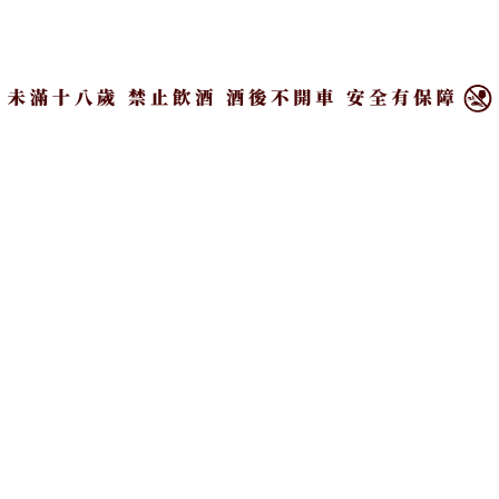
是個以熱炒為主的庭園餐廳，炒飯炒麵、白斬土雞、
×
經典熱炒等都是人氣料理。鄰近文山茶園的地主優勢
也反映在貓懶 maolan菜單上，除了啤酒與少量調酒
外，道地的各式茶類調飲也很精彩。情人夜除了小酌
怡情外，品嘗一下台灣茶的出色風味也是不錯選擇
喔！