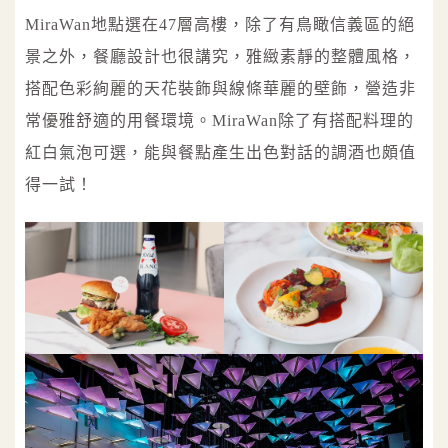
MiraWan地點選在47層高樓，除了有鳥瞰信義區的絕
景之外，餐廳設計也很講究，雅緻素靜的整體風格，
搭配色彩絢麗的天花裝飾與線條華麗的壁飾，營造非
常優雅舒適的用餐環境。MiraWan除了有搭配料理的
紅白氣泡可選，能與餐點產生出色對話的調酒也頗值
得一試！