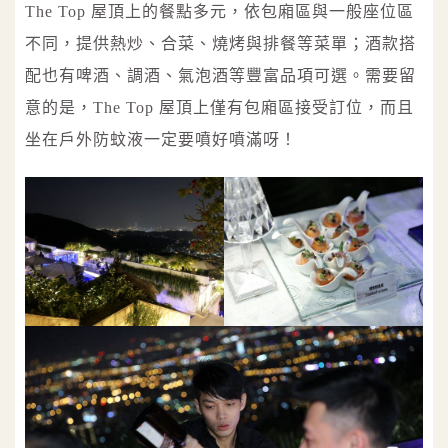
The Top 屋頂上的餐點多元，依包廂區與一般座位區
不同，提供熱炒、合菜、燒烤與排餐等菜單；酒款搭
配也有啤酒、調酒、氣泡酒等豐富品項可選。需要留
意的是，The Top 屋頂上僅有包廂區接受訂位，而且
坐在戶外防蚊液一定要噴好噴滿呀！