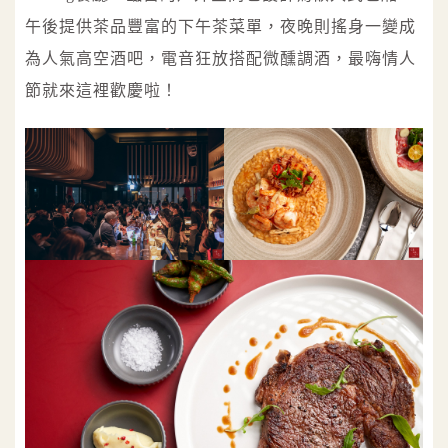
午後提供茶品豐富的下午茶菜單，夜晚則搖身一變成
為人氣高空酒吧，電音狂放搭配微醺調酒，最嗨情人
節就來這裡歡慶啦！