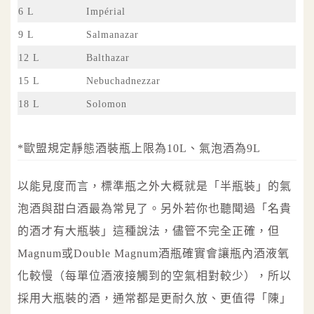
6 L
Impérial
9 L
Salmanazar
12 L
Balthazar
15 L
Nebuchadnezzar
18 L
Solomon
*歐盟規定靜態酒裝瓶上限為10L、氣泡酒為9L
以能見度而言，標準瓶之外大概就是「半瓶裝」的氣
泡酒與甜白酒最為常見了。另外若你也聽聞過「名貴
的酒才有大瓶裝」這種說法，儘管不完全正確，但
Magnum或Double Magnum酒瓶確實會讓瓶內酒液氧
化較慢（每單位酒液接觸到的空氣相對較少），所以
採用大瓶裝的酒，通常都是更耐久放、更值得「陳」