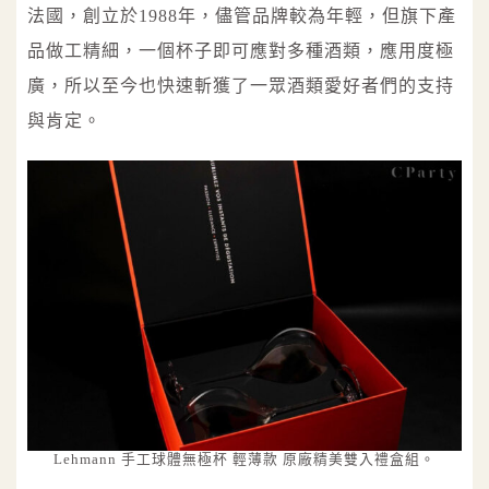
法國，創立於1988年，儘管品牌較為年輕，但旗下產
品做工精細，一個杯子即可應對多種酒類，應用度極
廣，所以至今也快速斬獲了一眾酒類愛好者們的支持
與肯定。
Lehmann 手工球體無極杯 輕薄款 原廠精美雙入禮盒組。