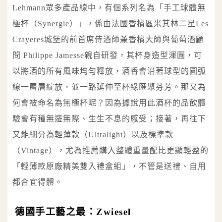
Lehmann眾多產品線中，有個系列名為「手工球體無
極杯（Synergie）」，係由法國香檳區米其林二星Les
Crayeres城堡的前首席侍酒師兼香檳大師與葡萄酒顧
問 Philippe Jamesse親自研發，其杯身造型渾圓，可
以將酒的所有風味均勻釋放，酒香會沿著球型的圓弧
線一層層綻放，並一路延伸至杯緣匯聚芬芳。那又為
何會被命名為無極杯呢？因為據說用此酒杯的品飲體
驗會有種無邊無際、生生不息的感受；接著，再往下
又能細分為輕薄款（Ultralight）以及標準款
（Vintage），尤為推薦購入整體重量配比更顯輕盈的
「輕薄款原廠精美雙入禮盒組」，不管是送禮、自用
都合宜得體。
德國手工藝之最：Zwiesel