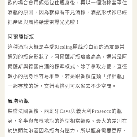
飲的場合會用錫箔包住瓶身後，再以一個泡棉套罩住
酒瓶的原因，因為就算看不見酒標，酒瓶形狀卻已經
把產區與風格給爆雷爆光光啦！
阿爾薩斯瓶
這種酒瓶大概是喜愛Riesling麗絲玲白酒的酒友最常
遇到的瓶身形狀了。阿爾薩斯瓶瘦瘦高高，通常是阿
爾薩斯與德國白酒的標準樣式。除了拿取方便，直徑
較小的瓶身也容易堆疊，若是跟香檳這類「胖胖瓶」
一起存放的話，交錯著排列可以省去不少空間。
氣泡酒瓶
裝盛法國香檳、西班牙Cava與義大利Prosecco的瓶
身，多半與布根地瓶的造型相當類似。最大的差別在
於這類氣泡酒因為瓶內有壓力，所以瓶身需要更厚、