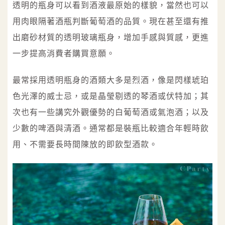
透明的瓶身可以看到酒液最原始的樣貌，當然也可以
用肉眼隔著酒瓶判斷葡萄酒的品質。現在甚至還有推
出磨砂材質的透明玻璃瓶身，增加手感與質感，更進
一步提高消費者購買意願。
最常採用透明瓶身的酒類大多是烈酒，像是閃樣琥珀
色光澤的威士忌，或是晶瑩剔透的琴酒或伏特加；其
次也有一些講究外觀優勢的白葡萄酒或氣泡酒；以及
少數的啤酒與清酒。通常都是裝瓶比較適合年輕時飲
用、不需要長時間陳放的即飲型酒款。