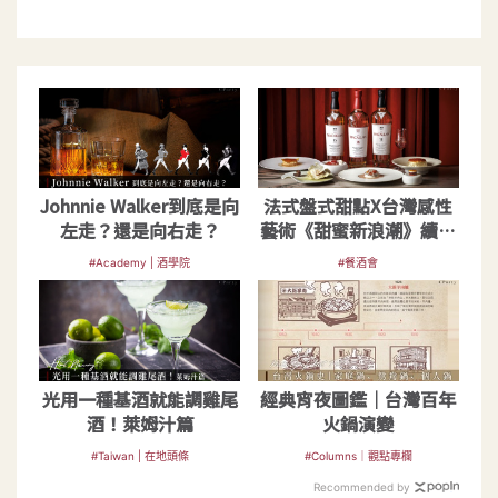
Johnnie Walker到底是向
法式盤式甜點X台灣感性
左走？還是向右走？
藝術《甜蜜新浪潮》續譜
當代餐酒無限可能
#Academy | 酒學院
#餐酒會
光用一種基酒就能調雞尾
經典宵夜圖鑑｜台灣百年
酒！萊姆汁篇
火鍋演變
#Taiwan | 在地頭條
#Columns｜觀點專欄
Recommended by