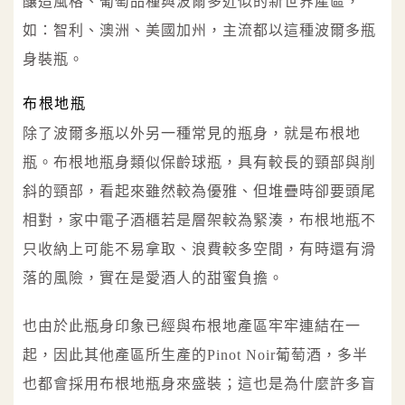
釀造風格、葡萄品種與波爾多近似的新世界產區，
如：智利、澳洲、美國加州，主流都以這種波爾多瓶
身裝瓶。
布根地瓶
除了波爾多瓶以外另一種常見的瓶身，就是布根地
瓶。布根地瓶身類似保齡球瓶，具有較長的頸部與削
斜的頸部，看起來雖然較為優雅、但堆疊時卻要頭尾
相對，家中電子酒櫃若是層架較為緊湊，布根地瓶不
只收納上可能不易拿取、浪費較多空間，有時還有滑
落的風險，實在是愛酒人的甜蜜負擔。
也由於此瓶身印象已經與布根地產區牢牢連結在一
起，因此其他產區所生產的Pinot Noir葡萄酒，多半
也都會採用布根地瓶身來盛裝；這也是為什麼許多盲