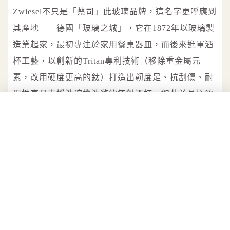
Zwiesel不只是「蔡司」此玻璃品牌，這名字更呼應到
其產地——德國「玻璃之城」，它在1872年以玻璃製
造業起家，最初專注於家用餐桌器皿，而後來進軍酒
杯工藝，以創新的Tritan專利技術（移除重金屬元
素，改用硬度更高的鈦）打造出韌度足、抗刮傷、耐
用性高且支援洗碗機洗滌的無鉛酒杯，如此兼具極致
輕薄卻又堅硬得不容易破碎的特質，也難怪長年受到
星級飯店、高檔餐廳、豪華會所、航空公司等場域欽
點選用。