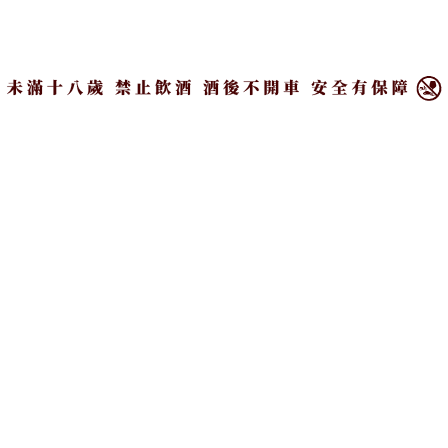
×
Zwiesel 傳家系列 威士忌杯 雙入組。
Zwiesel針對不同酒類，共推出六種品味入門系列，包
括價格最高的一見傾心（The First）系列、外型獨特
的繽紛（Sensa）系列、逸凡（Ivento）系列紅酒杯、
致敬（Congresso）系列白酒杯、烈酒專用的傳家
（Convention）系列威士忌杯、氣泡酒都能裝的天后
（Diva）系列香檳杯、童趣十足的不倒醉翁（Party）
系列搖搖杯以及最適合喝小麥啤酒的知己知啤
（Beer）系列；其中，傳家系列威士忌杯造型經典雋
永，透徹清亮的杯身，再兌些冰塊或氣泡水一起喝也