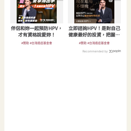
伴侶和妳一起預防HPV，
立即諮詢HPV！是對自己
才有資格說愛妳！
健康最好的投資，把握現
在不嫌晚！
#贊助 #台灣癌症基金會
#贊助 #台灣癌症基金會
Recommended by