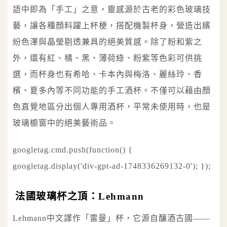
語中即為「手工」之意，靈感源於古老的彩色玻璃技
藝，讓各種顏料躍上杯梗，搭配機製杯身，營造出繽
紛色澤與晶瑩剔透兼具的絕美質感。除了粉和紫之
外，還有紅、橘、黑、薄荷綠、粉紫等色彩可供挑
選，而杯身也有希哈、卡本內與梅洛、麗絲玲、香
檳、夏多內等不同功能的手工酒杯。不僅可以藉由顏
色直覺地區分出個人專用酒杯，平常未使用時，也是
玻璃櫥窗中的絕美藝術品。
googletag.cmd.push(function() {
googletag.display('div-gpt-ad-1748336269132-0'); });
法國玻璃杯之頂：Lehmann
Lehmann中文譯作「雷曼」杯，它源自釀酒古國——