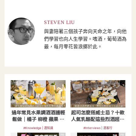
STEVEN LIU
與妻陪著三個孩子奔向天命之年，向他
們學習也向人生學習。嗜酒，葡萄酒為
最，每月零花皆浪擲於此。
過年常見水果調酒酒譜輕
起司怎麼搭威士忌？十款
鬆做｜橘子 柳橙 蘋果 鳳
人氣乳酪配這些烈酒超對
梨 草莓
味
#Knowledge | 酒知識
#Interviews | 酒客行
PR
PR