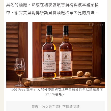
具名的酒廠，熟成在初次裝填雪莉桶與波本豬頭桶
中，卻完美呈現傳統斯貝賽酒廠稀罕少見的風味。
「100 Proof系列」大部分使用初次填充雪莉桶且全以酒精濃度
57.1%裝瓶。
廣告 - 內文未完請往下繼續閱讀