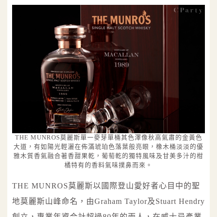
THE MUNROS莫麗斯單一麥芽單桶其色澤像秋高氣肅的金黃色
大道，有如陽光輕灑在佈滿琥珀色落葉般亮眼，橡木桶淡淡的優
雅木質香氣融合著香甜果乾，葡萄乾的獨特風味及甘美多汁的柑
橘特有的香料氣味撲鼻而來。
THE MUNROS莫麗斯以國際登山愛好者心目中的聖
地莫麗斯山峰命名，由Graham Taylor及Stuart Hendry
創立，專業年資合計超過80年的兩人，在威士忌產業