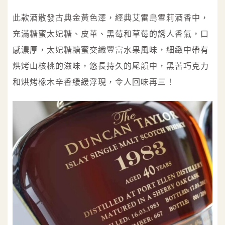
此款酒散發古典金黃色澤，經典艾雷島雪莉酒香中，
充滿糖蜜太妃糖、皮革、黑莓和草莓的誘人香氣，口
感濃厚，太妃糖糖蜜交織豐富水果風味，細緻中帶有
烘烤山核桃的滋味，悠長持久的尾韻中，黑苦巧克力
和烘烤橡木辛香緩緩浮現，令人回味再三！