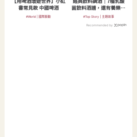
【用啤酒環遊世界】小紅
經典飲料調酒｜7種乳酸
書常見款 中國啤酒
菌飲料酒譜，還有養樂多
燒酒和沙瓦
#World | 國際脈動
#Top Story | 主題故事
Recommended by