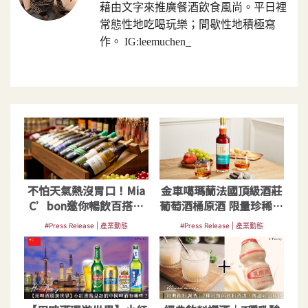
藉由文字來推廣餐酒飲食風尚。平日裡
常態性地吃喝玩樂；間歇性地積極寫
作。 IG:leemuchen_
不怕天氣熱沒胃口！Mia
金車噶瑪蘭法國頂級酒莊
C’bon邀你暢飲百搭氣
葡萄酒桶原酒 限量珍稀上
泡酒 開啟浪漫七夕
市
#Press Release | 產業動態
#Press Release | 產業動態