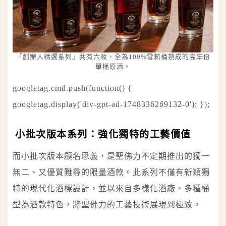
「創辦人精選系列」共有六款，全為100%雪莉桶熟成的高年份
單桶原酒。
googletag.cmd.push(function() {
googletag.display('div-gpt-ad-1748336269132-0'); });
小批次版本系列：強化獨特的工藝價值
而小批次版本顧名思義，是聖佛力不定期推出的獨一
無二、又優質難尋的限量酒款。此系列不僅有新穎獨
特的現代化酒標設計，並以來自多樣化酒廠、多種桶
型為酒款特色，將聖佛力的工藝技術展現到極致。