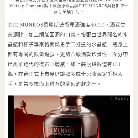
英蓋爾精品洋酒引進來自蘇格蘭獨立裝瓶廠The Glasgow
Whisky Company旗下頂級原酒品牌THE MUNROS莫麗斯單一
麥芽單桶系列。
THE MUNROS莫麗斯裝瓶原酒強度49.1%，酒質甘
美濃醇，加上細膩圓潤的口感，搭配由世界聞名的水
晶瓶和杯子專家格蘭凱恩手工打造的水晶瓶，瓶身上
都有專屬的限量編號，更加凸顯酒款珍貴性，充分帶
出風華絕代的復古華麗感，加上裝瓶總數僅有131
瓶，在台正式上市後仍讓眾多威士忌收藏家爭相入
手，是當今市面上稀有的夢幻酒款之一。