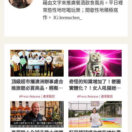
藉由文字來推廣餐酒飲食風尚。平日裡
常態性地吃喝玩樂；間歇性地積極寫
作。 IG:leemuchen_
頂級超市攜澳洲辦事處合
奇怪的知識增加了！梗圖
推旅遊必買商品，輕鬆把
實體化？！女人吼貓迷因
葡萄酒王帶回家喝
超酸啤酒新上市
#Press Release | 產業動態
#Press Release | 產業動態