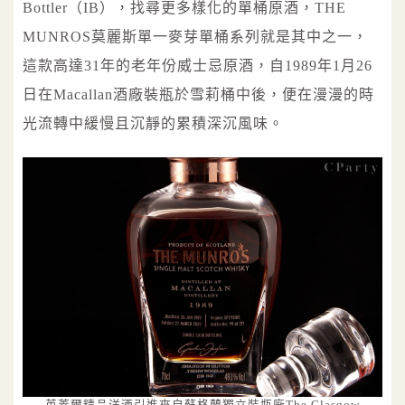
Bottler（IB），找尋更多樣化的單桶原酒，THE
MUNROS莫麗斯單一麥芽單桶系列就是其中之一，
這款高達31年的老年份威士忌原酒，自1989年1月26
日在Macallan酒廠裝瓶於雪莉桶中後，便在漫漫的時
光流轉中緩慢且沉靜的累積深沉風味。