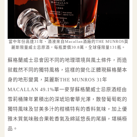
當中年份高達31年、酒液來自Macallan酒廠的THE MUNROS莫
麗斯限量威士忌原酒，每瓶要價30.8萬，全球僅限量131瓶。
蘇格蘭威士忌會因不同的地理環境與風土條件，而造
就截然不同的獨特風格，這樣的變化正體現蘇格蘭本
身的地形變異，莫麗斯THE MUNROS 31年
MACALLAN 49.1%單一麥芽蘇格蘭威士忌原酒經由
雪莉桶陳年累積出的深琥珀奢華光澤，散發葡萄乾的
獨特風味及甘美多汁的柑橘特有的香料氣味，加上優
雅木質氣味融合果乾香氣及綿延悠長的尾韻，堪稱極
品。