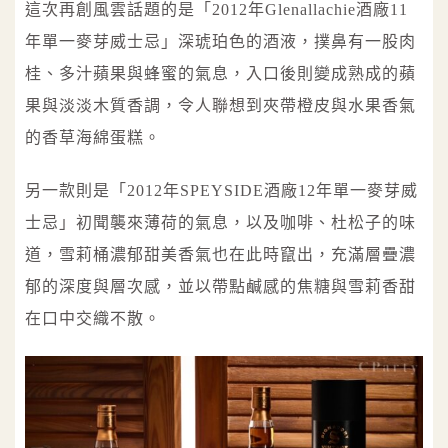
這次再創風雲話題的是「2012年Glenallachie酒廠11
年單一麥芽威士忌」深琥珀色的酒液，撲鼻有一股肉
桂、多汁蘋果與蜂蜜的氣息，入口後則變成熟成的蘋
果與淡淡木質香調，令人聯想到夾帶橙皮與水果香氣
的香草海綿蛋糕。
另一款則是「2012年SPEYSIDE酒廠12年單一麥芽威
士忌」初聞襲來薄荷的氣息，以及咖啡、杜松子的味
道，雪莉桶濃郁甜美香氣也在此時竄出，充滿層疊濃
郁的深度與層次感，並以帶點鹹感的焦糖與雪莉香甜
在口中交織不散。