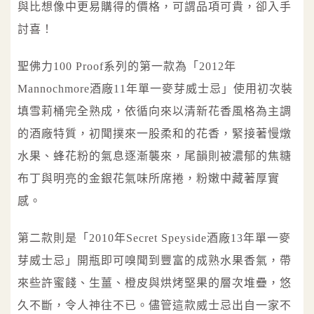
與比想像中更易購得的價格，可謂品項可貴，卻入手
討喜！
聖佛力100 Proof系列的第一款為「2012年
Mannochmore酒廠11年單一麥芽威士忌」使用初次裝
填雪莉桶完全熟成，依循向來以清新花香風格為主調
的酒廠特質，初聞撲來一股柔和的花香，緊接著慢燉
水果、蜂花粉的氣息逐漸襲來，尾韻則被濃郁的焦糖
布丁與明亮的金銀花氣味所席捲，粉嫩中藏著厚實
感。
第二款則是「2010年Secret Speyside酒廠13年單一麥
芽威士忌」開瓶即可嗅聞到豐富的成熟水果香氣，帶
來些許蜜餞、生薑、橙皮與烘烤堅果的層次堆疊，悠
久不斷，令人神往不已。儘管這款威士忌出自一家不