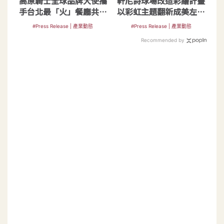
高原騎士全球品牌大使攜
軒尼詩球場改造彩繪計畫
手台北最「火」餐廳共創
以彩虹主題翻新成美左岸
#野出新風味
河濱公園籃球場
#Press Release | 產業動態
#Press Release | 產業動態
Recommended by