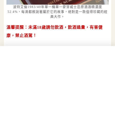
波特艾倫1983/40年單一桶單一麥芽威士忌原酒酒精濃度
52.4%，每滴都敘說著屬於它的故事，絕對是一款值得珍藏的經
典大作。
溫馨提醒：未滿18歲請勿飲酒，飲酒過量，有害健
康，禁止酒駕！
ALICE LEE
偏好低酒精酒類和甜點的金牛女，希望
藉由文字來推廣餐酒飲食風尚。平日裡
常態性地吃喝玩樂；間歇性地積極寫
作。 IG:leemuchen_