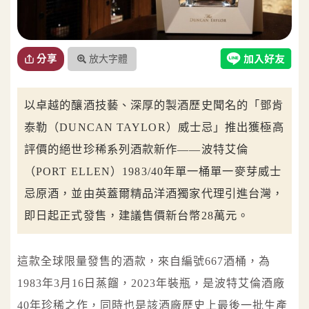
放大字體
分享
以卓越的釀酒技藝、深厚的製酒歷史聞名的「鄧肯
泰勒（DUNCAN TAYLOR）威士忌」推出獲極高
評價的絕世珍稀系列酒款新作——波特艾倫
（PORT ELLEN）1983/40年單一桶單一麥芽威士
忌原酒，並由英蓋爾精品洋酒獨家代理引進台灣，
即日起正式發售，建議售價新台幣28萬元。
這款全球限量發售的酒款，來自編號667酒桶，為
1983年3月16日蒸餾，2023年裝瓶，是波特艾倫酒廠
40年珍稀之作，同時也是該酒廠歷史上最後一批生產