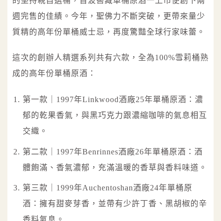
的堅持親自選桶，首波窖藏單桶原酒一上市便創下兩
週完售的佳績。今年，聖佛力不斷突破，更帶來量少
質精的高年份單桶威士忌，再度驚豔全球行家味蕾。
這次的創辦人精選系列共有六款，全為100%雪莉桶熟
成的高年份單桶原酒：
第一款｜1997年Linkwood酒廠25年單桶原酒：濃
郁的乾果香氣，與黑巧克力跟濃縮咖啡的氣息相互
交織。
第二款｜1997年Benrinnes酒廠26年單桶原酒：酒
體飽滿、香氣濃郁，充滿溫暖的香草與香料味道。
第三款｜1999年Auchentoshan酒廠24年單桶原
酒：擁有甜麥芽香，並帶有少許丁香、黑胡椒的辛
香料氣息。