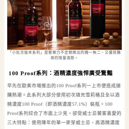
「小批次版本系列」是聖佛力不定期推出的獨一無二、又優質難
尋的限量酒款。
100 Proof系列：酒精濃度強悍廣受驚豔
早先在歐美市場推出的100 Proof系列一上市便造成搶
購熱潮。此系列大部分使用初次填充雪莉桶且全以酒
精濃度100 Proof（即酒精濃度57.1%）裝瓶。100
Proof系列綜合了市面上少見，卻受威士忌饕客喜愛的
三大特點：使用陳年的單一麥芽威士忌、高酒精濃度