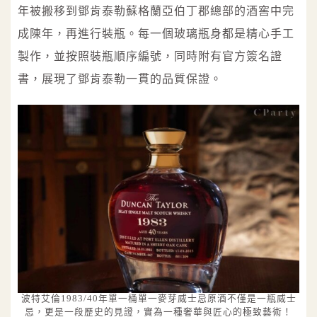
年被搬移到鄧肯泰勒蘇格蘭亞伯丁郡總部的酒窖中完
成陳年，再進行裝瓶。每一個玻璃瓶身都是精心手工
製作，並按照裝瓶順序編號，同時附有官方簽名證
書，展現了鄧肯泰勒一貫的品質保證。
波特艾倫1983/40年單一桶單一麥芽威士忌原酒不僅是一瓶威士
忌，更是一段歷史的見證，實為一種奢華與匠心的極致藝術！