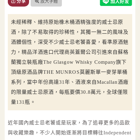
放大字體
分享
未經稀釋、維持原始橡木桶酒精強度的威士忌原
酒，除了不易取得的珍稀性，其獨一無二的風味及
酒體個性，深受不少威士忌老饕喜愛，看準原酒魅
力，精品洋酒進口代理商英蓋爾公司引進來自蘇格
蘭獨立裝瓶廠The Glasgow Whisky Company旗下
頂級原酒品牌THE MUNROS莫麗斯單一麥芽單桶
系列，當中年份高達31年、酒液來自Macallan酒廠
的限量威士忌原酒，每瓶要價30.8萬元，全球僅限
量131瓶。
近年國內威士忌老饕或是玩家，為了追尋更多的品飲
與收藏樂趣，不少人開始逐漸將目標轉往Independent