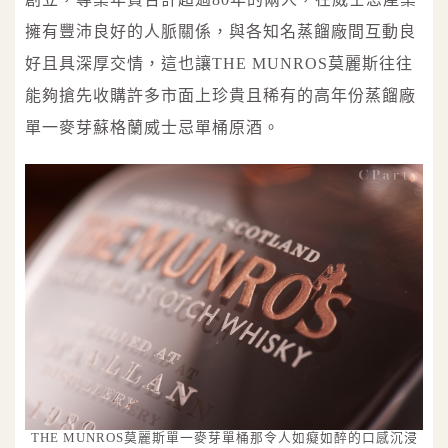
擁有豐沛良好的人脈關係，與各知名蒸餾廠間互動良
好且具深厚交情，這也讓THE MUNROS莫麗斯往往
能夠搶先收購許多市面上珍貴且稀有的高年份蒸餾廠
單一麥芽蘇格蘭威士忌單桶原酒。
THE MUNROS莫麗斯單一麥芽單桶那令人如癡如醉的口感沉浸