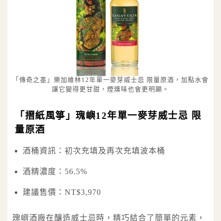
「傳奇之墨」樂加維林12年單一麥芽威士忌 限量原酒，加點水會
讓它變得更甘甜，煙燻味也會更明顯。
「摺紙風箏」瑰嶼12年單一麥芽威士忌 限
量原酒
酒桶資訊：初次充填及再次充填波本桶
酒精濃度：56.5%
建議售價：NT$3,970
瑰嶼酒廠在釀造威士忌時，精巧結合了簡單的元素，