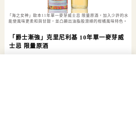
「海之女神」歐本11年單一麥芽威士忌 限量原酒，加入少許的水
能使風味更柔和與甘甜，並凸顯出油脂般滑順的柑橘風味特色。
「爵士漸強」克里尼利基 10年單一麥芽威
士忌 限量原酒
酒桶資訊：初次充填美國橡木波本桶
酒精濃度：57.5%
建議售價：NT$5,450
克里尼利基的蜂蜜風味與滑順、蜜蠟般的口感，彈奏
出最甜美的旋律。如同瓶身上令人陶醉的狂野獨奏樂
手，啟發此款威士忌的創作，呈現出美國經典爵士樂
甜美、富有靈魂的特點。