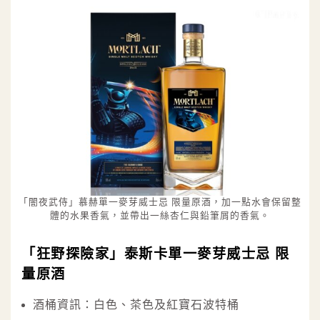
「闇夜武侍」慕赫單一麥芽威士忌 限量原酒，加一點水會保留整
體的水果香氣，並帶出一絲杏仁與鉛筆屑的香氣。
「狂野探險家」泰斯卡單一麥芽威士忌 限
量原酒
酒桶資訊：白色、茶色及紅寶石波特桶