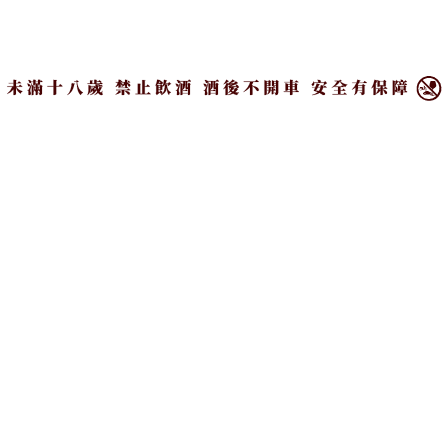
酒款包裝與Sanford Greene合作，以大膽、動態的插
×
畫風格，結合街頭塗鴉、嘻哈、爵士與漫畫藝術，形
成鮮豔和富有傳達力的插畫，尤其著重於動作場面與
文化元素的表達。
醇厚的香氣帶出礦物和海洋的主題，之後變得更甜
蜜、圓潤。在柔順、鮮明的風味中，帶有香草的甜
味，豐富又強烈，隨後加入一絲鹽味，襯托飛揚的胡
椒獨奏，隨之在綿長、辛香尾韻中形成平滑的漸強。