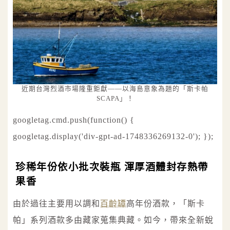
近期台灣烈酒市場隆重鉅獻——以海島意象為題的「斯卡帕
SCAPA」！
googletag.cmd.push(function() {
googletag.display('div-gpt-ad-1748336269132-0'); });
珍稀年份依小批次裝瓶 渾厚酒體封存熱帶
果香
由於過往主要用以調和
百齡罈
高年份酒款，「斯卡
帕」系列酒款多由藏家蒐集典藏。如今，帶來全新蛻