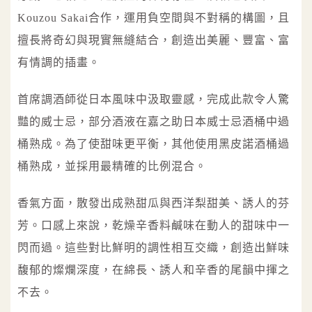
Kouzou Sakai合作，運用負空間與不對稱的構圖，且
擅長將奇幻與現實無縫結合，創造出美麗、豐富、富
有情調的插畫。
首席調酒師從日本風味中汲取靈感，完成此款令人驚
豔的威士忌，部分酒液在嘉之助日本威士忌酒桶中過
桶熟成。為了使甜味更平衡，其他使用黑皮諾酒桶過
桶熟成，並採用最精確的比例混合。
香氣方面，散發出成熟甜瓜與西洋梨甜美、誘人的芬
芳。口感上來說，乾燥辛香料鹹味在動人的甜味中一
閃而過。這些對比鮮明的調性相互交織，創造出鮮味
馥郁的燦爛深度，在綿長、誘人和辛香的尾韻中揮之
不去。