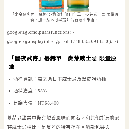
「帛金夏多內」蘇格登-格蘭杜倫14年單一麥芽威士忌 限量原
酒，加一點水可以提升清新感和果香。
googletag.cmd.push(function() {
googletag.display('div-gpt-ad-1748336269132-0'); });
「闇夜武侍」慕赫單一麥芽威士忌 限量原
酒
酒桶資訊：嘉之助日本威士忌及黑皮諾酒桶
酒精濃度：58%
建議售價：NT$8,400
慕赫以甜美中帶有鹹香風味而聞名，和其他斯貝賽麥
芽威士忌相比，是反差的稀有存在。酒款包裝與