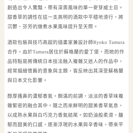
創造出令人驚豔，帶有深奧風味的單一麥芽威士忌。
甜香草的調性在這一支高明的酒款中平穩地滑行，將
沉鬱、芬芳的燉煮水果風味提升至天際。
酒款包裝與技巧高超的插畫家兼設計師Ryoko Tamura
合作，由於Tamura居住於蘇格蘭的愛丁堡，而她的作
品特點是將傳統日本技法融入複雜又迷人的作品中，
經常描繪懷舊的意象與主題，皆反映出其深受蘇格蘭
與日本文化影響。
醇厚搔鼻的濃郁香氣。飽滿的前調，淡淡的香草味複
雜緊密的融合其中。隨之而來鮮明的甜美香草氣息，
以成熟水果與白巧克力香氣結尾。如奶油般柔滑，馥
郁而甜美的口感，逐漸浮現的水果與辛香味，帶來平