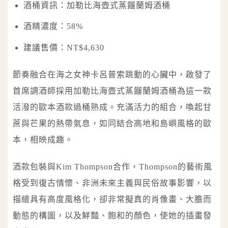
酒桶資訊：加勒比海壺式蒸餾蘭姆酒桶
酒精濃度：58%
建議售價：NT$4,630
節奏融合在海之女神卡呂普索跳動的心臟中，啟發了
首席調酒師採用加勒比海壺式蒸餾蘭姆酒桶為這一款
活潑的歐本酒款過桶熟成。充滿活力的組合，喚起甘
蔗與芒果的熱帶氣息，如同結合高地和島嶼風格的歐
本，相映成趣。
酒款包裝與Kim Thompson合作，Thompson的藝術風
格受到復古情懷、非洲未來主義與民俗故事影響，以
描繪具有高度風格化，卻非常擬真的肖像畫、大膽而
動態的構圖，以及鮮豔、飽和的顏色，使她的插畫發