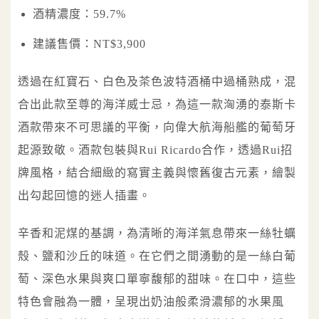
酒精濃度：59.7%
建議售價：NT$3,900
透過在紅寶石、白色及茶色波特酒桶中過桶熟成，混
合出此款至尊的海洋威士忌，為這一款洶湧的泰斯卡
酒款帶來不可思議的平衡，向偉大航海船艦的葡萄牙
起源致敬。酒款包裝與Rui Ricardo合作，透過Rui招
牌風格，結合細緻的寫實主義與懷舊復古元素，繪製
出勾起回憶的迷人插畫。
辛香和泥煤的基調，為清晰的海洋氣息帶來一絲牡蠣
殼、鹽和沙丘的味道。在它們之間湧動的是一絲白葡
萄、深色水果與爽口單寧馥郁的甜味。在口中，這些
特色會融為一體，呈現出奶油般柔滑濃郁的水果風