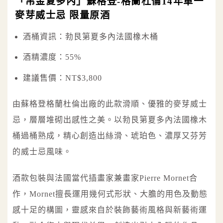
「帛金夏多內」蘇格登-格蘭杜倫14年單一
麥芽威士忌 限量原酒
酒桶資訊：勃艮第夏多內法國橡木桶
酒精濃度：55%
建議售價：NT$3,800
由蘇格登格蘭杜倫出廠的此款滑順、優雅的麥芽威士
忌，層層堆砌出感性之美。以勃艮第夏多內法國橡木
桶過桶熟成，精心創造出絲滑、琥珀色、濃厚又芬芳
的威士忌風味。
酒款包裝與法國當代插畫家兼畫家Pierre Mornet合
作，Mornet擅長運用幾何式形狀、大膽的用色及動態
感十足的構圖，靈感來自於裝飾藝術風格與新藝術運