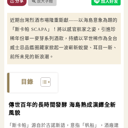
放大字體
分享
近期台灣烈酒市場隆重鉅獻——以海島意象為題的
「斯卡帕 SCAPA」！將以感官航家之姿，引進珍
稀年份單一麥芽系列酒款，持續以罕世稀作為全台
威士忌品鑑圈藏家掀起一波嶄新蛻變、耳目一新、
前所未見的新浪潮。
目錄
傳世百年的長時間發酵 海島熟成演繹全新
風貌
「斯卡帕」源自於古諾斯語，意指「帆船」，酒廠建