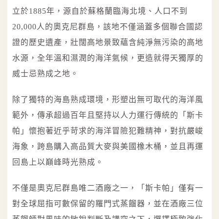
立於1885年，源自於蘇格蘭臨海北境、人口不到
20,000人的奧克尼群島，該地不僅涵蓋多個聯合國認
證的歷史遺產，壯闊高地景致蘊含純淨無污染的高地
水源，全年溫和濕潤的海洋氣候，更造就得天獨厚的
威士忌熟成之地。
除了獨特的海島熟成環境，形塑出無可取代的海洋風
範外，傳承超過百年且堅持以人力運行傳統的「斯卡
帕」懷抱著近乎苛求的海洋冒險犯難精神，對抗嚴峻
海象，跨島購入高品質大麥與美國橡木桶，並且再運
回島上以巔峰時光熟成。
不僅是奧克尼群島唯二酒廠之一，「斯卡帕」僅有一
對全球屈指可數保留的羅門式蒸餾器，並在酒廠三位