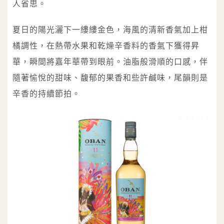
人省思。
夏日的陽光灑下一縷縷金色，海風的清新香氣加上柑
橘調性，在熱帶水果和乾燥辛香料的香氣下獲得昇
華，瞬間將嘉年華帶到眼前。油脂般滑順的口感，伴
隨著愉悅的甜味、馥郁的果香和些許鹹味，尾韻則是
辛香的持續節拍。