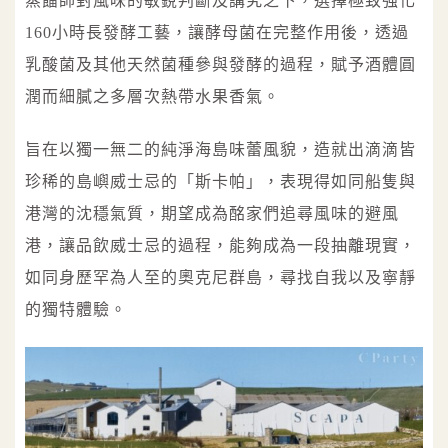
蒸餾師對風味的敏銳判斷及講究之下，選擇極致強化
160小時長發酵工藝，讓酵母菌在完整作用後，透過
乳酸菌及其他天然菌種參與發酵的過程，賦予酒體圓
潤而細膩之多層次熱帶水果香氣。
旨在以獨一無二的純淨海島味蕾風貌，造就出滴滴皆
珍稀的島嶼威士忌的「斯卡帕」，表現得如同船隻與
港灣的沈穩氣質，期望成為酩家們追尋風味的避風
港，讓品飲威士忌的過程，能夠成為一段抽離現實，
如同身歷罕為人至的奧克尼群島，尋找自我以及寧靜
的獨特體驗。