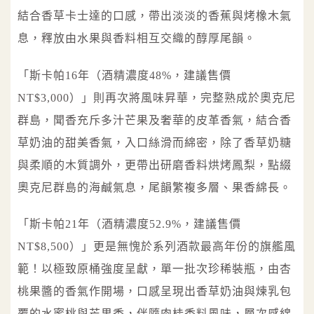
結合香草卡士達的口感，帶出淡淡的香蕉與烤橡木氣
息，釋放由水果與香料相互交織的醇厚尾韻。
「斯卡帕16年（酒精濃度48%，建議售價
NT$3,000）」則再次將風味昇華，完整熟成於奧克尼
群島，聞香充斥多汁芒果及奢華的皮革香氣，結合香
草奶油的甜美香氣，入口絲滑而綿密，除了香草奶糖
與柔順的木質調外，更帶出研磨香料烘烤鳳梨，點綴
奧克尼群島的海鹹氣息，尾韻繁複多層、果香綿長。
「斯卡帕21年（酒精濃度52.9%，建議售價
NT$8,500）」更是無愧於系列酒款最高年份的旗艦風
範！以極致原桶強度呈獻，單一批次珍稀裝瓶，由杏
桃果醬的香氣作開場，口感呈現出香草奶油與煉乳包
覆的水蜜桃與芒果香，伴隨肉桂香料風味，層次感綿