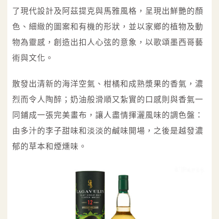
了現代設計及阿茲提克與馬雅風格，呈現出鮮艷的顏
色、細緻的圖案和有機的形狀，並以家鄉的植物及動
物為靈感，創造出扣人心弦的意象，以歌頌墨西哥藝
術與文化。
散發出清新的海洋空氣、柑橘和成熟漿果的香氣，濃
烈而令人陶醉；奶油般滑順又紮實的口感則與香氣一
同鋪成一張完美畫布，讓人盡情揮灑風味的調色盤：
由多汁的李子甜味和淡淡的鹹味開場，之後是越發濃
郁的草本和煙燻味。