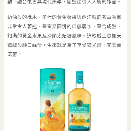
動。融合復古與現代美學，創造出引人入勝的作品。
奶油般的橡木、多汁的黃金蘋果與西洋梨的奢華香氣
非常令人著迷，豐富又圓滑的口感層次，蘊含成熟、
飽滿的黃金水果及滑順太妃糖風味。這款威士忌如天
鵝絨般順口絲滑，生來就是為了享受鎂光燈，完美而
沉著。