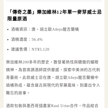
「傳奇之墨」樂加維林12年單一麥芽威士忌
限量原酒
酒桶資訊：唐‧胡立歐Añejo龍舌蘭桶
酒精濃度：56.4%
建議售價：NT$5,120
樂加維林200多年的歷史，散發著熱忱與驕傲的耀眼
精神，為首席調酒師提供靈感，探索中美洲的古代刺
青藝術。此款威士忌在唐‧胡立歐Añejo龍舌蘭桶中
過桶熟成，蘊含遠古與現代的草藥風味，刻畫出令人
難忘的故事。
酒款包裝與墨西哥插畫家Raul Urias合作，作品結合