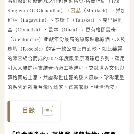
名酒廠的創新超凡之作包含蘇格登-格蘭杜倫（The
Singleton Of Glendullan）、
慕赫
（Mortlach）、樂加
維林（Lagavulin）、泰斯卡（Talisker）、克里尼利
基（Clynelish）、歐本（Oban），更有格蘭昆奇
（Glenkinchie）鉅獻年份最高的原廠裝瓶原酒，以及
瑰嶼（Roseisle）的第一款公開上市酒款，如此華麗
的陣容組合而成的2023年度限量原酒臻選系列，運用
引人入勝的插畫結合酒廠工藝進程，交織世界文化與
蘇格蘭威士忌，共譜稀世佳釀的迷人風味，珍稀限量
的系列酒款為台灣收藏家、鑑賞家獻上稀世酒液。
目錄