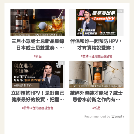
PR
三月小眾威士忌新品集錦
伴侶和妳一起預防HPV，
｜日本威士忌雙重奏、高
才有資格說愛妳！
爾夫球迷這款必看
#新品
#贊助 #台灣癌症基金會
PR
立即諮詢HPV！是對自己
敲碎外包裝才能喝？威士
健康最好的投資，把握現
忌香水前衛之作內有驚
在不嫌晚！
喜，樂玩破壞式美學
#贊助 #台灣癌症基金會
#新品
Recommended by