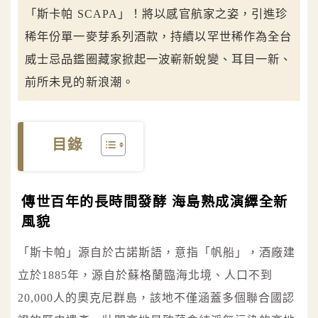
「斯卡帕 SCAPA」！將以感官航家之姿，引進珍
稀年份單一麥芽系列酒款，持續以罕世稀作為全台
威士忌品鑑圈藏家掀起一波嶄新蛻變、耳目一新、
前所未見的新浪潮。
目錄
傳世百年的長時間發酵 海島熟成演繹全新
風貌
「斯卡帕」源自於古諾斯語，意指「帆船」，酒廠建
立於1885年，源自於蘇格蘭臨海北境、人口不到
20,000人的奧克尼群島，該地不僅涵蓋多個聯合國認