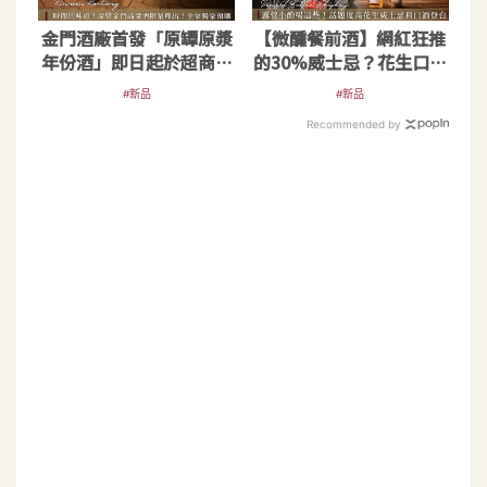
金門酒廠首發「原罈原漿
【微醺餐前酒】網紅狂推
年份酒」即日起於超商開
的30%威士忌？花生口味
放預購
威士忌利口酒來台
#新品
#新品
Recommended by