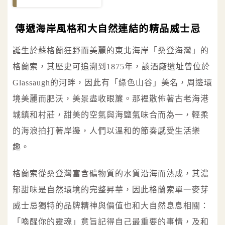
傳遞海岸風格和大自然連結的精品威士忌
誕生於蘇格蘭狂野而美麗的東北海岸「桑登海灣」的
格蘭索，其歷史可追溯到1875年，該酒廠遺址曾位於
Glassaugh的河畔，因此有「綠色山谷」美名，周邊環
境美麗而肥沃，美景盡收眼簾。那裡散佈著古老海港
城鎮和村莊，甜美的空氣與海鹽氣味合而為一，輕柔
的海浪拍打著岸邊，人們以溫和的節奏感受生活樂
趣。
格蘭索從桑登灣富含礦物質的水質沿海而熟成，其濃
郁甜味是自然環境的完整昇華，因此格蘭索單一麥芽
威士忌獨特的品牌精神與價值也和大自然息息相關：
「喚醒你的靈魂」意旨記得自己最重要的事情，及和