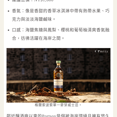
香氣：像是香甜的香草冰淇淋中帶有熱帶水果、巧
克力與淡淡海鹽鹹味。
口感：海鹽焦糖與鳳梨、櫻桃和葡萄柚清爽香氣融
合，彷彿活躍在海岸之間。
格蘭索波索單一麥芽威士忌。
鄰近釀酒廠以東的Portsoy是個被海岸環繞且擁有悠久