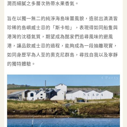
潤而細膩之多層次熱帶水果香氣。
旨在以獨一無二的純淨海島味蕾風貌，造就出滴滴皆
珍稀的島嶼威士忌的「斯卡帕」，表現得如同船隻與
港灣的沈穩氣質，期望成為酩家們追尋風味的避風
港，讓品飲威士忌的過程，能夠成為一段抽離現實，
如同身歷罕為人至的奧克尼群島，尋找自我以及寧靜
的獨特體驗。