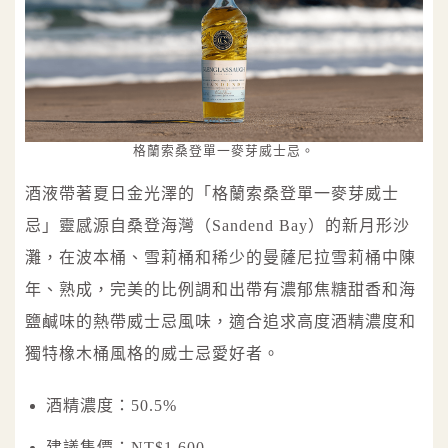
格蘭索桑登單一麥芽威士忌。
酒液帶著夏日金光澤的「格蘭索桑登單一麥芽威士
忌」靈感源自桑登海灣（Sandend Bay）的新月形沙
灘，在波本桶、雪莉桶和稀少的曼薩尼拉雪莉桶中陳
年、熟成，完美的比例調和出帶有濃郁焦糖甜香和海
鹽鹹味的熱帶威士忌風味，適合追求高度酒精濃度和
獨特橡木桶風格的威士忌愛好者。
酒精濃度：50.5%
建議售價：NT$1,600