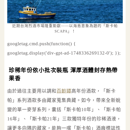
近期台灣烈酒市場隆重鉅獻——以海島意象為題的「斯卡帕
SCAPA」！
googletag.cmd.push(function() {
googletag.display('div-gpt-ad-1748336269132-0'); });
珍稀年份依小批次裝瓶 渾厚酒體封存熱帶
果香
由於過往主要用以調和
百齡罈
高年份酒款，「斯卡
帕」系列酒款多由藏家蒐集典藏。如今，帶來全新蛻
變的單一麥芽系列，囊括「斯卡帕10年」、「斯卡帕
16年」、「斯卡帕21年」三款獨特年份的珍稀酒液，
讓更多向隅的藏家，能夠一嚐「斯卡帕」酒廠標誌性