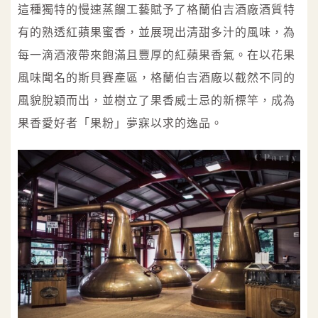
這種獨特的慢速蒸餾工藝賦予了格蘭伯吉酒廠酒質特
有的熟透紅蘋果蜜香，並展現出清甜多汁的風味，為
每一滴酒液帶來飽滿且豐厚的紅蘋果香氣。在以花果
風味聞名的斯貝賽產區，格蘭伯吉酒廠以截然不同的
風貌脫穎而出，並樹立了果香威士忌的新標竿，成為
果香愛好者「果粉」夢寐以求的逸品。