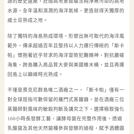
證的歷史遺產，壯闊高地景致蘊含純淨無污染的高地
水源，全年溫和濕潤的海洋氣候，更造就得天獨厚的
威士忌熟成之地。
除了獨特的海島熟成環境，形塑出無可取代的海洋風
範外，傳承超過百年且堅持以人力運行傳統的「斯卡
帕」懷抱著近乎苛求的海洋冒險犯難精神，對抗嚴峻
海象，跨島購入高品質大麥與美國橡木桶，並且再運
回島上以巔峰時光熟成。
不僅是奧克尼群島唯二酒廠之一，「斯卡帕」僅有一
對全球屈指可數保留的羅門式蒸餾器，並在酒廠三位
蒸餾師對風味的敏銳判斷及講究之下，選擇極致強化
160小時長發酵工藝，讓酵母菌在完整作用後，透過
乳酸菌及其他天然菌種參與發酵的過程，賦予酒體圓