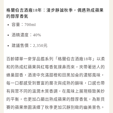
格蘭伯吉酒廠18年：漫步靜謐秋季，偶遇熟成蘋果
的醇厚香氣
容量：700ml
酒精濃度：40%
建議售價：2,350元
百齡罈單一麥芽品鑑系列「格蘭伯吉酒廠18年」以柔
和的熟成紅蘋果與紅莓香氣撲鼻而來，夾帶著迷人的
蜂巢甜香，酒液中充滿甜橙和田黑加侖的濃郁風味，
每一口都感受到豐富的層次與成熟的韻味，口感也帶
有與眾不同的溫潤木質香調，在風味上展現極致美妙
的平衡，也更加凸顯出熟成蘋果的醇厚香氣，為斯貝
賽的蘋果樂園演繹了秋季更加沉靜別緻的幽美景色。