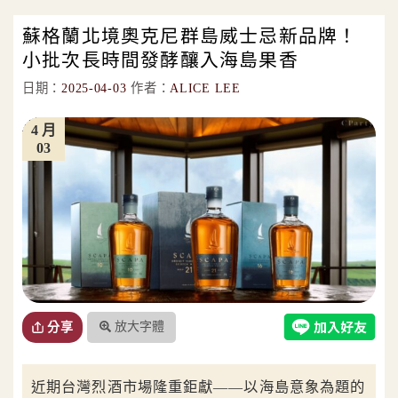
蘇格蘭北境奧克尼群島威士忌新品牌！
小批次長時間發酵釀入海島果香
日期：
2025-04-03
作者：
ALICE LEE
4 月
03
放大字體
分享
近期台灣烈酒市場隆重鉅獻——以海島意象為題的