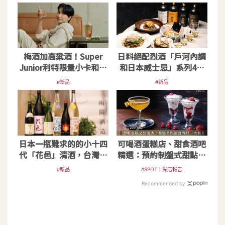
梅酒加高粱酒！Super
日料絕配烈酒「戶河內調
Junior利特限量小卡和海
和日本威士忌」系列4款
報同步開抽
在台開賣啦
#新品
#新品
日本一瓶難求的的小十四
可喝酒蛋糕店、甜食酒吧
代「花邑」清酒，台灣也
精選：預約制盤式甜點必
喝得到了！
訪，低消一次整理
#新品
#SPOT｜探店報告
Recommended by