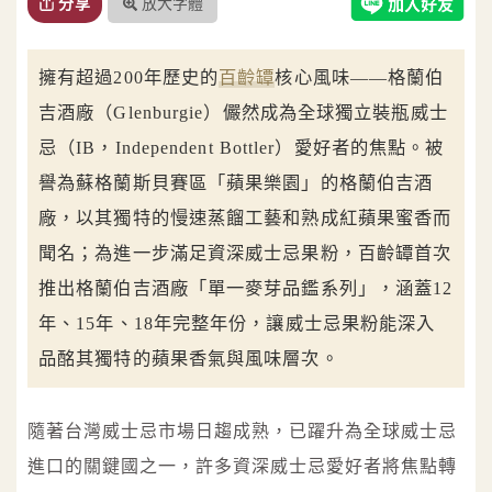
放大字體
分享
擁有超過200年歷史的
百齡罈
核心風味——格蘭伯
吉酒廠（Glenburgie）儼然成為全球獨立裝瓶威士
忌（IB，Independent Bottler）愛好者的焦點。被
譽為蘇格蘭斯貝賽區「蘋果樂園」的格蘭伯吉酒
廠，以其獨特的慢速蒸餾工藝和熟成紅蘋果蜜香而
聞名；為進一步滿足資深威士忌果粉，百齡罈首次
推出格蘭伯吉酒廠「單一麥芽品鑑系列」，涵蓋12
年、15年、18年完整年份，讓威士忌果粉能深入
品酩其獨特的蘋果香氣與風味層次。
隨著台灣威士忌市場日趨成熟，已躍升為全球威士忌
進口的關鍵國之一，許多資深威士忌愛好者將焦點轉