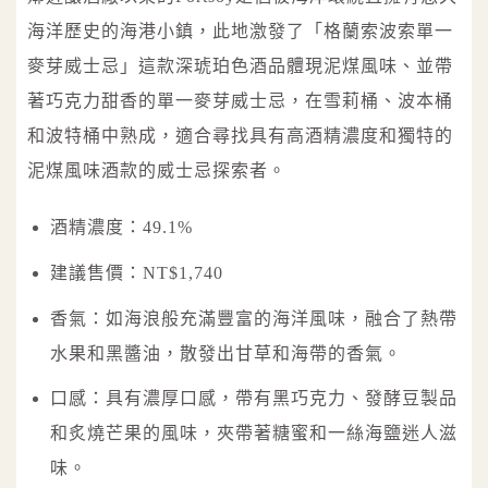
海洋歷史的海港小鎮，此地激發了「格蘭索波索單一
麥芽威士忌」這款深琥珀色酒品體現泥煤風味、並帶
著巧克力甜香的單一麥芽威士忌，在雪莉桶、波本桶
和波特桶中熟成，適合尋找具有高酒精濃度和獨特的
泥煤風味酒款的威士忌探索者。
酒精濃度：49.1%
建議售價：NT$1,740
香氣：如海浪般充滿豐富的海洋風味，融合了熱帶
水果和黑醬油，散發出甘草和海帶的香氣。
口感：具有濃厚口感，帶有黑巧克力、發酵豆製品
和炙燒芒果的風味，夾帶著糖蜜和一絲海鹽迷人滋
味。