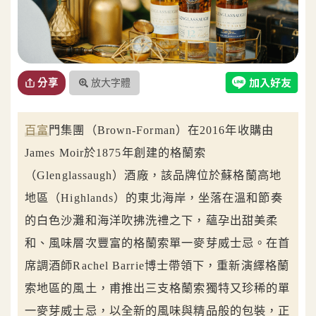
放大字體
分享
百富
門集團（Brown-Forman）在2016年收購由
James Moir於1875年創建的格蘭索
（Glenglassaugh）酒廠，該品牌位於蘇格蘭高地
地區（Highlands）的東北海岸，坐落在溫和節奏
的白色沙灘和海洋吹拂洗禮之下，蘊孕出甜美柔
和、風味層次豐富的格蘭索單一麥芽威士忌。在首
席調酒師Rachel Barrie博士帶領下，重新演繹格蘭
索地區的風土，甫推出三支格蘭索獨特又珍稀的單
一麥芽威士忌，以全新的風味與精品般的包裝，正