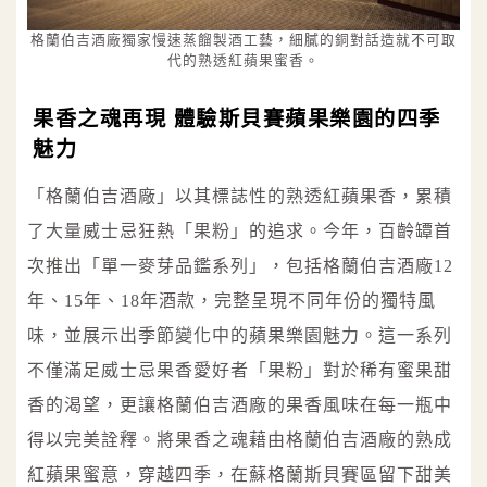
格蘭伯吉酒廠獨家慢速蒸餾製酒工藝，細膩的銅對話造就不可取
代的熟透紅蘋果蜜香。
果香之魂再現 體驗斯貝賽蘋果樂園的四季
魅力
「格蘭伯吉酒廠」以其標誌性的熟透紅蘋果香，累積
了大量威士忌狂熱「果粉」的追求。今年，百齡罈首
次推出「單一麥芽品鑑系列」，包括格蘭伯吉酒廠12
年、15年、18年酒款，完整呈現不同年份的獨特風
味，並展示出季節變化中的蘋果樂園魅力。這一系列
不僅滿足威士忌果香愛好者「果粉」對於稀有蜜果甜
香的渴望，更讓格蘭伯吉酒廠的果香風味在每一瓶中
得以完美詮釋。將果香之魂藉由格蘭伯吉酒廠的熟成
紅蘋果蜜意，穿越四季，在蘇格蘭斯貝賽區留下甜美