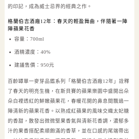
的印記，成為威士忌界的經典之作。
格蘭伯吉酒廠12年：春天的輕盈舞曲，伴隨著一陣
陣蘋果花香
容量：700ml
酒精濃度：40%
建議售價：950元
百齡罈單一麥芽品鑑系列「格蘭伯吉酒廠12年」詮釋
了春天的明亮生機，在斯貝賽的蘋果樂園中盛開出朵
朵白裡透紅的鮮嫩蘋果花，春暖花開的鼻息間飄過一
陣清新的蘋果花香。以熟成紅蘋果的風味交織太妃糖
的香甜，散發出微微堅果香氣與清新花香調，濃郁多
汁的果香搭配柔順飽滿的香草，並在口感的尾端帶出