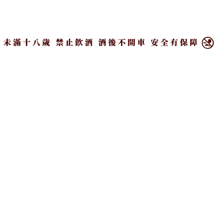
「斯卡帕16年（酒精濃度48%，建議售價
×
NT$3,000）」則再次將風味昇華，完整熟成於奧克尼
群島，聞香充斥多汁芒果及奢華的皮革香氣，結合香
草奶油的甜美香氣，入口絲滑而綿密，除了香草奶糖
與柔順的木質調外，更帶出研磨香料烘烤鳳梨，點綴
奧克尼群島的海鹹氣息，尾韻繁複多層、果香綿長。
「斯卡帕21年（酒精濃度52.9%，建議售價
NT$8,500）」更是無愧於系列酒款最高年份的旗艦風
範！以極致原桶強度呈獻，單一批次珍稀裝瓶，由杏
桃果醬的香氣作開場，口感呈現出香草奶油與煉乳包
覆的水蜜桃與芒果香，伴隨肉桂香料風味，層次感綿
延溫順，再以甜美濃厚的尾韻收尾，更是盡顯高年份
酒款醇厚老練的特質；僅於台灣保樂力加集團私人俱