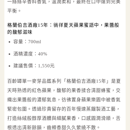
一絲絲辛香料香氣，溫潤柔和，最終在口中達到完美
平衡。
格蘭伯吉酒廠15年：徜徉夏天蘋果蜜語中，果醬般
的馥郁滋味
容量：700ml
酒精濃度：40%
建議售價：1,550元
百齡罈單一麥芽品鑑系列「格蘭伯吉酒廠15年」是夏
天時熟透的紅色蘋果，馥郁的果香揉合清甜蜂蜜，交
織出果醬般的濃郁氣息，彷彿置身蘋果樂園中被香氣
緊密包圍。透過珍貴留存的百年慢速蒸餾製酒工藝，
打造絲絨般醇厚酒體與細膩果香，口感圓潤滑順，舌
根透出清新餘韻，齒頰香甜久久縈繞不散。