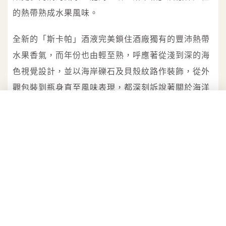
的熱帶熟成水果風味。
全新的「斯卡帕」酒液完美鎖住酒廠獨有的豐沛熱帶
水果香氣，而年份也由輕至熟，呼應著從淺到深的海
色視覺設計，並以海岸礫石及貝殼紋路作裝飾，從外
觀包裝到瓶身直至風味表現，都深刻訴說著關於海洋
的故事，將探索時光的故事娓娓道來。
「斯卡帕10年（酒精濃度48%，建議售價
NT$1,400）」用以全系列使用的初次美國桶，於奧克
尼群島部分熟成，綻放新鮮鳳梨切片與芒果冰淇淋的
香氣，引出蜂蜜鬆餅和一絲柑橘清新，暖香料燉蘋果
結合香草卡士達的口感，帶出淡淡的香蕉與烤橡木氣
息，釋放由水果與香料相互交織的醇厚尾韻。