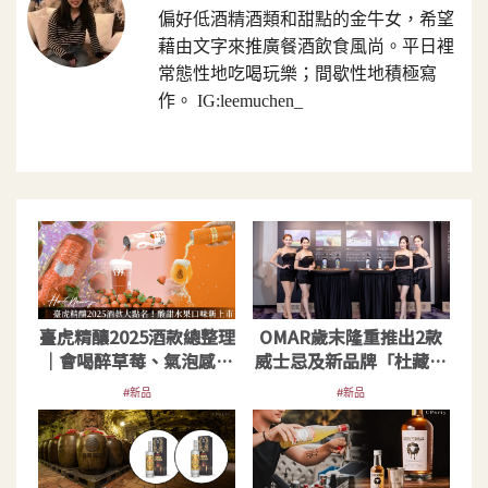
偏好低酒精酒類和甜點的金牛女，希望
藉由文字來推廣餐酒飲食風尚。平日裡
常態性地吃喝玩樂；間歇性地積極寫
作。 IG:leemuchen_
臺虎精釀2025酒款總整理
OMAR歲末隆重推出2款
｜會喝醉草莓、氣泡感柑
威士忌及新品牌「杜藏」
橘歡樂過年
35年陳高
#新品
#新品