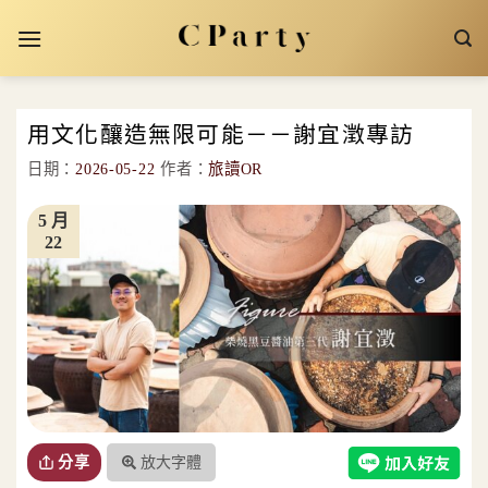
Skip
to
content
用文化釀造無限可能－－謝宜澂專訪
日期：
2026-05-22
作者：
旅讀OR
5 月
22
放大字體
分享