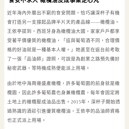
食安不求人 橄欖油反成事業定心丸
近年海內外層出不窮的食安問題，恰巧讓深杯子有機
會打造另一支撐起品牌半片天的產品線——橄欖油。
王依亭提到，西班牙身為橄欖油大國，家家戶戶都享
受著平價優質的橄欖油，「這與葡萄酒不同，合理價
格的好油就是一種基本人權。」她甚至在返台前考取
了一張「品油師」證照，可說是為創業之路預先備好
秘密武器，等時機成熟便能派上用場。
由於地中海周邊盛產橄欖，許多葡萄園的前身就是橄
欖園，因此許多葡萄農也身兼橄欖農，每年會固定將
土地上的橄欖壓成油品出售。2015年，深杯子開始透
過熟識的酒莊引進優質橄欖油，王依亭的品油師資格
也正式派上用場。