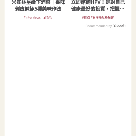
米其林星級下酒菜｜臺味
立即諮詢HPV！是對自己
剝皮辣椒5種美味作法
健康最好的投資，把握現
在不嫌晚！
#Interviews | 酒客行
#贊助 #台灣癌症基金會
Recommended by