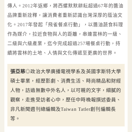
傳人。2012年返鄉，將西螺默默耕耘超過67年的醬油
品牌重新詮釋，讓消費者重新認識台灣深厚的蔭油文
化。2017年發起「飛雀餐桌行動」，以醬油蔬食料理
作為媒介，拉近食物與人的距離，串連雲林的一級、
二級與六級產業，迄今完成超過257場餐桌行動，持
續將雲林的土地、人情與文化傳遞至更廣的世界。
張亞慈
◎政治大學廣播電視學系及英國李斯特大學
碩士畢業，經歷影劇、消費生活、時尚精品和財經
人物，訪過無數中外名人，以可親的文字，細膩的
觀察，走進受訪者心中，歷任中時晚報撰述委員、
非凡新聞週刊總編輯及Taiwan Tatler創刊編輯長
等。