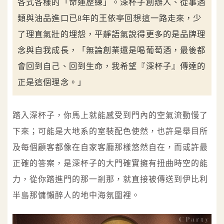
各式各樣的「命運歷練」。深杯子創辦人、從事酒
類與油品進口已8年的王依亭回想這一路走來，少
了理直氣壯的埋怨，平靜語氣說得更多的是品牌理
念與自我成長，「無論創業還是喝葡萄酒，最後都
會回到自己、回到生命，我希望『深杯子』傳達的
正是這個理念。」
踏入深杯子，你馬上就能感受到門內的空氣流動慢了
下來；可能是大地系的室裝配色使然，也許是舉目所
及每個顧客都像在自家客廳那樣悠然自在，而或許最
正確的答案，是深杯子的大門確實擁有扭曲時空的能
力，從你踏進門的那一剎那，就直接被傳送到伊比利
半島那慵懶醉人的地中海氛圍裡。