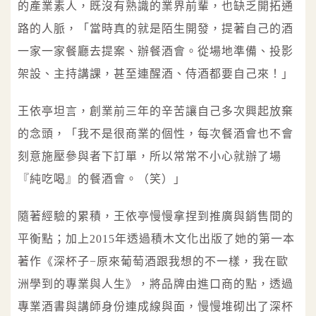
的產業素人，既沒有熟識的業界前輩，也缺乏開拓通
路的人脈，「當時真的就是陌生開發，提著自己的酒
一家一家餐廳去提案、辦餐酒會。從場地準備、投影
架設、主持講課，甚至連醒酒、侍酒都要自己來！」
王依亭坦言，創業前三年的辛苦讓自己多次興起放棄
的念頭，「我不是很商業的個性，每次餐酒會也不會
刻意施壓參與者下訂單，所以常常不小心就辦了場
『純吃喝』的餐酒會。（笑）」
隨著經驗的累積，王依亭慢慢拿捏到推廣與銷售間的
平衡點；加上2015年透過積木文化出版了她的第一本
著作《深杯子−原來葡萄酒跟我想的不一樣，我在歐
洲學到的專業與人生》，將品牌由進口商的點，透過
專業酒書與講師身份連成線與面，慢慢堆砌出了深杯