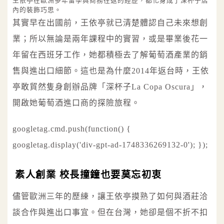
王依亭在歐洲多年留學與商務往返的經歷，都化身成了深杯子店
內的裝飾巧思。
其實早在出國前，王依亭就已清楚體認自己未來想創
業；所以無論是兩年課程中的實習，或是畢業後花一
年留在西班牙工作，她都積極去了解葡萄酒產業的銷
售與進出口細節。這也是為什麼2014年返台時，王依
亭敢貿然隻身創辦品牌「深杯子La Copa Oscura」，
開啟她葡萄酒進口商的探險旅程。
googletag.cmd.push(function() {
googletag.display('div-gpt-ad-1748336269132-0'); });
素人創業 校長撞鐘也要莫忘初衷
儘管歐洲三年的歷練，讓王依亭摸熟了如何與酒莊洽
談合作與進出口事宜。但在台灣，她卻是個不折不扣