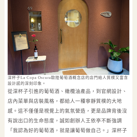
深杯子La Copa Oscura歐陸葡萄酒概念店的店門給人質樸又富含
設計感的深刻印象。
從深杯子引進的葡萄酒、橄欖油產品，到官網設計、
店內菜單與店裝風格，都給人一種寧靜質樸的大地
感。這不僅僅是視覺上的氣氛營造，更是品牌背後沒
有說出口的生命態度，誠如創辦人王依亭不斷強調
「我認為好的葡萄酒，就是讓葡萄做自己。」深杯子