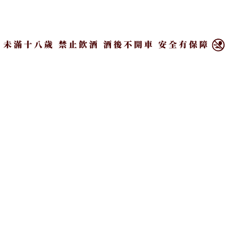
的策劃，王依亭決定在石牌巷弄內打造一處她理想中
×
的角落，讓人能在熙來攘往中短暫停靠、甚至獲得迎
接下一個挑戰的備戰力量。
靜謐舒適的室內氛圍，是走進深杯子感受到的第一印象。
「我住在淡水，每次跟朋友約只能往台北的東區跑，