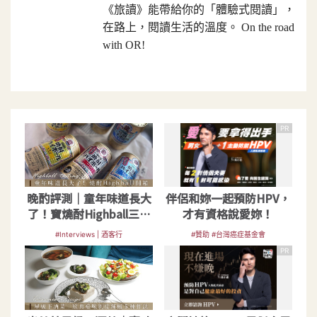
《旅讀》能帶給你的「體驗式閱讀」，
在路上，閱讀生活的溫度。 On the road
with OR!
PR
晚酌評測｜童年味道長大
伴侶和妳一起預防HPV，
了！寶燒酎Highball三款
才有資格說愛妳！
風味調酒綜合測評
#Interviews | 酒客行
#贊助 #台灣癌症基金會
PR