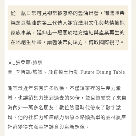
從一瓶日常可見卻常被忽略的醬油出發，御鼎興柴
燒黑豆醬油的第三代傳人謝宜澂用文化與熱情擁抱
家族事業，延伸出一場關於地方連結與產業再生的
在地創生計畫，讓醬油帶向遠方，博取國際視野。
文_張亞慈/旅讀
圖_李智凱/旅讀、飛雀餐桌行動 Future Dining Table
謝宜澂近年來有許多收穫，不僅讓家裡的生產力激
增，也讓銷售力達到過去的50倍，並且還結交了來自
海內外一萬多名朋友。數位臉書時代帶來了數字激
增，他的社群力和連結力讓原本略顯孤單的雲林農產
社群變得充滿幸福詩意與嶄新想像。