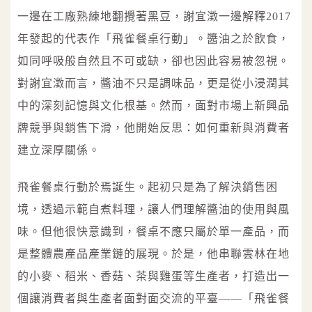
一邊在工廠熟練地翻攪著黑豆，謝宜澂一邊解釋2017
年發起的代表作「飛雀餐桌行動」。醬油之於飲食，
如同呼吸般自然且不可或缺，卻也因此容易被忽視。
對謝宜澂而言，醬油不只是調味品，更是從小浸潤其
中的深刻記憶與文化根基。然而，面對市場上新興品
牌競爭與銷售下滑，他開始反思：如何重新與消費者
建立深厚關係。
飛雀餐桌行動於焉誕生。起初只是為了解決銷售困
境，透過示範自煮料理，讓人們理解醬油的使用與風
味。但他很快意識到，餐桌不應只屬於單一產品，而
是整體農產品產業鏈的展現。於是，他串聯雲林在地
的小麥、稻米、香菇、茶與雞蛋等生產者，打造出一
個讓消費者與生產者面對面交流的平臺——「飛雀餐