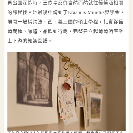
再出國深造時，王依亭反倒自然而然就往葡萄酒相關
的課程找。她最後申請到了Erasmus Mundus獎學金，
展開一場橫跨法、西、義三國的碩士學程，扎實從葡
萄栽種、釀造、品飲到行銷，完整建立起葡萄酒產業
上下游的知識圖譜。