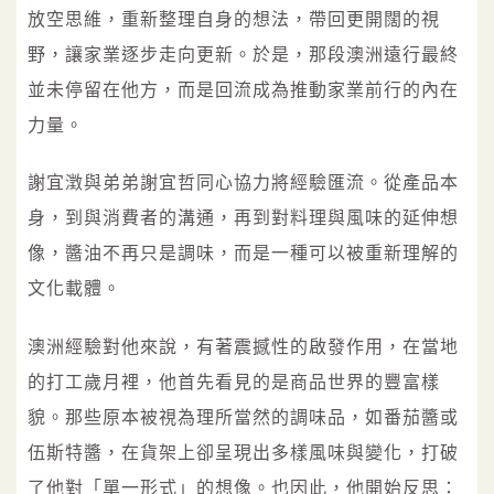
放空思維，重新整理自身的想法，帶回更開闊的視
野，讓家業逐步走向更新。於是，那段澳洲遠行最終
並未停留在他方，而是回流成為推動家業前行的內在
力量。
謝宜澂與弟弟謝宜哲同心協力將經驗匯流。從產品本
身，到與消費者的溝通，再到對料理與風味的延伸想
像，醬油不再只是調味，而是一種可以被重新理解的
文化載體。
澳洲經驗對他來說，有著震撼性的啟發作用，在當地
的打工歲月裡，他首先看見的是商品世界的豐富樣
貌。那些原本被視為理所當然的調味品，如番茄醬或
伍斯特醬，在貨架上卻呈現出多樣風味與變化，打破
了他對「單一形式」的想像。也因此，他開始反思：