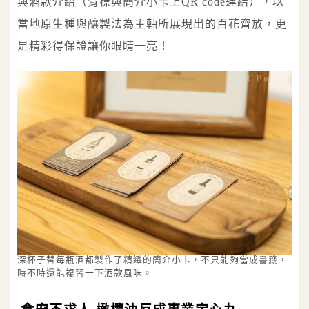
與酒款介紹（背標與簡介小卡上QR code連結），以
當地原生種與釀製法為主軸所展現出的百花齊放，更
是精彩得保證讓你眼睛一亮！
深杯子替每瓶酒都製作了精緻的簡介小卡，不只能夠當成書籤，
時不時還能複習一下酒款風味。