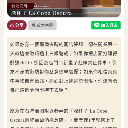
放大字體
分享
如果你有一個籌備多時的開店夢想，卻在開業第一
天就這麼碰巧遇上三級警戒；如果你把店面打理得
舒適chill，卻因為店門口新畫了紅線禁止停車，引
來不滿的街坊對你惡意檢舉騷擾；如果你相信冥冥
中事物自有徵兆，那面對上述這些險阻，你還有勇
氣把這個夢想堅持下去嗎？
座落在石牌商圈附近巷弄的「深杯子 La Copa
Oscura歐陸葡萄酒概念店」，開業僅1年就遇上了