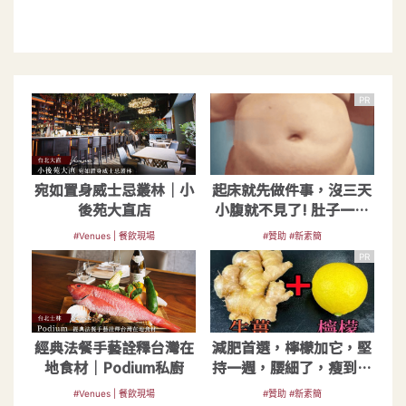
PR
宛如置身威士忌叢林｜小
起床就先做件事，沒三天
後苑大直店
小腹就不見了! 肚子一天
天變小！
#Venues | 餐飲現場
#贊助 #新素簡
PR
經典法餐手藝詮釋台灣在
減肥首選，檸檬加它，堅
地食材｜Podium私廚
持一週，腰細了，瘦到你
懷疑人生
#Venues | 餐飲現場
#贊助 #新素簡