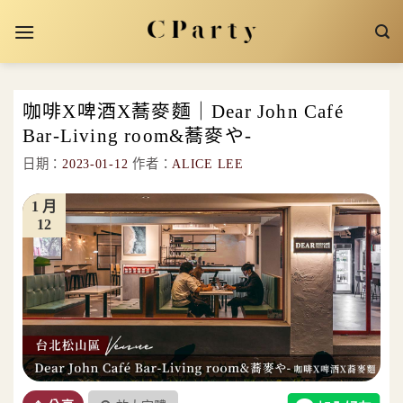
Skip
to
content
咖啡X啤酒X蕎麥麵｜Dear John Café
Bar-Living room&蕎麥や-
日期：
2023-01-12
作者：
ALICE LEE
1 月
12