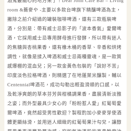
酒鬼最關心的地方來了！Dear John Café Bar – Living
room &蕎麥や -主要以多款台啤旗下精釀啤酒為主，
撇除之前介紹過的罐裝咖啡啤酒，還有三款瓶裝啤
酒，分別是：帶有威士忌影子的「波本香氣」愛爾啤
酒，它採用威士忌專用酵母進行發酵，所以帶有迷人
的焦糖與杏桃果香，還有橡木桶的香草、辛香和烘烤
調性，就像是揉入啤酒和威士忌兩種靈魂，是一款質
感爆棚的混血兒；另一款金黃色包裝的「說好不苦」
印度淡色拉格啤酒，則精選了在地蓬萊米釀製，輔以
Centennial啤酒花，成功勾勒出輕盈滑順的口感，以
及乾淨爽朗的草本芬芳與柑橘調果香，盡展清新淡雅
之姿；而外型最具少女心的「粉粉惹人愛」紅葡萄愛
爾啤酒，竟然超受男性歡迎？製程酌加小麥麥芽使酒
體更顯絲滑，並用迷人細緻的紅葡萄果汁勾兌，讓醇