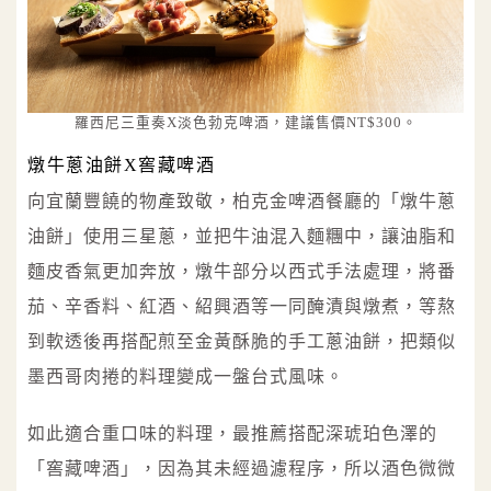
羅西尼三重奏X淡色勃克啤酒，建議售價NT$300。
燉牛蔥油餅X窖藏啤酒
向宜蘭豐饒的物產致敬，柏克金啤酒餐廳的「燉牛蔥
油餅」使用三星蔥，並把牛油混入麵糰中，讓油脂和
麵皮香氣更加奔放，燉牛部分以西式手法處理，將番
茄、辛香料、紅酒、紹興酒等一同醃漬與燉煮，等熬
到軟透後再搭配煎至金黃酥脆的手工蔥油餅，把類似
墨西哥肉捲的料理變成一盤台式風味。
如此適合重口味的料理，最推薦搭配深琥珀色澤的
「窖藏啤酒」，因為其未經過濾程序，所以酒色微微