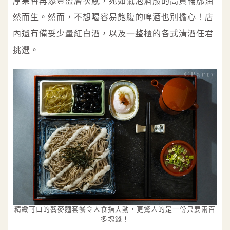
厚果香再添豐盈層次感，宛如氣泡酒般的高貴輪廓油
然而生。然而，不想喝容易飽腹的啤酒也別擔心！店
內還有備妥少量紅白酒，以及一整櫃的各式清酒任君
挑選。
精緻可口的蕎麥麵套餐令人食指大動，更驚人的是一份只要兩百
多塊錢！