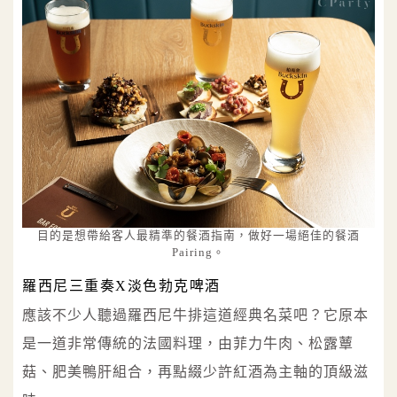
目的是想帶給客人最精準的餐酒指南，做好一場絕佳的餐酒
Pairing。
羅西尼三重奏X淡色勃克啤酒
應該不少人聽過羅西尼牛排這道經典名菜吧？它原本
是一道非常傳統的法國料理，由菲力牛肉、松露蕈
菇、肥美鴨肝組合，再點綴少許紅酒為主軸的頂級滋