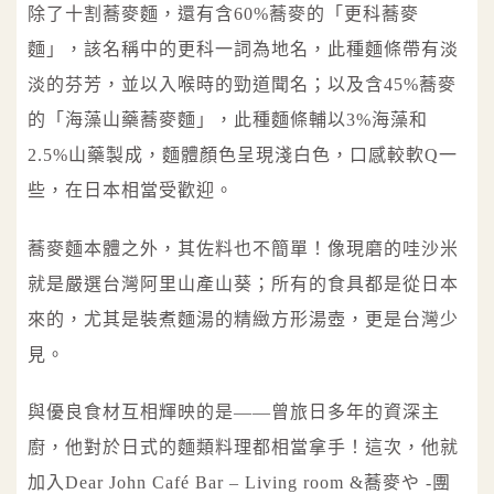
除了十割蕎麥麵，還有含60%蕎麥的「更科蕎麥
麵」，該名稱中的更科一詞為地名，此種麵條帶有淡
淡的芬芳，並以入喉時的勁道聞名；以及含45%蕎麥
的「海藻山藥蕎麥麵」，此種麵條輔以3%海藻和
2.5%山藥製成，麵體顏色呈現淺白色，口感較軟Q一
些，在日本相當受歡迎。
蕎麥麵本體之外，其佐料也不簡單！像現磨的哇沙米
就是嚴選台灣阿里山產山葵；所有的食具都是從日本
來的，尤其是裝煮麵湯的精緻方形湯壺，更是台灣少
見。
與優良食材互相輝映的是——曾旅日多年的資深主
廚，他對於日式的麵類料理都相當拿手！這次，他就
加入Dear John Café Bar – Living room &蕎麥や -團