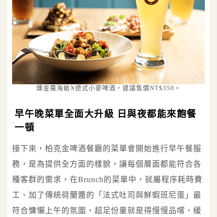
燻金棗海蛤X德式小麥啤酒，建議售價NT$350。
早午晚菜單全面大升級 日與夜都能來飽餐
一頓
接下來，柏克金啤酒餐廳的菜單會開始進行早午餐服
務，是為提供全方面的樣貌，讓每個層面都能符合各
種客群的需求，在Brunch的菜單中，就屬程序耗時費
工、加了傳統荷蘭醬的「法式吐司與鮮蝦班尼蛋」最
符合慵懶上午的氛圍，超足份量就是得慢慢品嚐、緩