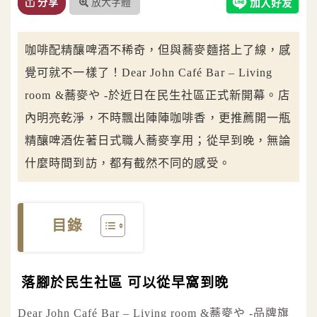
放大字體
分享
咖啡配精釀啤酒不稀奇，但與蕎麥麵搭上了線，感
覺可就不一樣了！Dear John Café Bar – Living
room &蕎麥や -於近日在民生社區正式新開幕。店
內明亮乾淨，不時飄出陣陣咖啡香，更推薦開一瓶
精釀啤酒佐著日式職人蕎麥享用；從早到晚，無論
什麼時間到訪，都有截然不同的感受。
目錄
落腳於民生社區 可以從早窩到晚
Dear John Café Bar – Living room &蕎麥や -品牌旗