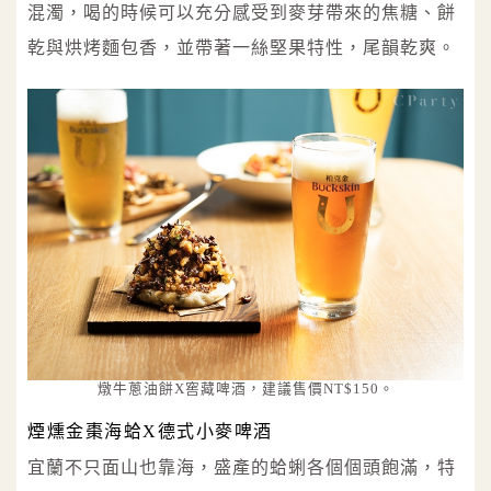
混濁，喝的時候可以充分感受到麥芽帶來的焦糖、餅
乾與烘烤麵包香，並帶著一絲堅果特性，尾韻乾爽。
燉牛蔥油餅X窖藏啤酒，建議售價NT$150。
煙燻金棗海蛤X德式小麥啤酒
宜蘭不只面山也靠海，盛產的蛤蜊各個個頭飽滿，特