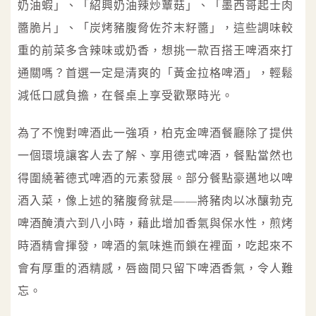
奶油蝦」、「紹興奶油辣炒蕈菇」、「墨西哥起士肉
醬脆片」、「炭烤豬腹脅佐芥末籽醬」，這些調味較
重的前菜多含辣味或奶香，想挑一款百搭王啤酒來打
通關嗎？首選一定是清爽的「黃金拉格啤酒」，輕鬆
減低口感負擔，在餐桌上享受歡聚時光。
為了不愧對啤酒此一強項，柏克金啤酒餐廳除了提供
一個環境讓客人去了解、享用德式啤酒，餐點當然也
得圍繞著德式啤酒的元素發展。部分餐點豪邁地以啤
酒入菜，像上述的豬腹脅就是——將豬肉以冰釀勃克
啤酒醃漬六到八小時，藉此增加香氣與保水性，煎烤
時酒精會揮發，啤酒的氣味進而鎖在裡面，吃起來不
會有厚重的酒精感，唇齒間只留下啤酒香氣，令人難
忘。