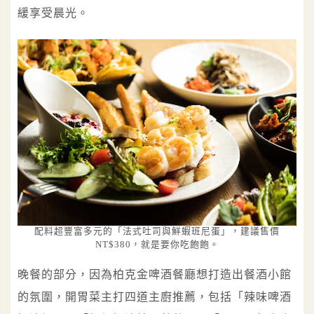
緩享受晨光。
配料超豐富多元的「法式吐司與鮮蝦班尼蛋」，建議售價
NT$380，就是要你吃飽飽。
晚餐的部分，因為柏克金啤酒餐廳想打造出餐酒小館
的氛圍，開胃菜主打四道主廚推薦，包括「辣味啤酒