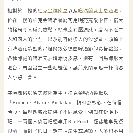
相對於二樓的
柏克金燒肉屋
以及
噶瑪蘭威士忌酒吧
，
位在一樓的柏克金啤酒餐廳可用明亮寬敞形容，偌大
的格局令人感到放鬆，絲毫沒有壓迫感，店內不乏二
人和四人的桌型，以及能容納多人的沙發區，頭頂上
有啤酒花造型的吊燈與致敬德國啤酒節的彩帶點綴，
各種隱藏的啤酒元素增添俏皮感，還有一個馬蹄形大
吧台，周圍設立一些吧檯位，讓前來簡單喝一杯的客
人小憩一會。
裝潢風格以德式歐陸為主，柏克金啤酒餐廳以
「Brunch、Bistro、Buckskin」精神為核心，在每個
時段、每塊區域都提供了不同感受。例如在傍晚下了
班，一兩個人倚著吧檯享用Bar Food，輕鬆地享受餐
與酒；而到了假日，想在這慶生或過節，人多也不用