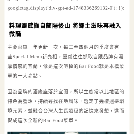
googletag.display('div-gpt-ad-1748336269132-0'); });
料理靈感擷自蘭陽後山 將鄉土滋味再融入
微醺
主要菜單一年更新一次，每三至四個月的季度會有一
些Special Menu新亮相，靈感往往抓取自跟品牌有濃
厚情感的宜蘭，像是這次吧檯的Bar Food就是本檔菜
單的一大亮點。
因為品牌的酒廠座落於宜蘭，所以主廚常以此地區的
特色為發想，持續尋找在地風味，選定了幾樣週邊環
境元素，並融合台灣人生長過程的記憶來發想，進而
促成這次全新的Bar Food菜單。