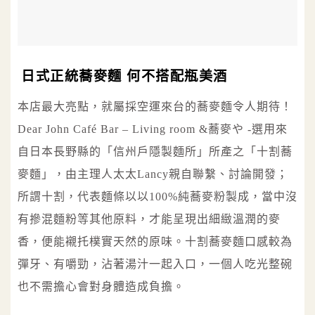
日式正統蕎麥麵 何不搭配瓶美酒
本店最大亮點，就屬採空運來台的蕎麥麵令人期待！
Dear John Café Bar – Living room &蕎麥や -選用來
自日本長野縣的「信州戶隱製麵所」所產之「十割蕎
麥麵」，由主理人太太Lancy親自聯繫、討論開發；
所謂十割，代表麵條以以100%純蕎麥粉製成，當中沒
有摻混麵粉等其他原料，才能呈現出細緻溫潤的麥
香，便能襯托樸實天然的原味。十割蕎麥麵口感較為
彈牙、有嚼勁，沾著湯汁一起入口，一個人吃光整碗
也不需擔心會對身體造成負擔。