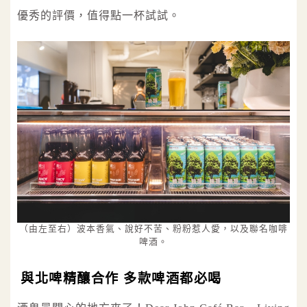
優秀的評價，值得點一杯試試。
（由左至右）波本香氣、說好不苦、粉粉惹人愛，以及聯名咖啡
啤酒。
與北啤精釀合作 多款啤酒都必喝