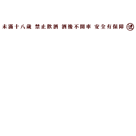
×
現汲生啤酒是每個人來到這裡的必點款！
推廣德式經典鮮釀啤酒 釀造優質好酒不遺
餘力
所謂精釀啤酒，是小批次釀造的產量、是精細工藝的
代名詞、是對細緻風味的追求⋯⋯當然價格自然會比