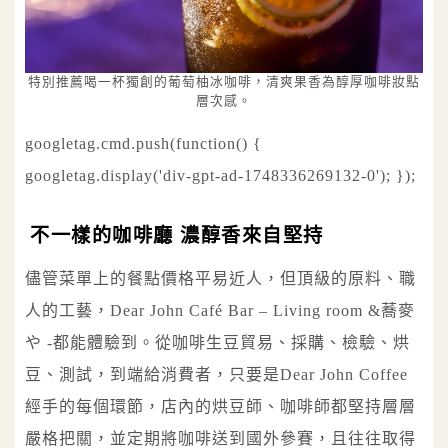
特別推薦喝一杯獨創的葡萄柚冰咖啡，清爽果香為醇厚咖啡妝點
層次感。
googletag.cmd.push(function() {
googletag.display('div-gpt-ad-1748336269132-0'); });
不一樣的咖啡廳 濃醇香來自堅持
儘管菜單上的餐點價格平易近人，但頂級的原料、職
人的工藝，Dear John Café Bar – Living room &蕎麥
や -都能體驗到。從咖啡生豆貿易、採購、檢驗、烘
豆、測試，到端給消費者，只要是Dear John Coffee
經手的每個環節，店內的烘豆師、咖啡師都堅持層層
嚴格把關，並定期將咖啡送到國外參賽，且往往取得