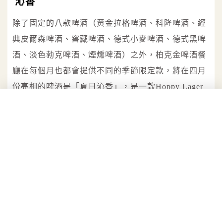
沁香
除了固定的八款啤酒（黃金拉格啤酒、科隆啤酒、經
典皮爾森啤酒、窖藏啤酒、德式小麥啤酒、德式黑啤
酒、淡色勃克啤酒、煙燻啤酒）之外，柏克金啤酒餐
廳在每個月也都會提供不同的季節限定款，將在四月
份亮相的啤酒是「夏日沁香」，是一款Hoppy Lager
酒花拉格啤酒。
酒如其名，夏日沁香擁有德式啤酒花帶來的清晰芬
芳，柑橘果香在湊近的瞬間就竄入鼻腔，並交織著一
股歐洲野花香，又因為全麥釀造的關係，紮實甘爽的
麥芽氣息接踵而至，整體的香氣特性非常平衡清爽，
所以叫作「夏日沁香」，非常適合即將到來的盛夏飲
用。