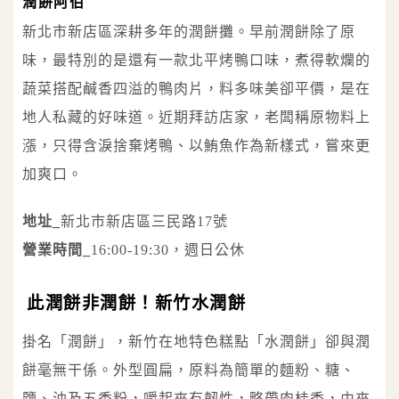
潤餅阿伯
新北市新店區深耕多年的潤餅攤。早前潤餅除了原
味，最特別的是還有一款北平烤鴨口味，煮得軟爛的
蔬菜搭配鹹香四溢的鴨肉片，料多味美卻平價，是在
地人私藏的好味道。近期拜訪店家，老闆稱原物料上
漲，只得含淚捨棄烤鴨、以鮪魚作為新樣式，嘗來更
加爽口。
地址_
新北市新店區三民路17號
營業時間_
16:00-19:30，週日公休
此潤餅非潤餅！新竹水潤餅
掛名「潤餅」，新竹在地特色糕點「水潤餅」卻與潤
餅毫無干係。外型圓扁，原料為簡單的麵粉、糖、
鹽、油及五香粉，嚼起來有韌性，略帶肉桂香，由來