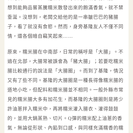
想到能夠品嘗蒸騰糯米散發出來的飽滿香氣，就不禁
垂涎。沒想到，老闆交給他的是一串皺巴巴的豬腸
子，看了就沒有食慾。然而，身旁基隆友人不僅不同
情，還各個暗自竊笑起來……
原來，糯米腸在中南部，日常的稱呼是「大腸」。不
過在北部，大腸常被誤會為「豬大腸」；若要吃糯米
腸比較通行的說法是「大腸圈」。而到了基隆，情況
又有了些不同。基隆的大腸圈是一種長得像糯米腸的
道地小吃，但配料和糯米腸並不相同。一般外縣市常
見的糯米腸大多有加花生，而基隆的大腸圈則是將少
許油蔥拌入糯米中，再將糯米灌入腸衣、灌得鼓鼓
的，並用大鍋蒸熟、切片。Q彈的糯米配上油蔥的香
氣，無論從形狀、內餡到口感，與同樣充滿糯香的糯