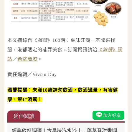
本文摘錄自《
旅讀
》160期：臺味江湖－基隆來找
腸，港都限定的巷弄美食，訂閱資訊請洽
《
旅讀
》網
站
／
希望商城
。
責任編輯／Vivian Day
溫馨提醒：未滿18歲請勿飲酒，飲酒過量，有害健
康，禁止酒駕！