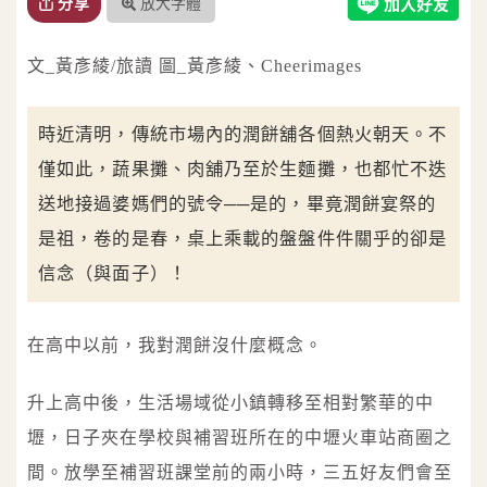
放大字體
分享
文_黃彥綾/旅讀 圖_黃彥綾、Cheerimages
時近清明，傳統市場內的潤餅舖各個熱火朝天。不
僅如此，蔬果攤、肉舖乃至於生麵攤，也都忙不迭
送地接過婆媽們的號令──是的，畢竟潤餅宴祭的
是祖，卷的是春，桌上乘載的盤盤件件關乎的卻是
信念（與面子）！
在高中以前，我對潤餅沒什麼概念。
升上高中後，生活場域從小鎮轉移至相對繁華的中
壢，日子夾在學校與補習班所在的中壢火車站商圈之
間。放學至補習班課堂前的兩小時，三五好友們會至