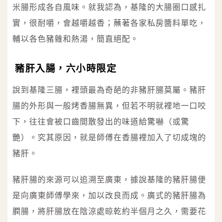
米腸形成各自風味。就我認為，基隆的大腸圈口感扎
實，很耐嚼，會越嚼越香；蘸著各家私房醬料單吃，
輔以各色豬雜和熱湯，簡直絕配。
豬肝入腸，六小時限定
說到基隆三腸，裡頭最為奇葩的非豬肝腸莫屬。豬肝
腸的外形與一般烤香腸無異，但若不明就裡地一口咬
下，往往會被口齒間散發出的味道給驚嚇（或驚
艷）。究其原因，就是師傅在香腸裡加入了切成塊的
豬肝。
豬肝腸的來源可以追溯至廣東，據說基隆的豬肝腸便
是向廣東師傅學來，加以改良而成。廣式的豬肝腸為
膶腸，將肝腸放在陰涼處晾乾約半個月之久，需要花