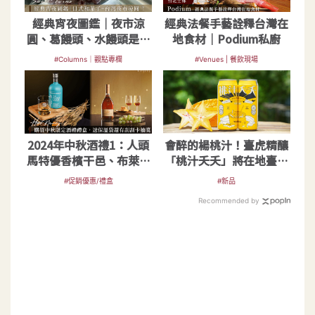
經典宵夜圖鑑｜夜市涼
經典法餐手藝詮釋台灣在
圓、葛饅頭、水饅頭是一
地食材｜Podium私廚
樣的甜點？
#Columns｜觀點專欄
#Venues | 餐飲現場
2024年中秋酒禮1：人頭
會醉的楊桃汁！臺虎精釀
馬特優香檳干邑、布萊迪
「桃汁夭夭」將在地臺灣
威士忌雙瓶贈袋禮盒
味釀入啤酒裡
#促銷優惠/禮盒
#新品
Recommended by