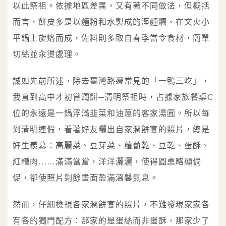
以此祭祖。依據地區差異，又有著不同做法，但概括
而言，餅皮多是以麵粉和水製成的溼麵糰、在文火小
平鍋上旋烙而成，佐料則多取自春季當令食材，簡單
切絲並汆燙處理。
誠如先前所述，除去臺灣路邊常見的「一鴨三吃」，
我直到高中才初嘗潤餅─清明祭祖時，占據家族餐桌C
位的永遠是一鍋浮滿韭菜和油蔥的客家湯圓。所以每
到清明連假，看著好友曬出自家潤餅宴的照片，總是
好生羨慕：高麗菜、豆芽菜、蘿蔔乾、豆乾、蛋酥、
紅糟肉……滿滿當當，洋洋灑灑，使得圓桌略顯侷
促，卻使照片剩餘畫面盈滿溫馨氣息。
然而，仔細檢視各家潤餅宴的照片，不難發現家家各
有各的獨門配方：那家的是蛋絲而非蛋酥、那家少了