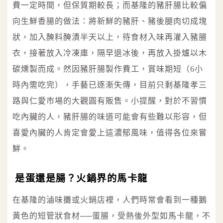
費一定時間，但保質期較長；而基隆的豬肝腸比較偏
向生鮮香腸的做法：將新鮮的豬肝、豬後腿肉切成塊
狀，加入醃料醃漬半天以上，待食材入味再灌入豬腸
衣，接著放入冷凍庫，隔早退冰後，再放入掛爐以木
碳燻製而成。然因豬肝腸製作費工，賞味期短（6小
時內需吃完），手藝已逐漸失傳，目前只剩基隆孝三
路與仁愛市場的大觀圓有販售。小提醒，對於不習慣
吃內臟的人，豬肝腸的味道可能會有些難以形容，但
喜愛內臟的人肯定會愛上這濃郁風味，值得各位來嘗
鮮。
是蛋還是腸？火鍋界的馬卡龍
在基隆的滷味攤或火鍋店裡，人們時常會看到一種鵝
黃色的短管狀食材──蛋腸，受熱後外型如馬卡龍，不