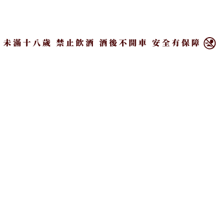
×
放大字體
分享
好吃不過餃子，這道從外省眷村瀰漫而出的庶民小
吃，包含著大江南北各味鄉愁，如今更發展出具有
台灣特色的連鎖品牌，永遠是老饕心中一道無可取
代的記憶。
文_李文娟/旅讀
圖_圖蟲創意、Cheerimages、楊美娟、李雅婷、旅讀
小時候，在那個大家還會自己包餃子的年代，吃水餃
可是頭等家庭大事，婆婆媽媽一大早從市場挑選最新
鮮的豬肉和蔬菜，回家後開始忙活剁餡製作，最麻煩