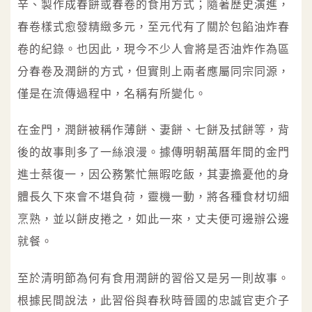
辛、製作成春餅或春卷的食用方式；隨著歷史演進，
春卷樣式愈發精緻多元，至元代有了關於包餡油炸春
卷的紀錄。也因此，現今不少人會將是否油炸作為區
分春卷及潤餅的方式，但實則上兩者應屬同宗同源，
僅是在流傳過程中，名稱有所變化。
在金門，潤餅被稱作薄餅、妻餅、七餅及拭餅等，背
後的故事則多了一絲浪漫。據傳明朝萬曆年間的金門
進士蔡復一，因公務繁忙無暇吃飯，其妻擔憂他的身
體長久下來會不堪負荷，靈機一動，將各種食材切細
烹熟，並以餅皮捲之，如此一來，丈夫便可邊辦公邊
就餐。
至於清明節為何有食用潤餅的習俗又是另一則故事。
根據民間說法，此習俗與春秋時晉國的忠誠官吏介子