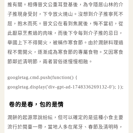
推有關。相傳晉文公重耳登基後，為令隱居山林的介
子推現身受封，下令放火燒山。沒想到介子推寧死不
屈，抱木而死。晉文公在看到焦屍後，悔不當初，從
此厭惡烹煮過的肉味，而後下令每到介子推的忌日，
舉國上下不得開火，被稱作寒食節。由於潤餅料理過
程不需開火，逐漸成為寒食節的專屬食物。又因寒食
節鄰近清明節，兩者習俗遂慢慢相融。
googletag.cmd.push(function() {
googletag.display('div-gpt-ad-1748336269132-0'); });
卷的是春，包的是情
潤餅的起源眾說紛紜，但可以確定的是這種小食主要
流行於閩臺一帶，當地人多在尾牙、春節及清明時，