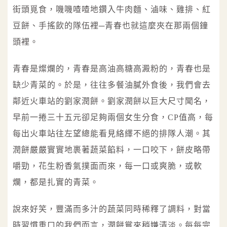
街頭覓食，嘰嘰喳喳地鑽入牛肉麵、滷味、雞排、紅
豆餅、手搖飲的隊伍裡─青春也就這麼夾在那兩個鐘
頭裡。
青春是燦爛的，青春是高油高糖高澱粉的，青春也是
缺少青菜的。於是，往往多餐油膩外食後，我們會去
鄰近火車站的劉家潤餅。劉家潤餅以巨大尺寸聞名，
早前一捲三十五元卻足夠兩個女生分食，CP值高，每
每出火車站往左望總能看見絡繹不絕的排隊人潮。其
潤餅嚴嚴實實地裹著蔬菜餡料，一口咬下，餅皮略帶
嚼勁，花生粉香氣撲面而來，每一口或爽脆，或軟
爛，都是扎實的青菜。
說來好笑，豐滿而多汁的蔬菜同時稀釋了調料，對當
時習慣重口的我們而言，潤餅嘗來稍嫌清淡。每每完