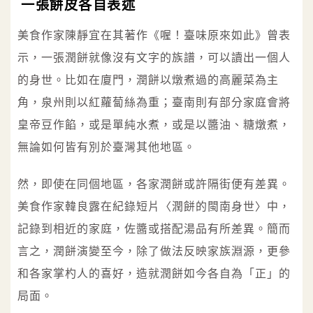
一張餅皮各自表述
美食作家陳靜宜在其著作《喔！臺味原來如此》曾表
示，一張潤餅就像沒有文字的族譜，可以讀出一個人
的身世。比如在廈門，潤餅以燉煮過的高麗菜為主
角，泉州則以紅蘿蔔絲為重；臺南則有部分家庭會將
皇帝豆作餡，或是單純水煮，或是以醬油、糖燉煮，
無論如何皆有別於臺灣其他地區。
然，即使在同個地區，各家潤餅或許隔街便有差異。
美食作家韓良露在紀錄短片〈潤餅的閩南身世〉中，
記錄到相近的家庭，佐醬或搭配湯品有所差異。簡而
言之，潤餅演變至今，除了做法反映家族淵源，更參
和各家掌杓人的喜好，造就潤餅如今各自為「正」的
局面。