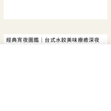
經典宵夜圖鑑｜台式水餃美味療癒深夜
酒客、離鄉遊子
日期：
2024-12-18
作者：
旅讀OR
12 月
18