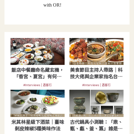
with OR!
飯店中餐廳命名藏玄機，
美食節目主持人帶路｜科
「香宮、夏宮」有何涵
技大佬與企業家指名台北
義？
私廚
#Interviews | 酒客行
#Interviews | 酒客行
米其林星級下酒菜｜臺味
古代鍋具小測驗：「鼎、
剝皮辣椒5種美味作法
甑、甗、釜、簋」誰是電