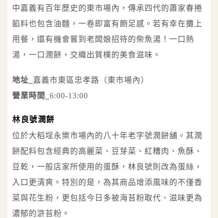
中嘉義有百年歷史的東市場內，傳承四代的蕭家春捲
餡料也包含油麵，一卷即富有飽足感。若有幸在攤上
用餐，還有機會嘗到老闆娘招待的柴魚湯！一口熱
湯，一口潤餅，交織出質樸的美食滋味。
地址_
嘉義市東區忠孝路（東市場內）
營業時間_
6:00-13:00
林良號潤餅
位於大稻埕永樂市場內的八十年老字號潤餅舖。其潤
餅配料包含經典的高麗菜、豆芽菜、紅糟肉、魚酥、
豆乾，一般店家所使用的蛋酥，林良號則改為蛋絲，
入口更清爽。特別的是，為其商品增添風味的不僅香
菜與花生粉，更包括今日多被海苔粉取代、滋味更為
濃郁的滸苔粉。