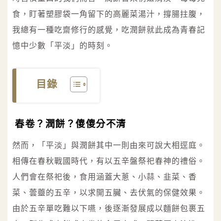
食，盯著塑膠袋一角留下的高麗菜湯汁，撐腸拄腹，
我總有一種吃齋修行的感覺，吃潤餅就此成為青春記
憶中少數「平淡」的時刻。
目錄
春卷？潤餅？傻傻分不清
然而，「平淡」與潤餅其中一則由來可說大相逕庭。
相傳在春秋戰國時代，有以五辛盤祭祀春神的禮俗。
人們會在祭祀後，食用涵蓋大蔥、小蒜、韭菜、香
菜、蕓薹的五辛，以求開五臟、去伏氣的保健效果。
由於五辛單吃難以下嚥，後逐漸發展成以麵餅包裹五