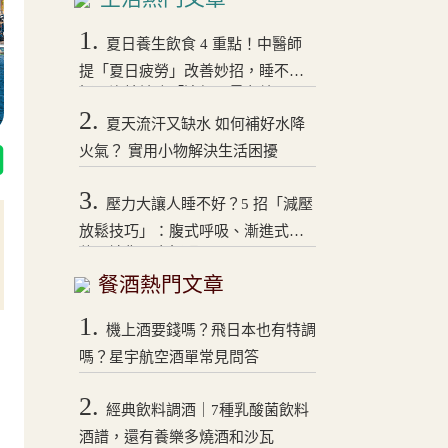
1.
夏日養生飲食 4 重點！中醫師
提「夏日疲勞」改善妙招，睡不
好、沒精神吃「這個」最有效
2.
夏天流汗又缺水 如何補好水降
火氣？ 實用小物解決生活困擾
3.
壓力大讓人睡不好？5 招「減壓
放鬆技巧」：腹式呼吸、漸進式拉
伸，讓你一夜好眠！
餐酒熱門文章
1.
機上酒要錢嗎？飛日本也有特調
嗎？星宇航空酒單常見問答
2.
經典飲料調酒｜7種乳酸菌飲料
酒譜，還有養樂多燒酒和沙瓦