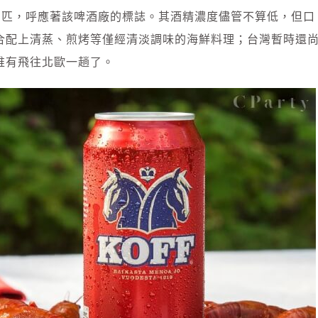
身馬匹，呼應著該啤酒廠的標誌。其酒精濃度儘管不算低，但口
合配上清蒸、煎烤等僅經清淡調味的海鮮料理；台灣暫時還
唯有飛往北歐一趟了。