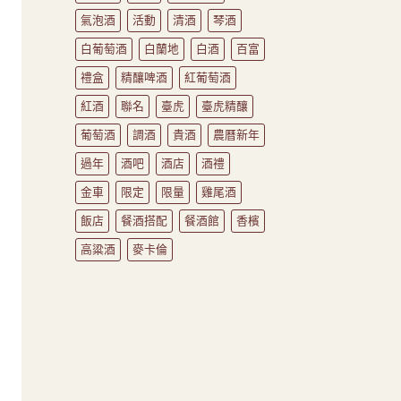
氣泡酒
活動
清酒
琴酒
尚
白葡萄酒
白蘭地
白酒
百富
禮盒
精釀啤酒
紅葡萄酒
紅酒
聯名
臺虎
臺虎精釀
葡萄酒
調酒
貴酒
農曆新年
過年
酒吧
酒店
酒禮
金車
限定
限量
雞尾酒
飯店
餐酒搭配
餐酒館
香檳
高粱酒
麥卡倫