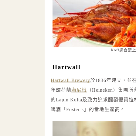
Koff適合
Hartwall
Hartwall Brewery
於1836年建立，並在20
年歸荷蘭
海尼根
（Heineken）集團
的Lapin Kulta及致力追求釀製優質拉格
啤酒「Foster’s」的當地生產商。