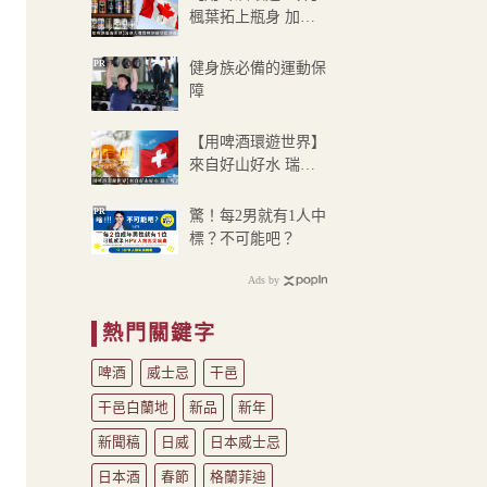
楓葉拓上瓶身 加拿
大啤酒
PR
健身族必備的運動保
障
【用啤酒環遊世界】
來自好山好水 瑞士
啤酒
PR
驚！每2男就有1人中
標？不可能吧？
Ads by
熱門關鍵字
啤酒
威士忌
干邑
干邑白蘭地
新品
新年
新聞稿
日威
日本威士忌
日本酒
春節
格蘭菲迪