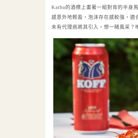
Karhu的酒標上畫著一組對背的半
感意外地輕盈，泡沫存在感較強，適
未有代理商將其引入，想一睹風采？