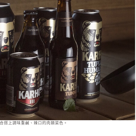
u適合搭上調味重鹹、辣口的肉類菜色。