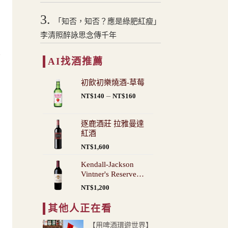
3.
「知否，知否？應是綠肥紅瘦」
李清照醉詠思念傳千年
蘭
AI找酒推薦
初飲初樂燒酒-草莓
價
–
NT$
140
NT$
160
格
範
逐鹿酒莊 拉雅曼達
圍：
紅酒
NT$140
NT$
1,600
到
口
NT$160
Kendall-Jackson
Vintner's Reserve
Cabernet Sauvignon
NT$
1,200
其他人正在看
【用啤酒環遊世界】