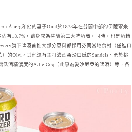
ideon Åberg和他的妻子Onni於1878年在芬蘭中部的伊薩爾米
市場佔有18.7%，躋身成為芬蘭第三大啤酒商，同時，也是酒精
Brewery旗下啤酒首推大部分原料都採用芬蘭當地食材（僅進口
的Olvi，其他還有主打濃烈柔滑口感的Sandels、勇於挑
、專門釀低酒精濃度的A.Le Coq（此原為愛沙尼亞的啤酒）等，各