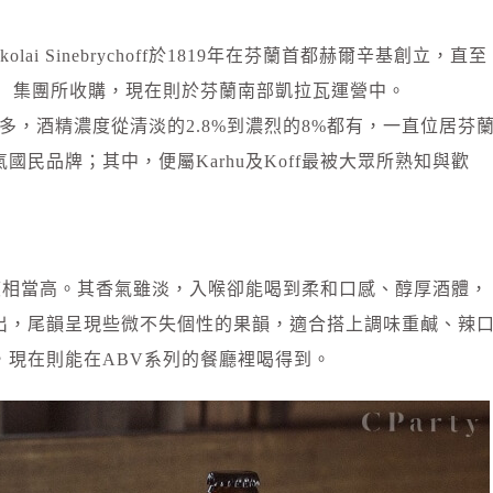
olai Sinebrychoff於1819年在芬蘭首都赫爾辛基創立，直至
berg）集團所收購，現在則於芬蘭南部凱拉瓦運營中。
下啤酒種類眾多，酒精濃度從清淡的2.8%到濃烈的8%都有，一直位居芬
民品牌；其中，便屬Karhu及Koff最被大眾所熟知與歡
識度相當高。其香氣雖淡，入喉卻能喝到柔和口感、醇厚酒體，
出，尾韻呈現些微不失個性的果韻，適合搭上調味重鹹、辣
，現在則能在ABV系列的餐廳裡喝得到。