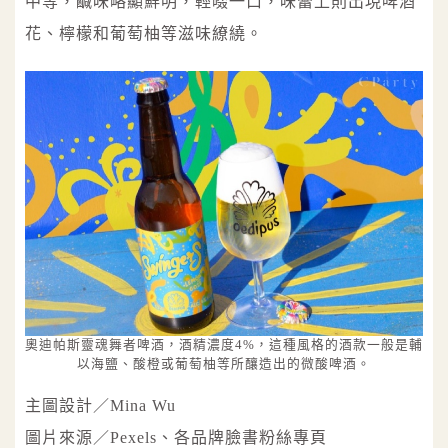
中等，鹹味略顯鮮明，輕啜一口，味蕾上則出現啤酒
花、檸檬和葡萄柚等滋味繚繞。
奧迪帕斯靈魂舞者啤酒，酒精濃度4%，這種風格的酒款一般是輔
以海鹽、酸橙或葡萄柚等所釀造出的微酸啤酒。
主圖設計／Mina Wu
圖片來源／Pexels、各品牌臉書粉絲專頁