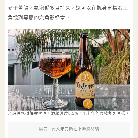
麥子苦韻，氣泡偏多且持久，還可以在瓶身背標右上
角找到專屬的六角形標章。
塔珀特修道院金啤酒，酒精濃度6.5%，配上任何食物都超百搭。
廣告 - 內文未完請往下繼續閱讀