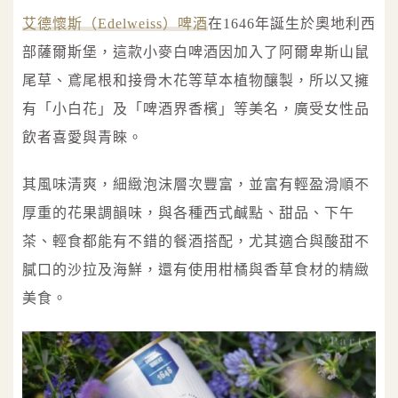
艾德懷斯（Edelweiss）啤酒
在1646年誕生於奧地利西
部薩爾斯堡，這款小麥白啤酒因加入了阿爾卑斯山鼠
尾草、鳶尾根和接骨木花等草本植物釀製，所以又擁
有「小白花」及「啤酒界香檳」等美名，廣受女性品
飲者喜愛與青睞。
其風味清爽，細緻泡沫層次豐富，並富有輕盈滑順不
厚重的花果調韻味，與各種西式鹹點、甜品、下午
茶、輕食都能有不錯的餐酒搭配，尤其適合與酸甜不
膩口的沙拉及海鮮，還有使用柑橘與香草食材的精緻
美食。