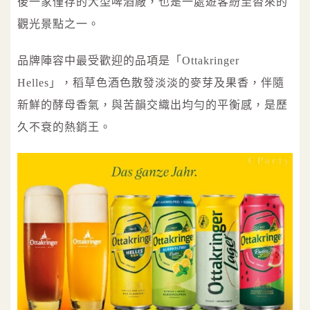
後一家僅存的大型啤酒廠，也是一處遊客紛至沓來的
觀光景點之一。
品牌陣容中最受歡迎的品項是「Ottakringer
Helles」，稻草色酒色散發淡淡的麥芽及果香，伴隨
新鮮的酵母香氣，與苦韻交織出均勻的平衡感，是歷
久不衰的熱銷王。