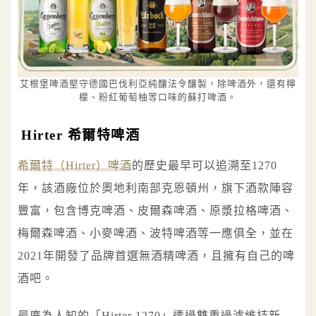
艾根堡啤酒堅守德國巴伐利亞純釀法令釀製，除啤酒外，還有檸
檬、粉紅葡萄柚等口味的蘇打啤酒。
Hirter 希爾特啤酒
希爾特（Hirter）啤酒
的歷史最早可以追溯至1270
年，該酒廠位於奧地利南部克恩頓州，旗下酒款陣容
豐富，包含博克啤酒、皮爾森啤酒、原漿拉格啤酒、
梅爾森啤酒、小麥啤酒、波特啤酒等一應俱全，並在
2021年開發了品牌首選無酒精啤酒，且擁有自己的啤
酒吧。
最廣為人知的「Hirter 1270」透過雙重過濾維持新