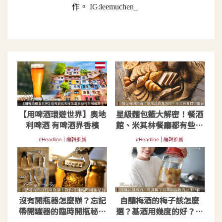
作。 IG:leemuchen_
【用啤酒環遊世界】奧地
星級麵包籃大解密！餐酒
利啤酒 有啤酒界香檳
館、米其林餐廳都有些什
麼麵包？
#Headline | 編輯推薦
#Headline | 編輯推薦
沒有開瓶器怎麼辦？忘記
自釀梅酒的梅子該怎麼
帶開罐器的臨時開瓶秘技
選？基酒用幾度的好？海
圖解一鍵儲存
外研究報告揭秘