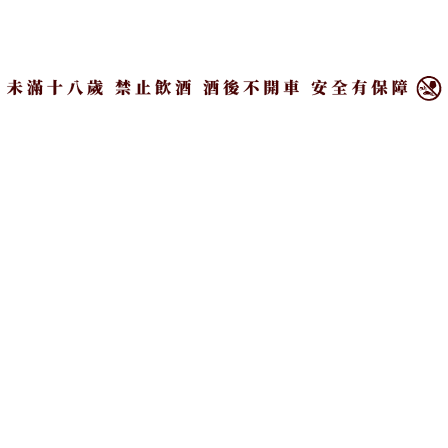
羅曼蒂克氣氛的愛琴海？儘管希臘啤酒的知名度比
×
不上歐洲列強，但置身炙熱艷陽高掛、海水波光粼
粼的希臘景致中，來一杯冰涼的在地啤酒還是挺消
暑的啦！
目錄
希臘最古老啤酒：Fix
Fix啤酒
由創辦人Johann Karl Fix在1864年於首都雅典
成立，是希臘第一家啤酒廠，也是希臘人都家喻戶曉
的一款啤酒，其推動著希臘啤酒的成長與茁壯，並在
2012年首次銷往國外，順利打入海外20多個市場，迄
今已有悠久的歷史底蘊，算是相當老字號的啤酒品