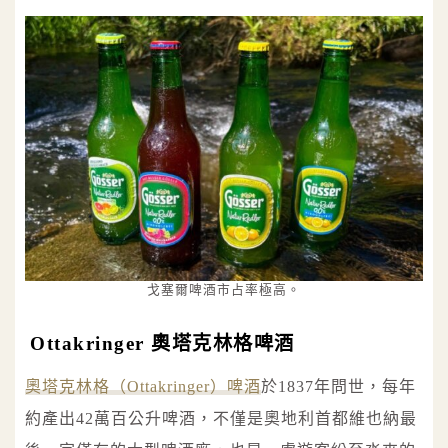
戈塞爾啤酒市占率極高。
Ottakringer 奧塔克林格啤酒
奧塔克林格（Ottakringer）啤酒
於1837年問世，每年
約產出42萬百公升啤酒，不僅是奧地利首都維也納最