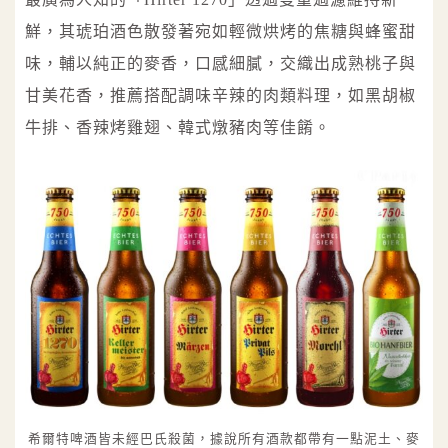
鮮，其琥珀酒色散發著宛如輕微烘烤的焦糖與蜂蜜甜
味，輔以純正的麥香，口感細膩，交織出成熟桃子與
甘美花香，推薦搭配調味辛辣的肉類料理，如黑胡椒
牛排、香辣烤雞翅、韓式燉豬肉等佳餚。
希爾特啤酒皆未經巴氏殺菌，據說所有酒款都帶有一點泥土、麥