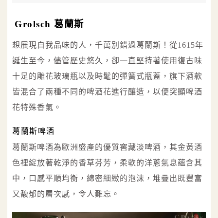
Grolsch 葛蘭斯
想展現自我品味的人，千萬別錯過葛蘭斯！從1615年
誕生至今，儘管歷史悠久，卻一直堅持著使用復古味
十足的雕花玻璃瓶以及時髦的彈簧式瓶蓋，旗下酒款
皆混合了兩種不同的啤酒花進行釀造，以便突顯啤酒
花特殊香氣。
葛蘭斯啤酒
葛蘭斯啤酒為歐洲盛產的優質窖藏淡啤酒，其金黃酒
色裡綻放著乾淨的香草芬芳，柔軟的洋蔥氣息蘊含其
中，口感平順均衡，綿密細緻的泡沫，堆疊出既豐富
又馥郁的層次感，令人難忘。