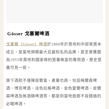
Gösser 戈塞爾啤酒
戈塞爾（Gösser）啤酒
於1860年於奧地利中部萊奧本
成立，是當地規模最大且最知名的品牌，甚至曾獲選
為1955年奧地利國家條約簽署晚宴的專用酒，歷史意
義可見一斑。
旗下酒款不僅陣容豐富，產量也高，包括梅爾森啤
酒、博克啤酒、淡色拉格啤酒、金色愛爾啤酒、皮爾
森啤酒及無酒精啤酒等，都是到當地旅遊不容錯過的
必喝啤酒。