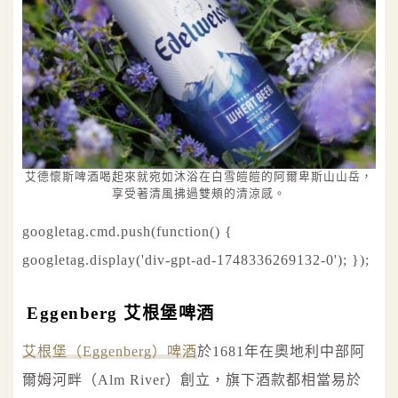
艾德懷斯啤酒喝起來就宛如沐浴在白雪皚皚的阿爾卑斯山山岳，
享受著清風拂過雙頰的清涼感。
googletag.cmd.push(function() {
googletag.display('div-gpt-ad-1748336269132-0'); });
Eggenberg 艾根堡啤酒
艾根堡（Eggenberg）啤酒
於1681年在奧地利中部阿
爾姆河畔（Alm River）創立，旗下酒款都相當易於