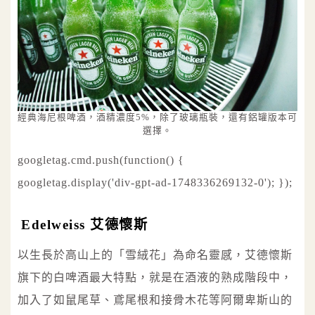
經典海尼根啤酒，酒精濃度5%，除了玻璃瓶裝，還有鋁罐版本可
選擇。
googletag.cmd.push(function() {
googletag.display('div-gpt-ad-1748336269132-0'); });
Edelweiss 艾德懷斯
以生長於高山上的「雪絨花」為命名靈感，艾德懷斯
旗下的白啤酒最大特點，就是在酒液的熟成階段中，
加入了如鼠尾草、鳶尾根和接骨木花等阿爾卑斯山的