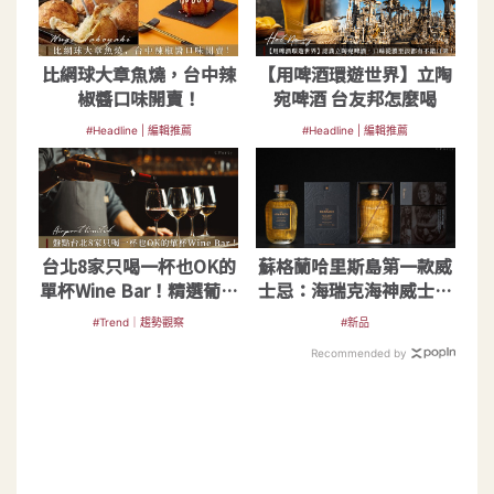
比網球大章魚燒，台中辣
【用啤酒環遊世界】立陶
椒醬口味開賣！
宛啤酒 台友邦怎麼喝
#Headline | 編輯推薦
#Headline | 編輯推薦
台北8家只喝一杯也OK的
蘇格蘭哈里斯島第一款威
單杯Wine Bar！精選葡萄
士忌：海瑞克海神威士忌
酒吧菜單、低消
限量抵台
#Trend｜趨勢觀察
#新品
Recommended by