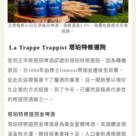
艾德懷斯小白花頂級白啤酒，酒精濃度4.9%，兩種包裝樣式任君
挑選。
La Trappe Trappist 塔珀特修道院
受到正宗修道院啤酒認證的塔珀特修道院，因為種種
原因，在1884年由修士Isidorus帶領並遷徙至荷蘭，
從此在這裡奠基下了釀酒的事業，且一開始便以現在
化企業的方式經營，到了今天，已儼然是極具代表性
的修道院酒廠之一。
塔珀特修道院金啤酒
塔珀特修道院金啤酒身為黃金愛爾啤酒，其酒體呈現
深金色光澤，酵母與果香味十足，入口後則湧現微微