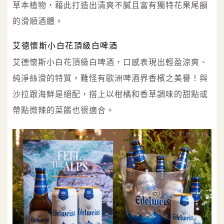
草本植物，藉此打造出清爽不膩且富有獨特花果尾韻
的滑順酒體。
艾德懷斯小白花頂級白啤酒
艾德懷斯小白花頂級白啤酒，口感表現出輕盈涼爽、
純淨絲滑的特質，難怪有歐洲啤酒界香檳之美譽！與
沙拉跟海鮮是絕配，搭上以柑橘和香草調味的甜點或
帶點微辣的菜餚也很適合。