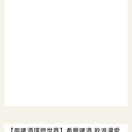
【用啤酒環遊世界】希臘啤酒 飲浪漫愛