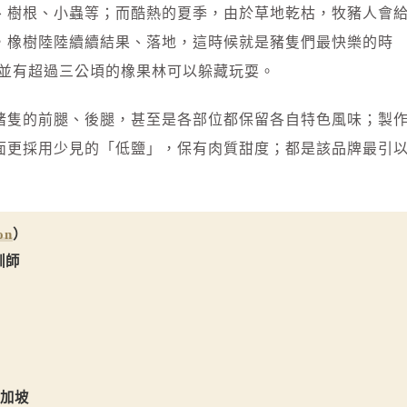
、樹根、小蟲等；而酷熱的夏季，由於草地乾枯，牧豬人會
，橡樹陸陸續續結果、落地，這時候就是豬隻們最快樂的時
，並有超過三公頃的橡果林可以躲藏玩耍。
豬隻的前腿、後腿，甚至是各部位都保留各自特色風味；製
面更採用少見的「低鹽」，保有肉質甜度；都是該品牌最引
on
）
訓師
新加坡