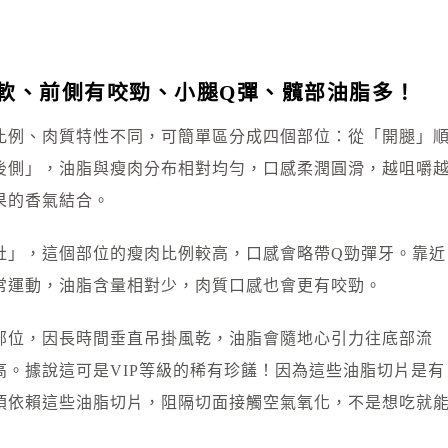
軟、前側有咬勁、小腿Q彈、髖部油脂多！
比例、肉質特性不同，可簡單區分成四個部位：從「開腿」
後側」，油脂與瘦肉分布相對均勻，口感柔潤圓滑，越咀嚼
果的香氣結合。
肚」，這個部位的瘦肉比例較高，口感會略帶Q勁彈牙。靠近
常運動，油脂含量相對少，肉質口感也會更有咬勁。
部位，因長時間垂直吊掛風乾，油脂會隨地心引力往底部流
。據說這可是VIP等級的稀有珍饈！因為這些油脂切片是有
須依賴這些油脂切片，阻隔切面接觸空氣氧化，不是想吃就