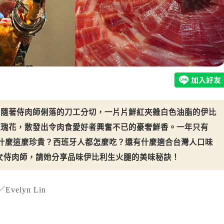
，隨著侍肉師俐落的刀工分切，一片片鮮紅夾雜白色油脂的伊比
玫瑰花，散發出令肉食愛好者興奮不已的豪奢鮮香。一年只有
竟為什麼這麼珍貴？西班牙人都怎麼吃？還有什麼適合台灣人口味
美女侍肉師，請她分享品味伊比利生火腿的美味秘訣！
velyn Lin