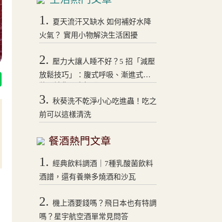
1.
夏天流汗又缺水 如何補好水降
火氣？ 實用小物解決生活困擾
2.
壓力大讓人睡不好？5 招「減壓
放鬆技巧」：腹式呼吸、漸進式拉
伸，讓你一夜好眠！
3.
秋葵洗不乾淨小心吃進蟲！吃之
前可以這樣清洗
餐酒熱門文章
1.
經典飲料調酒｜7種乳酸菌飲料
酒譜，還有養樂多燒酒和沙瓦
2.
機上酒要錢嗎？飛日本也有特調
嗎？星宇航空酒單常見問答