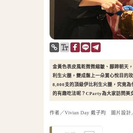
金黃色表皮風乾微微縮皺、腳蹄朝天
利生火腿，變成盤上一朵賞心悅目的
8,000支的頂級伊比利生火腿，究
的有趣吃法呢？CParty為大家訪問
作者／Vivian Day 戴子昀 圖片設計／E