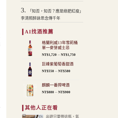
3.
「知否，知否？應是綠肥紅瘦」
李清照醉詠思念傳千年
AI找酒推薦
順
格蘭利威13年雪莉桶
越
單一麥芽威士忌
價
–
NT$
1,720
NT$
1,750
格
巨峰紫葡萄香甜酒
範
價
–
圍：
NT$
550
NT$
580
格
NT$1,720
範
到
麒麟一番搾啤酒
圍：
NT$1,750
價
–
NT$
880
NT$
900
NT$550
格
到
範
NT$580
能
其他人正在看
圍：
NT$880
PR
出遊只要帶這瓶，氣