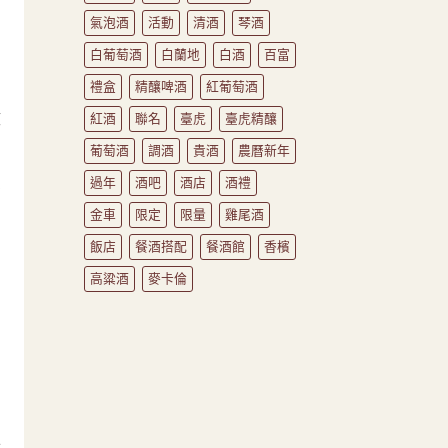
氣泡酒
活動
清酒
琴酒
白葡萄酒
白蘭地
白酒
百富
禮盒
精釀啤酒
紅葡萄酒
微
紅酒
聯名
臺虎
臺虎精釀
口
葡萄酒
調酒
貴酒
農曆新年
反
過年
酒吧
酒店
酒禮
金車
限定
限量
雞尾酒
飯店
餐酒搭配
餐酒館
香檳
高粱酒
麥卡倫
利
，