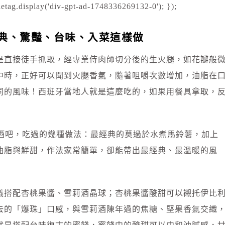
etag.display('div-gpt-ad-1748336269132-0'); });
典、驚豔、台味、入菜這樣做
是直接徒手抓取，經專業侍肉師切分後的生火腿，如花瓣般
中時，正好可以聞到火腿香氣，隨著咀嚼次數增加，油脂在
同的風味！西班牙當地人就是這麼吃的，如果用餐具拿取，
館、酒吧，吃過的幾種做法：最經典的莫過於水煮馬鈴薯，加上
油脂與鮮甜，作法家常簡單，卻能帶出最經典、最溫暖的風
議搭配杏桃果醬、雪莉酒晶球；杏桃果醬酸甜可以襯托伊比
去的「爆珠」口感，與雪莉酒陳年過的焦糖、堅果香氣交織