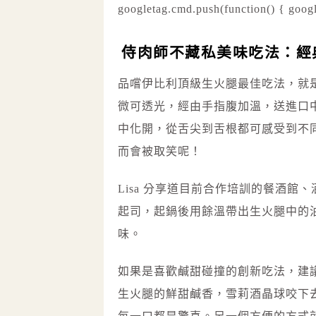
googletag.cmd.push(function() { googl
侍肉師不藏私美味吃法：經
品嚐伊比利頂級生火腿最佳吃法，就
微可透光，經由手指腹加溫，送進口
中化開，從舌尖到舌根都可感受到不
而會被取笑呢！
Lisa 分享道目前合作培訓的餐酒
起司，起鍋後用餘溫帶出生火腿中的
味。
如果是喜歡鹹甜碰撞的創新吃法，建
生火腿的鮮甜鹹香，雪莉酒晶球咬下