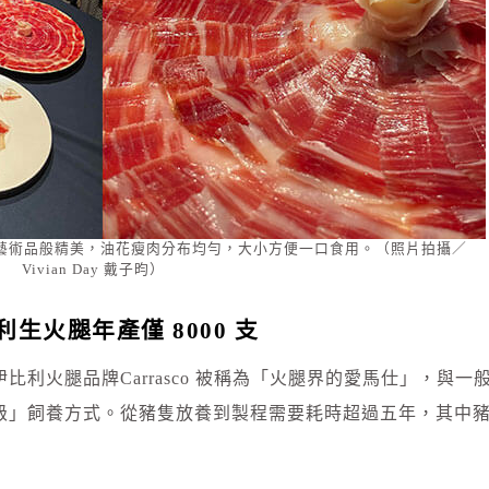
藝術品般精美，油花瘦肉分布均勻，大小方便一口食用。（照片拍攝／
Vivian Day 戴子昀）
生火腿年產僅 8000 支
的伊比利火腿品牌Carrasco 被稱為「火腿界的愛馬仕」，與一
級」飼養方式。從豬隻放養到製程需要耗時超過五年，其中