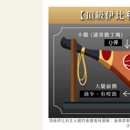
頂級伊比利生火腿的後腿風味圖解：後側柔軟、前
子