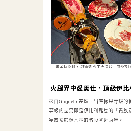
專業侍肉師分切過後的生火腿片，擺盤如
火腿界中愛馬仕，頂級伊比利
來自Guijuelo 產區，出產橡果等級
等級的差異即是伊比利豬隻的「貴族
隻放養於橡木林的階段就近兩年。