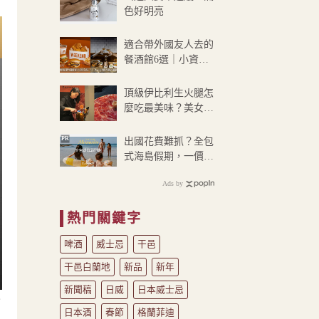
到
色好明亮
NT$900
適合帶外國友人去的
餐酒館6選｜小資、
精緻、微奢3大價位
帶輕鬆選店
頂級伊比利生火腿怎
麼吃最美味？美女侍
肉師 Lisa 分享三種
吃法
PR
出國花費難抓？全包
式海島假期，一價搞
定食宿玩樂，省錢更
Ads by
省心！
熱門關鍵字
啤酒
威士忌
干邑
干邑白蘭地
新品
新年
新聞稿
日威
日本威士忌
戴
日本酒
春節
格蘭菲迪