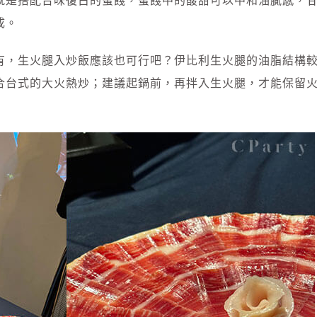
就是搭配台味復古的蜜餞，蜜餞中的酸甜可以中和油膩感，
成。
有，生火腿入炒飯應該也可行吧？伊比利生火腿的油脂結構
合台式的大火熱炒；建議起鍋前，再拌入生火腿，才能保留