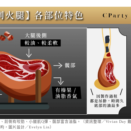
側有咬勁、小腿肌Q彈、髖部富含油脂。（資訊整理／Vivian Day 
昀，圖片設計／Evelyn Lin）